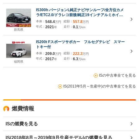
IS300h バージョンL純正ナビ/サンルーフ/全方位カメ
ラ/ETC2.0/ドラレコ前後/純正19インチアルミホイー
ル/パワーシート/シートヒーター/エアシート/クルーズ
本体：
548.4
総額：
557.8
万円
万円
コントロール/モデリスタ/純正フロアマット/モデリス
年式：
2021
走行：
0.1
年
万km
タ
群馬県
IS200t Fスポーツサポカー フルセグテレビ スマー
トキー付
本体：
209.0
総額：
222.3
万円
万円
年式：
2017
走行：
6.3
年
万km
福岡県
ISの中古車全てを見る
IS(2013年5月～生産中)の中古車全てを見る
燃費情報
ISの燃費を見る
IS(2018年8月～2019年9月生産モデル)の燃費を見る