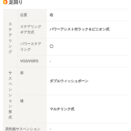
足回り
位置
右
ス
ステアリング
パワーアシスト付ラック＆ピニオン式
テ
ギア方式
ア
リ
パワーステア
ン
◯
リング
グ
VGS/VGRS
-
サ
前
ス
ダブルウィッシュボーン
ペ
ン
シ
ョ
後
ン
マルチリンク式
形
式
高性能サスペンション
-