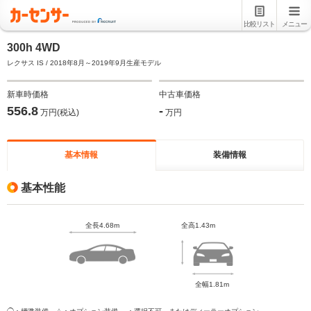
比較リスト
メニュー
300h 4WD
レクサス IS / 2018年8月～2019年9月生産モデル
新車時価格
中古車価格
556.8
-
万円(税込)
万円
基本情報
装備情報
基本性能
全長4.68m
全高1.43m
全幅1.81m