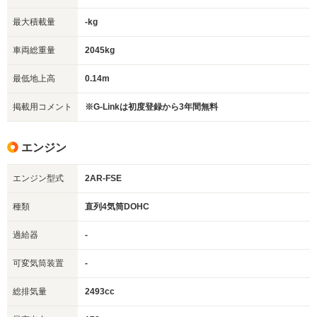
最大積載量
-kg
車両総重量
2045kg
最低地上高
0.14m
掲載用コメント
※G-Linkは初度登録から3年間無料
エンジン
エンジン型式
2AR-FSE
種類
直列4気筒DOHC
過給器
-
可変気筒装置
-
総排気量
2493cc