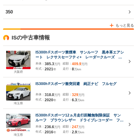
350
もっと見る
ISの中古車情報
IS300h Fスポーツ禁煙車 サンルーフ 黒本革エアシ
ート レクサスセーフティ+ レーダークルーズ ク
リアランスソナー レーンキープ ブラインドスポッ
本体：
385.3
総額：
409.9
万円
万円
トモニタ パーキングサポート メーカーナビゲーシ
年式：
2021
走行：
8
年
万km
ョン 純正19インチAW
大阪府
IS300h Fスポーツ衝突回避 純正ナビ フルセグ
本体：
318.0
総額：
329
万円
万円
年式：
2020
走行：
6.3
年
万km
埼玉県
IS300h Fスポーツ12ヵ月走行距離無制限保証 サン
ルーフ ブラウンレザー ドライブレコーダー フル
セグTV ETC バックカメラ ナビ TV アルミ
本体：
236.6
総額：
247
万円
万円
ホイール オートライト シートヒーター
年式：
2016
走行：
2.9
年
万km
埼玉県