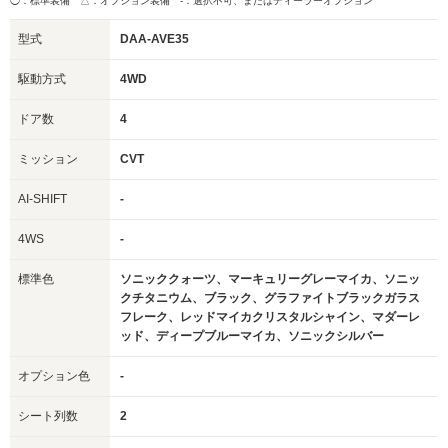
◯：標準装備 △：オプション装備
-：選択不可、またはディーラーオプション
型式
DAA-AVE35
駆動方式
4WD
ドア数
4
ミッション
CVT
AI-SHIFT
-
4WS
-
標準色
ソニッククォーツ、マーキュリーグレーマイカ、ソニッ
クチタニウム、ブラック、グラファイトブラックガラス
フレーク、レッドマイカクリスタルシャイン、マダーレ
ッド、ディープブルーマイカ、ソニックシルバー
オプション色
-
シート列数
2