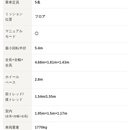
乗車定員
5名
ミッション
フロア
位置
マニュアル
◯
モード
最小回転半径
5.4m
全長×全幅×
4.68m×1.81m×1.43m
全高
ホイール
2.8m
ベース
前トレッド/
1.54m/1.55m
後トレッド
室内
1.95m×1.5m×1.17m
(全長×全幅×全高)
車両重量
1770kg