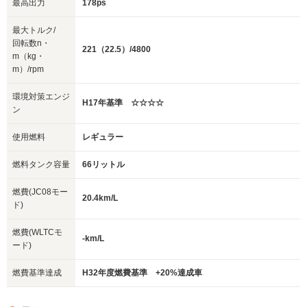
最高出力
178ps
最大トルク/
回転数n・
221（22.5）/4800
m（kg・
m）/rpm
環境対策エンジ
H17年基準 ☆☆☆☆
ン
使用燃料
レギュラー
燃料タンク容量
66リットル
燃費(JC08モー
20.4km/L
ド)
燃費(WLTCモ
-km/L
ード)
燃費基準達成
H32年度燃費基準 +20%達成車