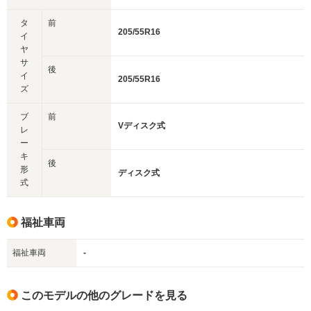
タ
前
205/55R16
イ
ヤ
サ
後
イ
205/55R16
ズ
ブ
前
Vディスク式
レ
ー
キ
後
形
ディスク式
式
福祉車両
福祉車両
-
このモデルの他のグレードを見る