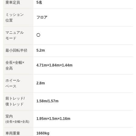
乗車定員
5名
ミッション
フロア
位置
マニュアル
◯
モード
最小回転半径
5.2m
全長×全幅×
4.71m×1.84m×1.44m
全高
ホイール
2.8m
ベース
前トレッド/
1.58m/1.57m
後トレッド
室内
1.95m×1.5m×1.16m
(全長×全幅×全高)
車両重量
1660kg