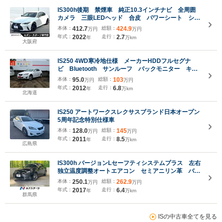
IS300h後期 禁煙車 純正10.3インチナビ 全周囲
カメラ 三眼LEDヘッド 合皮 パワーシート シー
トヒーター ブラインドスポット セーフティシステ
本体：
412.7
総額：
424.9
万円
万円
ムプラス 純正18インチAW 革巻きステアリング
年式：
2022
走行：
2.7
年
万km
ETC
大阪府
IS250 4WD寒冷地仕様 メーカーHDDフルセグナ
ビ Bluetooth サンルーフ バックモニター キセ
ノンライト ワイパーデアイサー パドルシフト シ
本体：
95.0
総額：
103
万円
万円
ートヒーター ビルトインETC スマートキー パワ
年式：
2012
走行：
6.8
年
万km
ーシート
北海道
IS250 アートワークスレクサスブランド日本オープン
5周年記念特別仕様車
本体：
128.0
総額：
145
万円
万円
年式：
2011
走行：
8.5
年
万km
広島県
IS300h バージョンLセーフティシステムプラス 左右
独立温度調整オートエアコン セミアニリン革 バッ
クカメラ パワーシート シートベンチレーション
本体：
250.1
総額：
262.9
万円
万円
シートヒーター メーカー10.3インチSDナビ 3眼
年式：
2017
走行：
6.4
年
万km
LEDヘッド
群馬県
ISの中古車全てを見る