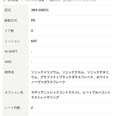
◯：標準装備 △：オプション装備
-：選択不可、またはディーラーオプション
型式
3BA-GSE31
駆動方式
FR
ドア数
4
ミッション
8AT
AI-SHIFT
-
4WS
-
標準色
ソニックイリジウム、ソニッククロム、ソニックチタニ
ウム、グラファイトブラックガラスフレーク、ホワイト
ノーヴァガラスフレーク
オプション色
ラディアントレッドコントラストL、ヒートブルーコント
ラストレイヤリング
シート列数
2