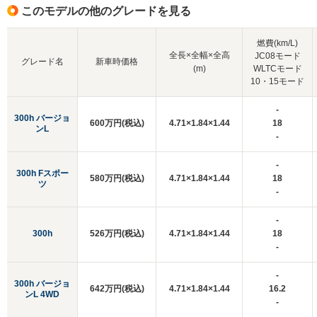
このモデルの他のグレードを見る
燃費(km/L)
全長×全幅×全高
JC08モード
グレード名
新車時価格
(m)
WLTCモード
10・15モード
-
300h バージョ
600万円(税込)
4.71×1.84×1.44
18
ンL
-
-
300h Fスポー
580万円(税込)
4.71×1.84×1.44
18
ツ
-
-
300h
526万円(税込)
4.71×1.84×1.44
18
-
-
300h バージョ
642万円(税込)
4.71×1.84×1.44
16.2
ンL 4WD
-