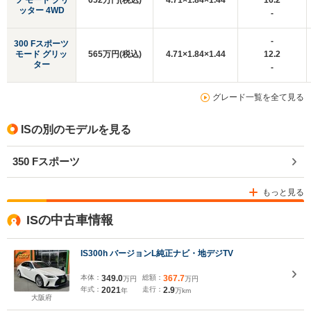
ツ モード グリ
652万円(税込)
4.71×1.84×1.44
16.2
ッター 4WD
-
-
300 Fスポーツ
モード グリッ
565万円(税込)
4.71×1.84×1.44
12.2
ター
-
グレード一覧を全て見る
ISの別のモデルを見る
350 Fスポーツ
もっと見る
ISの中古車情報
IS300h バージョンL純正ナビ・地デジTV
本体：
349.0
総額：
367.7
万円
万円
年式：
2021
走行：
2.9
年
万km
大阪府