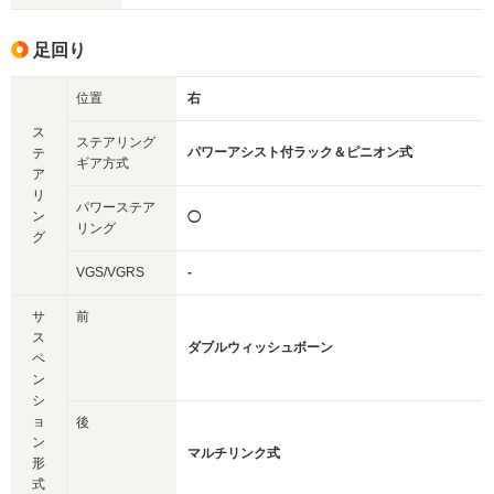
足回り
位置
右
ス
ステアリング
パワーアシスト付ラック＆ピニオン式
テ
ギア方式
ア
リ
パワーステア
ン
◯
リング
グ
VGS/VGRS
-
サ
前
ス
ダブルウィッシュボーン
ペ
ン
シ
ョ
後
ン
マルチリンク式
形
式