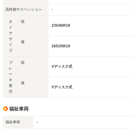
高性能サスペンション
-
タ
前
235/40R19
イ
ヤ
サ
後
イ
265/35R19
ズ
ブ
前
Vディスク式
レ
ー
キ
後
形
Vディスク式
式
福祉車両
福祉車両
-