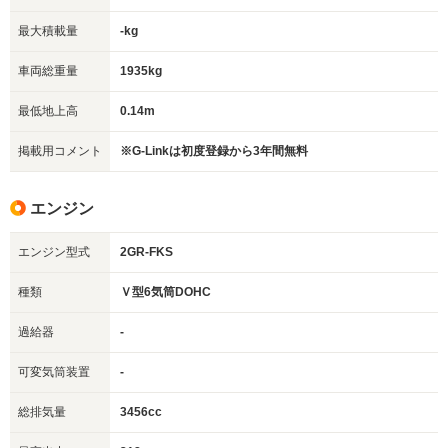
最大積載量
-kg
車両総重量
1935kg
最低地上高
0.14m
掲載用コメント
※G-Linkは初度登録から3年間無料
エンジン
エンジン型式
2GR-FKS
種類
Ｖ型6気筒DOHC
過給器
-
可変気筒装置
-
総排気量
3456cc