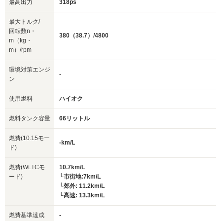
最高出力
318ps
最大トルク/
回転数n・
380（38.7）/4800
m（kg・
m）/rpm
環境対策エンジ
-
ン
使用燃料
ハイオク
燃料タンク容量
66リットル
燃費(10.15モー
-km/L
ド)
燃費(WLTCモ
10.7km/L
ード)
└市街地:7km/L
└郊外: 11.2km/L
└高速: 13.3km/L
燃費基準達成
-