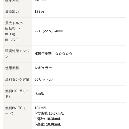
総排気量
2493cc
最高出力
178ps
最大トルク/
回転数n・
221（22.5）/4800
m（kg・
m）/rpm
環境対策エンジ
H30年基準 ☆☆☆☆☆
ン
使用燃料
レギュラー
燃料タンク容量
66リットル
燃費(10.15モー
-km/L
ド)
燃費(WLTCモ
18km/L
ード)
└市街地:15.6km/L
└郊外: 18.3km/L
└高速: 18.8km/L