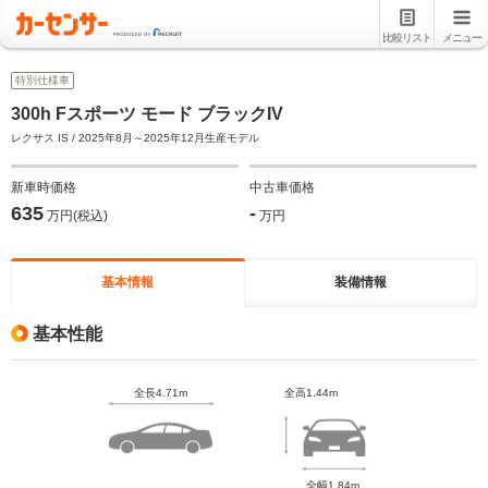
比較リスト
メニュー
特別仕様車
300h Fスポーツ モード ブラックIV
レクサス IS / 2025年8月～2025年12月生産モデル
新車時価格
中古車価格
635
-
万円(税込)
万円
基本情報
装備情報
基本性能
全長4.71m
全高1.44m
全幅1.84m