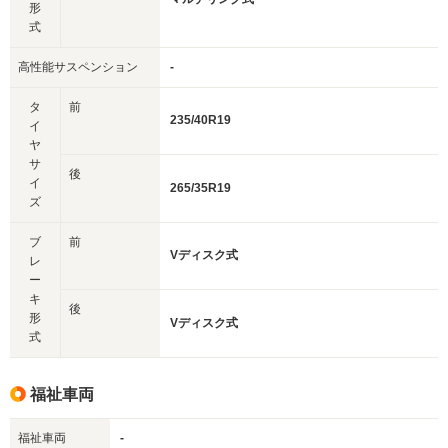
形
式
高性能サスペンション
-
タ
前
235/40R19
イ
ヤ
サ
後
イ
265/35R19
ズ
ブ
前
Vディスク式
レ
ー
キ
後
形
Vディスク式
式
福祉車両
福祉車両
-