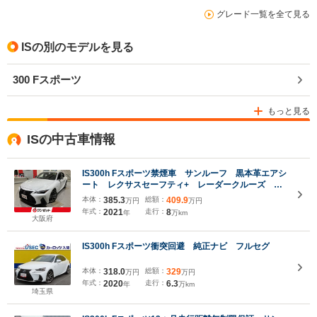
グレード一覧を全て見る
ISの別のモデルを見る
300 Fスポーツ
もっと見る
ISの中古車情報
IS300h Fスポーツ禁煙車 サンルーフ 黒本革エアシ
ート レクサスセーフティ+ レーダークルーズ ク
リアランスソナー レーンキープ ブラインドスポッ
本体：
385.3
総額：
409.9
万円
万円
トモニタ パーキングサポート メーカーナビゲーシ
年式：
2021
走行：
8
年
万km
ョン 純正19インチAW
大阪府
IS300h Fスポーツ衝突回避 純正ナビ フルセグ
本体：
318.0
総額：
329
万円
万円
年式：
2020
走行：
6.3
年
万km
埼玉県