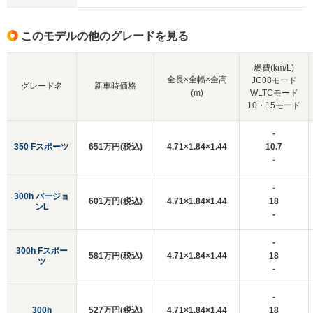
このモデルの他のグレードを見る
燃費(km/L)
全長×全幅×全高
JC08モード
グレード名
新車時価格
(m)
WLTCモード
10・15モード
-
350 Fスポーツ
651万円(税込)
4.71×1.84×1.44
10.7
-
-
300h バージョ
601万円(税込)
4.71×1.84×1.44
18
ンL
-
-
300h Fスポー
581万円(税込)
4.71×1.84×1.44
18
ツ
-
-
300h
527万円(税込)
4.71×1.84×1.44
18