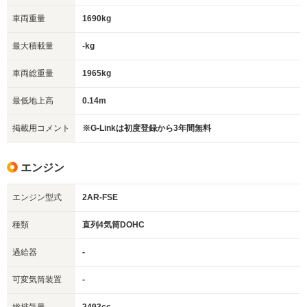
車両重量
1690kg
最大積載量
-kg
車両総重量
1965kg
最低地上高
0.14m
掲載用コメント
※G-Linkは初度登録から3年間無料
エンジン
エンジン型式
2AR-FSE
種類
直列4気筒DOHC
過給器
-
可変気筒装置
-