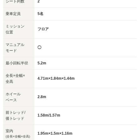
シート列数
2
乗車定員
5名
ミッション
フロア
位置
マニュアル
◯
モード
最小回転半径
5.2m
全長×全幅×
4.71m×1.84m×1.44m
全高
ホイール
2.8m
ベース
前トレッド/
1.58m/1.57m
後トレッド
室内
1.95m×1.5m×1.16m
(全長×全幅×全高)