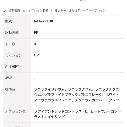
◯：標準装備 △：オプション装備
-：選択不可、またはディーラーオプション
型式
6AA-AVE30
駆動方式
FR
ドア数
4
ミッション
CVT
AI-SHIFT
-
4WS
-
標準色
ソニックイリジウム、ソニッククロム、ソニックチタニ
ウム、グラファイトブラックガラスフレーク、ホワイト
ノーヴァガラスフレーク、チタニウムカーバイドグレー
オプション色
ラディアントレッドコントラストL、ヒートブルーコント
ラストレイヤリング