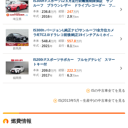
IS300h Fスポーツ12ヵ月走行距離無制限保証 サン
ルーフ ブラウンレザー ドライブレコーダー フル
セグTV ETC バックカメラ ナビ TV アルミ
本体：
236.6
総額：
247
万円
万円
ホイール オートライト シートヒーター
年式：
2016
走行：
2.9
年
万km
埼玉県
IS300h バージョンL純正ナビ/サンルーフ/全方位カメ
ラ/ETC2.0/ドラレコ前後/純正19インチアルミホイー
ル/パワーシート/シートヒーター/エアシート/クルーズ
本体：
548.4
総額：
557.8
万円
万円
コントロール/モデリスタ/純正フロアマット/モデリス
年式：
2021
走行：
0.1
年
万km
タ
群馬県
IS200t Fスポーツサポカー フルセグテレビ スマー
トキー付
本体：
209.0
総額：
222.3
万円
万円
年式：
2017
走行：
6.3
年
万km
福岡県
ISの中古車全てを見る
IS(2013年5月～生産中)の中古車全てを見る
燃費情報