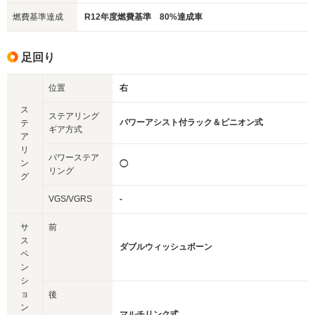
燃費基準達成
R12年度燃費基準 80%達成車
足回り
位置
右
ス
ステアリング
パワーアシスト付ラック＆ピニオン式
テ
ギア方式
ア
リ
パワーステア
ン
◯
リング
グ
VGS/VGRS
-
サ
前
ス
ダブルウィッシュボーン
ペ
ン
シ
ョ
後
ン
マルチリンク式