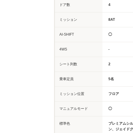
ドア数
4
ミッション
8AT
AI-SHIFT
◯
4WS
-
シート列数
2
乗車定員
5名
ミッション位置
フロア
マニュアルモード
◯
標準色
プレミアムシ
ン、ジェイド