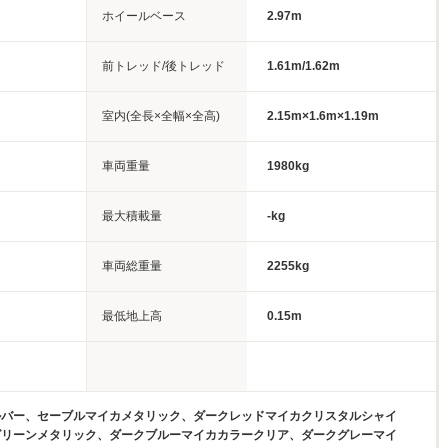
ホイールベース
2.97m
前トレッド/後トレッド
1.61m/1.62m
室内(全長×全幅×全高)
2.15m×1.6m×1.19m
車両重量
1980kg
最大積載量
-kg
車両総重量
2255kg
最低地上高
0.15m
ルバー、セーブルマイカメタリック、ダークレッドマイカクリスタルシャイ
グリーンメタリック、ダークブルーマイカカラークリア、ダークグレーマイ