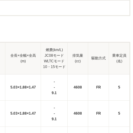
燃費(km/L)
全長×全幅×全高
JC08モード
排気量
乗車定員
駆動方式
(m)
WLTCモード
(cc)
(名)
10・15モード
-
5.03×1.88×1.47
-
4608
FR
5
9.1
-
5.03×1.88×1.47
-
4608
FR
5
9.1