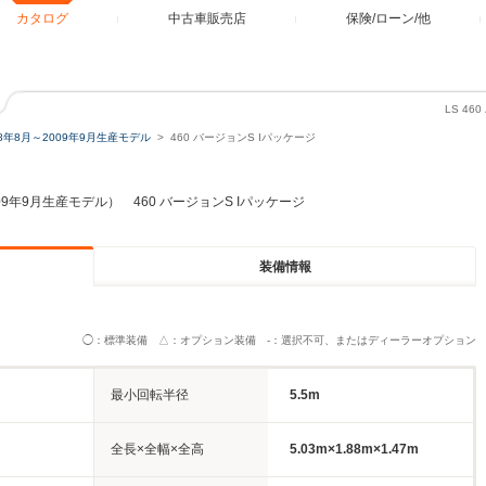
カタログ
中古車販売店
保険/ローン/他
LS 4
08年8月～2009年9月生産モデル
460 バージョンS Iパッケージ
009年9月生産モデル） 460 バージョンS Iパッケージ
装備情報
◯：標準装備 △：オプション装備 -：選択不可、またはディーラーオプション
最小回転半径
5.5m
全長×全幅×全高
5.03m×1.88m×1.47m