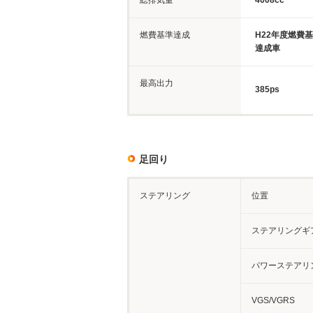
総排気量
4608cc
燃費基準達成
H22年度燃費
達成車
最高出力
385ps
足回り
ステアリング
位置
ステアリングギ
パワーステアリ
VGS/VGRS