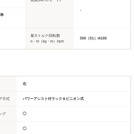
燃費(WLTCモード)
-
基準
最大トルク/回転数
500（51）/4100
n・m（kg・m）/rpm
右
ア方式
パワーアシスト付ラック＆ピニオン式
ング
◯
◯