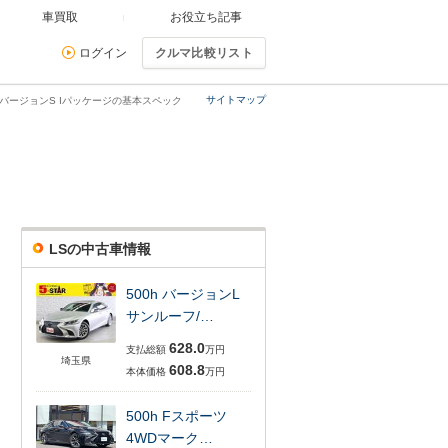
車買取
お役立ち記事
ログイン
クルマ比較リスト
サイトマップ
60 バージョンS Iパッケージの基本スペック
LSの中古車情報
500h バージョンL
サンルーフ/…
628.0
支払総額
万円
埼玉県
608.8
本体価格
万円
500h Fスポーツ
4WDマーク…