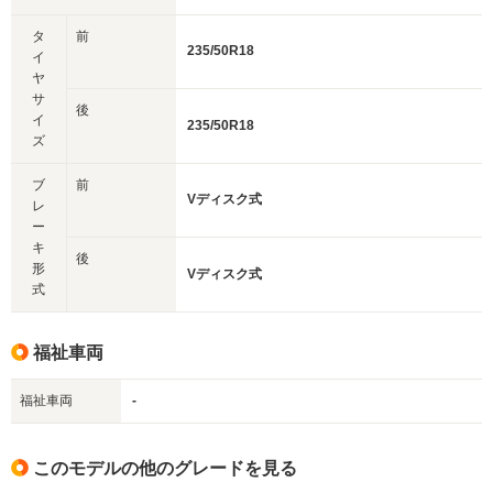
タ
前
235/50R18
イ
ヤ
サ
後
イ
235/50R18
ズ
ブ
前
Vディスク式
レ
ー
キ
後
形
Vディスク式
式
福祉車両
福祉車両
-
このモデルの他のグレードを見る