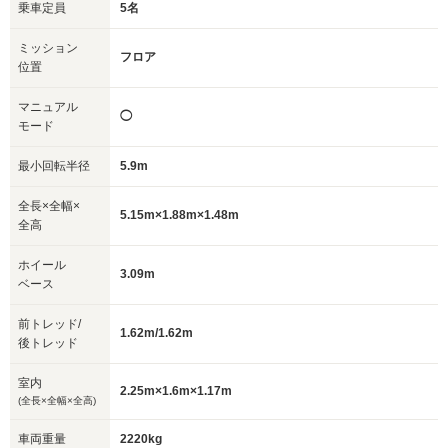
乗車定員
5名
ミッション
フロア
位置
マニュアル
◯
モード
最小回転半径
5.9m
全長×全幅×
5.15m×1.88m×1.48m
全高
ホイール
3.09m
ベース
前トレッド/
1.62m/1.62m
後トレッド
室内
2.25m×1.6m×1.17m
(全長×全幅×全高)
車両重量
2220kg