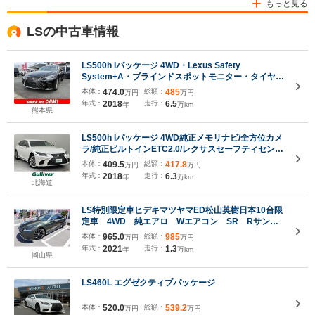
もっと見る
LSの中古車情報
LS500h Iパッケージ 4WD・Lexus Safety
System+A・ブラインドスポットモニター・タイヤ空
気圧警告表示・ドア&トランクイージークローザー・
本体：
474.0
総額：
485
万円
万円
パワートランクリッド・大型カラーヘッドアップディ
年式：
2018
走行：
6.5
年
万km
スプレイ・電動サンシェード
熊本県
LS500h Iパッケージ 4WD純正メモリナビ/全方位カメ
ラ/純正ビルトインETC2.0/レクサスセーフティセンス/
レーダークルーズコントロール/ブラインドスポット
本体：
409.5
総額：
417.8
万円
万円
モニター/前席パワーシート/前席エアシート/前席シー
年式：
2018
走行：
6.3
年
万km
トヒーター
北海道
LS特別限定車ヒデキマツヤマED松山英樹日本10台限
定車 4WD 純エアロ Wエアコン SR Rサンシ
ェード パワーバックドア 茶革Pシート シート
本体：
965.0
総額：
985
万円
万円
H・シートクーラ ナビTVBカメラ デジタルインナ
年式：
2021
走行：
1.3
年
万km
ーミラー 全方位 BSM Cソナー
岡山県
LS460L エグゼクティブパッケージ
本体：
520.0
総額：
539.2
万円
万円