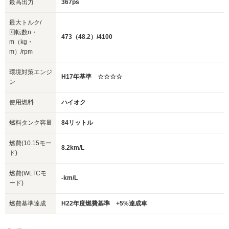
最高出力
367ps
最大トルク/
回転数n・
473（48.2）/4100
m（kg・
m）/rpm
環境対策エンジ
H17年基準 ☆☆☆☆
ン
使用燃料
ハイオク
燃料タンク容量
84リットル
燃費(10.15モー
8.2km/L
ド)
燃費(WLTCモ
-km/L
ード)
燃費基準達成
H22年度燃費基準 +5%達成車