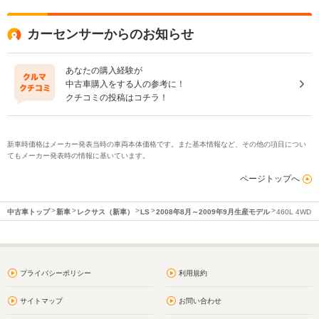
カーセンサーからのお知らせ
あなたの購入経験が
中古車購入をする人の参考に！
クチコミの投稿はコチラ！
新車時価格はメーカー発表当時の車両本体価格です。また基本情報など、その他の項目につい
てもメーカー発表時の情報に基いています。
ページトップへ
中古車トップ
新車
レクサス（新車）
LS
2008年8月～2009年9月生産モデル
460L 4WD
プライバシーポリシー
利用規約
サイトマップ
お問い合わせ