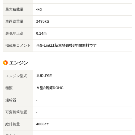
最大積載量
-kg
車両総重量
2495kg
最低地上高
0.14m
掲載用コメント
※G-Linkは新車登録後3年間無料です
エンジン
エンジン型式
1UR-FSE
種類
Ｖ型8気筒DOHC
過給器
-
可変気筒装置
-
総排気量
4608cc