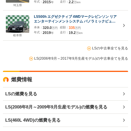
年式：
2015
走行：
2.2
年
万km
埼玉県
LS500h エグゼクティブ 4WDマークレビンソン リア
エンターテインメントシステム パノラミックビュー
モニター HUD デジタルインナーミラー シートヒータ
本体：
320.0
総額：
335
万円
万円
ー シートクーラー マッサージ機能 3眼ヘッドライト
年式：
2019
走行：
19.2
年
万km
岐阜県
LSの中古車全てを見る
LS(2006年9月～2017年9月生産モデル)の中古車全てを見る
燃費情報
LSの燃費を見る
LS(2008年8月～2009年9月生産モデル)の燃費を見る
LS(460L 4WD)の燃費を見る