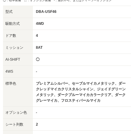
◯：標準装備 △：オプション装備
-：選択不可、またはディーラーオプション
型式
DBA-USF46
駆動方式
4WD
ドア数
4
ミッション
8AT
AI-SHIFT
◯
4WS
-
標準色
プレミアムシルバー、セーブルマイカメタリック、ダー
クレッドマイカクリスタルシャイン、ジェイドグリーン
メタリック、ダークブルーマイカカラークリア、ダーク
グレーマイカ、フロスティパールマイカ
オプション色
-
シート列数
2