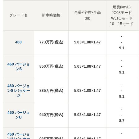
燃費(km/L)
全長×全幅×全高
JC08モード
グレード名
新車時価格
(m)
WLTCモード
10・15モード
-
460
773万円(税込)
5.03×1.88×1.47
-
9.1
-
460 バージョ
850万円(税込)
5.03×1.88×1.47
-
ンS
9.1
-
460 バージョ
ンS Iパッケー
885万円(税込)
5.03×1.88×1.47
-
ジ
9.1
-
460 バージョ
940万円(税込)
5.03×1.88×1.47
-
ンU
8.7
-
460 バージョ