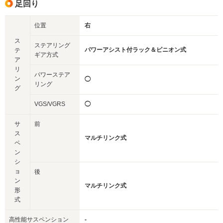
足回り
位置
右
ス
ステアリング
パワーアシスト付ラック＆ピニオン式
テ
ギア方式
ア
リ
パワーステア
ン
◯
リング
グ
VGS/VGRS
◯
サ
前
ス
マルチリンク式
ペ
ン
シ
ョ
後
ン
マルチリンク式
形
式
高性能サスペンション
-