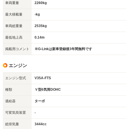
車両重量
2260kg
最大積載量
-kg
車両総重量
2535kg
最低地上高
0.14m
掲載用コメント
※G-Linkは新車登録後3年間無料です
エンジン
エンジン型式
V35A-FTS
種類
Ｖ型6気筒DOHC
過給器
ターボ
可変気筒装置
-
総排気量
3444cc