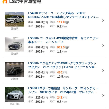
LSの中古車情報
LS460Lボディーコーティング済み VOICE
DESIGN/フルエアロ/4本出しマフラー/フロントフェン
ダー リアエンターテイメントシステム マークレビ
本体：
109.8
総額：
119.8
万円
万円
ンソン サンルーフ 社外デジタルインナーミラー
年式：
2008
走行：
9.8
年
万km
ETC
愛知県
LS500h バージョンL 4WD認定中古車 セミアニリン
本革シート ムーンルーフ
本体：
898.0
総額：
912.5
万円
万円
年式：
2023
走行：
1.8
年
万km
愛知県
LS500h エグゼクティブ 4WDレクサスフラッグシッ
プセダン V6ハイブリットE-Four セミアニリン本革
シート 電動ガラスサンルーフ 後席マッサージ機能 前
本体：
445.0
総額：
460
万円
万円
後席シートヒーター&ベンチレーション 後席電動リク
年式：
2018
走行：
10.5
年
万km
ライニング&オットマン
大阪府
LS460 Fスポーツ後期型 サンルーフ 21インチカー
ルソン NITTOタイヤ 2025年18週 プレミアムサ
ウンド 純正ナビ(フルセグ/CD/DVD/BT/USB) バッ
本体：
225.0
総額：
242
万円
万円
クカメラ シートヒーター 電動リアシェード
年式：
2013
走行：
6.7
年
万km
神奈川県