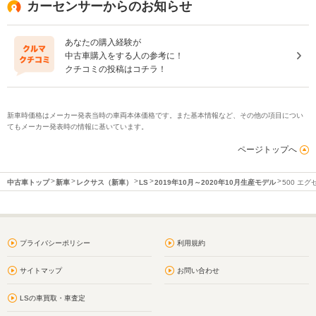
カーセンサーからのお知らせ
あなたの購入経験が
中古車購入をする人の参考に！
クチコミの投稿はコチラ！
新車時価格はメーカー発表当時の車両本体価格です。また基本情報など、その他の項目につい
てもメーカー発表時の情報に基いています。
ページトップへ
中古車トップ
新車
レクサス（新車）
LS
2019年10月～2020年10月生産モデル
500 エ
プライバシーポリシー
利用規約
サイトマップ
お問い合わせ
LSの車買取・車査定