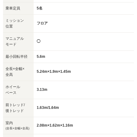
乗車定員
5名
ミッション
フロア
位置
マニュアル
◯
モード
最小回転半径
5.6m
全長×全幅×
5.24m×1.9m×1.45m
全高
ホイール
3.13m
ベース
前トレッド/
1.63m/1.64m
後トレッド
室内
2.08m×1.62m×1.16m
(全長×全幅×全高)