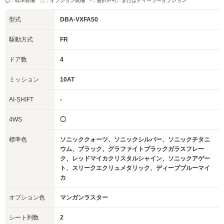
◯：標準装備 △：オプション装備
-：選択不可、またはディーラーオプション
型式
DBA-VXFA50
駆動方式
FR
ドア数
4
ミッション
10AT
AI-SHIFT
-
4WS
◯
標準色
ソニッククォーツ、ソニックシルバー、ソニックチタニ
ウム、ブラック、グラファイトブラックガラスフレー
ク、レッドマイカクリスタルシャイン、ソニックアゲー
ト、スリークエクリュメタリック、ディープブルーマイ
カ
オプション色
マンガンラスター
シート列数
2