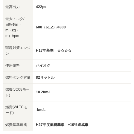
最高出力
422ps
最大トルク/
回転数n・
600（61.2）/4800
m（kg・
m）/rpm
環境対策エンジ
H17年基準 ☆☆☆☆
ン
使用燃料
ハイオク
燃料タンク容量
82リットル
燃費(JC08モー
10.2km/L
ド)
燃費(WLTCモ
-km/L
ード)
燃費基準達成
H27年度燃費基準 +10%達成車