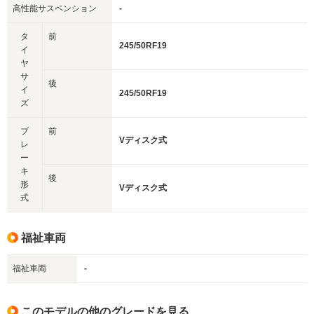
高性能サスペンション
-
タ
前
245/50RF19
イ
ヤ
サ
後
イ
245/50RF19
ズ
ブ
前
Vディスク式
レ
ー
キ
後
形
Vディスク式
式
福祉車両
福祉車両
-
このモデルの他のグレードを見る