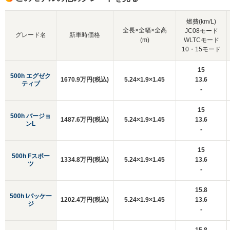
燃費(km/L)
全長×全幅×全高
JC08モード
グレード名
新車時価格
(m)
WLTCモード
10・15モード
15
500h エグゼク
1670.9万円(税込)
5.24×1.9×1.45
13.6
ティブ
-
15
500h バージョ
1487.6万円(税込)
5.24×1.9×1.45
13.6
ンL
-
15
500h Fスポー
1334.8万円(税込)
5.24×1.9×1.45
13.6
ツ
-
15.8
500h Iパッケー
1202.4万円(税込)
5.24×1.9×1.45
13.6
ジ
-