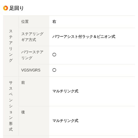
足回り
位置
右
ス
ステアリング
パワーアシスト付ラック＆ピニオン式
テ
ギア方式
ア
リ
パワーステア
ン
◯
リング
グ
VGS/VGRS
◯
サ
前
ス
マルチリンク式
ペ
ン
シ
ョ
後
ン
マルチリンク式
形
式