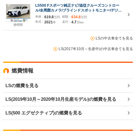
LS500 Fスポーツ純正ナビ/追従クルーズコントロー
ル/全周囲カメラ/ブラインドスポットモニター/デジタ
ルインナーミラー/レーンキープアシスト/シートヒー
本体：
619.8
総額：
634.8
万円
万円
ター/ヘッドアップディスプレイ/Bluetooth再
年式：
2021
走行：
4.7
年
万km
生/ETC2.0/パドルシフト
静岡県
LSの中古車全てを見る
LS(2017年10月～生産中)の中古車全てを見る
燃費情報
LSの燃費を見る
LS(2019年10月～2020年10月生産モデル)の燃費を見る
LS(500 エグゼクティブ)の燃費を見る