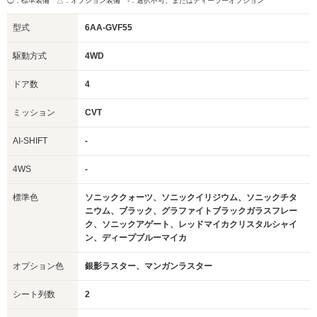
◯：標準装備 △：オプション装備
-：選択不可、またはディーラーオプション
型式
6AA-GVF55
駆動方式
4WD
ドア数
4
ミッション
CVT
AI-SHIFT
-
4WS
-
標準色
ソニッククォーツ、ソニックイリジウム、ソニックチタ
ニウム、ブラック、グラファイトブラックガラスフレー
ク、ソニックアゲート、レッドマイカクリスタルシャイ
ン、ディープブルーマイカ
オプション色
銀影ラスター、マンガンラスター
シート列数
2