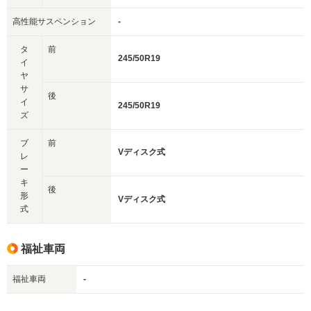
高性能サスペンション
-
タ
前
245/50R19
イ
ヤ
サ
後
イ
245/50R19
ズ
ブ
前
Vディスク式
レ
ー
キ
後
形
Vディスク式
式
福祉車両
福祉車両
-