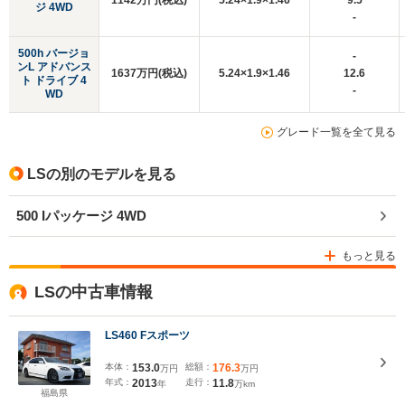
1142万円(税込)
5.24×1.9×1.46
9.5
ジ 4WD
-
500h バージョ
-
ンL アドバンス
1637万円(税込)
5.24×1.9×1.46
12.6
ト ドライブ 4
-
WD
グレード一覧を全て見る
LSの別のモデルを見る
500 Iパッケージ 4WD
もっと見る
LSの中古車情報
LS460 Fスポーツ
本体：
153.0
総額：
176.3
万円
万円
年式：
2013
走行：
11.8
年
万km
福島県