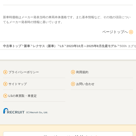
新車時価格はメーカー発表当時の車両本体価格です。また基本情報など、その他の項目につい
てもメーカー発表時の情報に基いています。
ページトップへ
中古車トップ
新車
レクサス（新車）
LS
2023年10月～2025年8月生産モデル
500h エ
プライバシーポリシー
利用規約
サイトマップ
お問い合わせ
LSの車買取・車査定