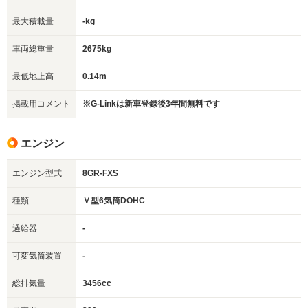
最大積載量
-kg
車両総重量
2675kg
最低地上高
0.14m
掲載用コメント
※G-Linkは新車登録後3年間無料です
エンジン
エンジン型式
8GR-FXS
種類
Ｖ型6気筒DOHC
過給器
-
可変気筒装置
-
総排気量
3456cc