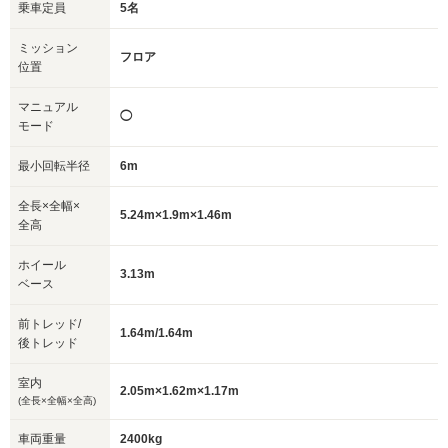
乗車定員
5名
ミッション
フロア
位置
マニュアル
◯
モード
最小回転半径
6m
全長×全幅×
5.24m×1.9m×1.46m
全高
ホイール
3.13m
ベース
前トレッド/
1.64m/1.64m
後トレッド
室内
2.05m×1.62m×1.17m
(全長×全幅×全高)
車両重量
2400kg