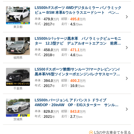
LS500h Fスポーツ 4WDデジタルミラー パノラミック
ビュー BSM 本革&ウルトラスエードシート ベンチ
レーション 前後シート&ステアヒーター パワート
本体：
479.9
総額：
495.8
万円
万円
ランク HUD 12.3インチナビ ブルーレイ
年式：
2017
走行：
4.5
年
万km
ETC2.0 三眼LED
東京都
LS500h Iパッケージ黒本革 パノラミックビューモニ
ター 12.3型ナビ デュアルオートエアコン 前席シ
ートヒーター&ベンチレーション 三眼LEDヘッドラ
本体：
458.0
総額：
471.1
万円
万円
イト 前後ドラレコ レーダー探知機 ETC2.0
年式：
2018
走行：
4.6
年
万km
19inchAW
福岡県
LS500 Fスポーツ禁煙/サンルーフ/マークレビンソン/
黒本革/V6型ツインターボエンジン/レクサスセーフテ
ィシステム+A/デジタルインナーミラー/ハンズフリー
本体：
394.0
総額：
400.3
万円
万円
パワートランク/パノラミックビューモニター/専用イ
年式：
2017
走行：
10.9
年
万km
ンテリア&エクステリア
千葉県
LS500h バージョンL アドバンスト ドライブ
4WDOP・20inAW OP・E/Gスターター サンルー
フ セーフティシステムプラスA チームメイト D
本体：
829.0
総額：
843.8
万円
万円
インナーミラー HUD BSM 全周囲 マクレビ
年式：
2021
走行：
2.7
年
万km
12.3inタッチディスプレイ ハンズフリーPトラン
茨城県
ク 黒革シート
LSの中古車全てを見る