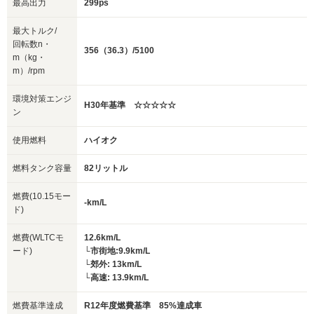
最高出力
299ps
最大トルク/
回転数n・
356（36.3）/5100
m（kg・
m）/rpm
環境対策エンジ
H30年基準 ☆☆☆☆☆
ン
使用燃料
ハイオク
燃料タンク容量
82リットル
燃費(10.15モー
-km/L
ド)
燃費(WLTCモ
12.6km/L
ード)
└市街地:9.9km/L
└郊外: 13km/L
└高速: 13.9km/L
燃費基準達成
R12年度燃費基準 85%達成車