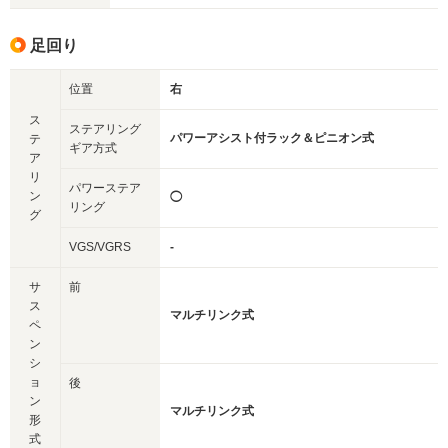
足回り
位置
右
ス
ステアリング
パワーアシスト付ラック＆ピニオン式
テ
ギア方式
ア
リ
パワーステア
ン
◯
リング
グ
VGS/VGRS
-
サ
前
ス
マルチリンク式
ペ
ン
シ
ョ
後
ン
マルチリンク式
形
式