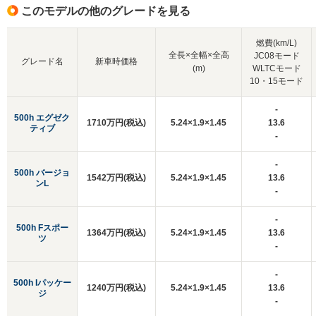
このモデルの他のグレードを見る
燃費(km/L)
全長×全幅×全高
JC08モード
グレード名
新車時価格
(m)
WLTCモード
10・15モード
-
500h エグゼク
1710万円(税込)
5.24×1.9×1.45
13.6
ティブ
-
-
500h バージョ
1542万円(税込)
5.24×1.9×1.45
13.6
ンL
-
-
500h Fスポー
1364万円(税込)
5.24×1.9×1.45
13.6
ツ
-
-
500h Iパッケー
1240万円(税込)
5.24×1.9×1.45
13.6
ジ
-