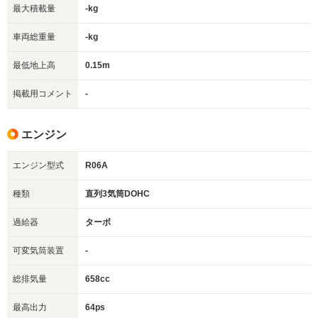
最大積載量
-kg
車両総重量
-kg
最低地上高
0.15m
掲載用コメント
-
エンジン
エンジン型式
R06A
種類
直列3気筒DOHC
過給器
ターボ
可変気筒装置
-
総排気量
658cc
最高出力
64ps