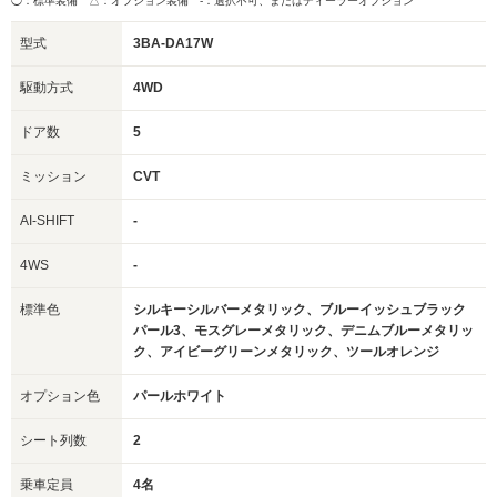
◯：標準装備 △：オプション装備
-：選択不可、またはディーラーオプション
型式
3BA-DA17W
駆動方式
4WD
ドア数
5
ミッション
CVT
AI-SHIFT
-
4WS
-
標準色
シルキーシルバーメタリック、ブルーイッシュブラック
パール3、モスグレーメタリック、デニムブルーメタリッ
ク、アイビーグリーンメタリック、ツールオレンジ
オプション色
パールホワイト
シート列数
2
乗車定員
4名