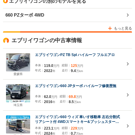
エブリイワゴンの別のモデルを見る
660 PZターボ 4WD
もっと見る
エブリイワゴンの中古車情報
エブリイワゴンPZ TB Spl ハイルーフ フルエアロ
本体：
119.0
総額：
125
万円
万円
年式：
2022
走行：
9.4
年
万km
愛媛県
エブリイワゴン660 JPターボ ハイルーフ修復歴無
本体：
62.0
総額：
69.8
万円
万円
年式：
2016
走行：
8.5
年
万km
埼玉県
エブリイワゴン660 ウィズ 車いす移動車 左右分割式
リアシート付 4WDスマートキー&プッシュスター
ト 衝突被害軽減ブレーキ ナビ・テレビ・バックカ
本体：
223.1
総額：
229
万円
万円
メラ オートAC リヤヒーター シートヒーター
年式：
2024
走行：
0.7
年
万km