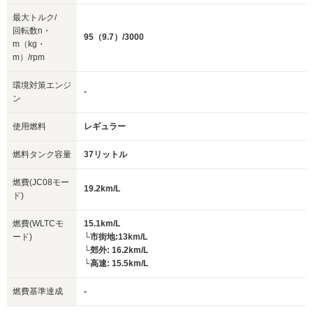
最大トルク/
回転数n・
95（9.7）/3000
m（kg・
m）/rpm
環境対策エンジ
-
ン
使用燃料
レギュラー
燃料タンク容量
37リットル
燃費(JC08モー
19.2km/L
ド)
燃費(WLTCモ
15.1km/L
ード)
└市街地:13km/L
└郊外: 16.2km/L
└高速: 15.5km/L
燃費基準達成
-