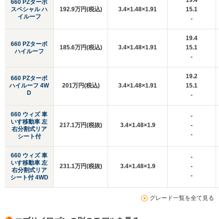
19.4
660 PZターボ
スペシャル ハ
192.9万円(税込)
3.4×1.48×1.91
15.1
イルーフ
-
19.4
660 PZターボ
185.6万円(税込)
3.4×1.48×1.91
15.1
ハイルーフ
-
19.2
660 PZターボ
ハイルーフ 4W
201万円(税込)
3.4×1.48×1.91
15.1
D
-
660 ウィズ 車
-
いす移動車 左
217.1万円(税抜)
3.4×1.48×1.9
-
右分割式リア
-
シート付
660 ウィズ 車
-
いす移動車 左
231.1万円(税抜)
3.4×1.48×1.9
-
右分割式リア
-
シート付 4WD
グレード一覧を全て見る