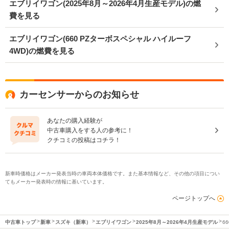
エブリイワゴン(2025年8月～2026年4月生産モデル)の燃
費を見る
エブリイワゴン(660 PZターボスペシャル ハイルーフ
4WD)の燃費を見る
カーセンサーからのお知らせ
あなたの購入経験が
中古車購入をする人の参考に！
クチコミの投稿はコチラ！
新車時価格はメーカー発表当時の車両本体価格です。また基本情報など、その他の項目につい
てもメーカー発表時の情報に基いています。
ページトップへ
中古車トップ
新車
スズキ（新車）
エブリイワゴン
2025年8月～2026年4月生産モデル
6