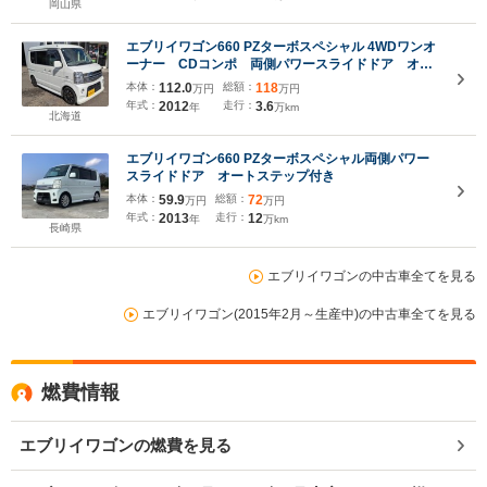
ETC ドラレコ 木目調サイドデカール アルミホイ
岡山県
ール 車いす用ウィンチ
エブリイワゴン660 PZターボスペシャル 4WDワンオ
ーナー CDコンポ 両側パワースライドドア オー
トステップ シートヒーター フォグランプ LEDハ
本体：
112.0
総額：
118
万円
万円
イマウントストップランプ
年式：
2012
走行：
3.6
年
万km
北海道
エブリイワゴン660 PZターボスペシャル両側パワー
スライドドア オートステップ付き
本体：
59.9
総額：
72
万円
万円
年式：
2013
走行：
12
年
万km
長崎県
エブリイワゴンの中古車全てを見る
エブリイワゴン(2015年2月～生産中)の中古車全てを見る
燃費情報
エブリイワゴンの燃費を見る