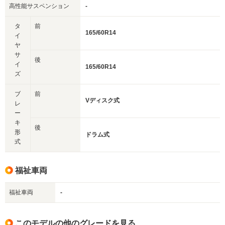
高性能サスペンション
-
タ
前
165/60R14
イ
ヤ
サ
後
イ
165/60R14
ズ
ブ
前
Vディスク式
レ
ー
キ
後
形
ドラム式
式
福祉車両
福祉車両
-
このモデルの他のグレードを見る