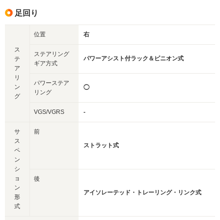
足回り
位置
右
ス
ステアリング
パワーアシスト付ラック＆ピニオン式
テ
ギア方式
ア
リ
パワーステア
ン
◯
リング
グ
VGS/VGRS
-
サ
前
ス
ストラット式
ペ
ン
シ
ョ
後
ン
アイソレーテッド・トレーリング・リンク式
形
式