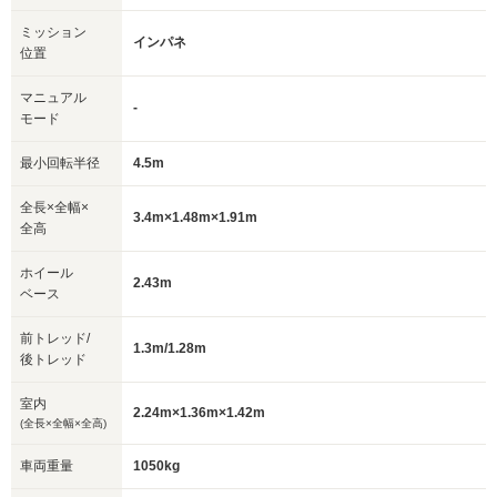
ミッション
インパネ
位置
マニュアル
-
モード
最小回転半径
4.5m
全長×全幅×
3.4m×1.48m×1.91m
全高
ホイール
2.43m
ベース
前トレッド/
1.3m/1.28m
後トレッド
室内
2.24m×1.36m×1.42m
(全長×全幅×全高)
車両重量
1050kg