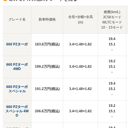
燃費(km/L)
全長×全幅×全高
JC08モード
グレード名
新車時価格
(m)
WLTCモード
10・15モード
19.4
660 PZターボ
183.8万円(税込)
3.4×1.48×1.82
15.1
-
19.2
660 PZターボ
199.2万円(税込)
3.4×1.48×1.82
15.1
4WD
-
19.4
660 PZターボ
191.2万円(税込)
3.4×1.48×1.82
15.1
スペシャル
-
19.2
660 PZターボ
スペシャル 4W
206.6万円(税込)
3.4×1.48×1.82
15.1
D
-