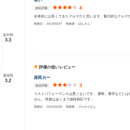
良い
4
総合評価
全体的には良くできたクルマだと思います。魅力的なクルマ
投稿日：
2013/03/27
投稿者：
ぽんさん
走行性
3.3
評価の低いレビュー
居住性
庶民カー
3.2
3
総合評価
コストパフォーマンスは悪くないです。 通勤、通学などには
せん。 性能はあくまで値段相応です。
投稿日：
2013/02/20
投稿者：
マルカイさん