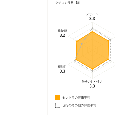
6
クチコミ件数
件
デザイン
3.3
維持費
3.2
積載性
3.3
運転のしやすさ
3.3
セントラの評価平均
現行のその他の評価平均