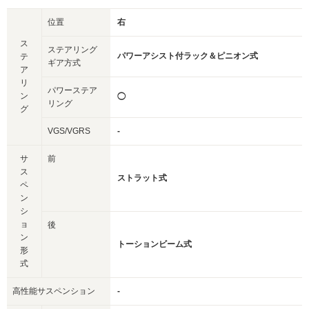
位置
右
ス
ステアリング
パワーアシスト付ラック＆ピニオン式
テ
ギア方式
ア
リ
パワーステア
ン
◯
リング
グ
VGS/VGRS
-
サ
前
ス
ストラット式
ペ
ン
シ
ョ
後
ン
トーションビーム式
形
式
高性能サスペンション
-