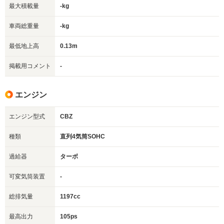
最大積載量
-kg
車両総重量
-kg
最低地上高
0.13m
掲載用コメント
-
エンジン
エンジン型式
CBZ
種類
直列4気筒SOHC
過給器
ターボ
可変気筒装置
-
総排気量
1197cc
最高出力
105ps