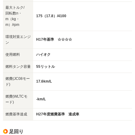
最大トルク/
回転数n・
175（17.8）/4100
m（kg・
m）/rpm
環境対策エンジ
H17年基準 ☆☆☆☆
ン
使用燃料
ハイオク
燃料タンク容量
55リットル
燃費(JC08モー
17.6km/L
ド)
燃費(WLTCモ
-km/L
ード)
燃費基準達成
H27年度燃費基準 達成車
足回り