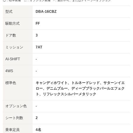
◯：標準装備 △：オプション装備
-：選択不可、またはディーラーオプション
型式
DBA-16CBZ
駆動方式
FF
ドア数
3
ミッション
7AT
AI-SHIFT
-
4WS
-
標準色
キャンディホワイト、トルネードレッド、サターンイエ
ロー、デニムブルー、ディープブラックパールエフェク
ト、リフレックスシルバーメタリック
オプション色
-
シート列数
2
乗車定員
4名