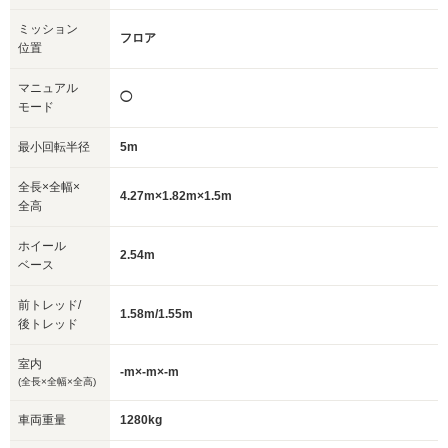
ミッション
フロア
位置
マニュアル
◯
モード
最小回転半径
5m
全長×全幅×
4.27m×1.82m×1.5m
全高
ホイール
2.54m
ベース
前トレッド/
1.58m/1.55m
後トレッド
室内
-m×-m×-m
(全長×全幅×全高)
車両重量
1280kg