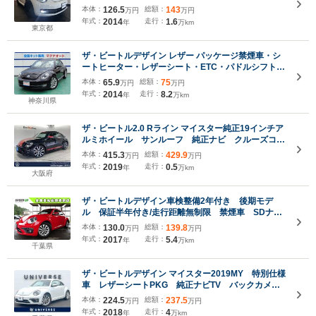
トロール シートカバー
本体：
126.5
総額：
143
万円
万円
年式：
2014
走行：
1.6
年
万km
東京都
ザ・ビートルデザイン レザー パッケージ禁煙車・シ
ートヒーター・レザーシート・ETC・パドルシフト・
クルーズコントロール・革ハンドル
本体：
65.9
総額：
75
万円
万円
年式：
2014
走行：
8.2
年
万km
神奈川県
ザ・ビートル2.0 Rライン マイスター純正19インチア
ルミホイール サンルーフ 純正ナビ クルーズコン
トロール HIDヘッドライト バックカメラ コーナ
本体：
415.3
総額：
429.9
万円
万円
ーセンサー 本革シート シートヒーター 2ゾーン
年式：
2019
走行：
0.5
年
万km
エアコン
大阪府
ザ・ビートルデザイン車検整備2年付き 後期モデ
ル 保証半年付き/走行距離無制限 禁煙車 SDナ
ビ DVD再生 USB フルセグ BT ETC スマー
本体：
130.0
総額：
139.8
万円
万円
トキー オートライト クルコン ブラインドスポッ
年式：
2017
走行：
5.4
年
万km
ト ドラレコ HID フォグ 16AW
千葉県
ザ・ビートルデザイン マイスター2019MY 特別仕様
車 レザーシートPKG 純正ナビTV バックカメ
ラ シートヒーター ブラインドスポット クルコ
本体：
224.5
総額：
237.5
万円
万円
ン パドルシフト HID オートライト 純正17イン
年式：
2018
走行：
4
年
万km