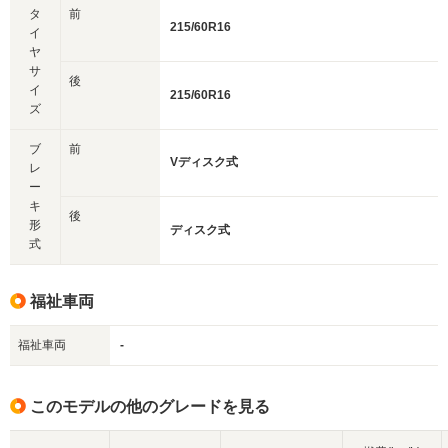
タ
前
215/60R16
イ
ヤ
サ
後
イ
215/60R16
ズ
ブ
前
Vディスク式
レ
ー
キ
後
形
ディスク式
式
福祉車両
福祉車両
-
このモデルの他のグレードを見る