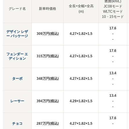
燃費(km/L)
全長×全幅×全高
JC08モード
グレード名
新車時価格
(m)
WLTCモード
10・15モード
17.6
デザイン レザ
309万円(税込)
4.27×1.82×1.5
-
ー パッケージ
-
17.6
フェンダー エ
315万円(税込)
4.27×1.82×1.5
-
ディション
-
13.4
ターボ
348万円(税込)
4.27×1.82×1.5
-
-
13.4
レーサー
394万円(税込)
4.29×1.82×1.5
-
-
17.6
チョコ
287万円(税込)
4.27×1.82×1.5
-