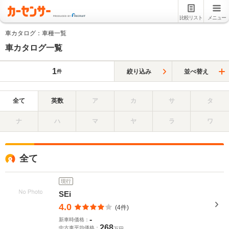
比較リスト
メニュー
車カタログ：車種一覧
車カタログ一覧
1
絞り込み
並べ替え
件
全て
英数
ア
カ
サ
タ
ナ
ハ
マ
ヤ
ラ
ワ
全て
現行
SEi
4.0
(4件)
-
新車時価格：
268
中古車平均価格：
万円