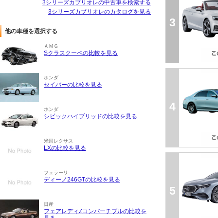
3シリーズカブリオレの中古車を検索する
3シリーズカブリオレのカタログを見る
3
他の車種を選択する
ＡＭＧ
Sクラスクーペの比較を見る
ホンダ
セイバーの比較を見る
4
ホンダ
シビックハイブリッドの比較を見る
米国レクサス
LXの比較を見る
フェラーリ
ディーノ246GTの比較を見る
5
日産
フェアレディZコンバーチブルの比較を