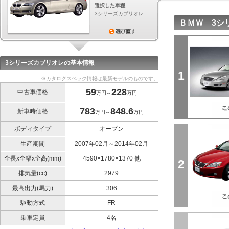
選択した車種
3シリーズカブリオレ
ＢＭＷ 3シ
3シリーズカブリオレの基本情報
1
※カタログスペック情報は最新モデルのものです。
59
228
中古車価格
万円～
万円
783
848.6
新車時価格
万円～
万円
ボディタイプ
オープン
生産期間
2007年02月～2014年02月
全長x全幅x全高(mm)
4590×1780×1370 他
2
排気量(cc)
2979
最高出力(馬力)
306
駆動方式
FR
乗車定員
4名