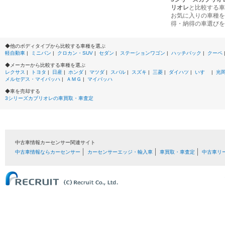
リオレ
と比較する車
お気に入りの車種を
得・納得の車選びを
◆他のボディタイプから比較する車種を選ぶ
軽自動車
|
ミニバン
|
クロカン・SUV
|
セダン
|
ステーションワゴン
|
ハッチバック
|
クーペ
◆メーカーから比較する車種を選ぶ
レクサス
|
トヨタ
|
日産
|
ホンダ
|
マツダ
|
スバル
|
スズキ
|
三菱
|
ダイハツ
|
いすゞ
|
光
メルセデス・マイバッハ
|
ＡＭＧ
|
マイバッハ
◆車を売却する
3シリーズカブリオレの車買取・車査定
中古車情報カーセンサー関連サイト
中古車情報ならカーセンサー
カーセンサーエッジ・輸入車
車買取・車査定
中古車リ