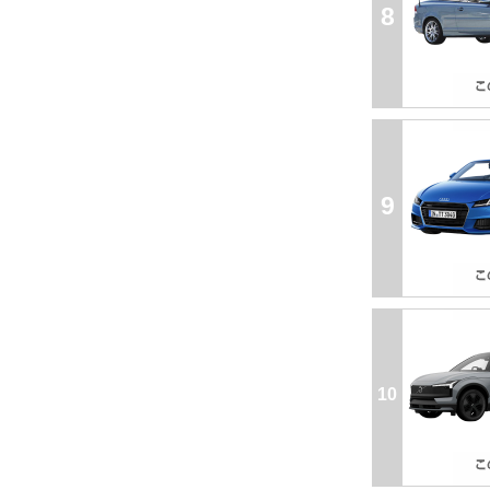
8
9
10