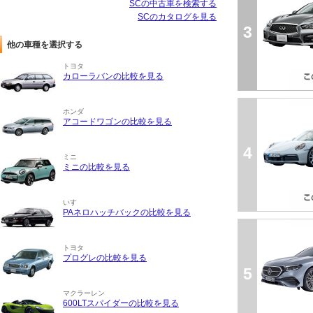
SCの中古車を検索する
SCのカタログを見る
3
他の車種を選択する
トヨタ
カローラバンの比較を見る
ホンダ
アコードワゴンの比較を見る
4
ミニ
ミニの比較を見る
いすゞ
PAネロハッチバックの比較を見る
トヨタ
プログレの比較を見る
5
マクラーレン
600LTスパイダーの比較を見る