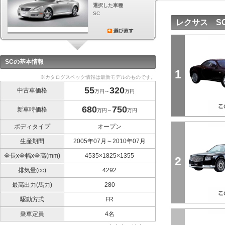
選択した車種
SC
レクサス S
SCの基本情報
1
※カタログスペック情報は最新モデルのものです。
55
320
中古車価格
万円～
万円
680
750
新車時価格
万円～
万円
ボディタイプ
オープン
生産期間
2005年07月～2010年07月
全長x全幅x全高(mm)
4535×1825×1355
2
排気量(cc)
4292
最高出力(馬力)
280
駆動方式
FR
乗車定員
4名