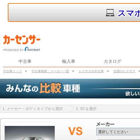
スマ
中古車
輸入車
カタログ
中古車トップ
>
中古車検索：メーカー一覧
>
レクサスの中古車
>
全国のレクサス
1. メーカー・ボディタイプから選択
2. SCを選択