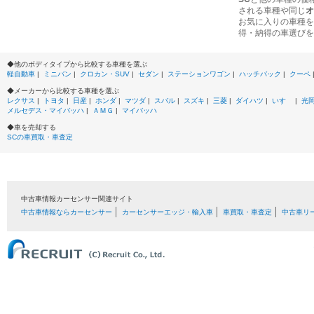
される車種や同じ
オ
お気に入りの車種を
得・納得の車選びを
◆他のボディタイプから比較する車種を選ぶ
軽自動車
|
ミニバン
|
クロカン・SUV
|
セダン
|
ステーションワゴン
|
ハッチバック
|
クーペ
◆メーカーから比較する車種を選ぶ
レクサス
|
トヨタ
|
日産
|
ホンダ
|
マツダ
|
スバル
|
スズキ
|
三菱
|
ダイハツ
|
いすゞ
|
光
メルセデス・マイバッハ
|
ＡＭＧ
|
マイバッハ
◆車を売却する
SCの車買取・車査定
中古車情報カーセンサー関連サイト
中古車情報ならカーセンサー
カーセンサーエッジ・輸入車
車買取・車査定
中古車リ