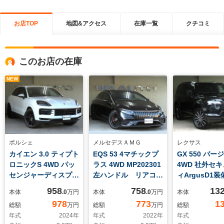
お店TOP
地図&アクセス
在庫一覧
クチコミ
このお店の在庫
NEW
ポルシェ
メルセデスＡＭＧ
レクサス
カイエン 3.0 ティプト
EQS 53 4マチックプ
GX 550 バー
ロニックS 4WD パッ
ラス 4WD MP202301
4WD 社外セ
センジャーディスプレ
左ハンドル リアコン
ィArgusD1装
イ・21インチRSスパ
フォート&エクスクル
958
758
13
本体
.0
万円
本体
.0
万円
本体
イダーデザインホイー
ーシブパッケージ・カ
978
773
1
総額
万円
総額
万円
総額
ル(ハイグロスブラッ
ーボンファイバーイン
年式
2024
年
年式
2022
年
年式
ク)
テリアトリム