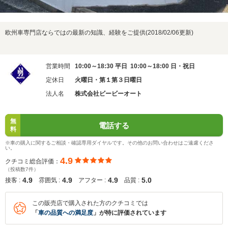
欧州車専門店ならではの最新の知識、経験をご提供(2018/02/06更新)
営業時間
10:00～18:30 平日 10:00～18:00 日・祝日
定休日
火曜日・第１第３日曜日
法人名
株式会社ビービーオート
無
電話する
料
※車の購入に関するご相談・確認専用ダイヤルです。その他のお問い合わせはご遠慮くださ
い。
4.9
クチコミ総合評価：
（投稿数7件）
4.9
4.9
4.9
5.0
接客 :
雰囲気 :
アフター :
品質 :
この販売店で購入された方のクチコミでは
「
車の品質への満足度
」が特に評価されています