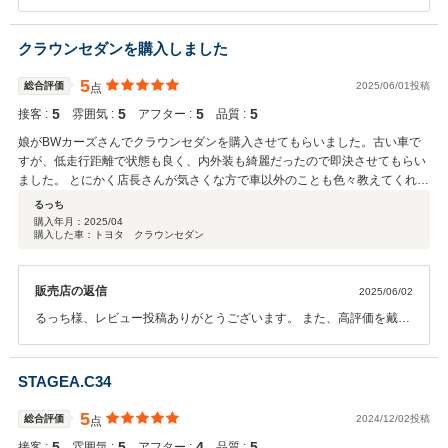
礼申し上げます。 楽しいtetsu様につられ楽しく商談、納車が出来まし
た。 ありがとうございます。 お車に何かあれば遠慮なくお問合せをお
願いします。 この度のお買上げ誠にありがとうございました。
クラウンセダンを購入しました
5
総合評価
2025/06/01投稿
点
5
5
5
5
接客 :
雰囲気 :
アフター :
品質 :
娘がBWカーズさんでクラウンセダンを購入させてもらいました。古い車で
すが、低走行距離で状態も良く、内外装も綺麗だったので即決させてもらい
ました。 とにかく店長さんが気さくな方で車以外のことも色々教えてくれま
す(笑) 良い所、悪い所も包み隠さず教えてくれて、不具合箇所は迅速に対応
るっち
して頂き、安心して選ぶことが出来ました。ありがとうございました。
購入年月：
2025/04
購入した車：トヨタ クラウンセダン
販売店の返信
2025/06/02
るっち様、レビュー投稿ありがとうございます。 また、高評価を戴き
重ねてお礼申し上げます。 綺麗なお嬢様が乗られるには若干渋めのク
ラウンSDですが、 個性あふれるお車で耐久性も高く長くお乗り頂け
ると思います。 遠方のお客様ですが、お車の事で何かあれば遠慮なく
STAGEA.C34
お問合せをお願いします。 また、愛知県にお見えの事があれば遊びに
寄って下さい。 この度のお買上げ誠にありがとうございました。
5
総合評価
2024/12/02投稿
点
5
5
4
5
接客 :
雰囲気 :
アフター :
品質 :