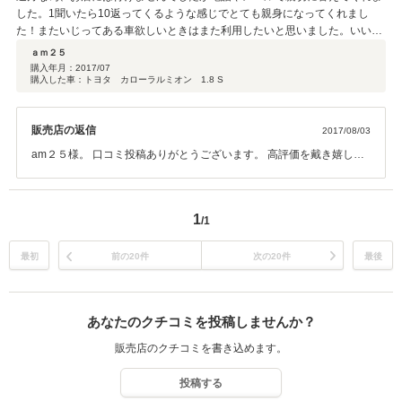
した。1聞いたら10返ってくるような感じでとても親身になってくれまし
た！またいじってある車欲しいときはまた利用したいと思いました。いい買
い物ができましたありがとうございました！
ａｍ２５
購入年月：
2017/07
購入した車：トヨタ カローラルミオン 1.8 S
販売店の返信
2017/08/03
am２５様。 口コミ投稿ありがとうございます。 高評価を戴き嬉しく
思います。 am２５様の楽しいカーライフのお手伝いが出来ますよう
に、何かお車でお困りの事があれば、 遠慮なくお問合せをお待ちして
います。 遠方になりますが、愛知県へお越しの事があればぜひ！当店
1
/1
へお寄り下さい。 この度はありがとうございました。
最初
前の20件
次の20件
最後
あなたのクチコミを投稿しませんか？
販売店のクチコミを書き込めます。
投稿する