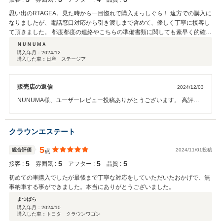
思い出のRTAGEA。見た時から一目惚れで購入まっしぐら！ 遠方での購入に
なりましたが、電話窓口対応から引き渡しまで含めて、優しく丁寧に接客し
て頂きました。 都度都度の連絡やこちらの準備書類に関しても素早く的確に
支持を頂き、不安なく購入まで進む事ができました。 役560kmの道のりを運
ＮＵＮＵＭＡ
んで頂き、一緒にラーメンを食べた事、飛行場まで送らせて頂いた事が全て
購入年月：
2024/12
購入した車：日産 ステージア
セットで良い思い出になりました★ 大事に乗らせて頂きます。もう一度
STAGEAと共に歳を重ねていけたらと思います。 また機会がありましたら是
非宜しくお願いします★ その時はまたラーメンを食べましょう。 お身体に
販売店の返信
2024/12/03
気を付けてこれからの日々のお仕事頑張って下さい！ ありがとうございまし
た。
NUNUMA様、ユーザーレビュー投稿ありがとうございます。 高評価
を戴き重ねてお礼申し上げます。 また、飛行場まで送って頂きお昼ご
はんも一緒に食べて嬉しく思います。 当店ステージアがNUNUMA様
のカーライフの楽しみをお手伝い出来て嬉しく思います。 NUNUMA
クラウンエステート
様の楽しみが末永く続く事を願っています。 この度のお買上げ誠にあ
りがとうございました。
5
総合評価
2024/11/01投稿
点
5
5
5
5
接客 :
雰囲気 :
アフター :
品質 :
初めての車購入でしたが最後まで丁寧な対応をしていただいたおかげで、無
事納車する事ができました。本当にありがとうございました。
まつばら
購入年月：
2024/10
購入した車：トヨタ クラウンワゴン