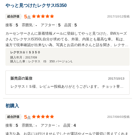
ばお気軽にお問合せをお願いします。 この度は誠にありがとうござい
やっと見つけたレクサスIS350
ます。
5
総合評価
2017/10/12投稿
点
5
‐
5
5
接客 :
雰囲気 :
アフター :
品質 :
カーセンサーさんに新着情報メールに登録してやっと見つけた、BWカーズ
さんでレクサスIS350L自分が求めてる、外装、内装とも最高な車。 私は、
遠方で現車確認が出来ない為、写真とお店の鈴木さんと話を聞き、レクサス
IS３５０Lを即決めました。鈴木さんに色々と相談をして無理いい、鳥取駅
レクサス☆ＩＳ３５０
迄の陸送をして頂きました。 有り難う御座いました。 BMカーズさんは、嘘
購入年月：
2017/09
購入した車：レクサス IS 350 バージョンL
の記載は、有りません。迅速、丁寧で本当に信用できるお店です。 又、車を
購入する時は、BMカーズさんで車を買いたいです。その時には、又、鈴木
さん宜しくお願いします。
販売店の返信
2017/10/13
レクサスＩＳ様、レビュー投稿ありがとうございます。 チョット誉め
過ぎではないかと思うくらいです。 高評価を戴き重ねてお礼申し上げ
ます。 ＩＳ様の高評価に恥じぬように精進して行きます。 ＩＳ様の楽
しいカーライフのお手伝いができ嬉しく思います。 お車の事で何かあ
初購入
れば遠慮なくお問合せをお待ちしています。 また、愛知にお寄りの節
にはお立ち寄りください。 この度はありがとうございます。
5
総合評価
2017/08/03投稿
点
5
‐
‐
4
接客 :
雰囲気 :
アフター :
品質 :
遠方な為、お店には行けませんでしたが電話やメールで親切に答えてくれま