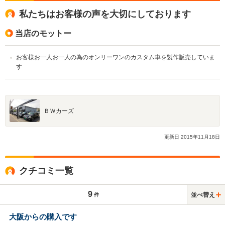
私たちはお客様の声を大切にしております
当店のモットー
お客様お一人お一人の為のオンリーワンのカスタム車を製作販売していま
す
ＢＷカーズ
更新日
2015
年
11
月
18
日
クチコミ一覧
9
並べ替え
件
大阪からの購入です