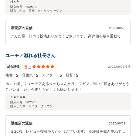
けんた
購入年月：
2025/09
購入した車：日産 セドリックセダン
販売店の返信
2025/09/20
けんた様、口コミ投稿ありがとうございます。 高評価を戴き重ねてお
礼申し上げます。 お車の事で何かあれば遠慮なくお問合せをお願いし
ます。 この度のお買上げありがとうございました。
ユーモア溢れる社長さん
5
総合評価
2025/06/02投稿
点
5
5
5
5
接客 :
雰囲気 :
アフター :
品質 :
ホント楽しくユーモアあるタケちゃん社長、ワガママ聞いて頂きありがとう
ございました。今後とも宜しくお願いします！
ｔｅｔｓｕ
購入年月：
2025/05
購入した車：トヨタ クラウン
販売店の返信
2025/06/03
tetsu様、レビュー投稿ありがとうございます。 高評価を戴き重ねてお