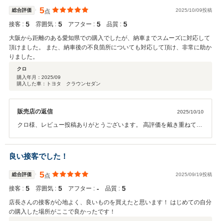
5
総合評価
2025/10/09投稿
点
5
5
5
5
接客 :
雰囲気 :
アフター :
品質 :
大阪から距離のある愛知県での購入でしたが、納車までスムーズに対応して
頂けました。 また、納車後の不良箇所についても対応して頂け、非常に助か
りました。
クロ
購入年月：
2025/09
購入した車：トヨタ クラウンセダン
販売店の返信
2025/10/10
クロ様、レビュー投稿ありがとうございます。 高評価を戴き重ねてお
礼申し上げます。 ３０年ほど経過して旧車の仲間入りのクラウンです
が、 記録簿もたっぷり有りまだまだ手を入れて行けば末永くお乗り頂
けると思います。 お車の事でご相談などあれば遠慮なくお問合せをお
良い接客でした！
願いします。 この度のお買上げ誠にありがとうございます。
5
総合評価
2025/09/19投稿
点
5
5
‐
5
接客 :
雰囲気 :
アフター :
品質 :
店長さんの接客が心地よく、良いものを買えたと思います！ はじめての自分
の購入した場所がここで良かったです！