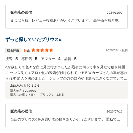
販売店の返信
2024/11/02
まつばら様、レビュー投稿ありがとうございます。 高評価を戴き重ね
てお礼申し上げます。 納車当日も近くある駅まで送って頂き感謝して
います。 まつばら様の楽しいカーライフのお手伝いが少し出来て嬉し
く思います。 埼玉県と遠方ですが、愛知にお越しの節には遊びに寄っ
ずっと探していたプリウスα
て下さい。 この度のお買上げ誠にありがとうございました。
5
総合評価
2020/07/14投稿
点
5
5
4
5
接客 :
雰囲気 :
アフター :
品質 :
αが欲しくて色々な所に見に行きましたが最初に伺って車を見せて頂き綺麗
に センス良くエアロや他の装備が付けられているＢＷカーズさんの車が忘れ
られず 購入を決めました、ショップの方の対応や印象も気さくな方でとても
良く 永く乗り続けられる車を購入する事が出来ました。 ありがとうござい
あゆみみパパ０５２６
ました 購入したばかりなのでアフターケアは今後に期待を込めて
購入年月：
2020/07
購入した車：トヨタ プリウスα 1.8 S
販売店の返信
2020/07/16
当店のプリウスαをお買い求め頂きありがとうございます。 重ねてク
チコミにも高評価を頂き感謝します。 あゆみんパパ0526様の楽しい
カーライフのお手伝いが出来て嬉しく思います。 お車の事で何かあれ