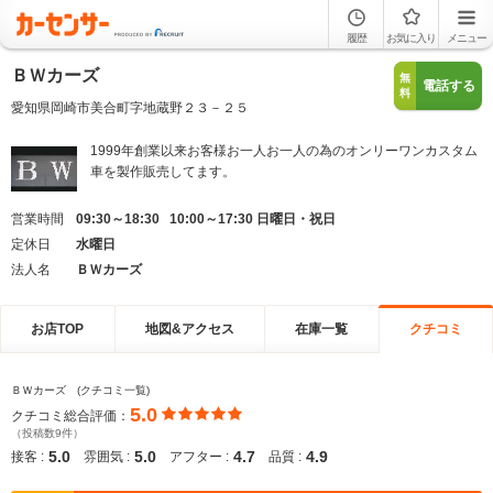
履歴
お気に入り
メニュー
ＢＷカーズ
無
電話する
料
愛知県岡崎市美合町字地蔵野２３－２５
1999年創業以来お客様お一人お一人の為のオンリーワンカスタム
車を製作販売してます。
営業時間
09:30～18:30 10:00～17:30 日曜日・祝日
定休日
水曜日
法人名
ＢＷカーズ
お店TOP
地図&アクセス
在庫一覧
クチコミ
ＢＷカーズ (クチコミ一覧)
5.0
クチコミ総合評価：
（投稿数9件）
5.0
5.0
4.7
4.9
接客 :
雰囲気 :
アフター :
品質 :