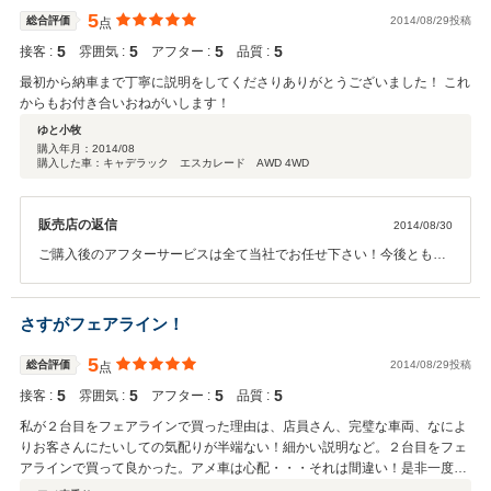
5
総合評価
2014/08/29投稿
点
5
5
5
5
接客 :
雰囲気 :
アフター :
品質 :
最初から納車まで丁寧に説明をしてくださりありがとうございました！ これ
からもお付き合いおねがいします！
ゆと小牧
購入年月：
2014/08
購入した車：キャデラック エスカレード AWD 4WD
販売店の返信
2014/08/30
ご購入後のアフターサービスは全て当社でお任せ下さい！今後とも宜
しくお願い致します。
さすがフェアライン！
5
総合評価
2014/08/29投稿
点
5
5
5
5
接客 :
雰囲気 :
アフター :
品質 :
私が２台目をフェアラインで買った理由は、店員さん、完璧な車両、なによ
りお客さんにたいしての気配りが半端ない！細かい説明など。２台目をフェ
アラインで買って良かった。アメ車は心配・・・それは間違い！是非一度フ
ェアラインへ。