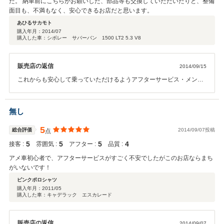
た。 納車前にこちらがお願いした、部品等も交換していただいたりと、整備
面目も、不満もなく、安心できるお店だと思います。
あひるサカモト
購入年月：
2014/07
購入した車：シボレー サバーバン 1500 LT2 5.3 V8
販売店の返信
2014/09/15
これからも安心して乗っていただけるようアフターサービス・メンテ
ナンスもしっかり対応させていただきますので、今後とも宜しくお願
い致します。
無し
5
総合評価
2014/09/07投稿
点
5
5
5
4
接客 :
雰囲気 :
アフター :
品質 :
アメ車初心者で、アフターサービスがすごく不安でしたがこのお店ならまち
がいないです！
ピンクポロシャツ
購入年月：
2011/05
購入した車：キャデラック エスカレード
販売店の返信
2014/09/07