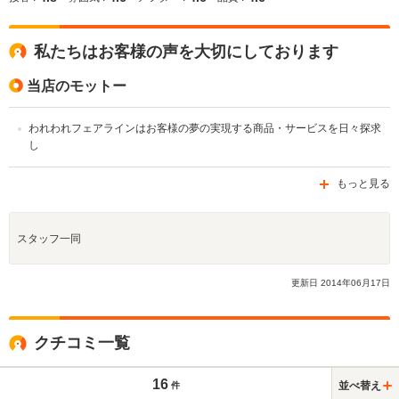
私たちはお客様の声を大切にしております
当店のモットー
われわれフェアラインはお客様の夢の実現する商品・サービスを日々探求
し
もっと見る
スタッフ一同
更新日
2014
年
06
月
17
日
クチコミ一覧
16
並べ替え
件