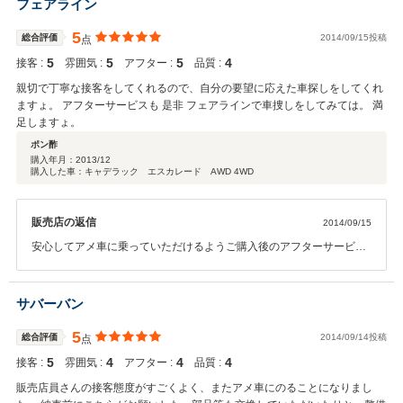
フェアライン
5
総合評価
2014/09/15投稿
点
5
5
5
4
接客 :
雰囲気 :
アフター :
品質 :
親切で丁寧な接客をしてくれるので、自分の要望に応えた車探しをしてくれ
ますょ。 アフターサービスも 是非 フェアラインで車捜しをしてみては。 満
足しますょ。
ポン酢
購入年月：
2013/12
購入した車：キャデラック エスカレード AWD 4WD
販売店の返信
2014/09/15
安心してアメ車に乗っていただけるようご購入後のアフターサービ
ス・メンテナンスにも力を入れております！
サバーバン
5
総合評価
2014/09/14投稿
点
5
4
4
4
接客 :
雰囲気 :
アフター :
品質 :
販売店員さんの接客態度がすごくよく、またアメ車にのることになりまし