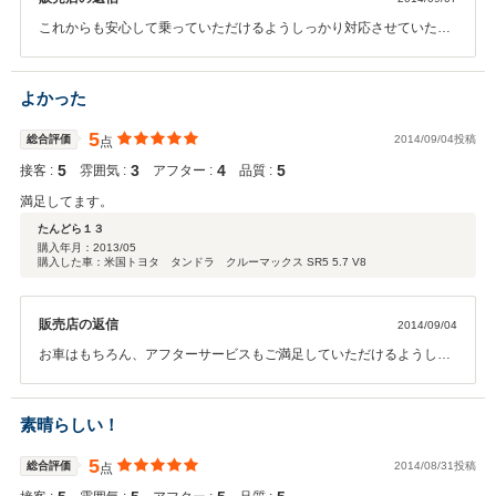
これからも安心して乗っていただけるようしっかり対応させていただ
きますので、今後とも宜しくお願い致します。
よかった
5
総合評価
2014/09/04投稿
点
5
3
4
5
接客 :
雰囲気 :
アフター :
品質 :
満足してます。
たんどら１３
購入年月：
2013/05
購入した車：米国トヨタ タンドラ クルーマックス SR5 5.7 V8
販売店の返信
2014/09/04
お車はもちろん、アフターサービスもご満足していただけるようしっ
かりと対応させていただきますので、今後とも宜しくお願い致しま
す。
素晴らしい！
5
総合評価
2014/08/31投稿
点