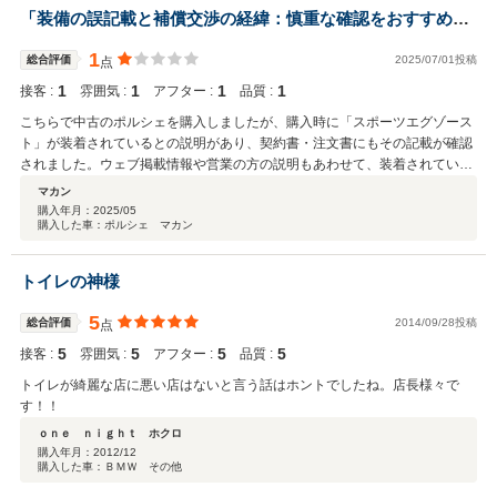
「装備の誤記載と補償交渉の経緯：慎重な確認をおすすめし
ます」
1
総合評価
2025/07/01投稿
点
1
1
1
1
接客 :
雰囲気 :
アフター :
品質 :
こちらで中古のポルシェを購入しましたが、購入時に「スポーツエグゾース
ト」が装着されているとの説明があり、契約書・注文書にもその記載が確認
されました。ウェブ掲載情報や営業の方の説明もあわせて、装着されている
ものと信じて契約を進めました。 ところが、納車後に実車を確認したとこ
マカン
ろ、実際にはその装備は付いていませんでした。 販売店側もこの点は「社内
購入年月：
2025/05
購入した車：ポルシェ マカン
での誤認による記載ミスだった」と認め、謝罪をいただいています。 その
後、補償として21万6千円の提示がありましたが、正規ディーラー（ポルシ
ェセンター）に確認したところ、同等の装備を後付けするための見積額は67
トイレの神様
万円超。 補償額の再検討をお願いしたところ、最終的に補償額を33万円ま
で引き上げるご提案をいただきました（※執筆時点での最新のやり取りで
5
総合評価
2014/09/28投稿
点
す）。 やり取り自体は継続中であり、今後さらに円満な解決に向かう可能性
5
5
5
5
もありますが、今回の経験から、契約時の装備内容と実車の相違が発生しう
接客 :
雰囲気 :
アフター :
品質 :
ること、および購入後の対応に時間を要する場合があることを踏まえ、契約
トイレが綺麗な店に悪い店はないと言う話はホントでしたね。店長様々で
前の細かな確認をおすすめしたいと感じました。 販売価格や手続きのスムー
す！！
ズさなど、一定の満足点もありましたが、私と同様に装備や仕様を重視され
ｏｎｅ ｎｉｇｈｔ ホクロ
る方は、契約書や実車の内容をよく照らし合わせてから契約されることを強
購入年月：
2012/12
く推奨いたします。 本件はあくまで私の一個人の体験に基づいた投稿であ
購入した車：ＢＭＷ その他
り、同じような事態を未然に防ぐための情報共有として記載しております。