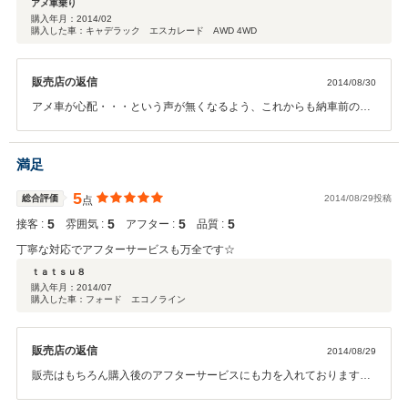
アメ車乗り
購入年月：
2014/02
購入した車：キャデラック エスカレード AWD 4WD
販売店の返信
2014/08/30
アメ車が心配・・・という声が無くなるよう、これからも納車前の整
備や納車後のアフターサービスに万全の態勢で取り組んでまいりま
す！今後とも宜しくお願い致します。
満足
5
総合評価
2014/08/29投稿
点
5
5
5
5
接客 :
雰囲気 :
アフター :
品質 :
丁寧な対応でアフターサービスも万全です☆
ｔａｔｓｕ８
購入年月：
2014/07
購入した車：フォード エコノライン
販売店の返信
2014/08/29
販売はもちろん購入後のアフターサービスにも力を入れておりますの
で、今後とも宜しくお願い致します。