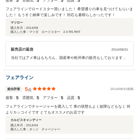
5
5
5
5
接客 :
雰囲気 :
アフター :
品質 :
フェアラインでロードスター買いました！ 希望通りの車を見つけてもらいま
した！ もうすぐ納車で楽しみです！ 対応も素晴らしかったです！
マツロー
購入年月：
2014/08
購入した車：マツダ ロードスター 2.0 RS RHT
販売店の返信
2014/08/31
当社ではアメ車はもちろん、国産車や欧州車の販売もしております！
納車を楽しみにお待ち下さい！
フェアライン
5
総合評価
2014/08/31投稿
点
5
5
5
5
接客 :
雰囲気 :
アフター :
品質 :
フェアラインでチャージャーを購入して 車の状態もよく故障などもなく 何
よりカッコイイです とてもオススメのお店です
カルピスキャンディー
購入年月：
2014/04
購入した車：ダッジ チャージャー