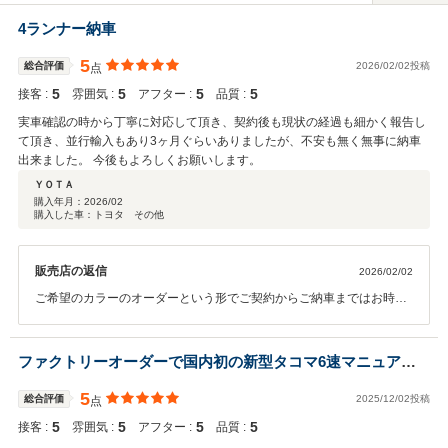
4ランナー納車
5
総合評価
2026/02/02投稿
点
5
5
5
5
接客 :
雰囲気 :
アフター :
品質 :
実車確認の時から丁寧に対応して頂き、契約後も現状の経過も細かく報告し
て頂き、並行輸入もあり3ヶ月ぐらいありましたが、不安も無く無事に納車
出来ました。 今後もよろしくお願いします。
ＹＯＴＡ
購入年月：
2026/02
購入した車：トヨタ その他
販売店の返信
2026/02/02
ご希望のカラーのオーダーという形でご契約からご納車まではお時間
をいただきましたが無事に納車でき、車輌も気に入っていただけたよ
うで本当に良かったです！ありがとうございました！遠方ではありま
すが今後ともよろしくお願いいたします。
ファクトリーオーダーで国内初の新型タコマ6速マニュア納
車！
5
総合評価
2025/12/02投稿
点
5
5
5
5
接客 :
雰囲気 :
アフター :
品質 :