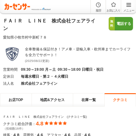
履歴
お気に入り
メニュー
ＦＡＩＲ ＬＩＮＥ 株式会社フェアライ
無
電話する
料
ン
愛知県小牧市村中新町７８
全車整備＆保証付き！アメ車・逆輸入車・欧州車までカーライフ
を全力でサポート！
(2025/08/22更新)
営業時間
09:30～19:00 月～土 09:30～18:00 日曜日・祝日
定休日
毎週水曜日・第２・４火曜日
法人名
株式会社フェアライン
お店TOP
地図&アクセス
在庫一覧
クチコミ
ＦＡＩＲ ＬＩＮＥ 株式会社フェアライン (クチコミ一覧)
4.8
クチコミ総合評価：
（投稿数16件）
4.8
4.6
4.6
4.6
接客 :
雰囲気 :
アフター :
品質 :