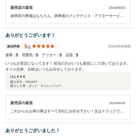
販売店の返信
2014/08/31
納車前の整備はもちろん、納車後のメンテナンス・アフターサービス
にも力を入れておりますので、お車の事は全て当社にお任せ下さい！
ありがとうございます！
5
総合評価
2014/08/30投稿
点
5
5
5
5
接客 :
雰囲気 :
アフター :
品質 :
いつもお世話になってます！ 担当の方がいつも親切にして頂いております。
オイル交換、点検はいつもお任せしております。
けん８８８
購入年月：
2014/07
購入した車：ダッジ チャレンジャー
販売店の返信
2014/08/30
これからもお車の事はすべて当社にお任せ下さい！次はトラックです
ね（笑）
ありがとうございました！