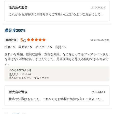
販売店の返信
2014/09/29
これからもお客様に気持ち良くご来店いただけるようなお店にしてい
きます！今後とも宜しくお願い致します。
満足度200%
5
総合評価
2014/09/28投稿
点
5
5
5
5
接客 :
雰囲気 :
アフター :
品質 :
きれいな店舗、親切な接客、豊富な知識。なにをとってもフェアラインさん
を選ばない理由がありませんでした。是非次回もと思える信頼できるお店で
す。
いろえんぴつよしき
購入年月：
2012/03
購入した車：ダッジ ラムトラック
販売店の返信
2014/09/29
接客や知識はもちろん、これからもお客様に気持ち良くご来店いただ
けるようなお店作りをまいりますので、今後とも宜しくお願い致しま
す。