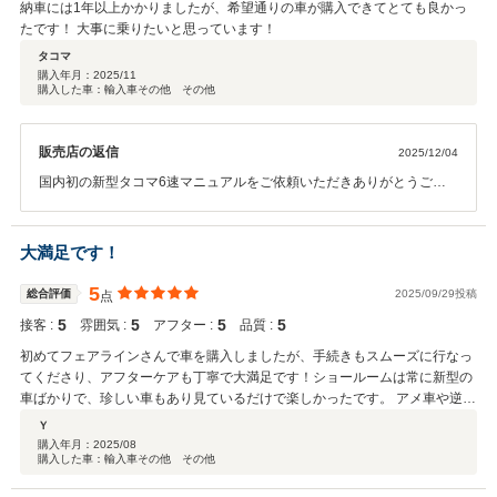
納車には1年以上かかりましたが、希望通りの車が購入できてとても良かっ
たです！ 大事に乗りたいと思っています！
タコマ
購入年月：
2025/11
購入した車：輸入車その他 その他
販売店の返信
2025/12/04
国内初の新型タコマ6速マニュアルをご依頼いただきありがとうござ
いました。 ファクトリーオーダーいただきの納車までに約1年半かか
ってしまいましたが、無事ご納車できて良かったです！ 今後とも宜し
くお願い致します。
大満足です！
5
総合評価
2025/09/29投稿
点
5
5
5
5
接客 :
雰囲気 :
アフター :
品質 :
初めてフェアラインさんで車を購入しましたが、手続きもスムーズに行なっ
てくださり、アフターケアも丁寧で大満足です！ショールームは常に新型の
車ばかりで、珍しい車もあり見ているだけで楽しかったです。 アメ車や逆輸
入車の購入を考えている方にはぜひおすすめしたいの車屋さんです！
Ｙ
購入年月：
2025/08
購入した車：輸入車その他 その他