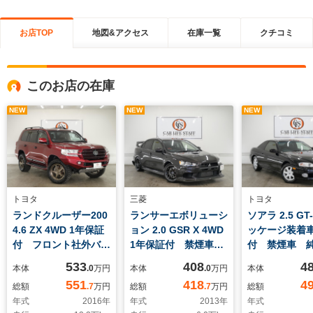
お店TOP
地図&アクセス
在庫一覧
クチコミ
このお店の在庫
NEW
NEW
NEW
トヨタ
三菱
トヨタ
ランドクルーザー200
ランサーエボリューシ
ソアラ 2.5 GT
4.6 ZX 4WD 1年保証
ョン 2.0 GSR X 4WD
ッケージ装着車
付 フロント社外バン
1年保証付 禁煙車
付 禁煙車 
パー BCフォージド
SSTクラッチオーバー
タルスピード
533
408
4
本体
.0
万円
本体
.0
万円
本体
20インチアルミホイ
ホール済 コルトスピ
ー クルーズ
551
418
4
総額
.7
万円
総額
.7
万円
総額
ール BFグッドリッ
ードカスタムパーツ:
ール 純正16
年式
2016
年
年式
2013
年
年式
チタイヤ ガナドール
マフラー・車高調・イ
アルミホイー