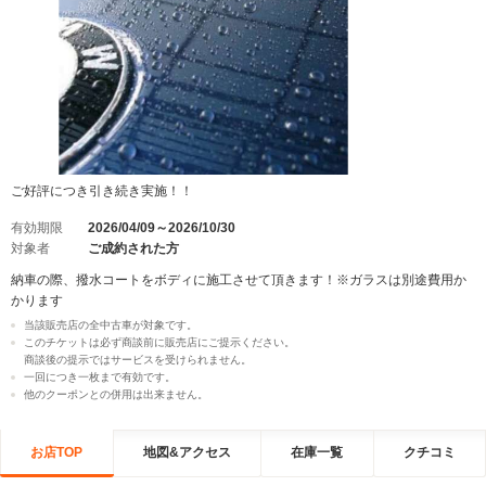
ご好評につき引き続き実施！！
有効期限
2026/04/09～2026/10/30
対象者
ご成約された方
納車の際、撥水コートをボディに施工させて頂きます！※ガラスは別途費用か
かります
当該販売店の全中古車が対象です。
このチケットは必ず商談前に販売店にご提示ください。
商談後の提示ではサービスを受けられません。
一回につき一枚まで有効です。
他のクーポンとの併用は出来ません。
お店TOP
地図&アクセス
在庫一覧
クチコミ