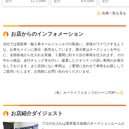
走行
12.2
万km
走行
6.0
万km
走行
マフラー Rスペック
ンテークー・ECUチ
ナビ CD 
アクティブサスコント
ューン・GTシフタ
ウッドパネル
在庫一覧を見る
ローラー サンルー
ー HKSキャタライ
ーマット リア
フ ETC
ザー ENKEI18イン
モークフィル
チアルミホイール
LEDヘッドラ
お店からのインフォメーション
当社では国産車・輸入車オールジャンルでの取扱い。皆様がワクワクするよう
な、お車をメインに展示・販売をしています。展示車はオークションを中心
に、全国各地から仕入れを実施、１週間に約９０台の車両を仕入れます。その
中から検品、走行チェック等を行い、厳選したクオリティの高い車両のみ展示
をしております。また店頭にない車両は、ご要望に合わせて車両をお探しして
ご提供いたします。お気軽にお問い合わせくださいませ。
（有）カーライフスタッフのページTOPへ
お店紹介ダイジェスト
プロの仕入れは業界最大規模のオークションルームか