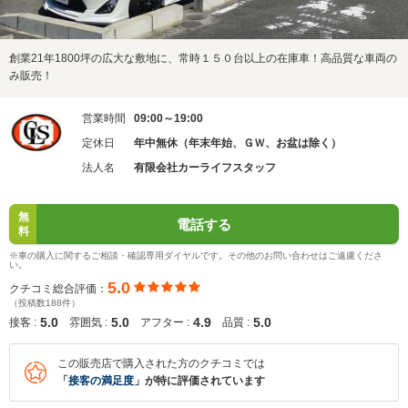
創業21年1800坪の広大な敷地に、常時１５０台以上の在庫車！高品質な車両の
み販売！
営業時間
09:00～19:00
定休日
年中無休（年末年始、ＧＷ、お盆は除く）
法人名
有限会社カーライフスタッフ
無
電話する
料
※車の購入に関するご相談・確認専用ダイヤルです。その他のお問い合わせはご遠慮くださ
い。
5.0
クチコミ総合評価：
（投稿数188件）
5.0
5.0
4.9
5.0
接客 :
雰囲気 :
アフター :
品質 :
この販売店で購入された方のクチコミでは
「
接客の満足度
」が特に評価されています