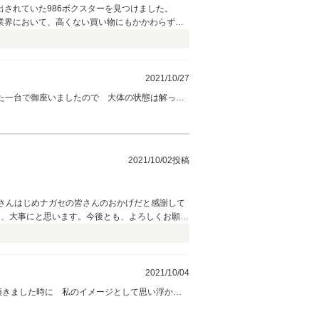
出されていた986ボクスターを見つけました。
業界において、高くない買い物にもかかわらず、3
在絶好調です。 もっぱらセカンドカー、週末の
も益々発展されることと確信しております。 有
2021/10/27
いた一台で御座いましたので 大体の状態は解って
おりますので ニューモデルを乗り継いでいらっし
いました。しかし私にとりましても 前オーナー様
りましょう の精神で対応させて頂けば 愛車とし
向上に努めさせて頂きたいと思います。 今後も
2021/10/02投稿
ざいました。m(__)m
さんはじめナガセの皆さんのおかげだと感謝して
永く、大事にと思います。今後とも、よろしくお願い
2021/10/04
頂きました時に 私のイメージとして思い浮かび
備もさせて頂いておりまして 必ずや気に入って頂