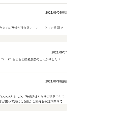
り合いまして 私自身仕上げていく過程を 楽し
ービススタッフ一同 尽くしてまいりたいと思って
に仕上げせて頂き 次のオーナー様に 引き継がせ
2021/09/04投稿
りがとうございました。
今までの整備が行き届いていて、とても快調で
2021/09/07
せて頂きました。今後とも 定期的なメンテナンス
の度は 本当に有り難う御座いました。
2021/06/18投稿
ていただきました。整備記録どうりの状態でとて
すが乗って気になる細かな部分も保証期間内で丁