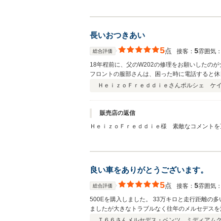
ハイブリッド車をお納めさせて頂けた事は とても嬉
いように（笑）メカニックもフロントマンも精進し
しくお願い致します。m(__)m
長いおつきあい
5
点
5
接客：
雰囲気
総合評価
18年程前に、父のW202の修理をお願いしたの
フロントの服部さんは、困った時に電話すると休
す。 この間、車の購入は他店で整備のみをお願い
ＨｅｉｚｏＦｒｅｄｄｉｅさん
ポルシェ ケイマ
ご臨終。 そこへ、ケイマンが入庫。 初めは、w
乗していいですよ！」 家族を連れて試乗に行き
晴れて購入となりました。やはり、専用設計の本
販売店の返信
す。5歳の息子も「ポルシェがいい！」と気に入
ＨｅｉｚｏＦｒｅｄｄｉｅ様 素敵なコメントを頂き
ありがとう。これからも宜しくお願い致します。
またとても親しくさせて頂いていますお客様から
に入って頂けたのは 本当に嬉しく思います。 ク
クルマ屋さん冥利に尽きます。(^^) これからも 
良い車をありがとうございます。
5
点
5
接客：
雰囲気
総合評価
500Eを購入しました。 33万キロと走行距離の多い車両でしたが、過去16年ナガセ自動車さんにて整備、管理されていた車両との事で購入しました。 購入して半年、5千キロ走行し
ましたが大きなトラブルなく往年のメルセデスを
Ｔ６６さん
メルセデス・ベンツ ミディアムクラ