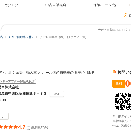
カタログ
中古車販売店
保険/ローン/他
ナガセ自動車（株）(クチ
店
ナガセ自動車（株）
ナガセ自動車（株） (クチコミ一覧)
お問い
・ポルシェ等 輸入車 と オール国産自動車の 販売 と 修理
0
ンサーアフター保証取扱店
無料
動車株式会社
古屋市中川区昭和橋通６－３３
MAP
9:30
ージ
※一部ダイヤ
※車の購入に
せはご遠慮く
4.7
点
(投稿数15件)