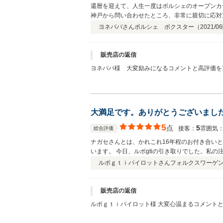
還暦を迎えて、人生一度はポルシェのオープンカ
神戸から問い合わせたところ、非常に親切に応対
か月の保証期間内に種々の細かな発見に（年代物
ヨネパパさん
ポルシェ ボクスター（
2021/06
ゴルフ行き帰りのドライブを満喫しております。
難う御座いました。
販売店の返信
ヨネパパ様 大変励みになるコメントと高評価を頂
いるつもりでいまして 走る止まる等に関しまし
ゃる ヨネパパ様にとりまして 全てに満足のい
と一緒に育てて参りましたような かわいいポルシ
て満足の一台となって頂けると考えております。
大満足です。ありがとうございまし
時々 私の大好きな神戸の街にお邪魔させて頂きま
5
点
5
接客：
雰囲気
総合評価
ナガセさんとは、かれこれ16年程のお付き合い
います。 今日、ルポgtiの引き取りでした。私
します。
ルポｇｔｉパイロットさん
フォルクスワーゲン 
販売店の返信
ルポｇｔｉパイロット様 大変心温まるコメント
ましたお車 それが今回お納めさせて頂きました 