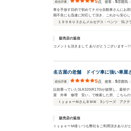
5
点
5
接客：
雰囲気
総合評価
車を手放す目的で初めてナガセ自動車さんにお邪
期不良にも迅速に対応して頂き、これから安心し
１９９８Ｕ３さん
メルセデス・ベンツ SLクラス
販売店の返信
コメントも頂きまして ありがとうございます～! !
ナガセのパターンとは 違う感じではありましたが
て 末永いお付き合いとなる事と思いますが、気が
ます。これからも何卒よろしくお願い致します ! !
名古屋の老舗 ドイツ車に強い車屋
5
点
5
接客：
雰囲気
総合評価
以前乗っていたSLK320(R170)が故障し、
屋 外車 修理 安い」で検索した所、こちらの
来てくださり20万ちょっと（部品＋工賃込）で
ｔｙｐｅーＭさん
ＢＭＷ 3シリーズ アクティ
リッド3に乗り換える際もこちらのお店でお世話
今後も末長くお付き合いさせて頂きたければと思
殿様扱いされる手厚いサービスをお求めであれば
販売店の返信
こでなるべく安く！というニーズに精一杯応えて
ｔｙｐｅーＭ様 いつも弊社をご利用頂きありが