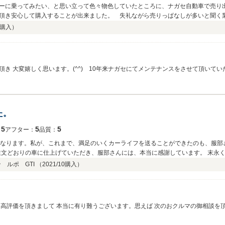
ーに乗ってみたい、と思い立って色々物色していたところに、ナガセ自動車で売り
頂き安心して購入することが出来ました。 失礼ながら売りっぱなしが多いと聞く
ですから仕方がないことまで）丁寧に相談対応していただきました。 お陰様で現
購入）
 遠路新顔の買い手をも喜ばせるサービス精神に触れて、ナガセ自動車さんが今後
き 大変嬉しく思います。(^^) 10年来ナガセにてメンテナンスをさせて頂いて
てはまだまだ大丈夫のおクルマと自信をもっておりました。しかし何分年数がたって
く一台となって頂けるかどうか、。この辺りは 私服部にとりましても 課題では御座
ェボクスター で御座いまして 必ずや誠意をもって またこれからも一緒に育てて参
メンテナンスを通じまして 我々スタッフにとりましてもスキルとモチベーションの
た。
すので お気付きの点は 何なりとお申し付けくださいませ。 この度は誠にありがとうご
5
5
5
：
アフター：
品質：
となります。私が、これまで、満足のいくカーライフを送ることができたのも、服部
の注文どおりの車に仕上げていただき、服部さんには、本当に感謝しています。 末
ルポ GTI （
2021/10
購入）
と高評価を頂きまして 本当に有り難うございます。思えば 次のおクルマの御相談を
VWルポGTI で御座います。過去にも同型車を何台かお納めさせて頂いていたり 整