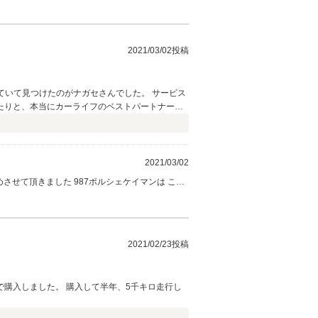
れたと思います。私達も 正規デイラーさんに負けな
ご利用頂けると嬉しいです ! ! これからもよろ
2021/03/02投稿
ていて見つけたのがナガセさんでした。 サービス
たりと、本当にカーライフのベストパートナーで
いました。 そんな矢先、他店で購入したMINIが
と迷っていました。 服部さんから、「ケイマン試
方があせってしまいました(笑)。 そのおかげで
爽快なエンジン音と加速フィールを満喫できま
2021/03/02
ました。 服部さんありがとう。ナガセ自動車さん
めさせて頂きました 987ポルシェケイマンは これ
すすめさせて頂きました。奥様や息子さんにも気
生活の モチベーションアップのお役に立てたなら
^) m(__)m ありがとうございました ! !
2021/02/23投稿