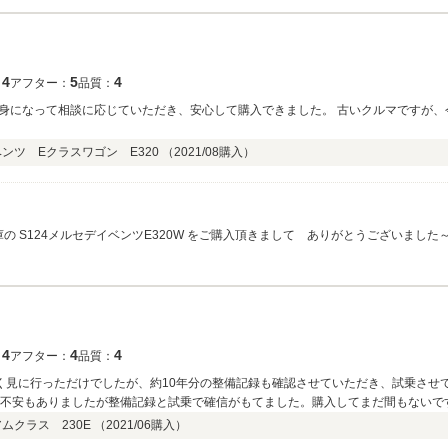
までは御座いますが ドンピシャにお似合いのスポーツシートやアルミホイールにも巡
。今後は 末永く愛車として頂けますように メンテナンスやトラブル時の対応に サ
 メルセデスベンツ560SEC こちらは必ずや どこに出しても恥ずかしくないよう
末永く ナガセ自動車をご利用 またお育て頂けますよう 宜しくお願い致します。あ
4
5
4
：
アフター：
品質：
身になって相談に応じていただき、安心して購入できました。 古いクルマですが、
ンツ Eクラスワゴン E320 （
2021/08
購入）
 ありがとうございました～m(__)m もともと整備履歴のしっかりした ナガ
も しっかり走り込んで仕上げさせて頂いておりましたので 自信を持って お薦めさ
私服部まで お申し付け下さいませ。 末永く愛車にして頂けると嬉しく思います。こ
4
4
4
：
アフター：
品質：
なく見に行っただけでしたが、約10年分の整備記録も確認させていただき、試乗させ
で不安もありましたが整備記録と試乗で確信がもてました。購入してまだ間もないで
も安心してお付き合いできると思っています。
クラス 230E （
2021/06
購入）