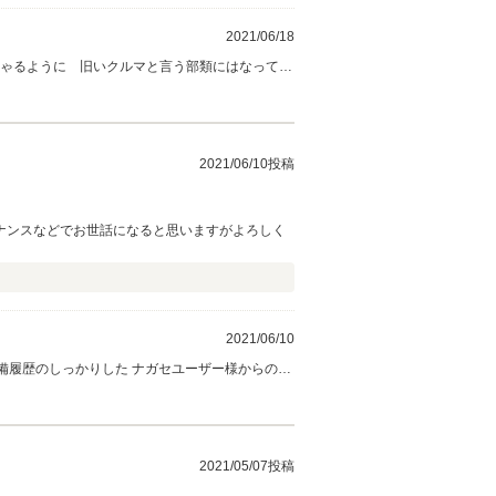
2021/06/18
しゃるように 旧いクルマと言う部類にはなってし
。正直解ってくれそうにない方にでしたら そこま
た時よりも 格段にピカピカになっている、。(^^)
んな感じです、。 これからも末永く 愛車にして頂き
2021/06/10投稿
ナンスなどでお世話になると思いますがよろしく
2021/06/10
W463ゲレンデ そしてポルシェやボルボ等のネオ
キチンと仕上げて お納めしなければ～と 頑張り
2021/05/07投稿