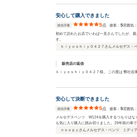
ける一台ににると思っておりました。またたまた
ませて頂きました。クルマ屋さん冥利に尽きます
おります。また下取りでお預かりさせて頂きました
安心して購入できました
て頂きます。 ご安心くださいませ。 これからも
5
点
5
接客：
雰囲気
総合評価
初めて訪れたお店でいわば一見さんでしたが、親
す。
ｋｉｙｏｓｈｉｙ０４２７さん
メルセデス・ベ
販売店の返信
ｋｉｙｏｓｈｉｙ０４２７様。 この度は 弊社在庫の S124メルセデイベンツE320W をご購入頂きまして
セユーザー様からの買取車で御座いまして 私自身
また突発的なトラブルの場合でも ご遠慮なく 
安心して決断できました
5
点
5
接客：
雰囲気
総合評価
メルセデスベンツ W124を購入するつもりは
も気に入り購入に踏み切りました。29年前の車
寧に対応していただきました。古い車なので今後
ｎｏｏｐｙさん
メルセデス・ベンツ ミディアム