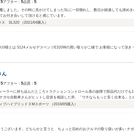
5
5
5
：
アフター：
品質：
魔しました。その時に見かけてしまったSLに一目惚れし、数日が経過しても諦めき
てお付き合いして頂けると感じています。
 SL320 （
2021/04
購入）
 U3様とは S124メルセデスベンツE320Wの買い取りがご縁で お客様になって頂き
 最初お会いさせて頂いた時から あっ!このお客様とはめちゃ気が合う !ってピン
付かれました点 お困りの事 有りましたら いつでもご遠慮なく お申し付け下さい
さん
5
5
5
：
アフター：
品質：
最初ディーラーに持ち込んだところトラクションコントロール系の故障で部品代だけでも
ナガセ自動車さんがヒットし症状を相談した所、「ウチならもっと安く出来る」と
直してくれました。 その後もトラブルなく乗れていたので、アフターサポートまで
ブハイブリッド 3 Mスポーツ （
2018/05
購入）
になることにしました。 BOSCH製品の正規代理店で何かとお値引きもしてくださ
います。 サービスマンの対応について私は気になりませんが、ヤナセやレクサスデ
その対価を払って正規ディーラーへ行かれることをオススメします（笑） 格安航空
くれるお店だと思います。
とうございます。どちらかと言うと ちょっと旧めのおクルマの取り扱いが多い ナガ