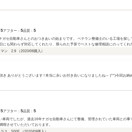
しい事です。(^^) 本当に 駆け抜ける喜び が味わえる一台 素晴らしい選択をさ
なければと 思います。今後もお気づきの点は ざっくばらんにお申し付け頂き 末永く
5
5
5
：
アフター：
品質：
がナガセ自動車さんとのおつきあいの始まりです。 ベテラン整備士のいる工場を探し
日にも関わらず対応してくれたり、限られた予算でベストな修理相談にのってくれ
してきましたが、いつかはナガセさんで買った車を面倒みてもらうのがいいと思って
ン 2.9 （
2020/08
購入）
202の維持もあるし、車趣味は我慢してケイマンの隣に座っていたタントにしようか
ました。乗ったあとの私を見て、妻が「ポルシェがいい！」と言ってくれたので、私の
物のスポーツカーは満足感が違います。見てるだけでも惚れ惚れしますが、乗れば
ってくれて、これまで10台程乗り継いできた中でしあわせ感が最も高い車に出逢え
 ありがとうございます ! 本当に永いお付き合いになりましたね～ (^^)今回お納
の買い取り車でして 調子も良くて 整備履歴もよく解っていましたので 安心してお
ルマを通じて お客様が 満足して頂き しあわせ感を感じて頂き またお仕事や日々の
お気付きの点はいつでもお気軽にお申し付け下さいませ。末永く 宜しくお願い致します。(^
5
5
5
：
アフター：
品質：
満喫させていただいております。
ス 500E （
2020/09
購入）