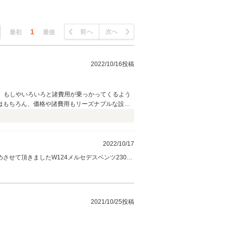
1
前へ
次へ
最初
最後
2022/10/16投稿
で、もしやいろいろと諸費用が乗っかってくるよう
はもちろん、価格や諸費用もリーズナブルな設定
バー登録でもわずか二週間で受領することができ
える可能性もあります。その時には是非、またご相
2022/10/17
させて頂きましたW124メルセデスベンツ230E
味を 充分体感いただける１台だと思っておりま
頂きます。今後とも末永く ナガセ自動車㈱をよろ
2021/10/25投稿