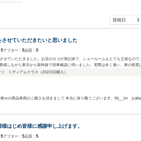
をさせていただきたいと思いました
5
5
5
：
アフター：
品質：
を購入させていただきました。お店のロゴが筆記体で、ショールームもとても立派なの
警戒しながら東京から新幹線で現車確認に伺いました。実際は全く違い、車の程度
場する服部さんの対応が素晴らしく、手続きや連絡も非常にスムーズで、東京ナン
ンツ ミディアムクラス（
2022/10
購入）
れ替えサイクルがとても短く、もしかするとこのW124も次回車検の直前に乗り換
㈱の商品車両のご購入を頂きまして 本当に有り難うございます。M(__)m お納め
せて頂いていたお車で御座いまして 往年のメルセデス W124のスタンダードな乗り
合等発生の場合には ご遠慮なく 服部までご連絡くださいませ。 最善を尽くさせて
して 本当に有り難うございます。M(__)m
部様はじめ皆様に感謝申し上げます。
5
5
5
：
アフター：
品質：