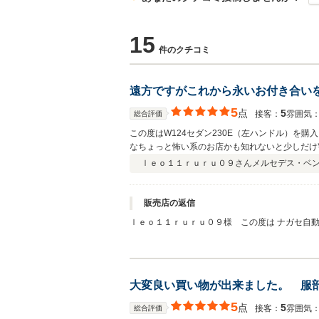
15
件のクチコミ
遠方ですがこれから永いお付き合い
5
点
5
接客：
雰囲気
総合評価
この度はW124セダン230E（左ハンドル）
なちょっと怖い系のお店かも知れないと少しだけ
でした。何より、このクチコミにも度々名前が登
ｌｅｏ１１ｒｕｒｕ０９さん
メルセデス・ベ
ました。納車時にお話ししたとおり、私は車の入
談させていただければ幸いです。
販売店の返信
ｌｅｏ１１ｒｕｒｕ０９様 この度は ナガセ自動車
は ナガセにて過去に14年間メナンテナンスをさ
す。安心してお乗り頂けると思いますし また不具
しくお願い致します。M(__)m コメント頂きま
大変良い買い物が出来ました。 服
5
点
5
接客：
雰囲気
総合評価