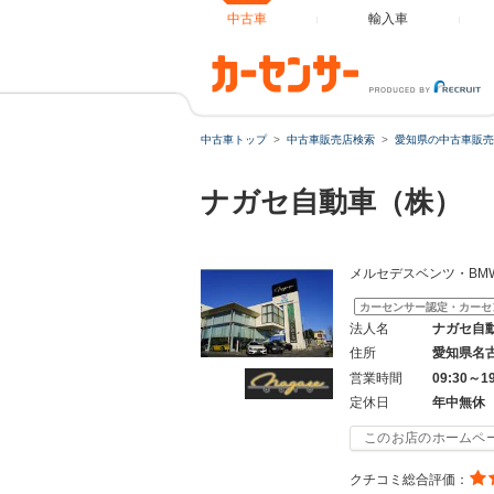
中古車
輸入車
中古車トップ
中古車販売店検索
愛知県の中古車販売
ナガセ自動車（株）
メルセデスベンツ・BMW
カーセンサー認定・カーセ
法人名
ナガセ自
住所
愛知県名
営業時間
09:30～1
定休日
年中無休
このお店のホームペ
クチコミ総合評価：