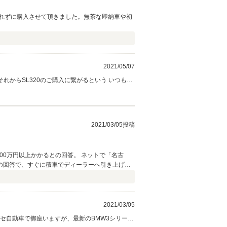
れずに購入させて頂きました。無茶な即納車や初
2021/05/07
 それからSL320のご購入に繋がるという いつもの
とくるものがありました。きっとおクルマを通じまし
ませ。最善の方法を考えまして 対応をさせて頂き
2021/03/05投稿
100万円以上かかるとの回答。 ネットで「名古
の回答で、すぐに積車でディーラーへ引き上げに
信頼できるお店だと確信し、今回アクティブハイブ
り、車のトラブルの際も大変迅速かつ丁寧な対応で
ィーラーのような駐車場へ入ると出迎えに来てお
のように安全性は保証されるがサービスはそこそ
2021/03/05
セ自動車で御座いますが、最新のBMW3シリーズ