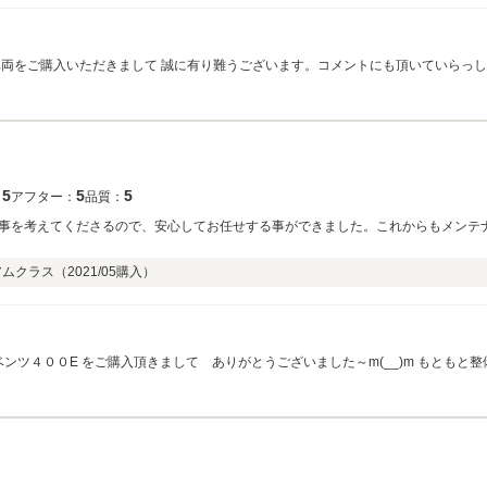
車両をご購入いただきまして 誠に有り難うございます。コメントにも頂いていらっ
ナー様だと 直観的に解りましたので 私服部も 一生懸命セールスさせて頂きました
ご納車後 追加整備の為にご来店頂きまして ビックリで御座います。お納めさせて頂い
な～ W124 230Eも喜んでいるな～ これからも大事にしてもらうんだよ～ そ
車㈱まで お申し付け下さいませ。コメント頂き ありがとうございました。m(__)m
5
5
5
：
アフター：
品質：
事を考えてくださるので、安心してお任せする事ができました。これからもメンテ
アムクラス（
2021/05
購入）
YK124様は お勤め先のオーナー様ファミリーが メルセデスのW124 500E や
ーザー様でありまして そちら様からのご紹介で御座いましたので なおさら これは
た。(^^)