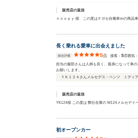
販売店の返信
ｎｏｏｐｙ 様 この度はナガセ自働車㈱の商品
まいますが、その良さも 充分ご理解頂けるオー
では私もしなかったりします、。(^-^; そして
本当にｎｏｏｐｙ様に お納めさせて頂き 良かった
たいです。 お気付きの点は なんなりとナガセ自働
長く乗れる愛車に出会えました
5
点
5
接客：
雰囲気
総合評価
担当の服部さんは人柄も良く、親身になって車の
お願いします。
ＹＫ１２４さん
メルセデス・ベンツ ミディ
販売店の返信
YK124様 この度は 弊社在庫の W124メルセデイベンツ４００E をご購入頂きまして ありがとうございました～m(__)m もともと整備履歴のしっかりした ナガセユーザー様からの買
取車で御座いますので 自信は持っていたのですが 
クラシックを多数所有されていらしゃる ナガセユ
ました～(^^) これからも 末永いお付き合いがさせて頂けますように お気付きの点は お申し付け頂き 名車W124を 残していってあげて頂きたいと思います。 今後ともよろしくお願い
致します。 コメント頂き ありがとうございまし
初オープンカー