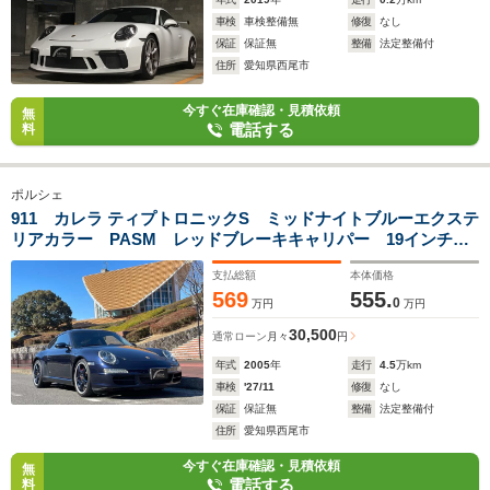
車検
車検整備無
修復
なし
保証
保証無
整備
法定整備付
住所
愛知県西尾市
今すぐ在庫確認・見積依頼
無
電話する
料
ポルシェ
911 カレラ ティプトロニックS ミッドナイトブルーエクステ
リアカラー PASM レッドブレーキキャリパー 19インチホ
イール シートヒーター 6732km時ポルシェディーラーエンジ
支払総額
本体価格
ン交換 Bluetooth バックモニター 2006年モデルディーラ
569
555.
ー車
0
万円
万円
30,500
通常ローン
月々
円
年式
2005
年
走行
4.5
万km
車検
'27/11
修復
なし
保証
保証無
整備
法定整備付
住所
愛知県西尾市
今すぐ在庫確認・見積依頼
無
電話する
料