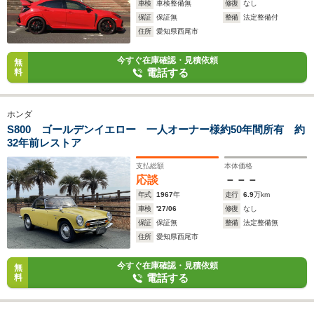
車検
車検整備無
修復
なし
保証
保証無
整備
法定整備付
住所
愛知県西尾市
今すぐ在庫確認・見積依頼
無
電話する
料
ホンダ
S800 ゴールデンイエロー 一人オーナー様約50年間所有 約
32年前レストア
支払総額
本体価格
応談
－－－
年式
1967
年
走行
6.9
万km
車検
'27/06
修復
なし
保証
保証無
整備
法定整備無
住所
愛知県西尾市
今すぐ在庫確認・見積依頼
無
電話する
料