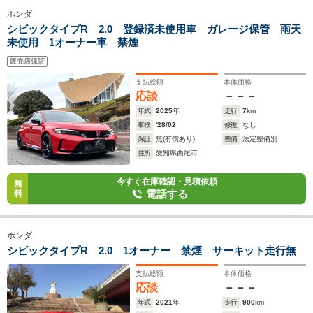
ホンダ
シビックタイプR 2.0 登録済未使用車 ガレージ保管 雨天
未使用 1オーナー車 禁煙
販売店保証
支払総額
本体価格
応談
－－－
年式
2025
年
走行
7
km
車検
'28/02
修復
なし
保証
無(有償あり)
整備
法定整備別
住所
愛知県西尾市
今すぐ在庫確認・見積依頼
無
電話する
料
ホンダ
シビックタイプR 2.0 1オーナー 禁煙 サーキット走行無
支払総額
本体価格
応談
－－－
年式
2021
年
走行
900
km