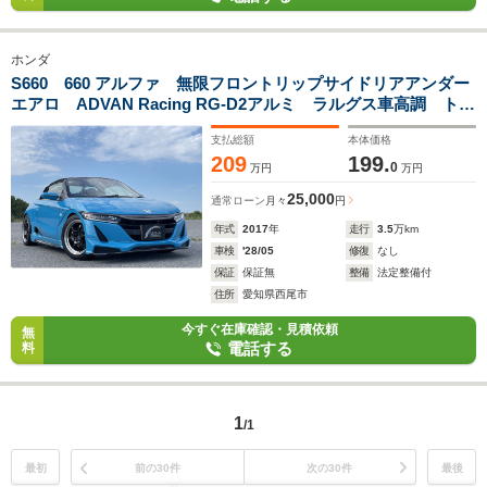
ホンダ
S660 660 アルファ 無限フロントリップサイドリアアンダー
エアロ ADVAN Racing RG-D2アルミ ラルグス車高調 トラ
ストGReddyコンフォートスポーツGTスラッシュマフラー プ
支払総額
本体価格
レミアムビーチブルーパール 禁煙 下取り車
209
199.
0
万円
万円
25,000
通常ローン
月々
円
年式
2017
年
走行
3.5
万km
車検
'28/05
修復
なし
保証
保証無
整備
法定整備付
住所
愛知県西尾市
今すぐ在庫確認・見積依頼
無
電話する
料
1
/1
最初
前の30件
次の30件
最後