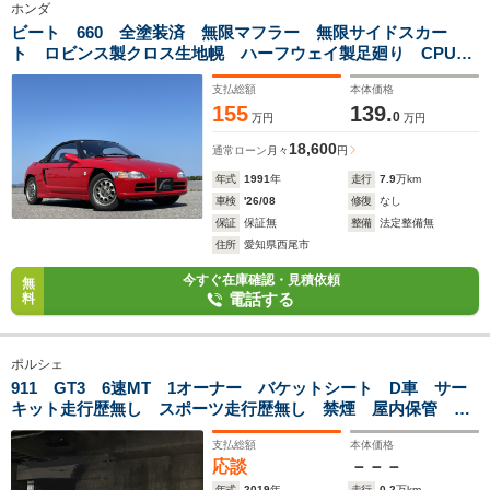
ホンダ
ビート 660 全塗装済 無限マフラー 無限サイドスカー
ト ロビンス製クロス生地幌 ハーフウェイ製足廻り CPUコ
ンデンサ交換移設 ラジエター交換 零1000パワーチャンバ
支払総額
本体価格
ー Tベルト交換 オイルクーラー 追加メーター
155
139.
0
万円
万円
18,600
通常ローン
月々
円
年式
1991
年
走行
7.9
万km
車検
'26/08
修復
なし
保証
保証無
整備
法定整備無
住所
愛知県西尾市
今すぐ在庫確認・見積依頼
無
電話する
料
ポルシェ
911 GT3 6速MT 1オーナー バケットシート D車 サー
キット走行歴無し スポーツ走行歴無し 禁煙 屋内保管 雨
天未使用 左ハンドル パネル交換歴無し 塗装補修歴無し
支払総額
本体価格
応談
－－－
年式
2019
年
走行
0.2
万km