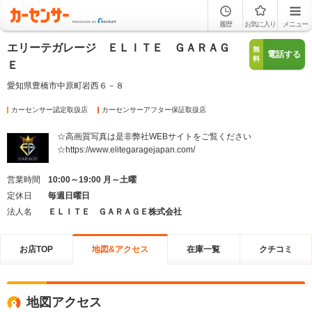
履歴
お気に入り
メニュー
エリーテガレージ ＥＬＩＴＥ ＧＡＲＡＧ
無
電話する
料
Ｅ
愛知県豊橋市中原町岩西６－８
カーセンサー認定取扱店
カーセンサーアフター保証取扱店
☆高画質写真は是非弊社WEBサイトをご覧ください
☆https://www.elitegaragejapan.com/
営業時間
10:00～19:00 月～土曜
定休日
毎週日曜日
法人名
ＥＬＩＴＥ ＧＡＲＡＧＥ株式会社
お店TOP
地図&アクセス
在庫一覧
クチコミ
地図アクセス