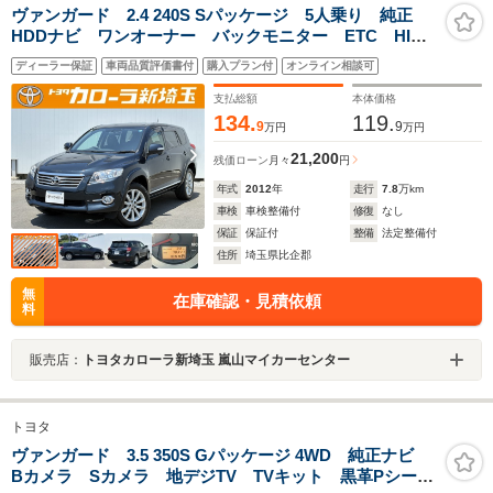
ヴァンガード 2.4 240S Sパッケージ 5人乗り 純正
HDDナビ ワンオーナー バックモニター ETC HID
ライト
ディーラー保証
車両品質評価書付
購入プラン付
オンライン相談可
支払総額
本体価格
134.
119.
9
9
万円
万円
21,200
残価ローン
月々
円
年式
2012
年
走行
7.8
万km
車検
車検整備付
修復
なし
保証
保証付
整備
法定整備付
住所
埼玉県比企郡
無
在庫確認・見積依頼
料
販売店：
トヨタカローラ新埼玉 嵐山マイカーセンター
トヨタ
ヴァンガード 3.5 350S Gパッケージ 4WD 純正ナビ
Bカメラ Sカメラ 地デジTV TVキット 黒革Pシー