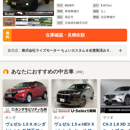
年式
2010
年
走行
3.0
万km
車検
車検整備付
修復
なし
保証
保証付
整備
法定整備付
住所
北海道札幌市北区
無
在庫確認・見積依頼
料
販売店：
株式会社ライズモーター ちょいカスタム＆全塗装済みＳＵＶ専門店
あなたにおすすめの中古車
［PR］
ホンダ
ホンダ
マツダ
ヴェゼル 1.5 X ホンダ
ヴェゼル 1.5 e:HEV X
CX-3 1.8 X