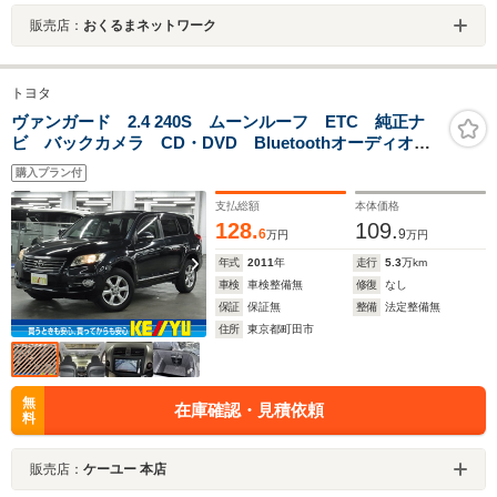
販売店：
おくるまネットワーク
トヨタ
ヴァンガード 2.4 240S ムーンルーフ ETC 純正ナ
ビ バックカメラ CD・DVD Bluetoothオーディオ
フルセグTV スマートキー クルーズコントロール パ
購入プラン付
ドルシフト 電動格納ドアミラー HIDランプ 純正
17AW
支払総額
本体価格
128.
109.
6
9
万円
万円
年式
2011
年
走行
5.3
万km
車検
車検整備無
修復
なし
保証
保証無
整備
法定整備無
住所
東京都町田市
無
在庫確認・見積依頼
料
販売店：
ケーユー 本店