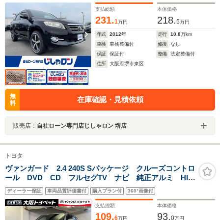
支払総額
本体価格
231.
218.
1
5
万円
万円
年式
2012
年
走行
10.8
万km
車検
車検整備付
修復
なし
保証
保証付
整備
法定整備付
住所
大阪府堺市東区
無
在庫確認・見積依頼
料
販売店：
自社ローン専門店じしゃロン 堺店
トヨタ
ヴァンガード 2.4 240S Sパッケージ クルーズコントロ
ール DVD CD フルセグTV ナビ 純正アルミ HID
ヘッドランプ スマートキー ETC
ディーラー保証
車両品質評価書付
購入プラン付
360°画像付
支払総額
本体価格
109.
93.
6
0
万円
万円