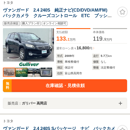
トヨタ
ヴァンガード 2.4 240S 純正ナビ(CD/DVD/AM/FM)
バックカメラ クルーズコントロール ETC プッシュ
スタート ドアバイザー
販売店保証
購入プラン付
オンライン相談可
支払総額
本体価格
133.
119.
1
9
万円
万円
16,800
通常ローン
月々
円
年式
2009
年
走行
5.7
万km
車検
車検整備付
修復
なし
保証
保証付
整備
法定整備付
住所
富山県高岡市
無
在庫確認・見積依頼
料
販売店：
ガリバー 高岡店
トヨタ
ヴァンガード 2.4 240S Sパッケージ ナビ バックカメ