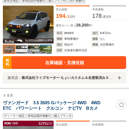
販売店保証
車両品質評価書付
購入プラン付
360°画像付
シートヒーター/新品グリルマーカー&イエローフォグ/ナ
ビTV/BTDVD/Bカメラ/ETC/クルコン
支払総額
本体価格
194.
178.
3
8
万円
万円
28,200
通常ローン
月々
円
年式
2010
年
走行
3.0
万km
車検
車検整備付
修復
なし
保証
保証付
整備
法定整備付
住所
北海道札幌市北区
無
在庫確認・見積依頼
料
販売店：
株式会社ライズモーター ちょいカスタム＆全塗装済みＳＵＶ専門店
トヨタ
ヴァンガード 3.5 350S Gパッケージ 4WD 4WD
ETC パワーシート クルコン ナビTV Bカメ
ディーラー保証
車両品質評価書付
購入プラン付
支払総額
本体価格