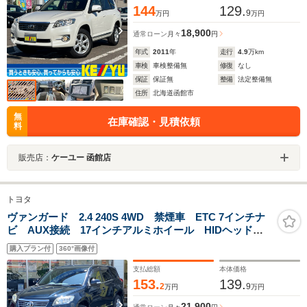
144
129.
9
万円
万円
18,900
通常ローン
月々
円
年式
2011
年
走行
4.9
万km
車検
車検整備無
修復
なし
保証
保証無
整備
法定整備無
住所
北海道函館市
無
在庫確認・見積依頼
料
販売店：
ケーユー 函館店
トヨタ
ヴァンガード 2.4 240S 4WD 禁煙車 ETC 7インチナ
ビ AUX接続 17インチアルミホイール HIDヘッドラ
イト プッシュスタート&スマートキー 電動格納ミラ
購入プラン付
360°画像付
ー ダウンヒルアシスト
支払総額
本体価格
153.
139.
2
9
万円
万円
21,900