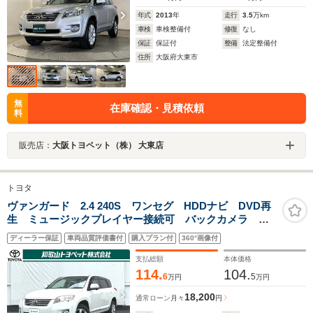
年式
2013
年
走行
3.5
万km
車検
車検整備付
修復
なし
保証
保証付
整備
法定整備付
住所
大阪府大東市
無
在庫確認・見積依頼
料
販売店：
大阪トヨペット（株） 大東店
トヨタ
ヴァンガード 2.4 240S ワンセグ HDDナビ DVD再
生 ミュージックプレイヤー接続可 バックカメラ
ETC HIDヘッドライト ワンオーナー 純正アルミホイ
ディーラー保証
車両品質評価書付
購入プラン付
360°画像付
ール
支払総額
本体価格
114.
104.
6
5
万円
万円
18,200
通常ローン
月々
円