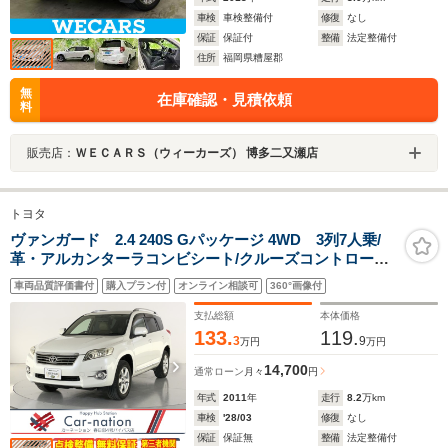
車検
車検整備付
修復
なし
保証
保証付
整備
法定整備付
住所
福岡県糟屋郡
無
在庫確認・見積依頼
料
販売店：
ＷＥＣＡＲＳ（ウィーカーズ） 博多二又瀬店
トヨタ
ヴァンガード 2.4 240S Gパッケージ 4WD 3列7人乗/
革・アルカンターラコンビシート/クルーズコントロー
ル/HIDヘッドランプ/オートライト/左右独立AAC/1列目シ
車両品質評価書付
購入プラン付
オンライン相談可
360°画像付
ートヒーター・パワーシート/純正HDDナビ(CD・DVD・
フルセグ・Bluetooth)/バックカメラ/ETC
支払総額
本体価格
133.
119.
3
9
万円
万円
14,700
通常ローン
月々
円
年式
2011
年
走行
8.2
万km
車検
'28/03
修復
なし
保証
保証無
整備
法定整備付