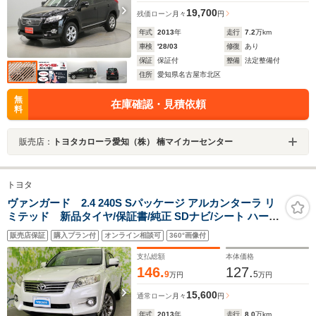
19,700
残価ローン
月々
円
年式
2013
年
走行
7.2
万km
車検
'28/03
修復
あり
保証
保証付
整備
法定整備付
住所
愛知県名古屋市北区
無
在庫確認・見積依頼
料
販売店：
トヨタカローラ愛知（株） 楠マイカーセンター
トヨタ
ヴァンガード 2.4 240S Sパッケージ アルカンターラ リ
ミテッド 新品タイヤ/保証書/純正 SDナビ/シート ハーフ
レザー/USBジャック/Bluetooth接続/ETC/EBD付ABS/横
販売店保証
購入プラン付
オンライン相談可
360°画像付
滑り防止装置/トヨタセーフティセンス/フルセグTV/エア
バッグ 運転席
支払総額
本体価格
146.
127.
9
5
万円
万円
15,600
通常ローン
月々
円
年式
2013
年
走行
8.0
万km