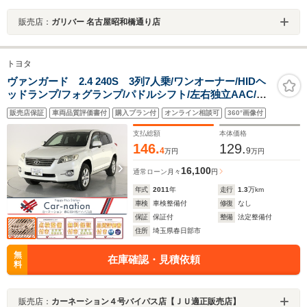
販売店：
ガリバー 名古屋昭和橋通り店
トヨタ
ヴァンガード 2.4 240S 3列7人乗/ワンオーナー/HIDヘ
ッドランプ/フォグランプ/パドルシフト/左右独立AAC/ス
マートキー/プッシュスタート/純正HDDナビ(CD・DVD・
販売店保証
車両品質評価書付
購入プラン付
オンライン相談可
360°画像付
TV・Bluetooth)/ETC/ドラレコ/バックカメラ
支払総額
本体価格
146.
129.
4
9
万円
万円
16,100
通常ローン
月々
円
年式
2011
年
走行
1.3
万km
車検
車検整備付
修復
なし
保証
保証付
整備
法定整備付
住所
埼玉県春日部市
無
在庫確認・見積依頼
料
販売店：
カーネーション４号バイパス店【ＪＵ適正販売店】