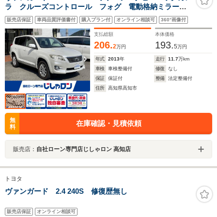
ラ クルーズコントロール フォグ 電動格納ミラー
プラズマクラスター オートライト 純正ドアバイザ
販売店保証
車両品質評価書付
購入プラン付
オンライン相談可
360°画像付
ー フロアマット ナビ取説
支払総額
本体価格
206.
193.
2
5
万円
万円
年式
2013
年
走行
11.7
万km
車検
車検整備付
修復
なし
保証
保証付
整備
法定整備付
住所
高知県高知市
無
在庫確認・見積依頼
料
販売店：
自社ローン専門店じしゃロン 高知店
トヨタ
ヴァンガード 2.4 240S 修復歴無し
販売店保証
オンライン相談可