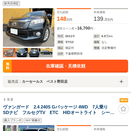
ト シートヒター Pタート スマートキー サンルー
販売店保証
フ モデリスタフルエアロ SUXONマフラー 純正オー
バーフェンンダー 純正18アルミ
支払総額
本体価格
148
139.
0
万円
万円
16,700
通常ローン
月々
円
年式
2011
年
走行
6.0
万km
車検
'27/12
修復
なし
保証
保証付
整備
法定整備付
住所
千葉県野田市
無
在庫確認・見積依頼
料
販売店：
カーセールス ベスト野田店
トヨタ
NEW
ヴァンガード 2.4 240S Gパッケージ 4WD 7人乗り
SDナビ フルセグTV ETC HIDオートライト シート
ヒーター 電動ハーフレザーシート クルーズコントロ
購入プラン付
360°画像付
ール 純正アルミホイール パドルシフト
支払総額
本体価格