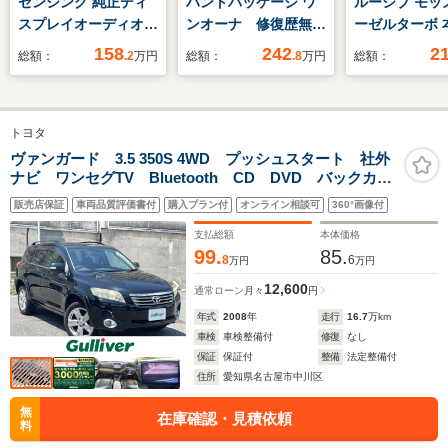
センシング 純正ディ
ハントパッケージ ワ
ルーシブ モッ
スプレイオーディオ
ンオーナ 修復歴無
ーゼルターボ 
ワンセグ リアカメラ
認定中古車1年保証
ート BOSE 
158
242
2
総額：
.2
万円
総額：
.8
万円
総額：
純正ナビ フルセグ
ュー・モニタ
TV DVD 録音機能
ビ 前後ドラ
Bluetooth リアカメ
ーダー ETC
トヨタ
ラ ETC タイプC急
センサー パ
速充電 ブレーキホー
ト マツダ・
ヴァンガード 3.5 350S 4WD プッシュスタート 社外
ナビ ワンセグTV Bluetooth CD DVD バックカメ
ルド 渋滞追従機能
ー・クルーズ
ラ クルーズコントロール ダウンヒルアシストコント
盗難防止装
ロール シー
販売店保証
車両品質評価書付
購入プラン付
オンライン相談可
360°画像付
ロール ステアリングスイッチ ププッシュスタート
ー 電動シー
スマートキー HIDヘッドライト
支払総額
本体価格
シュボタンス
99.
85.
8
6
万円
万円
12,600
通常ローン
月々
円
年式
2008
年
走行
16.7
万km
車検
車検整備付
修復
なし
保証
保証付
整備
法定整備付
住所
愛知県名古屋市中川区
無
在庫確認・見積依頼
料