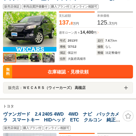
続/ETC/EBD付ABS/横滑り防止装置/クルーズコントロー
販売店保証
車両品質評価書付
購入プラン付
オンライン相談可
ル/バックモニター/フルセグTV/DVD
支払総額
本体価格
137.
125.
8
3
万円
万円
14,400
通常ローン
月々
円
年式
2013
年
走行
7.6
万km
車検
'27/12
修復
なし
保証
保証付
整備
法定整備付
住所
大阪府高槻市
無
在庫確認・見積依頼
料
販売店：
ＷＥＣＡＲＳ（ウィーカーズ） 高槻店
トヨタ
ヴァンガード 2.4 240S 4WD 4WD ナビ バックカメ
ラ スマートキー HIDヘッド ETC クルコン 純正17
インチアルミ オートライト デュアルエアコン
販売店保証
購入プラン付
オンライン相談可
Bluetooth CD DVD再生 フルセグ