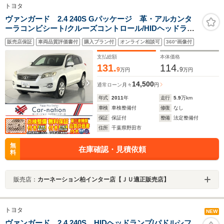
トヨタ
ヴァンガード 2.4 240S Gパッケージ 革・アルカンタ
ーラコンビシート/クルーズコントロール/HIDヘッドラン
プ/オートライト/左右独立AAC/前席パワーシート・シー
販売店保証
車両品質評価書付
購入プラン付
オンライン相談可
360°画像付
トヒーター/純正SDナビ(CD・DVD・TV・Bluetooth)/バ
ックカメラ/ETC
支払総額
本体価格
131.
114.
9
9
万円
万円
14,500
通常ローン
月々
円
年式
2011
年
走行
5.9
万km
車検
車検整備付
修復
なし
保証
保証付
整備
法定整備付
住所
千葉県野田市
無
在庫確認・見積依頼
料
販売店：
カーネーション柏インター店【ＪＵ適正販売店】
トヨタ
NEW
ヴァンガード 2.4 240S HIDヘッドランプ/パドルシフ