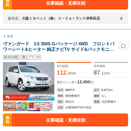
無
在庫確認・見積依頼
料
販売店：
大阪トヨペット（株） Ｕ－Ｃａｒランド岸和田店
トヨタ
ヴァンガード 3.5 350S Gパッケージ 4WD フロントパ
ワーシート&ヒーター 純正ナビTV サイド&バックモニタ
ー
販売店保証
購入プラン付
支払総額
本体価格
112.
87.
8
1
万円
万円
12,400
通常ローン
月々
円
年式
2007
年
走行
6.6
万km
車検
車検整備付
修復
なし
保証
保証付
整備
法定整備付
住所
兵庫県神戸市中央区
無
在庫確認・見積依頼
料