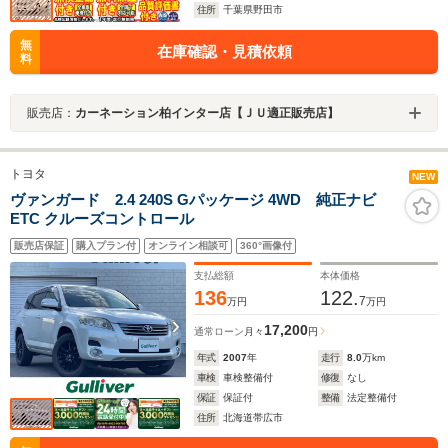
住所
千葉県野田市
無
在庫確認・見積依頼
料
販売店：
カーネーション柏インター店【ＪＵ適正販売店】
トヨタ
NEW
ヴァンガード 2.4 240S Gパッケージ 4WD 純正ナビ
ETC クルーズコントロール
販売店保証
購入プラン付
オンライン相談可
360°画像付
支払総額
本体価格
136
122.
7
万円
万円
17,200
通常ローン
月々
円
年式
2007
年
走行
8.0
万km
車検
車検整備付
修復
なし
保証
保証付
整備
法定整備付
住所
北海道帯広市