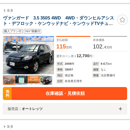
トヨタ
ヴァンガード 3.5 350S 4WD 4WD・ダウンヒルアシス
ト・デフロック・ケンウッドナビ・ケンウッドTVチュー
ナー・地デジ・ワンセグ・CD・DVD・純18AW・ETC・
購入プラン付
360°画像付
HID・クルコン・Aライト・電格ミラー・マット・保証付
き
支払総額
本体価格
115
102.
4
万円
万円
12,700
通常ローン
月々
円
年式
2008
年
走行
9.6
万km
車検
'28/07
修復
なし
保証
保証無
整備
法定整備付
住所
奈良県天理市
無
在庫確認・見積依頼
料
販売店：
オートレッツ
トヨタ