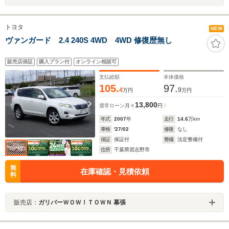
トヨタ
NEW
ヴァンガード 2.4 240S 4WD 4WD 修復歴無し
販売店保証
購入プラン付
オンライン相談可
支払総額
本体価格
105.
97.
4
9
万円
万円
13,800
通常ローン
月々
円
年式
2007
年
走行
14.6
万km
車検
'27/02
修復
なし
保証
保証付
整備
法定整備付
住所
千葉県習志野市
無
在庫確認・見積依頼
料
販売店：
ガリバーＷＯＷ！ＴＯＷＮ 幕張