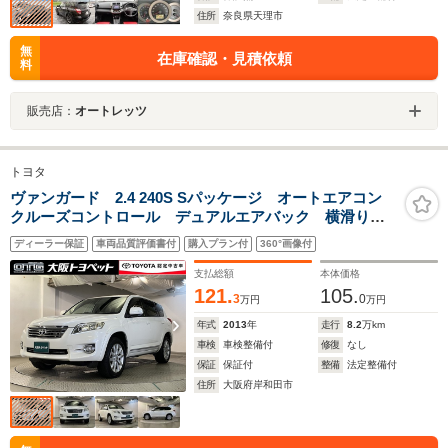
住所
奈良県天理市
無
在庫確認・見積依頼
料
販売店：
オートレッツ
トヨタ
ヴァンガード 2.4 240S Sパッケージ オートエアコン
クルーズコントロール デュアルエアバック 横滑り防
止装置 DVD再生機能 メモリーナビ スマートキー
ディーラー保証
車両品質評価書付
購入プラン付
360°画像付
イモビライザー ETC バックモニター 純正アルミ
CD
支払総額
本体価格
121.
105.
3
0
万円
万円
年式
2013
年
走行
8.2
万km
車検
車検整備付
修復
なし
保証
保証付
整備
法定整備付
住所
大阪府岸和田市