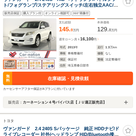
ト/フォグランプ/ステアリングスイッチ/左右独立AAC/純
正ナビ(CD・DVD・フルセグ・Bluetooth)/ETC/バックカ
販売店保証
購入プラン付
オンライン相談可
360°画像付
メラ
支払総額
本体価格
145.
129.
9
8
万円
万円
16,100
通常ローン
月々
円
年式
2013
年
走行
1.3
万km
車検
車検整備付
修復
なし
保証
保証付
整備
法定整備付
住所
埼玉県春日部市
無
在庫確認・見積依頼
料
カーセンサーアフター保証がAプランに付いています
販売店：
カーネーション４号バイパス店【ＪＵ適正販売店】
トヨタ
ヴァンガード 2.4 240S Sパッケージ 純正 HDDナビ/ド
ライブレコーダー 社外/ヘッドランプ HID/Bluetooth接