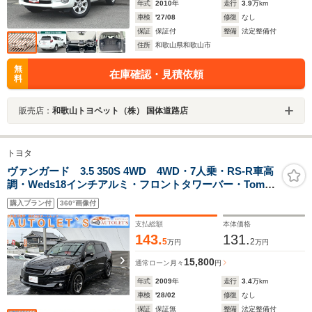
年式
2010
年
走行
3.9
万km
車検
'27/08
修復
なし
保証
保証付
整備
法定整備付
住所
和歌山県和歌山市
無
在庫確認・見積依頼
料
販売店：
和歌山トヨペット（株） 国体道路店
トヨタ
ヴァンガード 3.5 350S 4WD 4WD・7人乗・RS-R車高
調・Weds18インチアルミ・フロントタワーバー・Tom's
スロコン・純正ナビ・バックカメラ・ETC・クルコン・
購入プラン付
360°画像付
エアロ・HID・オートライト・シートカバー・保証付
支払総額
本体価格
143.
131.
5
2
万円
万円
15,800
通常ローン
月々
円
年式
2009
年
走行
3.4
万km
車検
'28/02
修復
なし
保証
保証無
整備
法定整備付