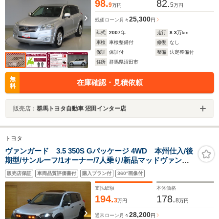
98.
82.
9
5
万円
万円
25,300
残価ローン
月々
円
年式
2007
年
走行
8.3
万km
車検
車検整備付
修復
なし
保証
保証付
整備
法定整備付
住所
群馬県沼田市
無
在庫確認・見積依頼
料
販売店：
群馬トヨタ自動車 沼田インター店
トヨタ
ヴァンガード 3.5 350S Gパッケージ 4WD 本州仕入/後
期型/サンルーフ/1オーナー/7人乗り/新品マッドヴァンスX
タイプF&オプカンRT/チッピング塗装/黒本革シート/F席
販売店保証
車両品質評価書付
購入プラン付
360°画像付
シートヒーター/新品グリルマーカー&イエローフォグ/ナ
ビTV/BTDVD/Bカメラ/ETC/クルコン
支払総額
本体価格
194.
178.
3
8
万円
万円
28,200
通常ローン
月々
円