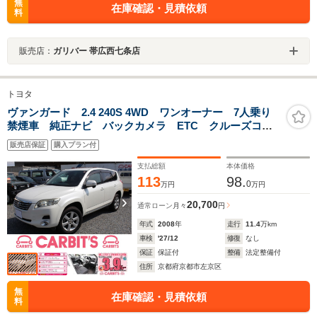
無
在庫確認・見積依頼
料
販売店：
ガリバー 帯広西七条店
トヨタ
ヴァンガード 2.4 240S 4WD ワンオーナー 7人乗り
禁煙車 純正ナビ バックカメラ ETC クルーズコン
トロール
販売店保証
購入プラン付
支払総額
本体価格
113
98.
0
万円
万円
20,700
通常ローン
月々
円
年式
2008
年
走行
11.4
万km
車検
'27/12
修復
なし
保証
保証付
整備
法定整備付
住所
京都府京都市左京区
無
在庫確認・見積依頼
料