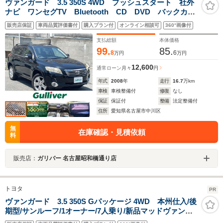
ヴァンガード 3.5 350S 4WD プッシュスタート 社外
ナビ ワンセグTV Bluetooth CD DVD バックカメ
ラ クルーズコントロール ダウンヒルアシストコント
販売店保証
車両品質評価書付
購入プラン付
オンライン相談可
360°画像付
ロール ステアリングスイッチ ププッシュスタート
スマートキー HIDヘッドライト
支払総額
本体価格
99.
85.
8
6
万円
万円
12,600
通常ローン
月々
円
年式
2008
年
走行
16.7
万km
車検
車検整備付
修復
なし
保証
保証付
整備
法定整備付
住所
愛知県名古屋市中川区
無
在庫確認・見積依頼
料
販売店：
ガリバー 名古屋昭和橋通り店
トヨタ
PR
ヴァンガード 3.5 350S Gパッケージ 4WD 本州仕入/後
期型/サンルーフ/1オーナー/7人乗り/新品マッドヴァンスX
タイプF&オプカンRT/チッピング塗装/黒本革シート/F席