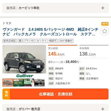
販売店：
カービッツ本社
トヨタ
NEW
ヴァンガード 2.4 240S Sパッケージ 4WD 純正8インチ
ナビ バックカメラ クルーズコントロール ステアリ
ングスイッチ ルーフレール オートライト フォグラ
販売店保証
購入プラン付
オンライン相談可
360°画像付
ンプ 4WD 純正18インチアルミホイール パドルシフ
ト スマートキー ETC 禁煙車
支払総額
本体価格
145.
138.
5
1
万円
万円
18,400
通常ローン
月々
円
年式
2012
年
走行
13.5
万km
車検
'27/05
修復
なし
保証
保証付
整備
法定整備付
住所
大阪府枚方市
無
在庫確認・見積依頼
料
販売店：
ガリバー 枚方店