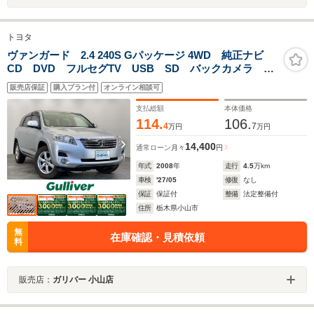
トヨタ
ヴァンガード 2.4 240S Gパッケージ 4WD 純正ナビ
CD DVD フルセグTV USB SD バックカメラ 前
席パワーシート N席シートヒーター クルーズコントロ
販売店保証
購入プラン付
オンライン相談可
ール ダウンヒルアシストコントロール ハロゲンヘッ
ドライト ドライブレコーダー
支払総額
本体価格
114.
106.
4
7
万円
万円
14,400
通常ローン
月々
円
年式
2008
年
走行
4.5
万km
車検
'27/05
修復
なし
保証
保証付
整備
法定整備付
住所
栃木県小山市
無
在庫確認・見積依頼
料
販売店：
ガリバー 小山店