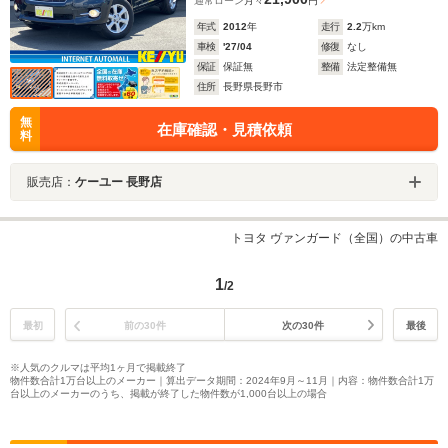
通常ローン
月々
円
年式
2012
年
走行
2.2
万km
車検
'27/04
修復
なし
保証
保証無
整備
法定整備無
住所
長野県長野市
無
在庫確認・見積依頼
料
販売店：
ケーユー 長野店
トヨタ ヴァンガード（全国）の中古車
1
/2
最初
前の30件
次の30件
最後
※人気のクルマは平均1ヶ月で掲載終了
物件数合計1万台以上のメーカー｜算出データ期間：2024年9月～11月｜内容：物件数合計1万
台以上のメーカーのうち、掲載が終了した物件数が1,000台以上の場合