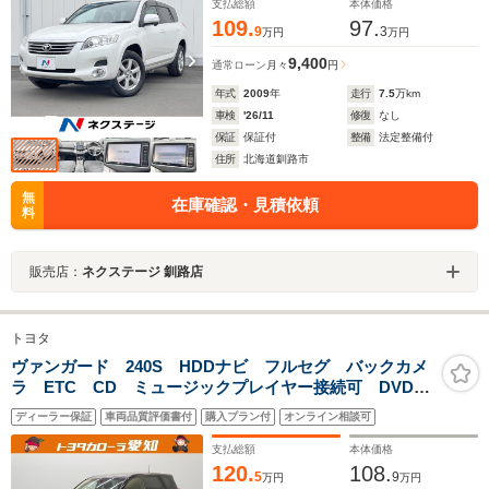
支払総額
本体価格
109.
97.
9
3
万円
万円
9,400
通常ローン
月々
円
年式
2009
年
走行
7.5
万km
車検
'26/11
修復
なし
保証
保証付
整備
法定整備付
住所
北海道釧路市
無
在庫確認・見積依頼
料
販売店：
ネクステージ 釧路店
トヨタ
ヴァンガード 240S HDDナビ フルセグ バックカメ
ラ ETC CD ミュージックプレイヤー接続可 DVD再
生 HIDヘッドライト スマートキー キーレス ワンオ
ディーラー保証
車両品質評価書付
購入プラン付
オンライン相談可
ーナー
支払総額
本体価格
120.
108.
5
9
万円
万円