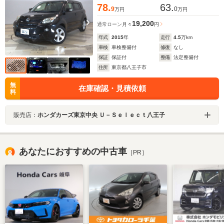
78.
63.
9
0
万円
万円
19,200
通常ローン
月々
円
年式
2015
年
走行
4.5
万km
車検
車検整備付
修復
なし
保証
保証付
整備
法定整備付
住所
東京都八王子市
無
在庫確認・見積依頼
料
販売店：
ホンダカーズ東京中央 Ｕ－Ｓｅｌｅｃｔ八王子
あなたにおすすめの中古車
［PR］