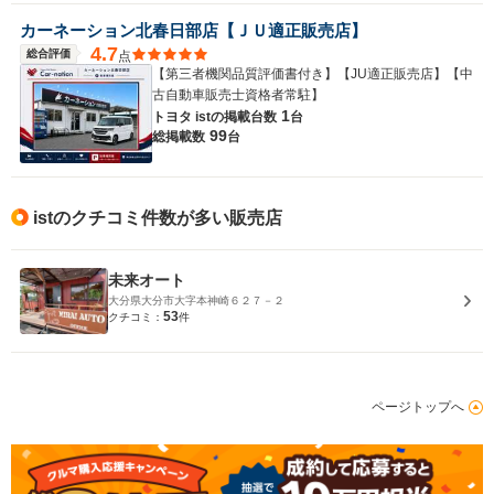
カーネーション北春日部店【ＪＵ適正販売店】
4.7
総合評価
点
【第三者機関品質評価書付き】【JU適正販売店】【中
古自動車販売士資格者常駐】
1
トヨタ istの
掲載台数
台
99
総掲載数
台
istのクチコミ件数が多い販売店
未来オート
大分県大分市大字本神崎６２７－２
53
クチコミ：
件
ページトップへ