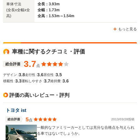
車体寸法
全長：3.93m
(全長x全幅x全
全幅：1.73m
ホイールベース
ホイールベース
ホイー
高)
全高：1.53m～1.54m
-m
-m
もっと見る
WLTCモード
車種に関するクチコミ・評価
-
-
-
燃費
3.7
総合評価
点
3.8
3.6
3.5
デザイン :
走行性 :
居住性 :
3.3
3.7
3.6
排気量
1298～1496cc
1496～1795cc
1496cc
積載性 :
運転しやすさ :
維持費 :
駆動方式
FF、4WD
FF、4WD
FF、4WD
評価の高いレビュー・評判
トヨタ ist
5
総合評価
2013/03/28投稿
点
一般的なファミリーカーとしては充分な合格点を与えられ
る車ではないでしょうか。