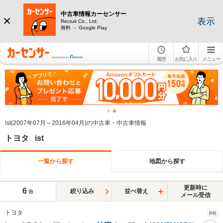
中古車情報カーセンサー
表示
Recruit Co., Ltd.
無料 － Google Play
履歴
お気に入り
メニュー
ist(2007年07月～2016年04月)の中古車・中古車情報
トヨタ ist
一覧から探す
地図から探す
更新時に
6
絞り込み
並べ替え
台
メール受信
トヨタ
PR