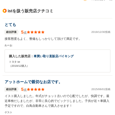
istを扱う販売店クチコミ
とても
5
総合評価
2019/12/30投稿
点
接客態度もよく、整備もしっかりして頂けて満足です。
わーお
購入した販売店：
車買い取り直販店バイキング
トヨタ ist
（2019/12購入）
アットホームで親切なお店です。
5
総合評価
2015/06/01投稿
点
イスト購入しました。年式がチョット古いので心配でしたが、快調です。最
近車検だしましたが、非常に良心的でビックリしました。子供が近々車購入
予定ですので、白鳥自動車さんで購入させます！
ゲスト