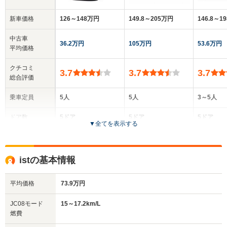
新車価格
126～148万円
149.8～205万円
146.8～1
中古車
36.2万円
105万円
53.6万円
平均価格
クチコミ
3.7
3.7
3.7
総合評価
乗車定員
5人
5人
3～5人
ドア数
5ドア
5ドア
5ドア
▼
全てを表示する
全高
全高
全高
1.54m～1.55m
1.43m～1.44m
1.54m
istの基本情報
平均価格
73.9万円
全幅
全幅
全
サイズ
1.68m
1.72m
1.
全長
全長
JC08モード
15～17.2km/L
(全長x全幅x全高)
3.7m
4.39m
4.
燃費