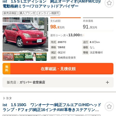
ist 1.5 S Lエディション 純正オーディオ(AM/FM/CD)/
電動格納ミラー/フロアマット/ドアバイザー
販売店保証
購入プラン付
オンライン相談可
支払総額
本体価格
98.
91.
9
9
万円
万円
13,000
通常ローン
月々
円
年式
2007
年
走行
8.3
万km
車検
'28/02
修復
なし
保証
保証付
整備
法定整備付
住所
長崎県佐世保市
無
在庫確認・見積依頼
料
販売店：
ガリバー 佐世保店
トヨタ
ist 1.5 150G ワンオーナー/純正フルエアロ/HIDヘッド
ランプ・Fフォグ/純正16インチAW/革巻きステアリン
グ/AAC/純正SDナビ/フルセグTV/DVD再生/Bluetooth/バ