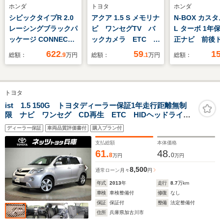
ホンダ
トヨタ
ホンダ
シビックタイプR 2.0
アクア 1.5 S メモリナ
N-BOX カスタ
レーシングブラックパ
ビ ワンセグTV バ
L ターボ 1年
ッケージ CONNECT
ックカメラ ETC オ
正ナビ 前後
ディスプレーApple
ートエアコン スペア
コ ETC バ
622
59
1
総額：
.9
万円
総額：
.1
万円
総額：
CarPlay/Android
タイヤ
ラ 両側電動
Auto ETC2.0 ワイヤ
ドア アダプ
レス充電器Bluetooth
ルーズコント
トヨタ
10.2インチデジタルグ
パドルシフ
ラフィックメーター
Bluetooth 
ist 1.5 150G トヨタディーラー保証1年走行距離無制
限 ナビ ワンセグ CD再生 ETC HIDヘッドライ
ートヒーター
ト 純正アルミホイール ワンオーナー
ン スマートキ
ディーラー保証
車両品質評価書付
購入プラン付
支払総額
本体価格
61.
48.
8
0
万円
万円
8,500
通常ローン
月々
円
年式
2013
年
走行
8.7
万km
車検
車検整備付
修復
なし
保証
保証付
整備
法定整備付
住所
兵庫県加古川市