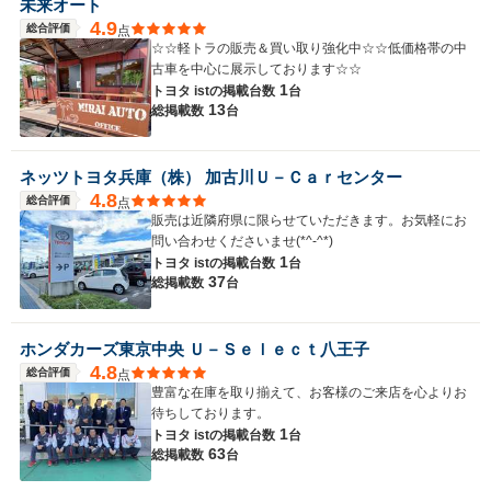
未来オート
4.9
総合評価
点
☆☆軽トラの販売＆買い取り強化中☆☆低価格帯の中
古車を中心に展示しております☆☆
1
トヨタ istの
掲載台数
台
13
総掲載数
台
ネッツトヨタ兵庫（株） 加古川Ｕ－Ｃａｒセンター
4.8
総合評価
点
販売は近隣府県に限らせていただきます。お気軽にお
問い合わせくださいませ(*^-^*)
1
トヨタ istの
掲載台数
台
37
総掲載数
台
ホンダカーズ東京中央 Ｕ－Ｓｅｌｅｃｔ八王子
4.8
総合評価
点
豊富な在庫を取り揃えて、お客様のご来店を心よりお
待ちしております。
1
トヨタ istの
掲載台数
台
63
総掲載数
台