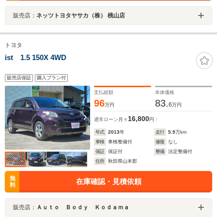
販売店：
ネッツトヨタヤサカ（株） 桃山店
トヨタ
ist 1.5 150X 4WD
販売店保証
購入プラン付
支払総額
本体価格
96
83.
6
万円
万円
16,800
通常ローン
月々
円
年式
2013
年
走行
5.9
万km
車検
車検整備付
修復
なし
保証
保証付
整備
法定整備付
住所
秋田県山本郡
無
在庫確認・見積依頼
料
販売店：
Ａｕｔｏ Ｂｏｄｙ Ｋｏｄａｍａ