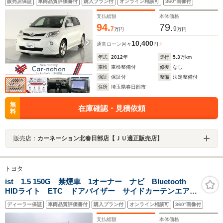
販売店保証
車両品質評価書付
購入プラン付
オンライン相談可
360°画像付
ックカメラ/ETC
支払総額
本体価格
94.
79.
7
9
万円
万円
10,400
通常ローン
月々
円
年式
2012
年
走行
5.3
万km
車検
車検整備付
修復
なし
保証
保証付
整備
法定整備付
住所
埼玉県春日部市
無
在庫確認・見積依頼
料
販売店：
カーネーション北春日部店【ＪＵ適正販売店】
トヨタ
ist 1.5 150G 禁煙車 1オーナー ナビ Bluetooth
HIDライト ETC ドアバイザー サイドカーテンエアバ
ック ワンセグチューナー 16インチアルミホイール
ディーラー保証
車両品質評価書付
購入プラン付
オンライン相談可
360°画像付
スマートキー オートエアコン CD
支払総額
本体価格