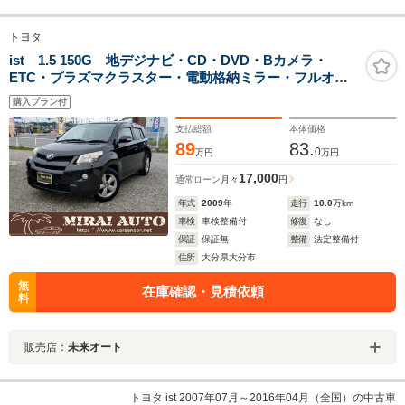
トヨタ
ist 1.5 150G 地デジナビ・CD・DVD・Bカメラ・
ETC・プラズマクラスター・電動格納ミラー・フルオー
トAC・キーレスエントリー・プッシュスタート・ABS・
購入プラン付
アルミ
支払総額
本体価格
89
83.
0
万円
万円
17,000
通常ローン
月々
円
年式
2009
年
走行
10.0
万km
車検
車検整備付
修復
なし
保証
保証無
整備
法定整備付
住所
大分県大分市
無
在庫確認・見積依頼
料
販売店：
未来オート
トヨタ ist 2007年07月～2016年04月（全国）の中古車