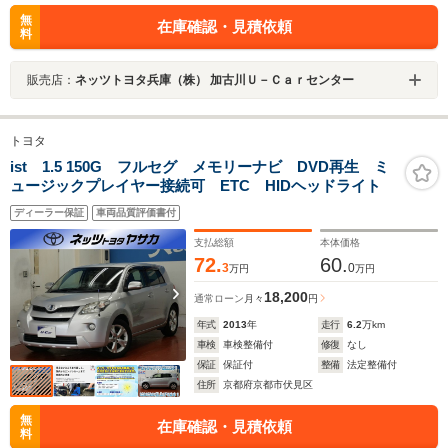
無
在庫確認・見積依頼
料
販売店：
ネッツトヨタ兵庫（株） 加古川Ｕ－Ｃａｒセンター
トヨタ
ist 1.5 150G フルセグ メモリーナビ DVD再生 ミ
ュージックプレイヤー接続可 ETC HIDヘッドライト
ディーラー保証
車両品質評価書付
支払総額
本体価格
72.
60.
3
0
万円
万円
18,200
通常ローン
月々
円
年式
2013
年
走行
6.2
万km
車検
車検整備付
修復
なし
保証
保証付
整備
法定整備付
住所
京都府京都市伏見区
無
在庫確認・見積依頼
料