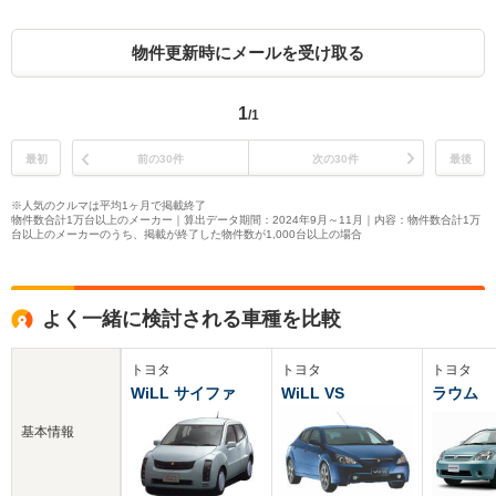
物件更新時にメールを受け取る
1
/1
最初
前の30件
次の30件
最後
※人気のクルマは平均1ヶ月で掲載終了
物件数合計1万台以上のメーカー｜算出データ期間：2024年9月～11月｜内容：物件数合計1万
台以上のメーカーのうち、掲載が終了した物件数が1,000台以上の場合
よく一緒に検討される車種を比較
トヨタ
トヨタ
トヨタ
WiLL サイファ
WiLL VS
ラウム
基本情報