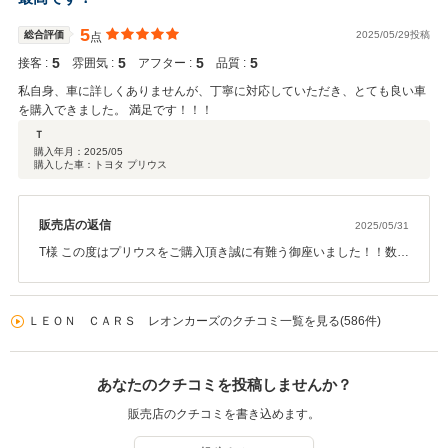
応を心がけていきます！またお車のことで何かお困りの際はご相談
ください！オイル交換等のメンテナンスもお待ちしております ！車
5
総合評価
2025/05/29投稿
点
検や次回お乗り換え等なども是非当社にお任せください！！今後と
5
5
5
5
接客 :
も引き続き末永いお付き合いの程宜しくお願いいたします。 レオン
雰囲気 :
アフター :
品質 :
カーズ一同
私自身、車に詳しくありませんが、丁寧に対応していただき、とても良い車
を購入できました。 満足です！！！
Ｔ
購入年月：
2025/05
購入した車：トヨタ プリウス
販売店の返信
2025/05/31
T様 この度はプリウスをご購入頂き誠に有難う御座いました！！数あ
る中古車の中から当社のプリウスをお選びいただきありがとうござ
いました！とても嬉しい口コミありがとうございます！この様な高
い評価に恥じない様今後も継続してまいります！またお車のことで
ＬＥＯＮ ＣＡＲＳ レオンカーズのクチコミ一覧を見る(586件)
何かお困りの際はご相談ください！オイル交換等のメンテナンスも
お待ちしております ！車検や次回お乗り換え等なども是非当社にお
任せください！！今後とも引き続き末永いお付き合いの程宜しくお
あなたのクチコミを投稿しませんか？
願いいたします。 レオンカーズ一同
販売店のクチコミを書き込めます。