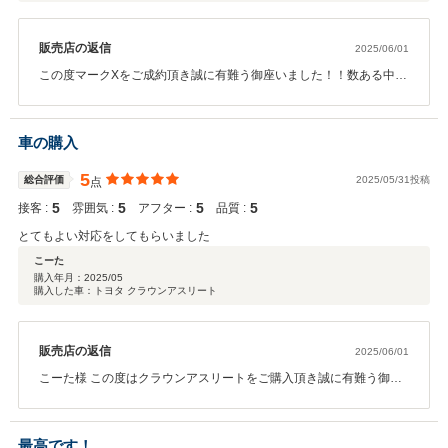
販売店の返信
2025/06/01
この度マークXをご成約頂き誠に有難う御座いました！！数ある中古
車の中から当社のマークXをお選びいただきありがとうございます！
口コミを投稿いただきましてありがとうございます！初めてのお車
のご購入をお任せいただきましてありがとうございます！！スムー
車の購入
ズにご納車が出来るよう努めてまいりますので楽しみにお待ちいた
だければと思います！この様な高い評価に恥じない様今後も継続し
5
総合評価
2025/05/31投稿
点
てまいります！今後とも引き続き末永いお付き合いの程宜しくお願
5
5
5
5
接客 :
いいたします。 レオンカーズ一同
雰囲気 :
アフター :
品質 :
とてもよい対応をしてもらいました
こーた
購入年月：
2025/05
購入した車：トヨタ クラウンアスリート
販売店の返信
2025/06/01
こーた様 この度はクラウンアスリートをご購入頂き誠に有難う御座
いました！！数ある中古車の中から当社のクラウンアスリートをお
選びいただきありがとうございました！とても嬉しい口コミありが
とうございます！この様な高い評価に恥じない様今後もより良い対
最高です！