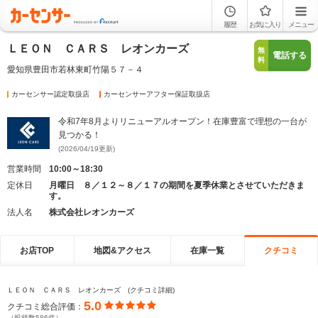
履歴
お気に入り
メニュー
ＬＥＯＮ ＣＡＲＳ レオンカーズ
無
電話する
料
愛知県豊田市若林東町竹陽５７－４
カーセンサー認定取扱店
カーセンサーアフター保証取扱店
令和7年8月よりリニューアルオープン！在庫豊富で理想の一台が
見つかる！
(2026/04/19更新)
営業時間
10:00～18:30
定休日
月曜日 ８／１２～８／１７の期間を夏季休業とさせていただきま
す。
法人名
株式会社レオンカーズ
お店TOP
地図&アクセス
在庫一覧
クチコミ
ＬＥＯＮ ＣＡＲＳ レオンカーズ (クチコミ詳細)
5.0
クチコミ総合評価：
（投稿数586件）