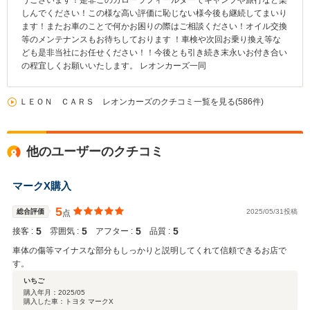
うございます！是非このカローラフィールダーでキャンプや旅行など楽
しんでください！この様な高い評価に恥じない様今後も継続してまいり
ます！またお車のことで何かお困りの際はご相談ください！オイル交換
等のメンテナンスもお待ちしております ！車検や次回お乗り換え等な
ども是非当社にお任せください！！今後とも引き続き末永いお付き合い
の程宜しくお願いいたします。 レオンカーズ一同
ＬＥＯＮ ＣＡＲＳ レオンカーズのクチコミ一覧を見る(586件)
他のユーザーのクチコミ
マークX購入
5
総合評価
2025/05/31投稿
点
5
5
5
5
接客 :
雰囲気 :
アフター :
品質 :
車体の傷等マイナスな部分もしっかりと説明してくれて信頼できるお店で
す。
いちご
購入年月：
2025/05
購入した車：トヨタ マークX