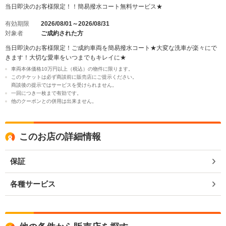
当日即決のお客様限定！！簡易撥水コート無料サービス★
有効期限
2026/08/01～2026/08/31
対象者
ご成約された方
当日即決のお客様限定！ご成約車両を簡易撥水コート★大変な洗車が楽々にで
きます！大切な愛車をいつまでもキレイに★
車両本体価格10万円以上（税込）の物件に限ります。
このチケットは必ず商談前に販売店にご提示ください。
商談後の提示ではサービスを受けられません。
一回につき一枚まで有効です。
他のクーポンとの併用は出来ません。
このお店の詳細情報
保証
各種サービス