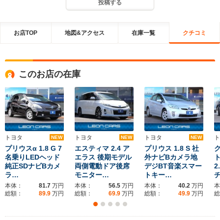
投稿する
お店TOP
地図&アクセス
在庫一覧
クチコミ
このお店の在庫
トヨタ
トヨタ
トヨタ
ト
NEW
NEW
NEW
プリウスα 1.8 G 7
エスティマ 2.4 ア
プリウス 1.8 S 社
名乗りLEDヘッド
エラス 後期モデル
外ナビBカメラ地
純正SDナビBカメ
両側電動ドア後席
デジBT音楽スマー
2
ラ…
モニター…
トキー…
本体：
81.7
万円
本体：
56.5
万円
本体：
40.2
万円
本
総額：
89.9
万円
総額：
69.9
万円
総額：
49.9
万円
総