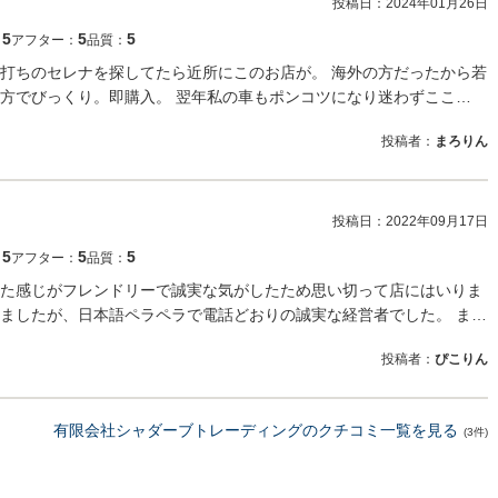
投稿日：
2024年01月26日
5
5
5
：
アフター：
品質：
打ちのセレナを探してたら近所にこのお店が。 海外の方だったから若
方でびっくり。即購入。 翌年私の車もポンコツになり迷わずここ…
投稿者：
まろりん
投稿日：
2022年09月17日
5
5
5
：
アフター：
品質：
た感じがフレンドリーで誠実な気がしたため思い切って店にはいりま
ましたが、日本語ペラペラで電話どおりの誠実な経営者でした。 ま…
投稿者：
ぴこりん
有限会社シャダーブトレーディングのクチコミ一覧を見る
(3件)