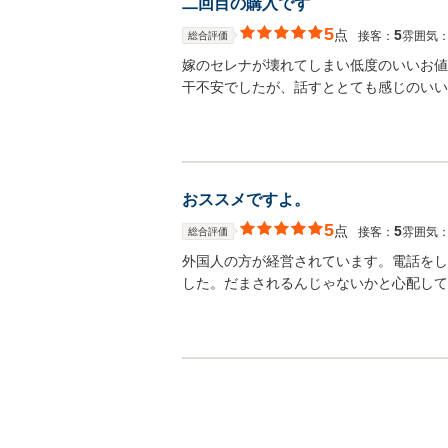
二回目の購入です
5
点
5
接客：
雰囲気
総合評価
嫁のセレナが壊れてしまい低度のいいお値
干不安でしたが、話すととても感じのいい
おススメですよ。
5
点
5
接客：
雰囲気
総合評価
外国人の方が経営されています。電話をし
した。だまされるんじゃないかと心配して