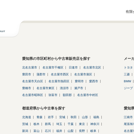
有限
愛知県の市区町村から中古車販売店を探す
メー
北名古屋市
名古屋市千種区
日進市
名古屋市北区
トヨタ
豊田市
蒲郡市
名古屋市西区
名古屋市港区
三菱
名古屋市天白区
名古屋市熱田区
豊明市
愛西市
BMW
豊橋市
名古屋市東区
清須市
瀬戸市
ジープ
名古屋市昭和区
弥富市
額田郡
名古屋市中村区
都道府県から中古車を探す
愛知
北海道
青森
岩手
宮城
秋田
山形
福島
江南市
茨城
栃木
群馬
埼玉
千葉
東京
神奈川
尾張旭
新潟
富山
石川
福井
山梨
長野
岐阜
名古屋