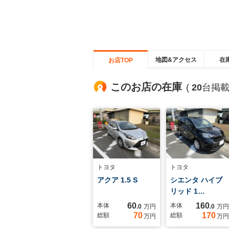
地図&アクセス
在
お店TOP
このお店の在庫
(
20
台掲載
トヨタ
トヨタ
アクア 1.5 S
シエンタ ハイブ
リッド 1…
60
160
本体
本体
.0
万円
.0
万円
70
170
総額
総額
万円
万円