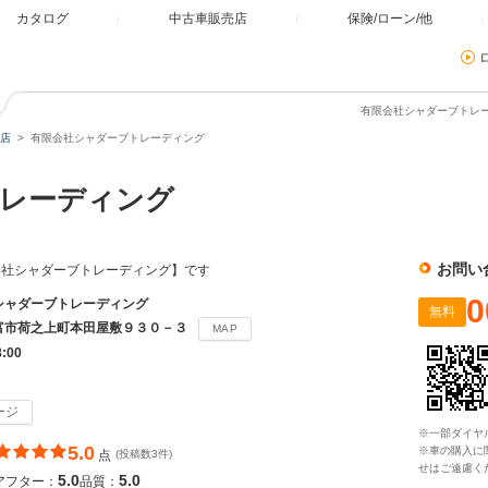
カタログ
中古車販売店
保険/ローン/他
有限会社シャダーブトレー
店
有限会社シャダーブトレーディング
トレーディング
お問い
会社シャダーブトレーディング】です
0
シャダーブトレーディング
無料
富市荷之上町本田屋敷９３０－３
MAP
8:00
ージ
※一部ダイヤ
5.0
※車の購入に
点
(投稿数3件)
せはご遠慮く
5.0
5.0
アフター：
品質：