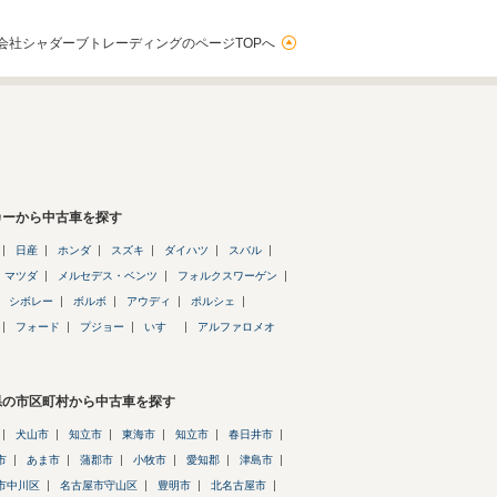
会社シャダーブトレーディングのページTOPへ
カーから中古車を探す
日産
ホンダ
スズキ
ダイハツ
スバル
マツダ
メルセデス・ベンツ
フォルクスワーゲン
シボレー
ボルボ
アウディ
ポルシェ
フォード
プジョー
いすゞ
アルファロメオ
県の市区町村から中古車を探す
犬山市
知立市
東海市
知立市
春日井市
市
あま市
蒲郡市
小牧市
愛知郡
津島市
市中川区
名古屋市守山区
豊明市
北名古屋市