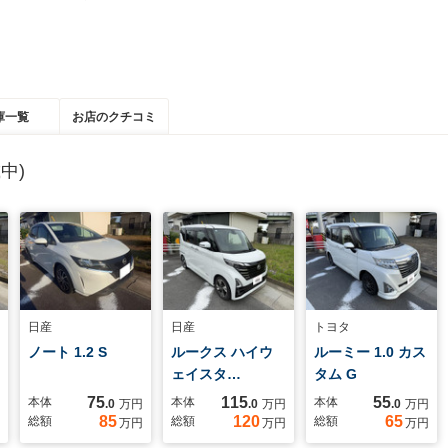
庫一覧
お店のクチコミ
中)
日産
日産
トヨタ
ノート 1.2 S
ルークス ハイウ
ルーミー 1.0 カス
ェイスタ…
タム G
75
115
55
本体
本体
本体
.0
万円
.0
万円
.0
万円
85
120
65
総額
総額
総額
万円
万円
万円