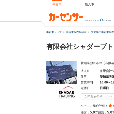
中古車
輸入車
中古車トップ
中古車販売店検索
愛知県の中古車販売
有限会社シャダーブ
愛知県弥富市の【有限
法人名
有限会社
住所
愛知県弥
営業時間
10:00～1
定休日
日曜日
このお店のホームペ
クチコミ総合評価：
5.0
5.0
接客：
雰囲気：