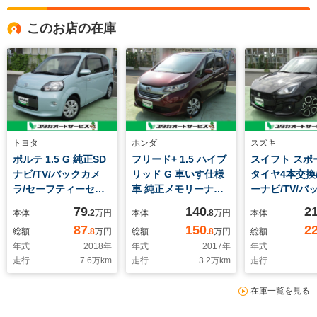
このお店の在庫
トヨタ
ホンダ
スズキ
ポルテ 1.5 G 純正SD
フリード+ 1.5 ハイブ
スイフト スポー
ナビ/TV/バックカメ
リッド G 車いす仕様
タイヤ4本交換
ラ/セーフティーセン
車 純正メモリーナ
ーナビ/TV/バ
ス/パワースライドド
ビ/TV/バックカメラ/
ラ/衝突軽減ブ
79
140
2
本体
.2
万円
本体
.8
万円
本体
ア/プッシュスタート/
両側パワースライドド
オートエアコン
87
150
2
総額
.8
万円
総額
.8
万円
総額
スマートキー/ETC/シ
ア/ホンダセンシン
ートキー/ETC/
年式
2018
年
年式
2017
年
年式
ートヒーター/オート
グ/ETC/スマートキー/
ッドライト/フ
走行
7.6
万km
走行
3.2
万km
走行
マチックハイビーム/
プッシュスター
ンプ/シートヒ
フォグランプ
ト/LEDヘッドライト/
在庫一覧を見る
アダプティブクルーズ
コントロール