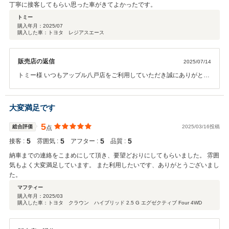
丁寧に接客してもらい思った車がきてよかったです。
トミー
購入年月：
2025/07
購入した車：トヨタ レジアスエース
販売店の返信
2025/07/14
トミー様 いつもアップル八戸店をご利用していただき誠にありがとう
ございます。お褒めの言葉をいただき大変嬉しく思っております。 ト
ミー様とはかれこれ10年以上のお取引をさせていただいております
が、今回も一緒にお気に入りの1台を見つけることができ担当したス
大変満足です
タッフも大変喜んでおりました。 今後も安心してご利用いただけるよ
うにより一層丁寧な対応を心がけて参りますので、引き続き末永いお
5
総合評価
2025/03/16投稿
点
付き合いをよろしくお願いいたします。 お車の事で何かございました
5
5
5
5
接客 :
雰囲気 :
アフター :
品質 :
ら、いつでもお気軽にご連絡ください。
納車までの連絡をこまめにして頂き、要望どおりにしてもらいました。 雰囲
気もよく大変満足しています。 また利用したいです、ありがとうございまし
た。
マフティー
購入年月：
2025/03
購入した車：トヨタ クラウン ハイブリッド 2.5 G エグゼクティブ Four 4WD