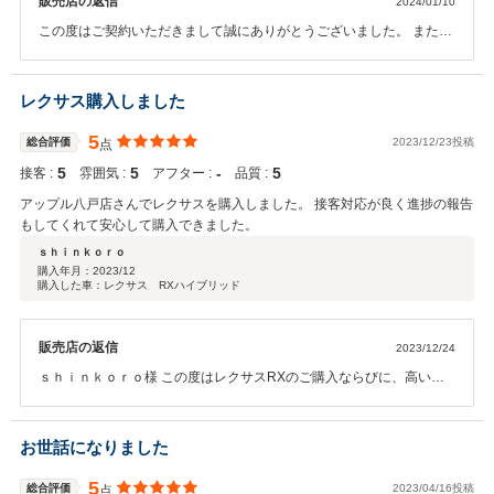
販売店の返信
2024/01/10
この度はご契約いただきまして誠にありがとうございました。 また、
お忙しい中ご納車後の無料1ヶ月点検でご来店頂きありがとうござい
ました！ 今回はこのような高い評価をいただきまして、社員一同心か
ら感謝しております。 今後、6ヶ月点検のご案内もさせていただきま
レクサス購入しました
すので、引き続きアップル八戸店のご利用お待ちしております。
5
総合評価
2023/12/23投稿
点
5
5
‐
5
接客 :
雰囲気 :
アフター :
品質 :
アップル八戸店さんでレクサスを購入しました。 接客対応が良く進捗の報告
もしてくれて安心して購入できました。
ｓｈｉｎｋｏｒｏ
購入年月：
2023/12
購入した車：レクサス RXハイブリッド
販売店の返信
2023/12/24
ｓｈｉｎｋｏｒｏ様 この度はレクサスRXのご購入ならびに、高い評
価をつけて頂きありがとうございました。来月の1か月点検と4月のタ
イヤ交換と責任をもって対応致しますので、これからもアップル八戸
店を宜しくお願い致します。 また、1月６日～8日の初売りも福袋を用
お世話になりました
意しておりますので、大好きな奥様と一緒のご来店お待ちしておりま
す。
5
総合評価
2023/04/16投稿
点