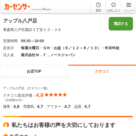
履歴
お気に入り
メニュー
アップル八戸店
電話する
青森県八戸市諏訪３丁目１３－２６
営業時間
09:30～18:00
定休日
毎週火曜日・ＧＷ・お盆（８／１２～８／１９）・年末年始
法人名
株式会社Ｍ．Ｆ．ノースジャパン
お店TOP
クチコミ
アップル八戸店 (クチコミ一覧)
4.8
クチコミ総合評価：
（投稿数82件）
4.8
4.7
4.7
4.7
接客 :
雰囲気 :
アフター :
品質 :
私たちはお客様の声を大切にしております