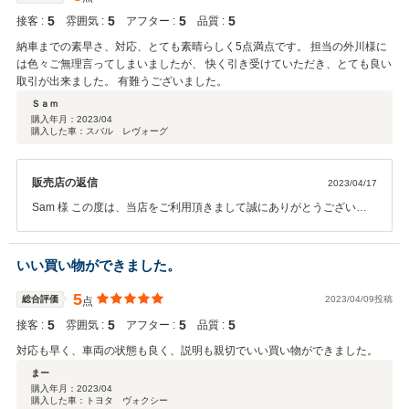
5
5
5
5
接客 :
雰囲気 :
アフター :
品質 :
納車までの素早さ、対応、とても素晴らしく5点満点です。 担当の外川様に
は色々ご無理言ってしまいましたが、 快く引き受けていただき、とても良い
取引が出来ました。 有難うございました。
Ｓａｍ
購入年月：
2023/04
購入した車：スバル レヴォーグ
販売店の返信
2023/04/17
Sam 様 この度は、当店をご利用頂きまして誠にありがとうございま
した。 これからも全力でカーライフをサポートしてまいりますので、
末永いお付き合いの程よろしくお願い致します。
いい買い物ができました。
5
総合評価
2023/04/09投稿
点
5
5
5
5
接客 :
雰囲気 :
アフター :
品質 :
対応も早く、車両の状態も良く、説明も親切でいい買い物ができました。
まー
購入年月：
2023/04
購入した車：トヨタ ヴォクシー