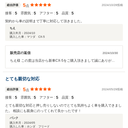
5
総合評価
2024/10/28投稿
点
5
5
5
5
接客 :
雰囲気 :
アフター :
品質 :
契約から車の説明まで丁寧に対応して頂きました。
ちえ
購入年月：
2024/10
購入した車：マツダ CX-5
販売店の返信
2024/10/30
ちえ様 この度は当店から新車CX-5をご購入頂きまして誠にありがと
うございました。また注文から納車までお時間が掛かりご迷惑をお掛
けしました。これからCX-5ライフをご堪能頂き素敵なカーライフを送
っていただけるようお祈り申し上げます。また、無料1か月点検と６
とても親切な対応
カ月点検のご予約もお願い致します。CX-5の事で何かご相談や質問が
有りましたら、いつでもご連絡下さいませ。今回のご購入、重ねてお
5
総合評価
2024/05/29投稿
点
礼申し上げます。
5
5
5
5
接客 :
雰囲気 :
アフター :
品質 :
とても親切な対応と押し売りしないのでとても気持ちよく車を購入できまし
た。 相談にも親身にのってくれて良かったです！
バンク
購入年月：
2024/05
購入した車：ホンダ フリード