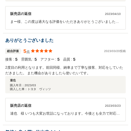
販売店の返信
2023/04/10
まー様、この度は過大なる評価をいただきありがとうございました。
アップル八戸店の従業員一同、大変喜んでおります。アップルは決し
て売りっぱなしはしません。これからのお付き合いを大事にしたいの
で、気になる点や相談など気楽にご連絡頂ければ幸いです！まー様の
ありがとうございました
良きカーライフとご家族のご多幸をお祈りいたしております。
5
総合評価
2023/03/20投稿
点
5
5
5
5
接客 :
雰囲気 :
アフター :
品質 :
2度目の利用となります。前回同様、納車まで丁寧な接客、対応をしていた
だきました。 また機会がありましたら使いたいです。
達也
購入年月：
2023/03
購入した車：トヨタ ヴィッツ
販売店の返信
2023/03/23
達也 様 いつも大変お世話になっております。今後とも全力で対応し
てまいりますので、末永いお付き合いの程よろしくお願い申し上げま
す。