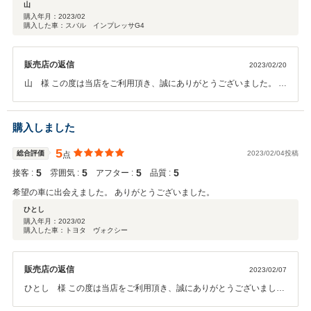
山
購入年月：
2023/02
購入した車：スバル インプレッサG4
販売店の返信
2023/02/20
山 様 この度は当店をご利用頂き、誠にありがとうございました。 何
でもご相談下さい。これからのカーライフをより良いものにする為に
全力でバックアップ致します。 何卒、宜しくお願い致します。
購入しました
5
総合評価
2023/02/04投稿
点
5
5
5
5
接客 :
雰囲気 :
アフター :
品質 :
希望の車に出会えました。 ありがとうございました。
ひとし
購入年月：
2023/02
購入した車：トヨタ ヴォクシー
販売店の返信
2023/02/07
ひとし 様 この度は当店をご利用頂き、誠にありがとうございまし
た。 遠方ではございますが、これからもアフターサービスをしっかり