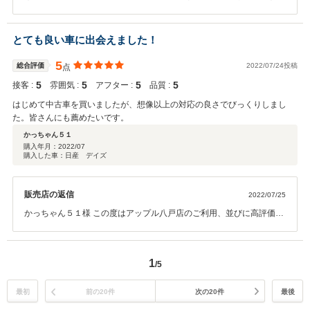
ざいます。 今後とも何でもかまいません。ご相談頂ければ全力で充実
したカーライフをサポートしてまいります。 宜しくお願い申し上げま
す。
とても良い車に出会えました！
5
総合評価
2022/07/24投稿
点
5
5
5
5
接客 :
雰囲気 :
アフター :
品質 :
はじめて中古車を買いましたが、想像以上の対応の良さでびっくりしまし
た。皆さんにも薦めたいです。
かっちゃん５１
購入年月：
2022/07
購入した車：日産 デイズ
販売店の返信
2022/07/25
かっちゃん５１様 この度はアップル八戸店のご利用、並びに高評価あ
りがとうございます。中古車はどこの店舗でも買えますのでアップル
では接客力で差別化を図れるように常日頃からお客真のニーズに最大
限応えるように努力しています。かっちゃん５１様にもご満足いただ
1
/5
けて何よりでございます。今後もかっちゃん５１様の良いカーライフ
のお手伝いをさせていただければと考えておりますので、どのような
些細なことでも構いませんので気になることがあればお気軽にご相談
最初
前の20件
次の20件
最後
下さい。