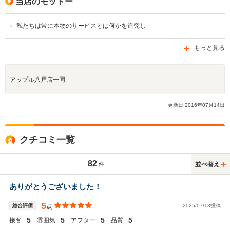
当店のモットー
私たちは常に本物のサービスとは何かを追究し
もっと見る
アップル八戸店一同
更新日
2016
年
07
月
14
日
クチコミ一覧
82
並べ替え
件
ありがとうございました！
5
総合評価
2025/07/13投稿
点
5
5
5
5
接客 :
雰囲気 :
アフター :
品質 :