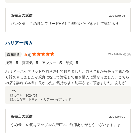
販売店の返信
2024/06/02
バンク様 この度はフリードHVをご契約いただきまして誠にありが
とうございました。その後お車の状態はいかがでしょうか？ 今回はこ
のような高い評価をいただきまして、社員一同心から感謝しておりま
す。来月30日に無料1か月点検がございます。その際に、何か気にな
ハリアー購入
る点や、ご相談が有ればお申し付け下さいませ。また何かお困りの際
はぜひお気軽にお立ち寄りください。 今後とも、どうぞ宜しくお願い
5
総合評価
2024/04/29投稿
点
致します。
5
5
5
5
接客 :
雰囲気 :
アフター :
品質 :
ハリアーハイブリッドを購入させて頂きました。購入当初から色々問題があ
り諦めもしましたが親身になって対応して頂き購入に繋がりました。こちら
の店を訪ねて本当に良かった。気持ちよく納車させて頂きました。ありがと
うございました。
うめ
購入年月：
2024/04
購入した車：トヨタ ハリアーハイブリッド
販売店の返信
2024/04/30
うめ様 この度はアップル八戸店のご利用ありがとうございます。また
高評価ありがとうございます。こちらこそ色々ご協力いただき予定通