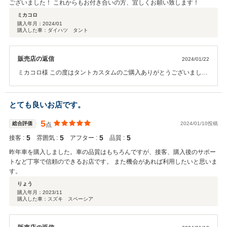
ございました！ これからもお付き合いの方、宜しくお願い致します！
ミカコロ
購入年月：
2024/01
購入した車：ダイハツ タント
販売店の返信
2024/01/22
ミカコロ様 この度はタントカスタムのご購入ありがとうございまし
た。また過大なる評価を頂きまして感謝申し上げます。ミカコロ様の
お車は2年間の保証制度に加入しておりますので、何か気になる所
や、不具合が有りましたら直ぐご連絡頂ければ対応させて頂きます。
とても良いお店です。
これからもミカコロ様のカーラーフにお役に立てる様、頑張りますの
でアップル八戸店を宜しくお願いします。
5
総合評価
2024/01/10投稿
点
5
5
5
5
接客 :
雰囲気 :
アフター :
品質 :
昨年車を購入しました。車の品質はもちろんですが、接客、購入後のサポー
トなど丁寧で信頼のできるお店です。 また機会があれば利用したいと思いま
す。
りょう
購入年月：
2023/11
購入した車：スズキ スペーシア