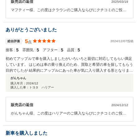
販売店の返信
2025/03/19
マフティー様、この度はクラウンのご購入ならびにクチコミのご投稿
ありがとうございます！マフティー様のご要望に合ったクラウンを一
緒に見つけることができて大変嬉しく思います。今後は各種点検にて
サポートさせていただきますので、お車の事で何かございましたらお
ありがとうございました
気軽にご連絡ください。末永いお付き合いを宜しくお願い致します。
5
総合評価
2024/12/07投稿
点
5
5
5
5
接客 :
雰囲気 :
アフター :
品質 :
初めてアップルで車を購入しましたがいろいろと親切に対応してもらい満足
しています。 はじめは車の乗り換えのため、買取と希望の車を探してもらう
目的でしたが 結果的にアップルにあった車が気に入り購入する形となりまし
た。 質問や相談にも購入者に寄り添った対応をしてくれたのも良かったで
がんちゃん
す。 大切に乗らせて頂きます！ありがとうございました！
購入年月：
2024/12
購入した車：トヨタ ハリアー
販売店の返信
2024/12/12
がんちゃん様、この度はハリアーのご購入ならびにクチコミのご投稿
ありがとうございます！ご要望に合ったハリアーのご購入のお手伝い
が出来て良かったです。お車も気に入って頂いてる様子ですので、安
心しました。お車の事で何かありましたらお気軽にご相談ください。
新車を購入しました
これからも宜しくお願いします。