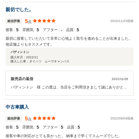
と行いますので、今後ともよろしくお願い致します。
親切でした。
5
総合評価
2022/11/25投稿
点
5
5
‐
5
接客 :
雰囲気 :
アフター :
品質 :
親切に接客していただいて非常に心地よく取引を進めることが出来ました。
他店舗よりもオススメです。
パディントン
購入年月：
2022/11
購入した車：ダイハツ ムーヴキャンバス
販売店の返信
2022/11/26
パディントン 様 この度は、当店をご利用頂きまして誠にありがとう
ございます。 いつでも何かございましたらご相談下さい。 全力でサポ
ートしてまいります。 今後ともよろしくお願い申し上げます。
中古車購入
5
総合評価
2022/09/04投稿
点
5
5
5
5
接客 :
雰囲気 :
アフター :
品質 :
接客や車の対応がとても良かった。 納車まで早くてスムーズでした。