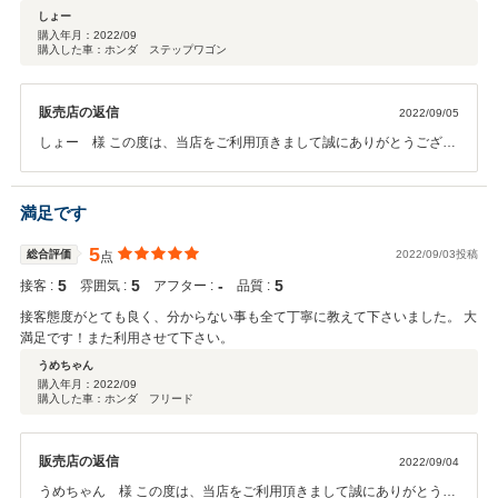
しょー
購入年月：
2022/09
購入した車：ホンダ ステップワゴン
販売店の返信
2022/09/05
しょー 様 この度は、当店をご利用頂きまして誠にありがとうござい
ました。 しょー様の安心で楽しいカーライフを全力でサポートしてま
いりますので、今後ともよろしくお願い申し上げます。
満足です
5
総合評価
2022/09/03投稿
点
5
5
‐
5
接客 :
雰囲気 :
アフター :
品質 :
接客態度がとても良く、分からない事も全て丁寧に教えて下さいました。 大
満足です！また利用させて下さい。
うめちゃん
購入年月：
2022/09
購入した車：ホンダ フリード
販売店の返信
2022/09/04
うめちゃん 様 この度は、当店をご利用頂きまして誠にありがとうご