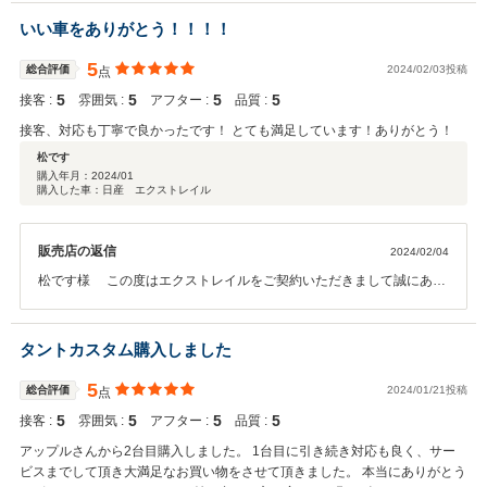
り納車することができました。アップルではお客様のご要望やご期待
に添えるように先進誠意対応することをモットーとしております。う
いい車をありがとう！！！！
め様に当社のサービスにご満足いただき大変光栄でございます。この
度はアップル八戸店のご利用誠にありがとうございました。
5
総合評価
2024/02/03投稿
点
5
5
5
5
接客 :
雰囲気 :
アフター :
品質 :
接客、対応も丁寧で良かったです！ とても満足しています！ありがとう！
松です
購入年月：
2024/01
購入した車：日産 エクストレイル
販売店の返信
2024/02/04
松です様 この度はエクストレイルをご契約いただきまして誠にあり
がとうございました。その後お車の状態はいかがでしょうか？ 今回は
このような高い評価をいただきまして、社員一同心から感謝しており
ます。こだわりの1台を見つける事が出来ましたが、その分時間も掛
タントカスタム購入しました
かってしまい松ですさんには大変ご迷惑をお掛けしました。今回カー
センサー保証3年に加入されていますので何かお困りの際はぜひお気
5
総合評価
2024/01/21投稿
点
軽にご連絡頂ければ幸いです。 今後とも、どうぞ宜しくお願い致しま
5
5
5
5
接客 :
雰囲気 :
アフター :
品質 :
す。
アップルさんから2台目購入しました。 1台目に引き続き対応も良く、サー
ビスまでして頂き大満足なお買い物をさせて頂きました。 本当にありがとう