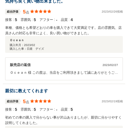
気持ち良く買い物出来ました。
5
総合評価
2023/02/26投稿
点
5
5
‐
4
接客 :
雰囲気 :
アフター :
品質 :
車種、価格とも希望どおりの車を購入できて大変満足です。店の雰囲気、店
員さんの対応も非常によく、良い買い物ができました。
Ｏｃｅａｎ
購入年月：
2023/02
購入した車：日産 デイズ
販売店の返信
2023/02/27
Ｏｃｅａｎ 様 この度は、当店をご利用頂きまして誠にありがとうござ
いました。 何かございましたらいつでもご相談下さい。安心、安全の
カーライフを全力でサポートしてまいります。何卒、宜しくお願い申
し上げます。
親切に教えてくれます
5
総合評価
2023/02/19投稿
点
5
5
‐
5
接客 :
雰囲気 :
アフター :
品質 :
初めての車の購入で分からない事が沢山ありましたが、親切に分かりやすく
説明してくれました。