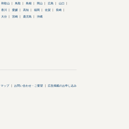
和歌山
鳥取
島根
岡山
広島
山口
香川
愛媛
高知
福岡
佐賀
長崎
大分
宮崎
鹿児島
沖縄
トマップ
お問い合わせ・ご要望
広告掲載のお申し込み