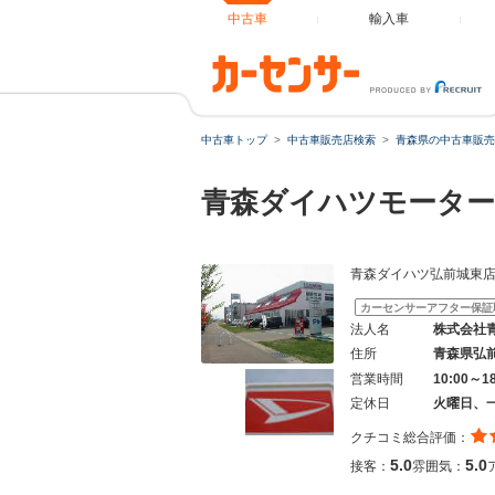
中古車
輸入車
中古車トップ
中古車販売店検索
青森県の中古車販売
青森ダイハツモーター
青森ダイハツ弘前城東
カーセンサーアフター保証
法人名
株式会社
住所
青森県弘
営業時間
10:00～1
定休日
火曜日、
クチコミ総合評価：
5.0
5.0
接客：
雰囲気：