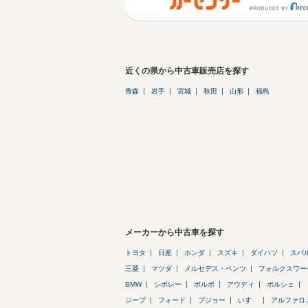
近くの県から中古車販売店を探す
青森
岩手
宮城
秋田
山形
福島
メーカーから中古車を探す
トヨタ
日産
ホンダ
スズキ
ダイハツ
スバ
三菱
マツダ
メルセデス・ベンツ
フォルクスワー
BMW
シボレー
ボルボ
アウディ
ポルシェ
ジープ
フォード
プジョー
いすゞ
アルファロ