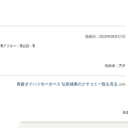
投稿日：
2025年08月17日
5
5
5
：
アフター：
品質：
投稿者：
アク
青森ダイハツモータース 弘前城東のクチコミ一覧を見る
(1件)
青