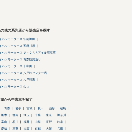
県の他の系列店から販売店を探す
イハツモータース 弘前神田
イハツモータース 五所川原
イハツモータース Ｕ－ＣＡＲアイル石江店
イハツモータース 青森観光通り
イハツモータース 十和田
イハツモータース 八戸卸センター店
イハツモータース 八戸類家
イハツモータース むつ
府県から中古車を探す
青森
岩手
宮城
秋田
山形
福島
栃木
群馬
埼玉
千葉
東京
神奈川
富山
石川
福井
山梨
長野
岐阜
愛知
三重
滋賀
京都
大阪
兵庫