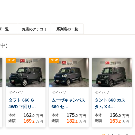
庫一覧
お店のクチコミ
系列店の一覧
中)
NEW
NEW
ダイハツ
ダイハツ
ダイハツ
タフト 660 G
ムーヴキャンバス
タント 660 カス
4WD 下回り…
660 セ…
タム X 4…
162
175
156
本体
本体
本体
.0
万円
.0
万円
.0
万円
169
182
163
総額
総額
総額
.2
万円
.1
万円
.2
万円