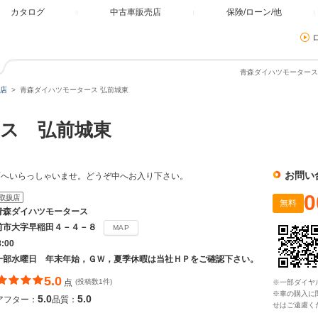
カタログ
中古車販売店
保険/ローン/他
青森ダイハツモータース 
店
青森ダイハツモータース 弘前城東
ス 弘前城東
お問い
店へいらっしゃいませ。どうぞ中へお入り下さい。
0
取扱店
無料
青森ダイハツモータース
前市大字早稲田４－４－８
MAP
8:00
一部水曜日 年末年始，ＧＷ，夏季休暇は当社ＨＰをご確認下さい。
5.0
点
(投稿数1件)
※一部ダイヤ
※車の購入に
5.0
5.0
アフター：
品質：
せはご遠慮く