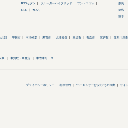
RS3セダン
クルーガーハイブリッド
プントエヴォ
奈良
GLC
カムリ
徳島
熊本
上北郡
平川市
南津軽郡
黒石市
北津軽郡
三沢市
青森市
三戸郡
五所川原市
入車
車買取・車査定
中古車リース
プライバシーポリシー
利用規約
"カーセンサーは安心"その理由
サイ