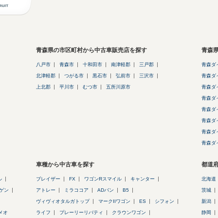
青森県の市区町村から中古車販売店を探す
青森
八戸市
青森市
十和田市
南津軽郡
三戸郡
青森ダ
北津軽郡
つがる市
黒石市
弘前市
三沢市
青森ダ
上北郡
平川市
むつ市
五所川原市
青森ダ
青森ダ
青森ダ
青森ダ
青森ダ
青森ダ
車種から中古車を探す
都道
ル
ブレイザー
FX
ワゴンRスマイル
キャンター
北海道
ゲン
アトレー
ミラココア
ADバン
B5
茨城
ヴィヴィオタルガトップ
マークIIワゴン
ES
シフォン
新潟
メオ
ライフ
プレーリーリバティ
クラウンワゴン
静岡