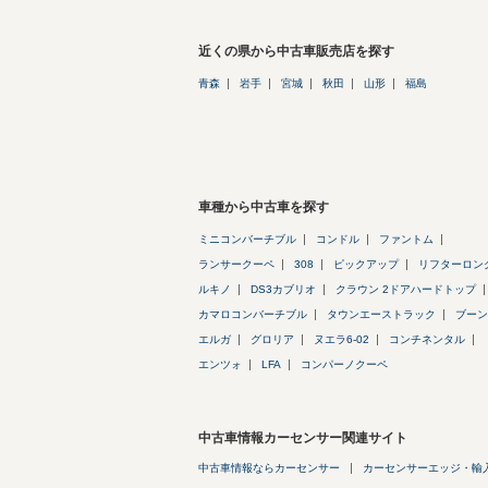
近くの県から中古車販売店を探す
青森
岩手
宮城
秋田
山形
福島
車種から中古車を探す
ミニコンバーチブル
コンドル
ファントム
ランサークーペ
308
ピックアップ
リフターロン
ルキノ
DS3カブリオ
クラウン 2ドアハードトップ
カマロコンバーチブル
タウンエーストラック
ブーン
エルガ
グロリア
ヌエラ6-02
コンチネンタル
エンツォ
LFA
コンパーノクーペ
中古車情報カーセンサー関連サイト
中古車情報ならカーセンサー
カーセンサーエッジ・輸