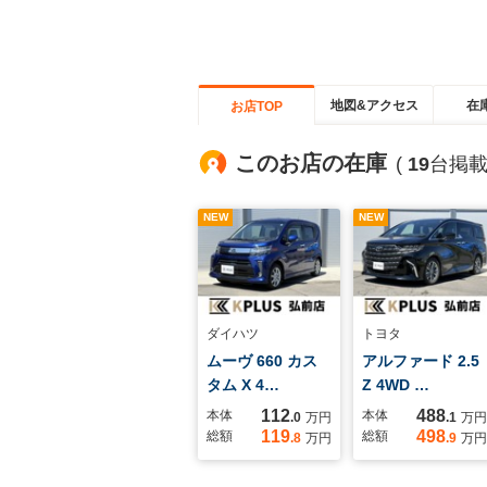
地図&アクセス
在
お店TOP
このお店の在庫
(
19
台掲載
NEW
NEW
ダイハツ
トヨタ
ムーヴ 660 カス
アルファード 2.5
タム X 4…
Z 4WD …
112
488
本体
本体
.0
万円
.1
万円
119
498
総額
総額
.8
万円
.9
万円