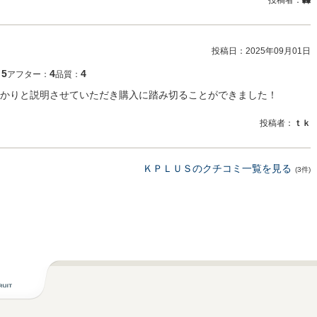
投稿者：
轟
投稿日：
2025年09月01日
5
4
4
：
アフター：
品質：
かりと説明させていただき購入に踏み切ることができました！
投稿者：
ｔｋ
ＫＰＬＵＳのクチコミ一覧を見る
(3件)