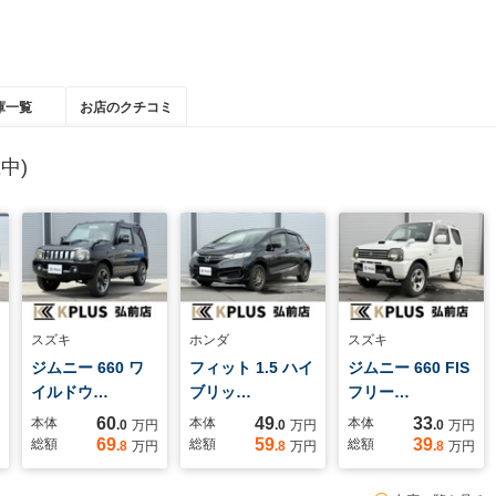
庫一覧
お店のクチコミ
中)
スズキ
ホンダ
スズキ
ジムニー 660 ワ
フィット 1.5 ハイ
ジムニー 660 FIS
イルドウ…
ブリッ…
フリー…
60
49
33
本体
本体
本体
.0
万円
.0
万円
.0
万円
69
59
39
総額
総額
総額
.8
万円
.8
万円
.8
万円