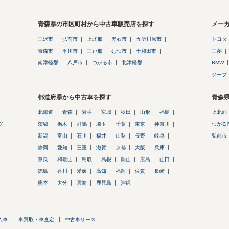
青森県の市区町村から中古車販売店を探す
メー
三沢市
弘前市
上北郡
黒石市
五所川原市
トヨタ
青森市
平川市
三戸郡
むつ市
十和田市
三菱
南津軽郡
八戸市
つがる市
北津軽郡
BMW
ジープ
都道府県から中古車を探す
青森
北海道
青森
岩手
宮城
秋田
山形
福島
上北郡
グ
茨城
栃木
群馬
埼玉
千葉
東京
神奈川
つがる
新潟
富山
石川
福井
山梨
長野
岐阜
弘前市
静岡
愛知
三重
滋賀
京都
大阪
兵庫
奈良
和歌山
鳥取
島根
岡山
広島
山口
徳島
香川
愛媛
高知
福岡
佐賀
長崎
熊本
大分
宮崎
鹿児島
沖縄
入車
車買取・車査定
中古車リース