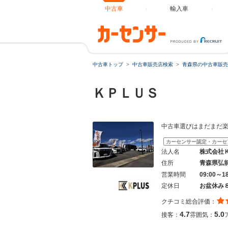
中古車
輸入車
中古車トップ
中古車販売店検索
青森県の中古車販売
ＫＰＬＵＳ
中古車選びはまだまだ
カーセンサー認定・カーセ
法人名
株式会社
住所
青森県弘
営業時間
09:00～
定休日
お盆休み
クチコミ総合評価：
4.7
5.0
接客：
雰囲気：