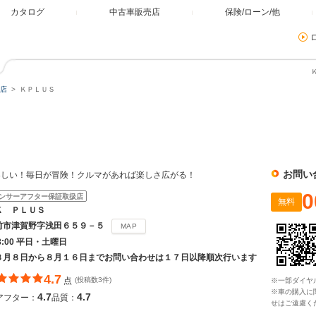
カタログ
中古車販売店
保険/ローン/他
店
ＫＰＬＵＳ
お問い
楽しい！毎日が冒険！クルマがあれば楽しさ広がる！
0
ンサーアフター保証取扱店
無料
Ｋ ＰＬＵＳ
前市津賀野字浅田６５９－５
MAP
18:00 平日・土曜日
８月８日から８月１６日までお問い合わせは１７日以降順次行います
4.7
点
(投稿数3件)
※一部ダイヤ
※車の購入に
4.7
4.7
アフター：
品質：
せはご遠慮く