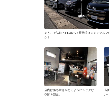
ようこそ弘前 K PLUSへ！展示場はまるでクル
ク！
店内は落ち着きがあるようにシックな
高
空間を演出。
ン