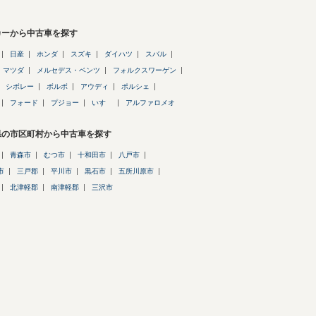
カーから中古車を探す
日産
ホンダ
スズキ
ダイハツ
スバル
マツダ
メルセデス・ベンツ
フォルクスワーゲン
シボレー
ボルボ
アウディ
ポルシェ
フォード
プジョー
いすゞ
アルファロメオ
県の市区町村から中古車を探す
青森市
むつ市
十和田市
八戸市
市
三戸郡
平川市
黒石市
五所川原市
北津軽郡
南津軽郡
三沢市