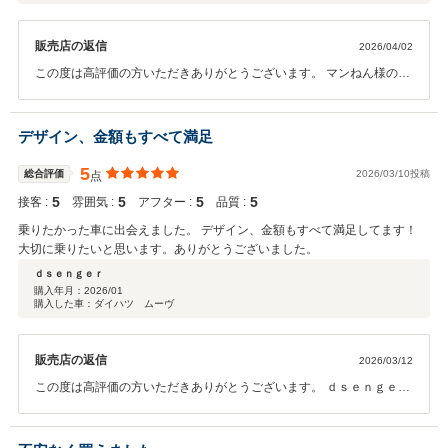
販売店の返信
2026/04/02
この度は高評価の方いただきありがとうございます。 マンねん様の良
い選択の後押しができたこと大変嬉しく思います。今後ともお車のこ
とでなにかありましたらスタッフ一同誠意をもって対応させていただ
きますので何卒よろしくお願い致します。
デザイン、金額もすべて満足
5
総合評価
2026/03/10投稿
点
5
5
5
5
接客 :
雰囲気 :
アフター :
品質 :
乗りたかった車に出会えました。 デザイン、金額もすべて満足してます！
大切に乗りたいと思います。ありがとうございました。
ｄｓｅｎｇｅｒ
購入年月：
2026/01
購入した車：ダイハツ ムーヴ
販売店の返信
2026/03/12
この度は高評価の方いただきありがとうございます。 ｄｓｅｎｇｅｒ
様の素敵な一台を一緒に選べたこと大変嬉しく思います。今後ともお
車のことでなにかありましたらお気軽にご連絡いただければと思いま
す。何卒よろしくお願い致します。