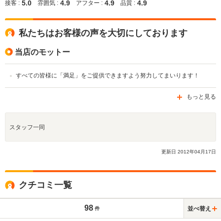
5.0
4.9
4.9
4.9
接客 :
雰囲気 :
アフター :
品質 :
私たちはお客様の声を大切にしております
当店のモットー
すべての皆様に「満足」をご提供できますよう努力してまいります！
もっと見る
スタッフ一同
更新日
2012
年
04
月
17
日
クチコミ一覧
98
並べ替え
件