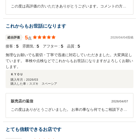
この度は高評価の方いただきありがとうございます。コメントの方も
大変嬉しく思います。 今後ともなにかありましたらお気軽にご連絡い
ただければと思います。スタッフ一同誠意をもって対応させていただ
きますので何卒よろしくお願い致します。
これからもお世話になります
5
総合評価
2026/04/04投稿
点
5
5
5
5
接客 :
雰囲気 :
アフター :
品質 :
無理なお願いでも親切・丁寧で迅速に対応していただきました。大変満足し
ています。 車検や点検などでこれからもお世話になりますがよろしくお願い
します。
ＫＹＯＵ
購入年月：
2026/03
購入した車：スズキ スペーシア
販売店の返信
2026/04/07
この度はありがとうございました。 お車の事なら何でもご相談下さ
い！ 引き続き宜しくお願い申し上げます。
とても信頼できるお店です