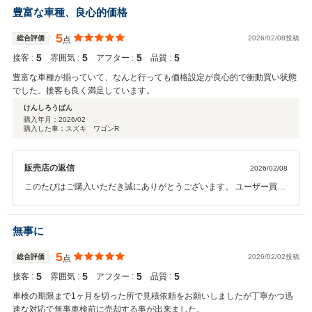
豊富な車種、良心的価格
5
総合評価
2026/02/08投稿
点
5
5
5
5
接客 :
雰囲気 :
アフター :
品質 :
豊富な車種が揃っていて、なんと行っても価格設定が良心的で衝動買い状態
でした。接客も良く満足しています。
けんしろうぱん
購入年月：
2026/02
購入した車：スズキ ワゴンR
販売店の返信
2026/02/08
このたびはご購入いただき誠にありがとうございます。 ユーザー買取
車を中心に店頭販売しております。 なるべく良い車両をお安く乗って
頂けるように、頑張っております。 今後とも宜しくお願い致します。
無事に
5
総合評価
2026/02/02投稿
点
5
5
5
5
接客 :
雰囲気 :
アフター :
品質 :
車検の期限まで1ヶ月を切った所で見積依頼をお願いしましたが丁寧かつ迅
速な対応で無事車検前に売却する事が出来ました。