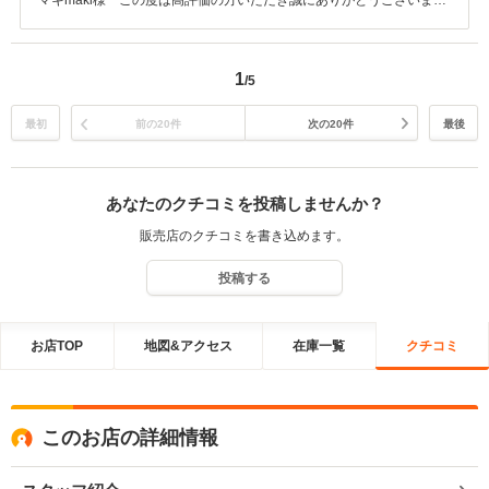
マキmaki様 この度は高評価の方いただき誠にありがとうございま
す。これからも精一杯頑張りますので車のことで何かご相談がありま
したらお気軽にご相談ください。何卒よろしくお願い致します。
1
/5
最初
前の20件
次の20件
最後
あなたのクチコミを投稿しませんか？
販売店のクチコミを書き込めます。
投稿する
お店TOP
地図&アクセス
在庫一覧
クチコミ
このお店の詳細情報