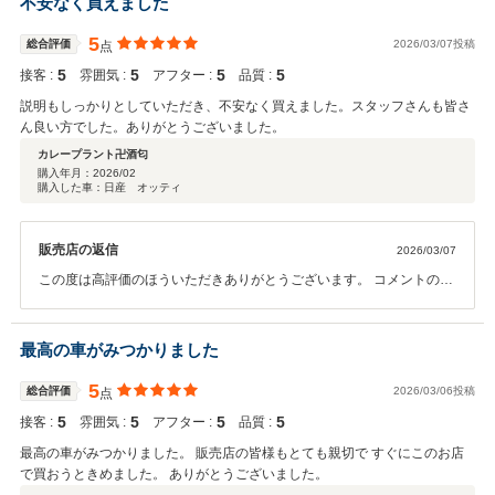
不安なく買えました
5
総合評価
2026/03/07投稿
点
5
5
5
5
接客 :
雰囲気 :
アフター :
品質 :
説明もしっかりとしていただき、不安なく買えました。スタッフさんも皆さ
ん良い方でした。ありがとうございました。
カレープラント卍酒匂
購入年月：
2026/02
購入した車：日産 オッティ
販売店の返信
2026/03/07
この度は高評価のほういただきありがとうございます。 コメントの方
も嬉しく思います。今後もスタッフ一同誠意をもって頑張りますので
何か不安なことやご相談がありましたらお気軽にご連絡いただければ
と思います。何卒よろしくお願い致します。
最高の車がみつかりました
5
総合評価
2026/03/06投稿
点
5
5
5
5
接客 :
雰囲気 :
アフター :
品質 :
最高の車がみつかりました。 販売店の皆様もとても親切で すぐにこのお店
で買おうときめました。 ありがとうございました。