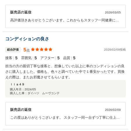
販売店の返信
2026/03/05
高評価頂きありがとうございます。これからもスタッフ一同健康に配
慮しながら 営業致しますので引き続き宜しくお願い致します。
コンディションの良さ
5
総合評価
2026/02/09投稿
点
5
5
5
5
接客 :
雰囲気 :
アフター :
品質 :
担当の方の親切丁寧な接客と、想像していた以上に車のコンディションの良
さに購入しました。価格も、色々と調べていた中で１番安かったです。買換
えの際は、またお邪魔させてもらいます。
ｌｌａ４９
購入年月：
2024/05
購入した車：ダイハツ ムーヴコンテ
販売店の返信
2026/02/09
この度はありがとうございます。 スタッフ一同一台ずつ丁寧に仕上げ
を心がけてますので 喜んでいただけて嬉しく思います。 今後とも宜し
くお願い申し上げます。