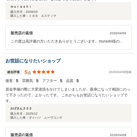
ｍｕｒａｓｈｉ
購入年月：
2026/03
購入した車：トヨタ エスティマ
販売店の返信
2026/04/09
この度は高評価の方いただきありがとうございます。murashi様の気
に入った一台を一緒に選べたこと大変嬉しく思います。 今後ともお車
のことで何かありましたら精一杯頑張りますのでお気軽にご連絡いた
だければと思います。
お世話になりたいショップ
5
総合評価
2026/04/08投稿
点
5
5
5
5
接客 :
雰囲気 :
アフター :
品質 :
資金準備の際に大変迷惑をかけてしまいましたが、親身になって相談にのっ
て下さったので、よかったです。 これからもお世話になりたいショップで
す。
かげさん３３３
購入年月：
2025/12
購入した車：ダイハツ ムーヴコンテ
販売店の返信
2026/04/09