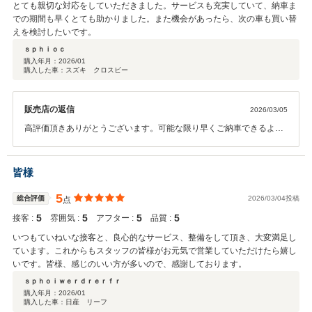
とても親切な対応をしていただきました。サービスも充実していて、納車ま
での期間も早くとても助かりました。また機会があったら、次の車も買い替
えを検討したいです。
ｓｐｈｉｏｃ
購入年月：
2026/01
購入した車：スズキ クロスビー
販売店の返信
2026/03/05
高評価頂きありがとうございます。可能な限り早くご納車できるよう
動いております。 是非次の機会もご利用下さい。 宜しくお願い致しま
す。
皆様
5
総合評価
2026/03/04投稿
点
5
5
5
5
接客 :
雰囲気 :
アフター :
品質 :
いつもていねいな接客と、良心的なサービス、整備をして頂き、大変満足し
ています。これからもスタッフの皆様がお元気で営業していただけたら嬉し
いです。皆様、感じのいい方が多いので、感謝しております。
ｓｐｈｏｉｗｅｒｄｒｅｒｆｒ
購入年月：
2026/01
購入した車：日産 リーフ