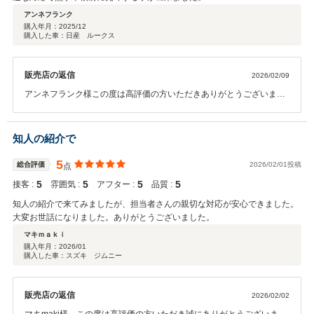
アンネフランク
購入年月：
2025/12
購入した車：日産 ルークス
販売店の返信
2026/02/09
アンネフランク様この度は高評価の方いただきありがとうございま
す。今後もお車のことでなにかございましたら精一杯頑張りますので
お気軽にご相談いただければと思います。
知人の紹介で
5
総合評価
2026/02/01投稿
点
5
5
5
5
接客 :
雰囲気 :
アフター :
品質 :
知人の紹介で来てみましたが、担当者さんの親切な対応が安心できました。
大変お世話になりました。ありがとうございました。
マキｍａｋｉ
購入年月：
2026/01
購入した車：スズキ ジムニー
販売店の返信
2026/02/02