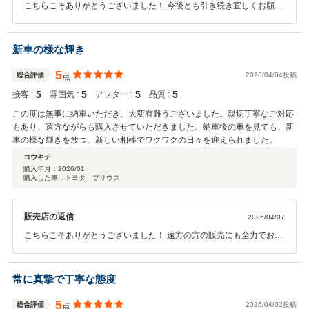
こちらこそありがとうございました！ 今後とも引き続き宜しくお願い
致します！
新車の様な輝き
5
総合評価
2026/04/04投稿
点
5
5
5
5
接客 :
雰囲気 :
アフター :
品質 :
この度は無事に納車いただき、大変有難うございました。親切丁寧なご対応
もあり、遠方ながらも購入させていただきました。納車後の車を見ても、新
車の様な輝きを放つ、新しい相棒でワクワクの日々を迎えられました。
コウキチ
購入年月：
2026/01
購入した車：トヨタ プリウス
販売店の返信
2026/04/07
こちらこそありがとうございました！ 遠方の方の販売にも全力でお応
えしております。 こちらに来ることがあれば、お店にも是非お立ち寄
りください！
常に真摯で丁寧な態度
5
総合評価
2026/04/02投稿
点