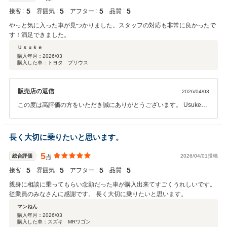
5
5
5
5
接客 :
雰囲気 :
アフター :
品質 :
やっと気に入った車が見つかりました。スタッフの対応も非常に良かったで
す！満足できました。
Ｕｓｕｋｅ
購入年月：
2026/03
購入した車：トヨタ プリウス
販売店の返信
2026/04/03
この度は高評価の方をいただき誠にありがとうございます。 Usuke様
の気に入ったお車を一緒に見つけられたこと大変嬉しく思います。今
後ともお車のことでなにかありましたらお気軽にご相談いただければ
と思います。
長く大切に乗りたいと思います。
5
総合評価
2026/04/01投稿
点
5
5
5
5
接客 :
雰囲気 :
アフター :
品質 :
親身に相談に乗ってもらい念願だった車が購入出来てすごくうれしいです。
従業員のみなさんに感謝です。 長く大切に乗りたいと思います。
マンねん
購入年月：
2026/03
購入した車：スズキ MRワゴン