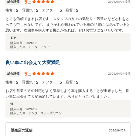
5
総合評価
2026/04/04投稿
点
5
5
5
5
接客 :
雰囲気 :
アフター :
品質 :
とても信頼できるお店です。スタッフの方々の気配り・気遣いなどどれをと
っても申し分ないです。 またそれが扱われている車の品質にも現れていると
思います。次回車を購入する機会があれば、ぜひお世話になりたいです。
ＥＰＩ
購入年月：
2026/03
購入した車：トヨタ アクア
良い車に出会えて大変満足
5
総合評価
2026/04/04投稿
点
5
5
5
5
接客 :
雰囲気 :
アフター :
品質 :
お店や営業の方の対応がよく気持ちよく車を購入することが出来ました。良
い車に出会えて大変満足しています。ありがとうございました。
流
購入年月：
2026/02
購入した車：ホンダ ステップワゴン
販売店の返信
2026/04/07