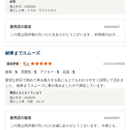
紗音
購入年月：
2026/02
購入した車：トヨタ ヤリスクロス
販売店の返信
2026/03/07
この度は高評価の方いただきありがとうございます。 紗音様のお力に
なれたこと大変嬉しく思います。今後ともお車のことで何かありまし
たら精一杯頑張りますので何卒よろしくお願い致します。
納車までスムーズ
5
総合評価
2026/03/06投稿
点
5
5
5
5
接客 :
雰囲気 :
アフター :
品質 :
親切な対応で初めて車を購入する私にもとてもわかりやすく説明して頂きま
した。 納車までスムーズに事が進みましたので満足しています。
禁忌ともとさくてぃもて
購入年月：
2026/01
購入した車：日産 セレナ
販売店の返信
2026/03/07
この度は高評価の方いただき誠にありがとうございます。 今後ともお