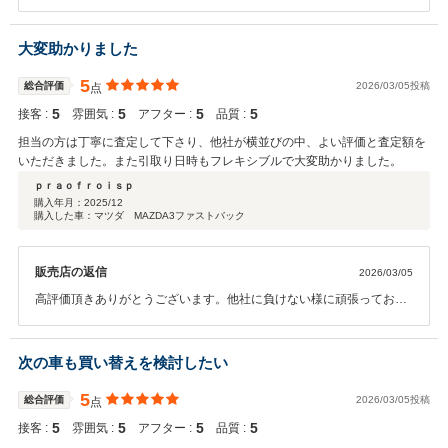
車のことで何かありましたら精一杯頑張りますのでお気軽にご連絡い
ただければと思います。
大変助かりました
5
総合評価
2026/03/05投稿
点
5
5
5
5
接客 :
雰囲気 :
アフター :
品質 :
担当の方は丁寧に査定して下さり、他社が横並びの中、よい評価と査定額を
いただきました。また引取り日時もフレキシブルで大変助かりました。
ｐｒａｏｆｒｏｉｓｐ
購入年月：
2025/12
購入した車：マツダ MAZDA3ファストバック
販売店の返信
2026/03/05
高評価頂きありがとうございます。他社に負けない様に頑張っており
ます。 また機会がありましたら、是非お願い致します。
次の車も買い替えを検討したい
5
総合評価
2026/03/05投稿
点
5
5
5
5
接客 :
雰囲気 :
アフター :
品質 :