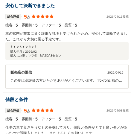
安心して決断できました
5
総合評価
2026/04/13投稿
点
5
5
5
5
接客 :
雰囲気 :
アフター :
品質 :
車の状態が非常に良く詳細な説明も受けられたため、安心して決断できまし
た。これから大切に乗る予定です。
ｆｒｏｋｒｏｈｃｌ
購入年月：
2026/02
購入した車：マツダ MAZDA3セダン
販売店の返信
2026/04/16
この度は高評価の方いただきありがとうございます。 frokrohcl様のお
気に入りの一台を一緒に選べたこと大変嬉しく思います。 今後ともお
車のことでなにかございましたらお気軽にご相談いただければと思い
ますので何卒よろしくお願い致します。
値段と条件
5
総合評価
2026/04/08投稿
点
5
5
5
5
接客 :
雰囲気 :
アフター :
品質 :
仕事の車で良さそうなものを探しており、値段と条件がとても良いモノがあ
ったので即購入しました。 またよろしくお願いします。