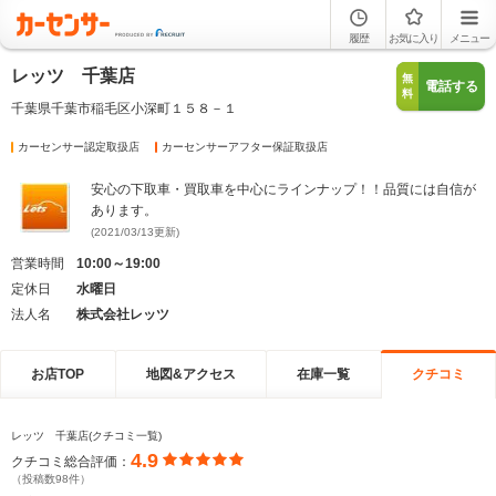
履歴
お気に入り
メニュー
レッツ 千葉店
無
電話する
料
千葉県千葉市稲毛区小深町１５８－１
カーセンサー認定取扱店
カーセンサーアフター保証取扱店
安心の下取車・買取車を中心にラインナップ！！品質には自信が
あります。
(2021/03/13更新)
営業時間
10:00～19:00
定休日
水曜日
法人名
株式会社レッツ
お店TOP
地図&アクセス
在庫一覧
クチコミ
レッツ 千葉店(クチコミ一覧)
4.9
クチコミ総合評価：
（投稿数98件）