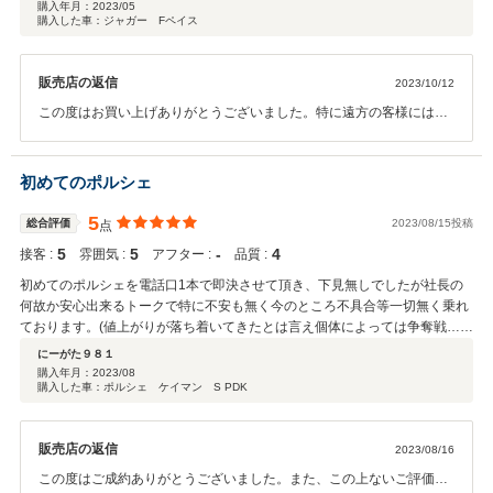
ます。
購入年月：
2023/05
購入した車：ジャガー Fペイス
販売店の返信
2023/10/12
この度はお買い上げありがとうございました。特に遠方の客様には車
種特有のウィークポイントの整備を先回り的に実施させていただいて
おりますが、今回は納車早々にご不便をお掛けして申し訳ありません
でした。お客様の立場になって誠心誠意応対させていただきますので
初めてのポルシェ
今後ともどうぞよろしくお願い致します。ありがとうございます。
5
総合評価
2023/08/15投稿
点
5
5
‐
4
接客 :
雰囲気 :
アフター :
品質 :
初めてのポルシェを電話口1本で即決させて頂き、下見無しでしたが社長の
何故か安心出来るトークで特に不安も無く今のところ不具合等一切無く乗れ
ております。(値上がりが落ち着いてきたとは言え個体によっては争奪戦…笑
例に漏れずこちらのケイマンも争奪戦…笑) 今後自走出来れば遠方ですが3時
にーがた９８１
間程度なので整備等もお願いしたいと思っております。 普段クチコミなどし
購入年月：
2023/08
購入した車：ポルシェ ケイマン S PDK
ませんがあまりに気持ちの良い買い物、ご対応でしたので記載致しました。
また次回も宜しくお願い致します！
販売店の返信
2023/08/16
この度はご成約ありがとうございました。また、この上ないご評価い