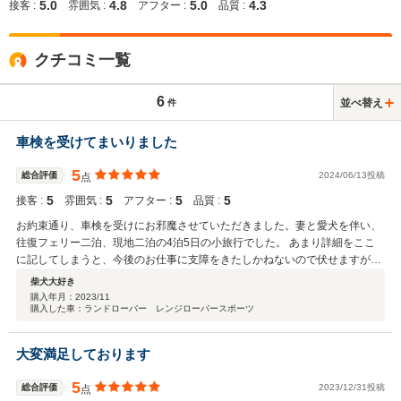
5.0
4.8
5.0
4.3
接客 :
雰囲気 :
アフター :
品質 :
クチコミ一覧
6
並べ替え
件
車検を受けてまいりました
5
総合評価
2024/06/13投稿
点
5
5
5
5
接客 :
雰囲気 :
アフター :
品質 :
お約束通り、車検を受けにお邪魔させていただきました。妻と愛犬を伴い、
往復フェリー二泊、現地二泊の4泊5日の小旅行でした。 あまり詳細をここ
に記してしまうと、今後のお仕事に支障をきたしかねないので伏せますが、
今後ここ以外での車の購入・点検等は考えられなくなってしまいました。そ
柴犬大好き
れほど、微に入り細に入り、痒いところまで手が届く、というのはこのこと
購入年月：
2023/11
購入した車：ランドローバー レンジローバースポーツ
を指す、というほど大満足の4泊5日の旅でした。スタッフの方々も社長の奥
様も、お宿のご夫妻も皆様大変明るく気さくで話好きの方ばかりで、妻とも
ども福井県が大好きになりました。 体調が不安なワンちゃんの具合はその後
大変満足しております
如何ですか？案じております。。。。。 肝心のレンスポは絶好調そのもの
で、輪厚での週1～2度（すべて徒歩）のゴルフの足として大活躍していま
5
総合評価
2023/12/31投稿
点
す。特に終了後の疲労困憊した体に優しい車ですね。 6気筒とエアサスが心