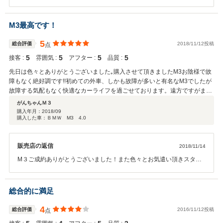
ただきまして重ねてお礼申し上げますます！遠方のお客様には特にご
不便をお掛けしないよう気を張っていますが納車時に説明させていた
だいたように何かございましたら遠慮なくお伝えください。３時間は
M3最高です！
隣町感覚ですので笑すぐに対処させていただきます。今後とも末永く
よろしくお願い致します。ありがとうございました！m(__)m
5
総合評価
2018/11/12投稿
点
5
5
5
5
接客 :
雰囲気 :
アフター :
品質 :
先日は色々とありがとうございました｡購入させて頂きましたM3お陰様で故
障もなく絶好調です!!初めての外車、しかも故障が多いと有名なM3でしたが
故障する気配もなく快適なカーライフを過ごせております。遠方ですがまた
機会がありましたら宜しく御願い致します！
がんちゃんＭ３
購入年月：
2018/09
購入した車：ＢＭＷ M3 4.0
販売店の返信
2018/11/14
M３ご成約ありがとうございました！また色々とお気遣い頂きスタッ
フ共々感謝感激です。重ねてお礼申し上げますm(__)m 納車整備に関
しては万全を期しましたが、万が一何かございましたら遠慮なく申し
付けてください。 今回のご縁、本当にありがとうございました。次回
総合的に満足
も是非お声掛けだけでもお願いいたします！
4
総合評価
2016/11/12投稿
点