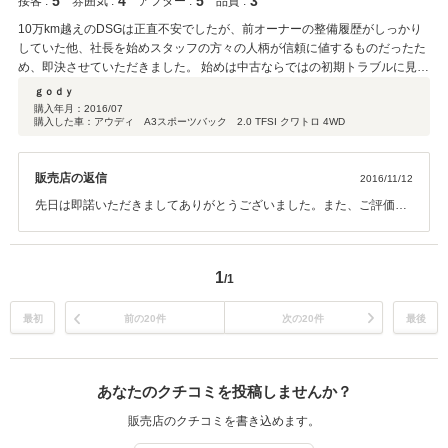
5
4
5
3
接客 :
雰囲気 :
アフター :
品質 :
10万km越えのDSGは正直不安でしたが、前オーナーの整備履歴がしっかり
していた他、社長を始めスタッフの方々の人柄が信頼に値するものだったた
め、即決させていただきました。 始めは中古ならではの初期トラブルに見舞
われましたが、わざわざ遠方まで足を延ばして引取りに来て頂いたりとお世
ｇｏｄｙ
話になりました。 購入から5ヶ月が経ち、何かと遠出が多い私ですが、車も
購入年月：
2016/07
購入した車：アウディ A3スポーツバック 2.0 TFSI クワトロ 4WD
嫌と言わず快調に付いてきてくれます笑 ありがとうございました！
販売店の返信
2016/11/12
先日は即諾いただきましてありがとうございました。また、ご評価い
ただきましてありがとうございます。納車早々のトラブル申し訳ござ
いませんでした。万全を期した整備を施したつもりでしたが結果ご迷
惑をお掛けしてしまい、重ねてお詫び申し上げます。今後とも何か問
1
/1
題出ましたら申し付けください。文末で失礼ですが色々お気遣いいた
だいたご家族の方にもよろしくお伝えください。ありがとうございま
した。
最初
前の20件
次の20件
最後
あなたのクチコミを投稿しませんか？
販売店のクチコミを書き込めます。