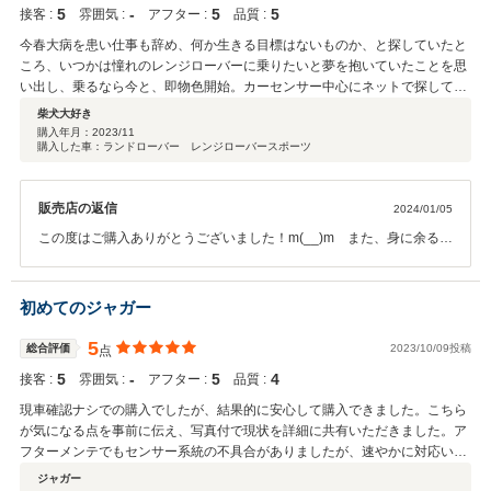
5
‐
5
5
身を癒してくれます。とてもディーゼルとは思えない。 北海道では四駆、デ
接客 :
雰囲気 :
アフター :
品質 :
ィーゼルが定番なのですが、ＧＳの方もいきなりハイオクを入れようとして
今春大病を患い仕事も辞め、何か生きる目標はないものか、と探していたと
びっくりしました。 昨年の大病からも順調に回復してきているので北海道を
ころ、いつかは憧れのレンジローバーに乗りたいと夢を抱いていたことを思
満喫すべく、今月末には妻の実家の網走まで行き、ついでに道内一周する計
い出し、乗るなら今と、即物色開始。カーセンサー中心にネットで探してい
画を立てています。 実は6年前に横浜から移住したのですが、胆振大地震や
たところ、こちらの所有車両が目に留まりました。しかし北海道在住かつ病
柴犬大好き
コロナなどでいまだに北海道を満喫出来ていません。 今回の訪問で、田中社
み上がりの私には現車確認のために福井まで行くことは不可能。そこで一先
購入年月：
2023/11
長の太っ腹と多大なるご厚情に触れることができ感謝感激です。 スタッフの
購入した車：ランドローバー レンジローバースポーツ
ず電話だけでも、と連絡したのがきっかけで田中社長の虜になってしまいま
皆様、奥様そしてワンちゃんによろしくお伝えください。 私の乗りたい車が
した。結局現車確認せずに高額な買い物をしてしまいました。電話、FAX、
手に入りましたら、是非ともご一報ください。ただ、今の車が絶好調なので
ライン、e-mail, レターパックを駆使してやり取りを繰り返すこと数十回。些
ハードルはかなり高いと思います(笑) 今回も、ありがとうございました。 心
販売店の返信
2024/01/05
細な質問、要求でも嫌な対応は全く感ぜず、こんなことまで、と希望を伝え
を込めて、深謝申し上げます。 末筆ながら、代車のキーの返却を忘れご足労
ても殆ど私の望みは叶えて頂きました。来年６月の車検には家族全員でフェ
この度はご購入ありがとうございました！m(__)m また、身に余るお
をお掛けしましたこと、申し訳ございませんでした。以後留意します。
リーに乗ってお邪魔しますので、宴会も含めその節はよろしくお願いしま
言葉、評価いただき重ねてお礼申し上げます。北海道という我々にと
す。新社屋への移転も新年早々と迫っています。貴社の益々のご発展を心か
ってはこれ以上ない遠方のお客様ですから普段以上に念入りに且つ先
ら祈念いたします。最後に、中古車を物色している皆様に一言。新車でも中
回り系の納車整備を施させていただきました。ですが仰る通り機械で
初めてのジャガー
古車でも所詮機械は機械。いくら整備をしたとしても不具合が出ても不思議
すから何があるか未知数です、その際には可能な限りサポートさせて
ではない。問題はその際の対応の姿勢。購入してからの安心感がここは違い
いただきますので何なりと申し付けください。最終手段は伺います！
5
総合評価
2023/10/09投稿
点
ます。この会社はとことん面倒を見てくれます。特に中古車購入にとって、
(^^) ６月車検わざわざ遠方よりありがとうございます。移動手段
この安心感はかけがえのないものだと思います。車に関することなら、何か
5
‐
5
4
接客 :
雰囲気 :
アフター :
品質 :
以外の段取りはお任せください！ 新店移転のお気遣い、地震被害のお
と相談に乗ってくれる会社なので、先ずは気軽にお電話を入れてみてくださ
心遣い感謝申し上げます。再会できるのを楽しみにしております。
現車確認ナシでの購入でしたが、結果的に安心して購入できました。こちら
い。きっと虜になってしまうことでしょう。
が気になる点を事前に伝え、写真付で現状を詳細に共有いただきました。ア
フターメンテでもセンサー系統の不具合がありましたが、速やかに対応いた
だきました。社長さんもとても丁寧な方でした。信頼できる販売店だと思い
ジャガー