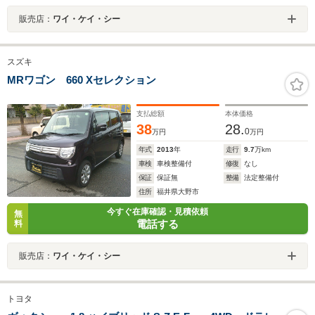
販売店：
ワイ・ケイ・シー
スズキ
MRワゴン 660 Xセレクション
支払総額
本体価格
38
28.
0
万円
万円
年式
2013
年
走行
9.7
万km
車検
車検整備付
修復
なし
保証
保証無
整備
法定整備付
住所
福井県大野市
今すぐ在庫確認・見積依頼
無
電話する
料
販売店：
ワイ・ケイ・シー
トヨタ