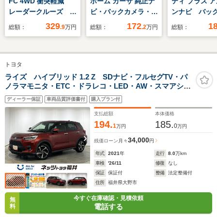
FC 4WD 衝突軽減
ホーム カーサ 純正ナ
ティ プラス 
レーダークルーズ 禁
ビ・バックカメラ・ド
ンナビ バッ
煙車 シートヒータ
ラレコ・ETC付
ラ スマート
329
172
1
総額：
.9
万円
総額：
.2
万円
総額：
ー コーナーセンサ
ッシュスター
ー レーンキープ ス
キングアシス
マートキー LEDヘッ
ダークルーズ
トヨタ
ド オートライト/エ
ール 衝突軽
アコン オートマチッ
ライズ ハイブリッド 1.2 Z SDナビ・フルセグTV・パ
ノラマモニタ・ETC・ドラレコ・LED・AW・スマアシ・
クハイビーム 純正
BSM・踏み間違い
15インチアルミ
ディーラー保証
車両品質評価書付
購入プラン付
支払総額
本体価格
194.
185.
1
0
万円
万円
34,000
残価ローン
月々
円
年式
2021
年
走行
8.0
万km
車検
'26/11
修復
なし
保証
保証付
整備
法定整備付
住所
福井県大野市
今すぐ在庫確認・見積依頼
無
電話する
料