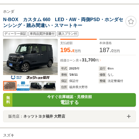
ホンダ
N-BOX カスタム 660 LED・AW・両側PSD・ホンダセ
ンシング・踏み間違い・スマートキー
ディーラー保証
車両品質評価書付
購入プラン付
支払総額
本体価格
195.
187.
8
0
万円
万円
31,700
残価ローン
月々
円
年式
2025
年
走行
6
km
車検
'28/11
修復
なし
保証
保証付
整備
法定整備付
住所
福井県大野市
今すぐ在庫確認・見積依頼
無
電話する
料
販売店：
ネッツトヨタ福井 大野店
スズキ