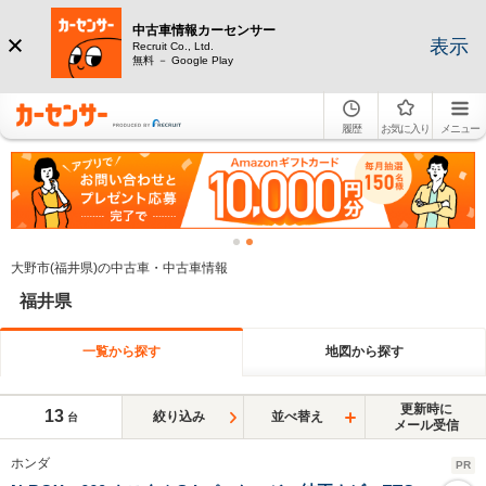
中古車情報カーセンサー
表示
Recruit Co., Ltd.
無料 － Google Play
履歴
お気に入り
メニュー
大野市(福井県)の中古車・中古車情報
福井県
一覧から探す
地図から探す
更新時に
13
絞り込み
並べ替え
台
メール受信
ホンダ
PR