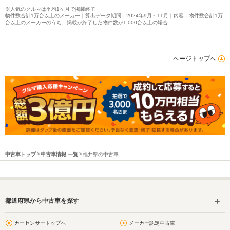
※人気のクルマは平均1ヶ月で掲載終了
物件数合計1万台以上のメーカー｜算出データ期間：2024年9月～11月｜内容：物件数合計1万
台以上のメーカーのうち、掲載が終了した物件数が1,000台以上の場合
ページトップへ
中古車トップ
中古車情報:一覧
福井県の中古車
都道府県から中古車を探す
カーセンサートップへ
メーカー認定中古車