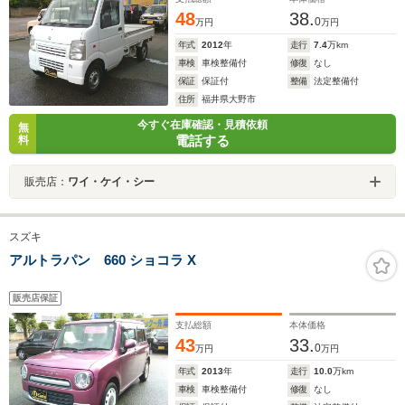
48
38.
0
万円
万円
年式
2012
年
走行
7.4
万km
車検
車検整備付
修復
なし
保証
保証付
整備
法定整備付
住所
福井県大野市
今すぐ在庫確認・見積依頼
無
電話する
料
販売店：
ワイ・ケイ・シー
スズキ
アルトラパン 660 ショコラ X
販売店保証
支払総額
本体価格
43
33.
0
万円
万円
年式
2013
年
走行
10.0
万km
車検
車検整備付
修復
なし