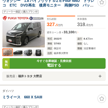
ヴォクシー 1.8 ハイブリッド S-Z E-Four 4WD ドラレ
コ ETC DVD再生 後席モニター 両側PSD バック
モニター ワンオーナー
ディーラー保証
購入プラン付
支払総額
本体価格
327.
318.
5
0
万円
万円
33,100
通常ローン
月々
円
年式
2022
年
走行
8.4
万km
車検
'27/03
修復
なし
保証
保証付
整備
法定整備付
住所
福井県大野市
今すぐ在庫確認・見積依頼
無
電話する
料
販売店：
福井トヨタ 大野店
ダイハツ
ミライース 660 X SAIII
ディーラー保証
購入プラン付