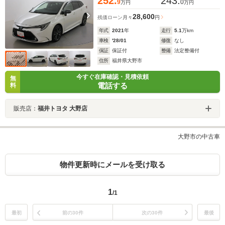
252.
243.
9
0
万円
万円
28,600
残価ローン
月々
円
年式
2021
年
走行
5.1
万km
車検
'28/01
修復
なし
保証
保証付
整備
法定整備付
住所
福井県大野市
今すぐ在庫確認・見積依頼
無
電話する
料
販売店：
福井トヨタ 大野店
大野市の中古車
物件更新時にメールを受け取る
1
/1
最初
前の30件
次の30件
最後