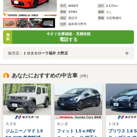
年式
2022
年
走行
2.1
万km
車検
'27/01
修復
なし
保証
保証付
整備
法定整備付
住所
福井県大野市
今すぐ在庫確認・見積依頼
無
電話する
料
販売店：
トヨタカローラ福井 大野店
あなたにおすすめの中古車
［PR］
スズキ
ホンダ
トヨタ
ジムニーノマド 1.5
フィット 1.5 e:HEV
プリウス 1.8 