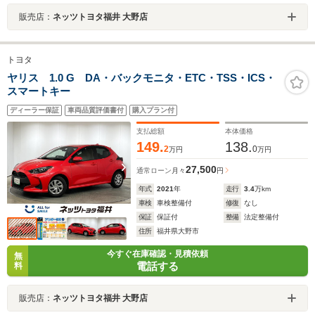
販売店：
ネッツトヨタ福井 大野店
トヨタ
ヤリス 1.0 G DA・バックモニタ・ETC・TSS・ICS・
スマートキー
ディーラー保証
車両品質評価書付
購入プラン付
支払総額
本体価格
149.
138.
2
0
万円
万円
27,500
通常ローン
月々
円
年式
2021
年
走行
3.4
万km
車検
車検整備付
修復
なし
保証
保証付
整備
法定整備付
住所
福井県大野市
今すぐ在庫確認・見積依頼
無
電話する
料
販売店：
ネッツトヨタ福井 大野店