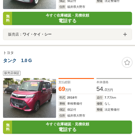
保証
保証付
整備
法定整備付
住所
福井県大野市
今すぐ在庫確認・見積依頼
無
電話する
料
販売店：
ワイ・ケイ・シー
トヨタ
タンク 1.0 G
販売店保証
支払総額
本体価格
69
54.
0
万円
万円
年式
2016
年
走行
7.7
万km
車検
車検整備付
修復
なし
保証
保証付
整備
法定整備付
住所
福井県大野市
今すぐ在庫確認・見積依頼
無
電話する
料