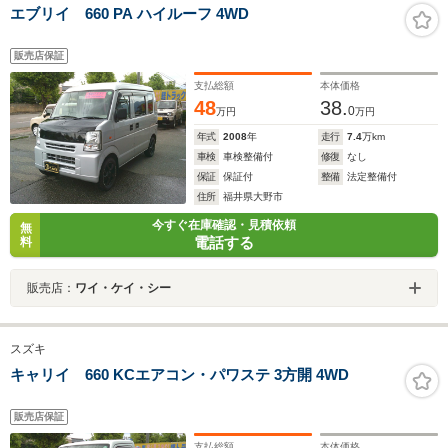
エブリイ 660 PA ハイルーフ 4WD
販売店保証
支払総額
本体価格
48
38.
0
万円
万円
年式
2008
年
走行
7.4
万km
車検
車検整備付
修復
なし
保証
保証付
整備
法定整備付
住所
福井県大野市
今すぐ在庫確認・見積依頼
無
電話する
料
販売店：
ワイ・ケイ・シー
スズキ
キャリイ 660 KCエアコン・パワステ 3方開 4WD
販売店保証
支払総額
本体価格