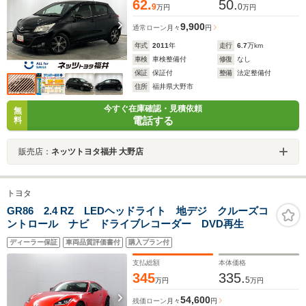
62.
50.
9
0
万円
万円
9,900
通常ローン
月々
円
年式
2011
年
走行
6.7
万km
車検
車検整備付
修復
なし
保証
保証付
整備
法定整備付
住所
福井県大野市
今すぐ在庫確認・見積依頼
無
電話する
料
販売店：
ネッツトヨタ福井 大野店
トヨタ
GR86 2.4 RZ LEDヘッドライト 地デジ クルーズコ
ントロール ナビ ドライブレコーダー DVD再生
ディーラー保証
車両品質評価書付
購入プラン付
支払総額
本体価格
345
335.
5
万円
万円
54,600
残価ローン
月々
円