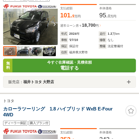
支払総額
本体価格
101.
95.
9
0
万円
万円
18,700
通常ローン
月々
円
年式
2024
年
走行
1.2
万km
車検
'27/10
修復
なし
保証
保証付
整備
法定整備付
住所
福井県大野市
今すぐ在庫確認・見積依頼
無
電話する
料
販売店：
福井トヨタ 大野店
トヨタ
カローラツーリング 1.8 ハイブリッド WxB E-Four
4WD
ディーラー保証
購入プラン付
支払総額
本体価格