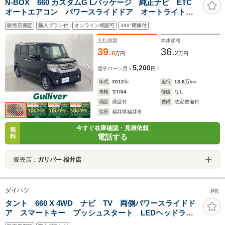
N-BOX 660 カスタムG Lパッケージ 純正ナビ ETC
オートエアコン パワースライドドア オートライト
LEDヘッドライト プッシュスタート スマートキー
販売店保証
購入プラン付
オンライン相談可
360°画像付
ステアリングスイッチ チップアップシート ドアバイ
ザー
支払総額
本体価格
39.
36.
8
2
万円
万円
5,200
通常ローン
月々
円
年式
2012
年
走行
13.6
万km
車検
'27/04
修復
なし
保証
保証付
整備
法定整備付
住所
福井県福井市
今すぐ在庫確認・見積依頼
無
電話する
料
販売店：
ガリバー 福井店
ダイハツ
PR
タント 660 X 4WD ナビ TV 両側パワースライドド
ア スマートキー プッシュスタート LEDヘッドラン
プ スマートアシスト 4WD シートヒーター コー