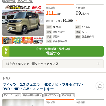
販売店保証
購入プラン付
ナーセンサー LEDヘッドライト 社外アルミホイー
ル 禁煙車 横滑り防止
支払総額
本体価格
111.
99.
1
8
万円
万円
10,100
通常ローン
月々
円
年式
2025
年
走行
1.1
万km
車検
車検整備付
修復
なし
保証
保証付
整備
法定整備付
住所
福井県坂井市
今すぐ在庫確認・見積依頼
無
電話する
料
販売店：
売ッチャリ買ッチャリ さかい店
トヨタ
ヴィッツ 1.3 ジュエラ HDDナビ・フルセグTV・
DVD・HID・AW・スマートキー
ディーラー保証
車両品質評価書付
購入プラン付
360°画像付
支払総額
本体価格