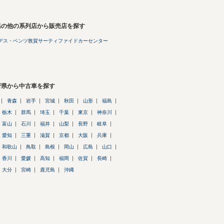
県の他の系列店から販売店を探す
デス・ベンツ敦賀サーティファイドカーセンター
府県から中古車を探す
青森
岩手
宮城
秋田
山形
福島
栃木
群馬
埼玉
千葉
東京
神奈川
富山
石川
福井
山梨
長野
岐阜
愛知
三重
滋賀
京都
大阪
兵庫
和歌山
鳥取
島根
岡山
広島
山口
香川
愛媛
高知
福岡
佐賀
長崎
大分
宮崎
鹿児島
沖縄