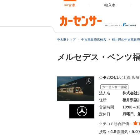
中古車
輸入車
中古車トップ
中古車販売店検索
福井県の中古車販売
メルセデス・ベンツ
◇◆2024/1/6(土)新
カーセンサー認定
法人名
株式会社
住所
福井県福
営業時間
10:00～1
定休日
月曜日、
クチコミ総合評価：
4.9
5.0
接客：
雰囲気：