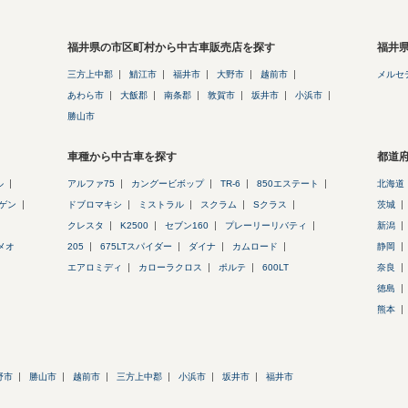
福井県の市区町村から中古車販売店を探す
福井
三方上中郡
鯖江市
福井市
大野市
越前市
メルセ
あわら市
大飯郡
南条郡
敦賀市
坂井市
小浜市
勝山市
車種から中古車を探す
都道
ル
アルファ75
カングービボップ
TR-6
850エステート
北海道
ゲン
ドブロマキシ
ミストラル
スクラム
Sクラス
茨城
クレスタ
K2500
セブン160
プレーリーリバティ
新潟
メオ
205
675LTスパイダー
ダイナ
カムロード
静岡
エアロミディ
カローラクロス
ポルテ
600LT
奈良
徳島
熊本
野市
勝山市
越前市
三方上中郡
小浜市
坂井市
福井市