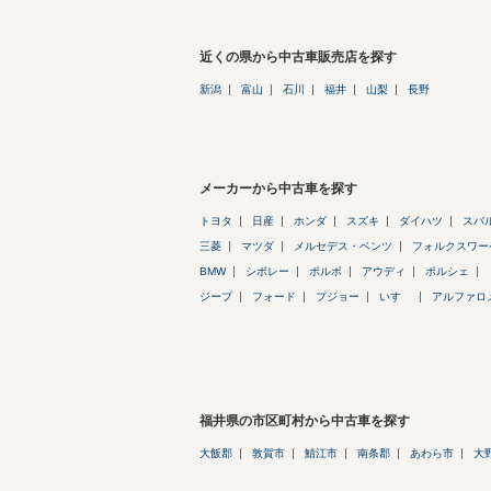
近くの県から中古車販売店を探す
新潟
富山
石川
福井
山梨
長野
メーカーから中古車を探す
トヨタ
日産
ホンダ
スズキ
ダイハツ
スバ
三菱
マツダ
メルセデス・ベンツ
フォルクスワー
BMW
シボレー
ボルボ
アウディ
ポルシェ
ジープ
フォード
プジョー
いすゞ
アルファロ
福井県の市区町村から中古車を探す
大飯郡
敦賀市
鯖江市
南条郡
あわら市
大