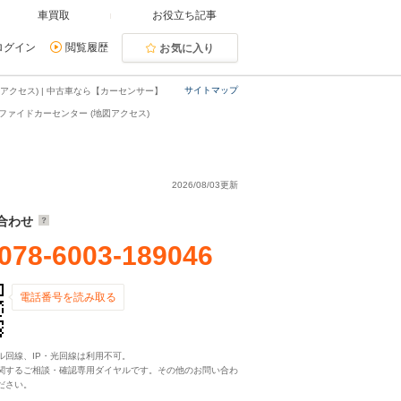
車買取
お役立ち記事
ログイン
閲覧履歴
お気に入り
サイトマップ
クセス) | 中古車なら【カーセンサー】
ァイドカーセンター (地図アクセス)
2026/08/03更新
合わせ
078-6003-189046
電話番号を読み取る
ル回線、IP・光回線は利用不可。
関するご相談・確認専用ダイヤルです。その他のお問い合わ
ださい。