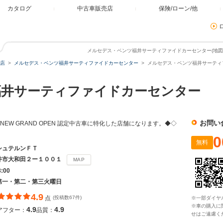
カタログ
中古車販売店
保険/ローン/他
メルセデス・ベンツ福井サーティファイドカーセンター(地図ア
店
メルセデス・ベンツ福井サーティファイドカーセンター
メルセデス・ベンツ福井サーティフ
福井サーティファイドカーセンター
お問い
店舗 NEW GRAND OPEN 認定中古車に特化した店舗になります。◆◇
0
無料
シュテルンＦＴ
井市大和田２ー１００１
MAP
8:00
第一・第二・第三火曜日
4.9
点
(投稿数67件)
※一部ダイヤ
※車の購入に
4.9
4.9
アフター：
品質：
せはご遠慮く