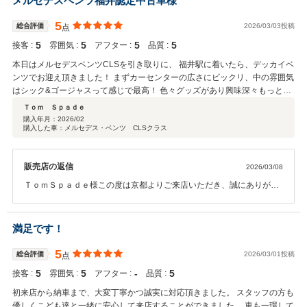
メルセデスベンツ福井認定中古車様
かと存じますが、その中で安心してお任せいただけたのであれば、担
当として何よりの喜びでございます。 これから始まるカーライフが快
5
総合評価
2026/03/03投稿
点
適で楽しいものとなりますよう、スタッフ一同しっかりとサポートさ
5
5
5
5
接客 :
雰囲気 :
アフター :
品質 :
せていただきます。お車のことでご不明な点やお困りのことがござい
ましたら、どんな些細なことでもお気軽にご相談ください。 改めまし
本日はメルセデスベンツCLSを引き取りに、 福井駅に着いたら、デッカイベ
て、この度は誠にありがとうございました。 今後とも末永いお付き合
ンツでお迎え頂きました！ まずカーセンターの広さにビックリ、中の雰囲気
いのほど、どうぞよろしくお願い申し上げます。
はシック&ゴージャスって感じで最高！ 色々グッズがあり興味深々もっと見
たかったけど時間がなくて、 (ベンツチョコありがとうございます) そしてス
Ｔｏｍ Ｓｐａｄｅ
タッフの方々の温かなご対応に感激！ 少しの時間でしたが楽しいひと時をあ
購入年月：
2026/02
購入した車：メルセデス・ベンツ CLSクラス
りがとうございました。 それと契約時から細やかにやりとりさせていただい
て本当安心でした！ これからもよろしくお願いします！
販売店の返信
2026/03/08
ＴｏｍＳｐａｄｅ様この度は京都よりご来店いただき、誠にありがと
うございました。 また、このような温かいお言葉と高評価を頂戴し、
スタッフ一同大変嬉しく拝見させていただきました。 福井駅までお越
しいただき、短いお時間ではございましたが、お車やショールームの
満足です！
雰囲気をお楽しみいただけたようで何よりでございます。 また、当日
はお迎えのお時間も含め温かくご対応いただき、心より感謝申し上げ
5
総合評価
2026/03/01投稿
点
ます。 お車につきましてご不明点やご相談などございましたら、遠方
5
5
‐
5
接客 :
雰囲気 :
アフター :
品質 :
ではございますがいつでもお気軽にご連絡ください。 福井へお越しの
際は、ぜひまたお立ち寄りいただけますと幸いです。 この度は誠にあ
初来店から納車まで、大変丁寧かつ誠実に対応頂きました。 スタッフの方も
りがとうございました。 今後ともどうぞよろしくお願いいたします。
優しくこども達と一緒に安心して来店することができました。 車も一環して