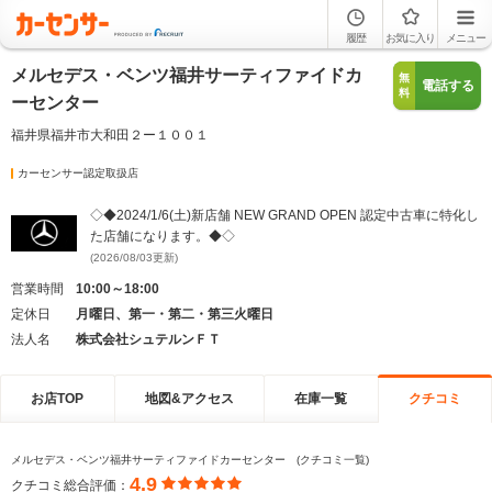
履歴
お気に入り
メニュー
メルセデス・ベンツ福井サーティファイドカ
無
電話する
料
ーセンター
福井県福井市大和田２ー１００１
カーセンサー認定取扱店
◇◆2024/1/6(土)新店舗 NEW GRAND OPEN 認定中古車に特化し
た店舗になります。◆◇
(2026/08/03更新)
営業時間
10:00～18:00
定休日
月曜日、第一・第二・第三火曜日
法人名
株式会社シュテルンＦＴ
お店TOP
地図&アクセス
在庫一覧
クチコミ
メルセデス・ベンツ福井サーティファイドカーセンター (クチコミ一覧)
4.9
クチコミ総合評価：