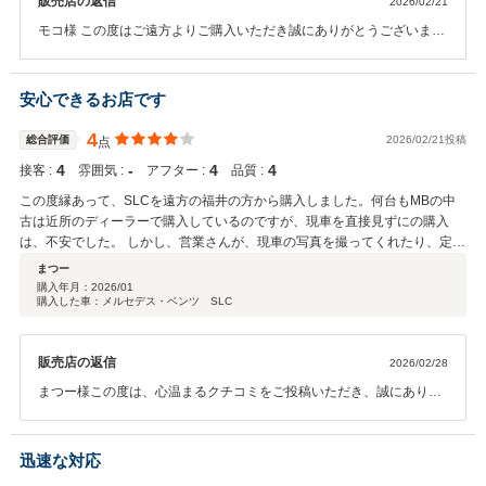
販売店の返信
2026/02/21
モコ様 この度はご遠方よりご購入いただき誠にありがとうございま
す。 マットグレーのカブリオレは大変迫力がありモコ様とお似合いで
ございました。 これからの時期はオープンでドライブすると気持ちが
良いですね。 運転にはお気をつけてお楽しみください。 今後ともよろ
安心できるお店です
しくお願いいたします。
4
総合評価
2026/02/21投稿
点
4
‐
4
4
接客 :
雰囲気 :
アフター :
品質 :
この度縁あって、SLCを遠方の福井の方から購入しました。何台もMBの中
古は近所のディーラーで購入しているのですが、現車を直接見ずにの購入
は、不安でした。 しかし、営業さんが、現車の写真を撮ってくれたり、定期
的に報告の連絡をいただけたり、不安がないように、気を使ってくださった
まつー
ので、安心しました。 何年も前から、こちらのディーラーさんには、良い
購入年月：
2026/01
購入した車：メルセデス・ベンツ SLC
中古車が入荷するのは知っていたのですが、まさか自分が購入するとは、夢
にも思っていませんでした。 ありがとうございました。
販売店の返信
2026/02/28
まつー様この度は、心温まるクチコミをご投稿いただき、誠にありが
とうございます。 また、遠方より当店をお選びいただきましたこと、
重ねて御礼申し上げます。 現車をご覧いただけない中でのご購入は、
ご不安も多かったかと存じますが、安心してお任せいただけたとのお
迅速な対応
言葉を頂戴し、大変嬉しく思っております。 何かございましたら、い