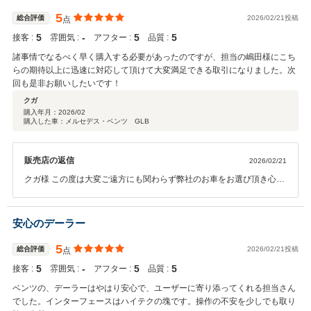
します。
5
総合評価
2026/02/21投稿
点
5
‐
5
5
接客 :
雰囲気 :
アフター :
品質 :
諸事情でなるべく早く購入する必要があったのですが、担当の嶋田様にこち
らの期待以上に迅速に対応して頂けて大変満足できる取引になりました。次
回も是非お願いしたいです！
クガ
購入年月：
2026/02
購入した車：メルセデス・ベンツ GLB
販売店の返信
2026/02/21
クガ様 この度は大変ご遠方にも関わらず弊社のお車をお選び頂き心よ
り感謝申し上げます。 ご希望の納車日に間に合って良かったです。 お
車もお気に召していただいたようで安心しました。 メンテナンスや万
が一の不具合等が起きた場合もサポートさせて頂きます。 今後ともよ
安心のデーラー
ろしくお願いいたします。
5
総合評価
2026/02/21投稿
点
5
‐
5
5
接客 :
雰囲気 :
アフター :
品質 :
ベンツの、デーラーはやはり安心で、ユーザーに寄り添ってくれる担当さん
でした。インターフェースはハイテクの塊です。操作の不安を少しでも取り