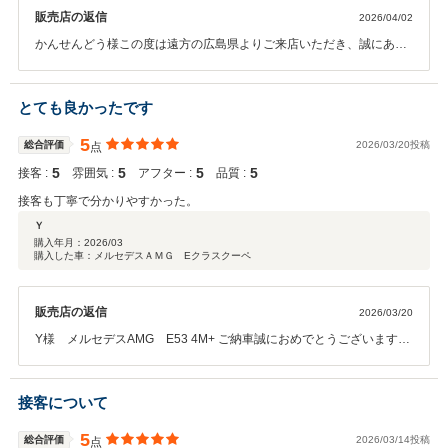
販売店の返信
2026/04/02
かんせんどう様この度は遠方の広島県よりご来店いただき、誠にあり
がとうございました。 また、嬉しいお言葉をいただき大変光栄に存じ
ます。 今後もご期待にお応えできるよう、より一層丁寧な対応を心掛
けてまいります。 何かご不明点やお困りごとがございましたら、お気
とても良かったです
軽にご連絡ください。 引き続きよろしくお願いいたします。
5
総合評価
2026/03/20投稿
点
5
5
5
5
接客 :
雰囲気 :
アフター :
品質 :
接客も丁寧で分かりやすかった。
Ｙ
購入年月：
2026/03
購入した車：メルセデスＡＭＧ Eクラスクーペ
販売店の返信
2026/03/20
Y様 メルセデスAMG E53 4M+ ご納車誠におめでとうございます。
大変高評価のクチコミを頂きましてスタッフ一同感謝申し上げます。
新緑の季節ドライブシーズン到来です。AMG E53で、素敵なカーライ
フを満喫して頂きたいと存じます。この度はご遠方からのご来店・即
接客について
決でのご成約誠にありがとうございました。今後とも末永いお付き合
いの程よろしくお願いいたします。
5
総合評価
2026/03/14投稿
点