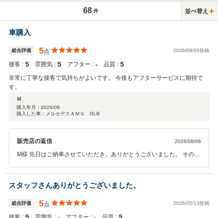
68
並べ替え
件
車購入
5
総合評価
2026/08/05投稿
点
5
5
‐
5
接客 :
雰囲気 :
アフター :
品質 :
非常に丁寧な接客で気持ちがよいです。 今後もアフターサービスに期待で
す。
Ｍ
購入年月：
2026/08
購入した車：メルセデスＡＭＧ GLB
販売店の返信
2026/08/06
M様 先日はご納車させていただき、ありがとうございました。 その
後、お車の調子やお乗り心地はいかがでしょうか。 GLBは街乗りでの
扱いやすさと高速道路での安定した走行性能を兼ね備えたお車ですの
で、さまざまなシーンで快適なドライブをお楽しみいただけることと
スタッフさんありがとうございました。
思います。 今後もお車のことでご不明な点やお困りごとがございまし
たら、いつでもお気軽にご連絡ください。 今後とも末永いお付き合い
5
総合評価
2026/05/13投稿
点
のほど、よろしくお願いいたします。す。
5
‐
‐
5
接客 :
雰囲気 :
アフター :
品質 :