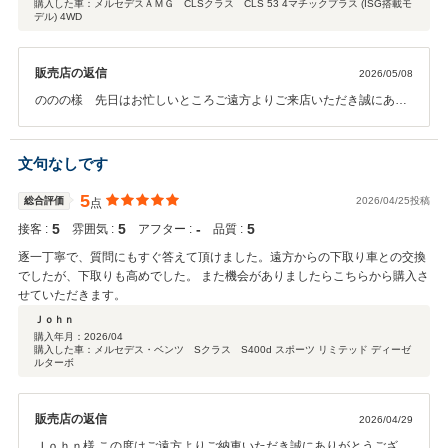
購入した車：メルセデスＡＭＧ CLSクラス CLS 53 4マチックプラス (ISG搭載モ
デル) 4WD
販売店の返信
2026/05/08
ののの樣 先日はお忙しいところご遠方よりご来店いただき誠にあり
がとうございます。 またこの度は温かい口コミをお寄せいただき、誠
にありがとうございます。遠方からのご購入ということもあってご不
安な点もあったかと思いますが、ご満足いただけて大変嬉しく思いま
文句なしです
す。 引き続き運転にはお気を付けてお楽しみください。 何かございま
したら、いつでもお気軽にご相談くださいませ。この度はありがとう
5
総合評価
2026/04/25投稿
点
ございました。今後ともよろしくお願いいたします。
5
5
‐
5
接客 :
雰囲気 :
アフター :
品質 :
逐一丁寧で、質問にもすぐ答えて頂けました。遠方からの下取り車との交換
でしたが、下取りも高めでした。 また機会がありましたらこちらから購入さ
せていただきます。
Ｊｏｈｎ
購入年月：
2026/04
購入した車：メルセデス・ベンツ Sクラス S400d スポーツ リミテッド ディーゼ
ルターボ
販売店の返信
2026/04/29
Ｊｏｈｎ様 この度はご遠方よりご納車いただき誠にありがとうござい