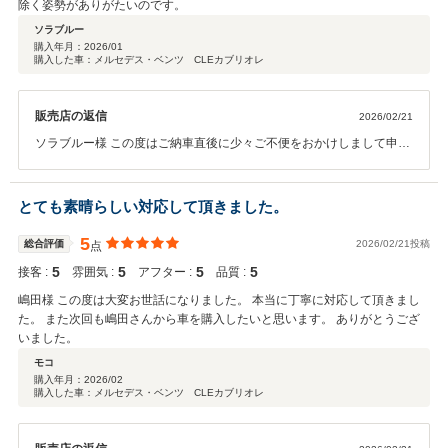
除く姿勢がありがたいのです。
ソラブルー
購入年月：
2026/01
購入した車：メルセデス・ベンツ CLEカブリオレ
販売店の返信
2026/02/21
ソラブルー様 この度はご納車直後に少々ご不便をおかけしまして申し
訳ございませんでした。 改めてお車をご納車することができ大変光栄
に存じます。 ナビなどのハードウェアは進化していますが複雑で機能
が多すぎることもあり慣れるまでにお時間がかかるかと思います。 今
とても素晴らしい対応して頂きました。
後もサポートさせて頂きますのでご不明な点ございましたらお気軽に
お申し付けください。 よろしくお願いいたします。
5
総合評価
2026/02/21投稿
点
5
5
5
5
接客 :
雰囲気 :
アフター :
品質 :
嶋田様 この度は大変お世話になりました。 本当に丁寧に対応して頂きまし
た。 また次回も嶋田さんから車を購入したいと思います。 ありがとうござ
いました。
モコ
購入年月：
2026/02
購入した車：メルセデス・ベンツ CLEカブリオレ