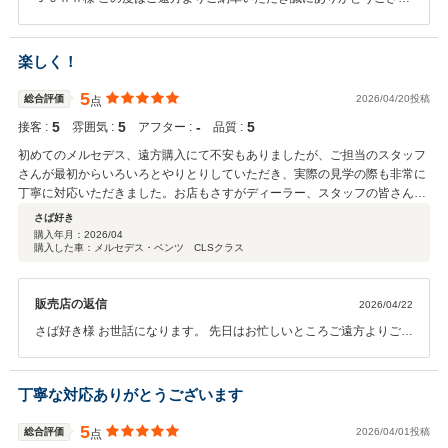
ます。 ダイヤモンドホワイトのS400dは大変格好良く、John様と大変
お似合いでございました。 運転にはお気を付けてお楽しみください。
今後ともよろしくお願いいたします。
楽しく！
5
総合評価
2026/04/20投稿
点
5
5
‐
5
接客 :
雰囲気 :
アフター :
品質 :
初めてのメルセデス、遠方購入にて不安もありましたが、ご担当のスタッフ
さんが最初からいろいろとやりとりしていただき、実際の見学の際も非常に
丁寧に対応いただきました。お店もさすがディーラー、スタッフの皆さんも
とても気持ちの良い対応をしていただきました。それら安心感と長く探して
さば好き
いた車でもあり、即決しました♪ 遠方購入に関しては、個人的な意見ではあ
購入年月：
2026/04
購入した車：メルセデス・ベンツ CLSクラス
りますが、半分旅行気分で福井を満喫出来たことと納車後に長距離を運転す
るので、車の状態を確認する、慣れるには良い機会になったとも思っていま
す。いろいろ楽しんで購入できたかと思います。これからも相棒との生活が
販売店の返信
2026/04/22
楽しみです。
さば好き様 お世話になります。 先日はお忙しいところご遠方よりご来
店いただき誠にありがとうございます。 またCLS200ｄご納車おめで
とうございます！ お車お気に召していただけたようで光栄に存じま
す。 引き続き運転にはお気を付けてお楽しみください。 今後ともよろ
丁寧な対応ありがとうございます
しくお願いいたします。
5
総合評価
2026/04/01投稿
点