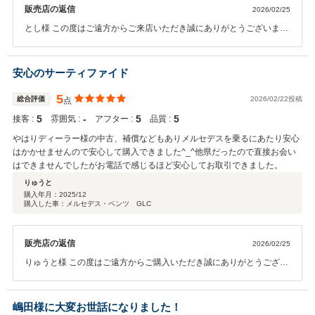
販売店の返信
2026/02/25
とし様 この度はご遠方からご来店いただき誠にありがとうございま
す。 新しいGLBはいかがでしたでしょうか？ 様々なお店がある中で弊
社をお選びいただき心より感謝申し上げます。 お車の操作方法やメン
テナンスなど、今後もサポートさせて頂きます。 素敵なドライブをお
安心のサーティファイド
楽しみください！
5
総合評価
2026/02/22投稿
点
5
‐
5
5
接客 :
雰囲気 :
アフター :
品質 :
やはりディーラー様の中古、補償などもありメルセデスを乗るにあたり安心
はかかせませんので安心して購入できました^_^他県だったので直接お会い
はできませんでしたがお電話で感じるほど安心してお取引できました。
りゅうと
購入年月：
2025/12
購入した車：メルセデス・ベンツ GLC
販売店の返信
2026/02/25
りゅうと様 この度はご遠方からご購入いただき誠にありがとうござい
ます。 実車確認されずにご購入されるのはご不安だったかと存じま
す。 無事のご納車することができ心より嬉しく思います。 ご家族様と
素敵なカーライフをお過ごしください！ 今後ともよろしくお願いいた
嶋田様に大変お世話になりました！