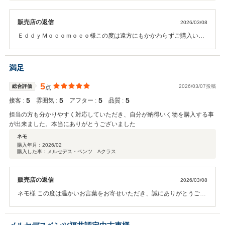
販売店の返信
2026/03/08
ＥｄｄｙＭｏｃｏｍｏｃｏ様この度は遠方にもかかわらずご購入いた
だき、誠にありがとうございました。 また、大変嬉しいお言葉と高評
価を頂戴し、心より御礼申し上げます。 お手続きの中でご不便をおか
けした部分もあったかと存じますが、温かいお言葉をいただき大変励
満足
みになります。 今後もお客様に安心してお任せいただけるよう、迅速
かつ丁寧な対応を心掛けてまいります。 お車のことで何かご不明点な
5
総合評価
2026/03/07投稿
点
どございましたら、いつでもお気軽にご連絡ください。 今後ともどう
5
5
5
5
接客 :
雰囲気 :
アフター :
品質 :
ぞよろしくお願いいたします。
担当の方も分かりやすく対応していただき、自分が納得いく物を購入する事
が出来ました。本当にありがとうございました
ネモ
購入年月：
2026/02
購入した車：メルセデス・ベンツ Aクラス
販売店の返信
2026/03/08
ネモ様 この度は温かいお言葉をお寄せいただき、誠にありがとうござ
います。 また、数あるお車の中からお選びいただき、ご納得いただけ
る一台をご購入いただけたとのこと、私どもも大変嬉しく思っており
ます。 お車選びは大きなお買い物でもあり、ご不安やご不明点も多い