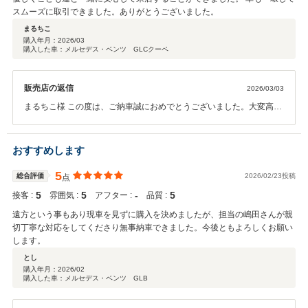
スムーズに取引できました。ありがとうございました。
まるちこ
購入年月：
2026/03
購入した車：メルセデス・ベンツ GLCクーペ
販売店の返信
2026/03/03
まるちこ様 この度は、ご納車誠におめでとうございました。大変高評
価のクチコミを頂きまして感謝申し上げます。また、スタッフへの温
かいお言葉を頂きましてスタッフ一同感謝申し上げます。新緑の季節
GLCクーペ・オパリスホワイトに乗って、ご家族様で楽しいドライブ
おすすめします
を楽しんで頂きたいと存じます。今後ともよろしくお願いいたしま
す。
5
総合評価
2026/02/23投稿
点
5
5
‐
5
接客 :
雰囲気 :
アフター :
品質 :
遠方という事もあり現車を見ずに購入を決めましたが、担当の嶋田さんが親
切丁寧な対応をしてくださり無事納車できました。今後ともよろしくお願い
します。
とし
購入年月：
2026/02
購入した車：メルセデス・ベンツ GLB