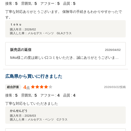
5
5
5
5
接客 :
雰囲気 :
アフター :
品質 :
丁寧な対応ありがとうございます。 保険等の手続きもわかりやすかったで
す。
ｔｏｋｕ
購入年月：
2026/02
購入した車：メルセデス・ベンツ GLAクラス
販売店の返信
2026/04/02
toku様この度は嬉しい口コミをいただき、誠にありがとうございま
す。 また、保険のお手続きにつきましてもご安心いただけたとのこと
で、大変嬉しく思っております。 今後もわかりやすく、安心してお任
せいただける対応を心がけてまいります。 何かご不明点やお困りごと
広島県から買いに行きました
などございましたら、お気軽にご相談ください。 引き続き、どうぞよ
ろしくお願いいたします。
4
総合評価
2026/03/22投稿
点
5
5
4
4
接客 :
雰囲気 :
アフター :
品質 :
丁寧な対応をしていただきました
かんせんどう
購入年月：
2026/03
購入した車：メルセデス・ベンツ Cクラス