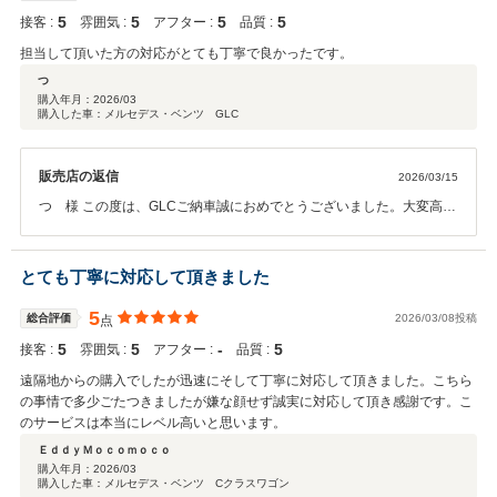
5
5
5
5
接客 :
雰囲気 :
アフター :
品質 :
担当して頂いた方の対応がとても丁寧で良かったです。
つ
購入年月：
2026/03
購入した車：メルセデス・ベンツ GLC
販売店の返信
2026/03/15
つ 様 この度は、GLCご納車誠におめでとうございました。大変高評
価のクチコミを頂き、明日への励みになります。感謝申し上げます。
いよいよドライブシーズン到来です。海へ山へ素敵なドライブをお楽
しみください。今後ともよろしくお願いいたします。
とても丁寧に対応して頂きました
5
総合評価
2026/03/08投稿
点
5
5
‐
5
接客 :
雰囲気 :
アフター :
品質 :
遠隔地からの購入でしたが迅速にそして丁寧に対応して頂きました。こちら
の事情で多少ごたつきましたが嫌な顔せず誠実に対応して頂き感謝です。こ
のサービスは本当にレベル高いと思います。
ＥｄｄｙＭｏｃｏｍｏｃｏ
購入年月：
2026/03
購入した車：メルセデス・ベンツ Cクラスワゴン