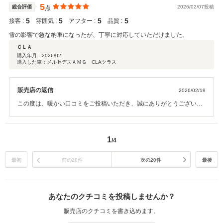
つでもお気軽にご連絡ください。 今後とも末永いお付き合いのほど、
5
総合評価
2026/02/07投稿
点
よろしくお願いいたします。
5
5
5
5
接客 :
雰囲気 :
アフター :
品質 :
雪の影響で急な納車になったが、丁寧に対応していただけました。
ＣＬＡ
購入年月：
2026/02
購入した車：メルセデスＡＭＧ CLAクラス
販売店の返信
2026/02/19
この度は、暖かい口コミをご投稿いただき、誠にありがとうございま
す。 また、数ある販売店の中から当店をお選びいただき、重ねて御礼
申し上げます。 降雪の影響により、急なご納車となってしまいました
が、無事お渡しでき、 またご満足いただけとのお言葉を頂戴し、大変
1
/4
うれしく思っております。 何かございましたらお気軽にご相談くださ
い。 引き続き、どうぞよろしくお願いいたします。
最初
前の20件
次の20件
最後
あなたのクチコミを投稿しませんか？
販売店のクチコミを書き込めます。