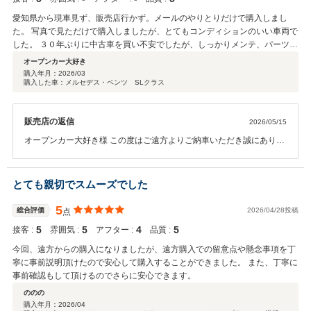
愛知県から現車見ず、販売店行かず。メールのやりとりだけで購入しまし
た。 写真で見ただけで購入しましたが、とてもコンディションのいい車両で
した。 ３０年ぶりに中古車を買い不安でしたが、しっかりメンテ、パーツ交
換してありそうです。 サーティファイドならではです。むしろ、先々の故障
オープンカー大好き
を考えたら割安でしょう。 担当のスタッフ様にはたいへんお世話になりまし
購入年月：
2026/03
購入した車：メルセデス・ベンツ SLクラス
た。わがままですみません。 皆さん、メルセデスを買うならスタッフさんを
指名されたら満足されると思いますよ。
販売店の返信
2026/05/15
オープンカー大好き様 この度はご遠方よりご納車いただき誠にありが
とうございます。 ご納車まで大変お待たせ致しました。 コンディショ
ンよくお乗り頂けるよう消耗品の交換やメンテナンスはしっかり対応
させていただきました。 運転にはお気を付けてお楽しみください。 今
とても親切でスムーズでした
後ともよろしくお願いいたします。
5
総合評価
2026/04/28投稿
点
5
5
4
5
接客 :
雰囲気 :
アフター :
品質 :
今回、遠方からの購入になりましたが、遠方購入での留意点や懸念事項を丁
寧に事前説明頂けたので安心して購入することができました。 また、丁寧に
事前確認もして頂けるのでさらに安心できます。
ののの
購入年月：
2026/04