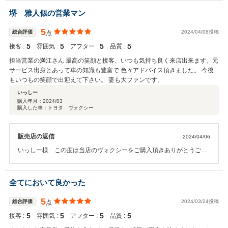
ます。 今後ご使用されてお困りごとございましたら、ご連絡頂ければ
幸いです。 今後とも末永いお付き合いを宜しくお願い致します。 カ
堺 雅人似の営業マン
ーメイト曽根 満江
5
総合評価
2024/04/06投稿
点
5
5
5
5
接客 :
雰囲気 :
アフター :
品質 :
担当営業の満江さん 最高の笑顔と接客、いつも気持ち良く来店出来ます。元
サービス出身とあって車の知識も豊富で 色々アドバイス頂きました。 今後
もいつもの笑顔で出迎えて下さい。 妻も大ファンです。
いっしー
購入年月：
2024/03
購入した車：トヨタ ヴォクシー
販売店の返信
2024/04/06
いっしー様 この度は当店のヴォクシーをご購入頂きありがとうござ
います。 この様な高い評価を頂き、大変嬉しく思います。お車の件で
お困りごとございましたら、 ご連絡頂ければ幸いです。今後とも末永
いお付き合いを宜しくお願い致します。
全てにおいて良かった
5
総合評価
2024/03/24投稿
点
5
5
5
5
接客 :
雰囲気 :
アフター :
品質 :