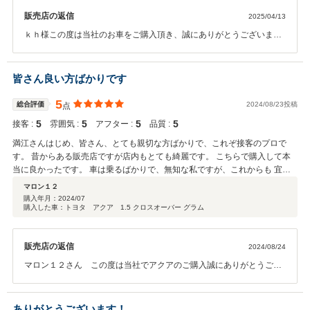
販売店の返信
2025/04/13
ｋｈ様この度は当社のお車をご購入頂き、誠にありがとうございまし
た。 この様な高い評価を頂き、大変嬉しく思います。ありがとうござ
います。 カローラクロスは多くの装備が搭載されており、ご不明な点
が今後出てくるかと思います。 是非お気軽にお問い合わせいただけれ
皆さん良い方ばかりです
ば幸いです。 今後とも末永いお付き合いを宜しくお願い致します。
カーメイト曽根満江
5
総合評価
2024/08/23投稿
点
5
5
5
5
接客 :
雰囲気 :
アフター :
品質 :
満江さんはじめ、皆さん、とても親切な方ばかりで、これぞ接客のプロで
す。 昔からある販売店ですが店内もとても綺麗です。 こちらで購入して本
当に良かったです。 車は乗るばかりで、無知な私ですが、これからも 宜し
くお願いします。
マロン１２
購入年月：
2024/07
購入した車：トヨタ アクア 1.5 クロスオーバー グラム
販売店の返信
2024/08/24
マロン１２さん この度は当社でアクアのご購入誠にありがとうござ
いました。初めてのハイブリッド車で慣れない点多くあるかと思いま
すが、いつでもご相談頂ければと思います。今後とも末永いお付き合
いを宜しくお願い致します。 カーメイト曽根 満江
ありがとうございます！