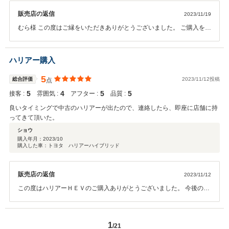
販売店の返信
2023/11/19
むら様 この度はご縁をいただきありがとうございました。 ご購入をい
ただいたお車がカーライフのお役にたてば嬉しいと思っております。
これからもよろしくお願いします。
ハリアー購入
5
総合評価
2023/11/12投稿
点
5
4
5
5
接客 :
雰囲気 :
アフター :
品質 :
良いタイミングで中古のハリアーが出たので、連絡したら、即座に店舗に持
ってきて頂いた。
ショウ
購入年月：
2023/10
購入した車：トヨタ ハリアーハイブリッド
販売店の返信
2023/11/12
この度はハリアーＨＥＶのご購入ありがとうございました。 今後のメ
ンテナンスも担当させて頂きますので宜しくお願い致します。 また
ご不明点などあればいつでもご連絡を下さい。
カーメイト曽根 山西
1
/21