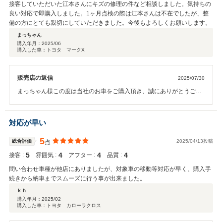
接客していただいた江本さんにキズの修理の件など相談しました。気持ちの
良い対応で即購入しました。1ヶ月点検の際は江本さんは不在でしたが、整
備の方にとても親切にしていただきました。今後もよろしくお願いします。
まっちゃん
購入年月：
2025/06
購入した車：トヨタ マークX
販売店の返信
2025/07/30
まっちゃん様この度は当社のお車をご購入頂き、誠にありがとうござ
いました。 この様な高い評価を頂き、大変嬉しく思います。ありがと
うございます。また先日はご挨拶できず申し訳ございませんでした。
気になること等ございましたら小さなことでも構いませんので是非お
対応が早い
気軽にお問い合わせいただければ幸いです。 今後ともよろしくお願い
いたします。 カーメイト曽根江本
5
総合評価
2025/04/13投稿
点
5
4
4
4
接客 :
雰囲気 :
アフター :
品質 :
問い合わせ車種が他店にありましたが、対象車の移動等対応が早く、購入手
続きから納車までスムーズに行う事が出来ました。
ｋｈ
購入年月：
2025/02
購入した車：トヨタ カローラクロス