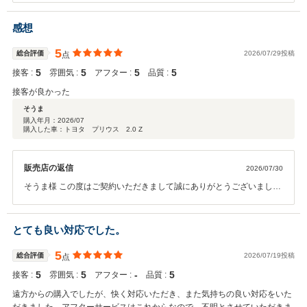
り、ご家族で店舗に遊びに来ていただくことを いつも楽しみにしてお
ります。今後とも末永いお付き合いを、よろしくお願いいたします。
感想
福岡トヨペット株式会社小倉東店 満江
5
総合評価
2026/07/29投稿
点
5
5
5
5
接客 :
雰囲気 :
アフター :
品質 :
接客が良かった
そうま
購入年月：
2026/07
購入した車：トヨタ プリウス 2.0 Z
販売店の返信
2026/07/30
そうま様 この度はご契約いただきまして誠にありがとうございまし
た。その後お車の状態はいかがでしょうか？ 今回はこのような高い評
価をいただきまして、社員一同心から感謝しております。 何かお困り
の際はぜひお気軽にお立ち寄りください。 今後とも、どうぞ宜しくお
とても良い対応でした。
願い致します。
5
総合評価
2026/07/19投稿
点
5
5
‐
5
接客 :
雰囲気 :
アフター :
品質 :
遠方からの購入でしたが、快く対応いただき、また気持ちの良い対応をいた