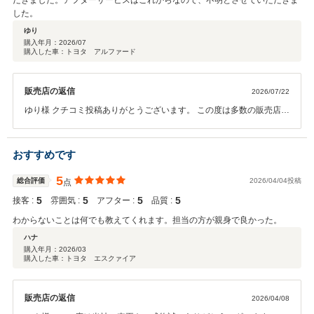
だきました。アフターサービスはこれからなので、不明とさせていただきま
した。
ゆり
購入年月：
2026/07
購入した車：トヨタ アルファード
販売店の返信
2026/07/22
ゆり様 クチコミ投稿ありがとうございます。 この度は多数の販売店よ
り当店を選んでいただき大変ありがとうございました。 ゆり様とのお
付き合いもスタートしたばかりです。 当店は来店時の応対はもちろ
ん、アフターサービスにご満足いただけるお店を目指しています。 ゆ
おすすめです
り様にご満足いただけようスタッフ一同努めて参りますので 今後とも
どうぞよろしくお願いいたします。
5
総合評価
2026/04/04投稿
点
5
5
5
5
接客 :
雰囲気 :
アフター :
品質 :
わからないことは何でも教えてくれます。担当の方が親身で良かった。
ハナ
購入年月：
2026/03
購入した車：トヨタ エスクァイア
販売店の返信
2026/04/08