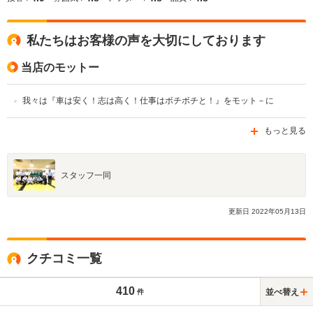
私たちはお客様の声を大切にしております
当店のモットー
我々は『車は安く！志は高く！仕事はボチボチと！』をモット－に
もっと見る
スタッフ一同
更新日
2022
年
05
月
13
日
クチコミ一覧
410
並べ替え
件