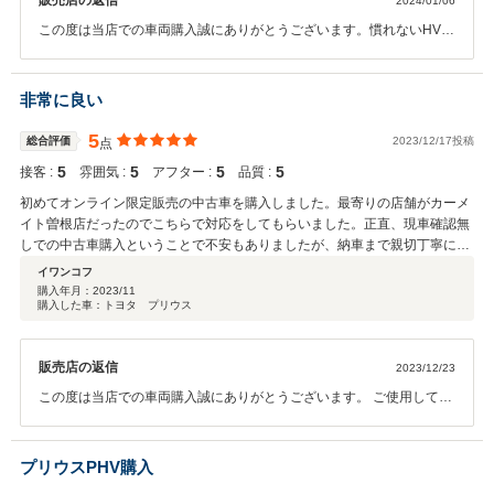
販売店の返信
2024/01/06
この度は当店での車両購入誠にありがとうございます。慣れないHV車
だと思いますので、何かご不明な点がございましたら、いつでもご連
絡頂ければ幸いです。今後とも末永いお付き合いを宜しくお願い致し
ます。カーメイト曽根 満江
非常に良い
5
総合評価
2023/12/17投稿
点
5
5
5
5
接客 :
雰囲気 :
アフター :
品質 :
初めてオンライン限定販売の中古車を購入しました。最寄りの店舗がカーメ
イト曽根店だったのでこちらで対応をしてもらいました。正直、現車確認無
しでの中古車購入ということで不安もありましたが、納車まで親切丁寧に対
応してもらい非常に満足度の高い買い物になりました。また機会があれば利
イワンコフ
用したいと思います。
購入年月：
2023/11
購入した車：トヨタ プリウス
販売店の返信
2023/12/23
この度は当店での車両購入誠にありがとうございます。 ご使用してい
ただく中で、ご不明な点がございましたら、いつでもご連絡頂ければ
幸いです。 今後とも末永いお付き合いを宜しくお願い致します。福岡
トヨペット株式会社カーメイト曽根 満江
プリウスPHV購入