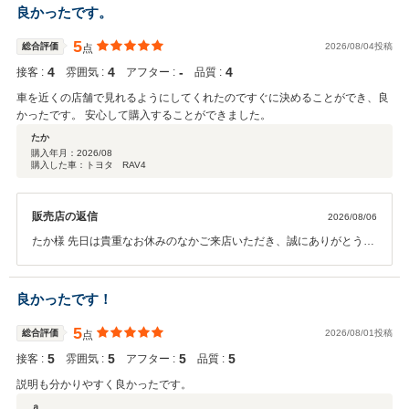
良かったです。
5
総合評価
2026/08/04投稿
点
4
4
‐
4
接客 :
雰囲気 :
アフター :
品質 :
車を近くの店舗で見れるようにしてくれたのですぐに決めることができ、良
かったです。 安心して購入することができました。
たか
購入年月：
2026/08
購入した車：トヨタ RAV4
販売店の返信
2026/08/06
たか様 先日は貴重なお休みのなかご来店いただき、誠にありがとうご
ざいました。 弊社では長く大切にお車に乗っていただきたいと思い、
アフターサービスに関しても誠意をもってご対応させていただいてお
ります。お客様にあったお車のご提案と、その後のお車のメンテナン
良かったです！
スを引き続きさせていただきます。今後ともお気軽に弊社にお越しく
ださいませ。宜しくお願い致します。
5
総合評価
2026/08/01投稿
点
5
5
5
5
接客 :
雰囲気 :
アフター :
品質 :
説明も分かりやすく良かったです。
ａ