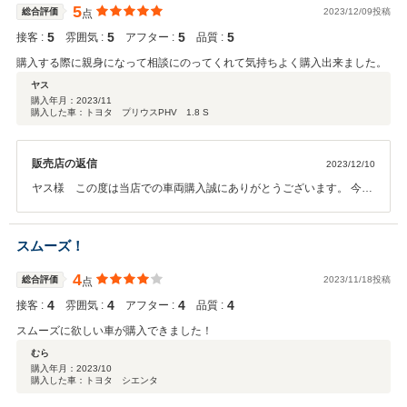
5
総合評価
2023/12/09投稿
点
5
5
5
5
接客 :
雰囲気 :
アフター :
品質 :
購入する際に親身になって相談にのってくれて気持ちよく購入出来ました。
ヤス
購入年月：
2023/11
購入した車：トヨタ プリウスPHV 1.8 S
販売店の返信
2023/12/10
ヤス様 この度は当店での車両購入誠にありがとうございます。 今後
とも末永いお付き合いを宜しくお願い致します。 福岡トヨペット株
式会社カーメイト曽根 満江
スムーズ！
4
総合評価
2023/11/18投稿
点
4
4
4
4
接客 :
雰囲気 :
アフター :
品質 :
スムーズに欲しい車が購入できました！
むら
購入年月：
2023/10
購入した車：トヨタ シエンタ