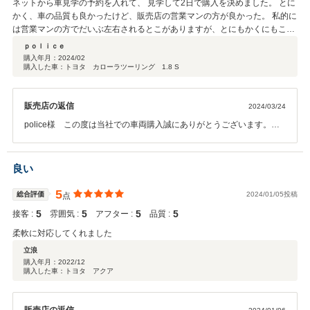
ネットから車見学の予約を入れて、 見学して2日で購入を決めました。 とに
かく、車の品質も良かったけど、販売店の営業マンの方が良かった。 私的に
は営業マンの方でだいぶ左右されるとこがありますが、とにもかくにもこち
ら側に立って誠心誠意、希望や相談に乗ってくれるかどうかで買うか買わな
ｐｏｌｉｃｅ
いかに繋がると思います。 ここの販売店、営業マンの方は信用出来ますよ。
購入年月：
2024/02
購入した車：トヨタ カローラツーリング 1.8 S
購入を考えてる方は、営業マンの方に沢山相談してみて下さい。購入を考え
てるならまずそこからが一歩、踏み出しましょう。
販売店の返信
2024/03/24
police様 この度は当社での車両購入誠にありがとうございます。こ
の様な高い評価を頂き、ありがとうございます。 カローラツーリング
は装備等が充実している分、ご不明な点があればいつでもご連絡頂け
れば幸いです。 今後とも末永いお付き合いを宜しくお願い致しま
良い
す。 カーメイト曽根 満江
5
総合評価
2024/01/05投稿
点
5
5
5
5
接客 :
雰囲気 :
アフター :
品質 :
柔軟に対応してくれました
立浪
購入年月：
2022/12
購入した車：トヨタ アクア