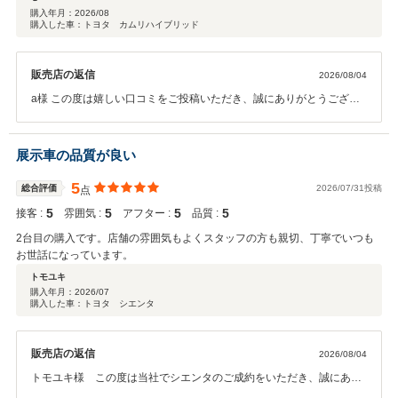
購入年月：
2026/08
購入した車：トヨタ カムリハイブリッド
販売店の返信
2026/08/04
a様 この度は嬉しい口コミをご投稿いただき、誠にありがとうござい
ました。 お車の説明や接客にご満足いただけたとのお言葉大変嬉しく
思います。 今後も安心してお任せいただけるよう、丁寧なご説明と心
を込めた対応を心がけて参ります。 また今後のメンテナンスや、次回
展示車の品質が良い
お車をお買い求めになる際もぜひお手伝いさせて頂ければ幸いです。
何卒宜しくお願い致します。
5
総合評価
2026/07/31投稿
点
5
5
5
5
接客 :
雰囲気 :
アフター :
品質 :
2台目の購入です。店舗の雰囲気もよくスタッフの方も親切、丁寧でいつも
お世話になっています。
トモユキ
購入年月：
2026/07
購入した車：トヨタ シエンタ
販売店の返信
2026/08/04
トモユキ様 この度は当社でシエンタのご成約をいただき、誠にあり
がとうございました。 トモユキ様には日頃より大変お世話になってお