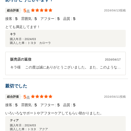
5
総合評価
2024/04/13投稿
点
5
5
5
5
接客 :
雰囲気 :
アフター :
品質 :
とても満足してます！
キラ
購入年月：
2024/03
購入した車：トヨタ カローラ
販売店の返信
2024/04/17
キラ様 この度は誠にありがとうございました。 また、このような高
い評価をいただき嬉しく思います！ お客様が快適にお車を使用いただ
けることがなによりです。 また定期点検の際はよろしくお願いいたし
ます。 今後ともよろしくお願いいたします♪
親切でした
5
総合評価
2024/04/11投稿
点
5
5
5
5
接客 :
雰囲気 :
アフター :
品質 :
いろいろなサポートやアフターケアしてもらい助かりました。
ティア
購入年月：
2024/03
購入した車：トヨタ アクア