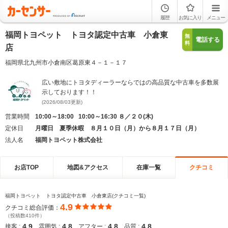
履歴
お気に入り
メニュー
福岡トヨペット トヨタ認定中古車 小倉東
無
電話する
料
店
福岡県北九州市小倉南区葛原東４－１－１７
広い敷地にトヨタディーラーならではの高品質な中古車を多数展
示しております！！
(2026/08/03更新)
営業時間
10:00～18:00 10:00～16:30 ８／２０(木)
定休日
月曜日 夏季休暇 ８月１０日（月）から８月１７日（月）
法人名
福岡トヨペット株式会社
お店TOP
地図&アクセス
在庫一覧
クチコミ
福岡トヨペット トヨタ認定中古車 小倉東店(クチコミ一覧)
4.9
クチコミ総合評価：
（投稿数410件）
4.9
4.8
4.8
4.8
接客 :
雰囲気 :
アフター :
品質 :