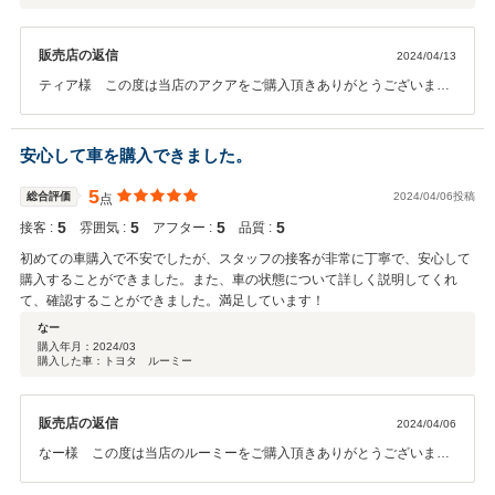
販売店の返信
2024/04/13
ティア様 この度は当店のアクアをご購入頂きありがとうございまし
た。 ご使用されて何かご不明な点がございましたら、ご連絡頂ければ
幸いです。 今後とも末永いお付き合いを宜しくお願い致します。 カ
ーメイト曽根 満江
安心して車を購入できました。
5
総合評価
2024/04/06投稿
点
5
5
5
5
接客 :
雰囲気 :
アフター :
品質 :
初めての車購入で不安でしたが、スタッフの接客が非常に丁寧で、安心して
購入することができました。また、車の状態について詳しく説明してくれ
て、確認することができました。満足しています！
なー
購入年月：
2024/03
購入した車：トヨタ ルーミー
販売店の返信
2024/04/06
なー様 この度は当店のルーミーをご購入頂きありがとうございま
す。 なー様の初めてのお車に携わることができ、私も大変嬉しく思い