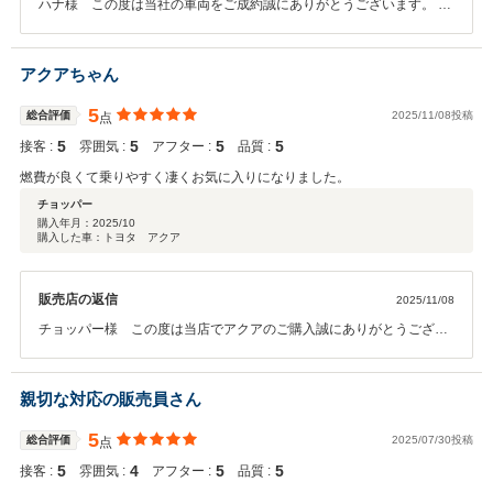
ハナ様 この度は当社の車両をご成約誠にありがとうございます。 こ
の様な高い評価をいただき、大変嬉しく思います。 定期点検以外にも
お困りごと等ありましたら、ご連絡いただけると幸いです。 福岡トヨ
ペット株式会社小倉東 満江
アクアちゃん
5
総合評価
2025/11/08投稿
点
5
5
5
5
接客 :
雰囲気 :
アフター :
品質 :
燃費が良くて乗りやすく凄くお気に入りになりました。
チョッパー
購入年月：
2025/10
購入した車：トヨタ アクア
販売店の返信
2025/11/08
チョッパー様 この度は当店でアクアのご購入誠にありがとうござい
ました。 アクアは燃費も良く、運転しやすい車両なので、ドライブ楽
しんでください。 お困りごとありましたら、いつでもご連絡くださ
い。 福岡トヨペットカーメイト曽根 満江
親切な対応の販売員さん
5
総合評価
2025/07/30投稿
点
5
4
5
5
接客 :
雰囲気 :
アフター :
品質 :