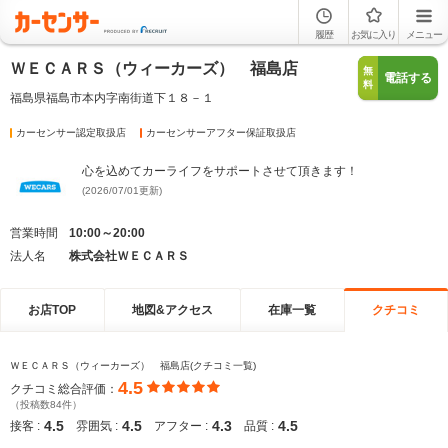
履歴
お気に入り
メニュー
ＷＥＣＡＲＳ（ウィーカーズ） 福島店
無
電話する
料
福島県福島市本内字南街道下１８－１
カーセンサー認定取扱店
カーセンサーアフター保証取扱店
心を込めてカーライフをサポートさせて頂きます！
(2026/07/01更新)
営業時間
10:00～20:00
法人名
株式会社ＷＥＣＡＲＳ
お店TOP
地図&アクセス
在庫一覧
クチコミ
ＷＥＣＡＲＳ（ウィーカーズ） 福島店(クチコミ一覧)
4.5
クチコミ総合評価：
（投稿数84件）
4.5
4.5
4.3
4.5
接客 :
雰囲気 :
アフター :
品質 :