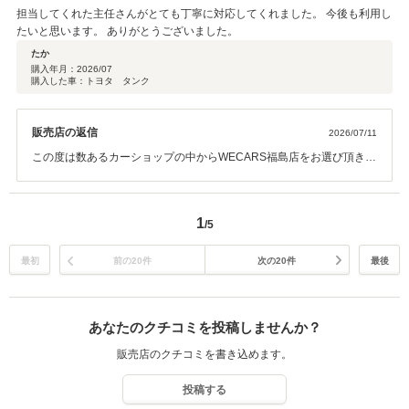
します。
担当してくれた主任さんがとても丁寧に対応してくれました。 今後も利用し
たいと思います。 ありがとうございました。
たか
購入年月：
2026/07
購入した車：トヨタ タンク
販売店の返信
2026/07/11
この度は数あるカーショップの中からWECARS福島店をお選び頂き誠
にありがとうございました。 また高い評価・クチコミのご投稿も頂
き、福島店スタッフ一同感謝しております。 お困り等ございましたら
お気軽にご相談ください。今後とも末永くお付き合いくださいますよ
1
/5
う宜しくお願い致します。
最初
前の20件
次の20件
最後
あなたのクチコミを投稿しませんか？
販売店のクチコミを書き込めます。
投稿する