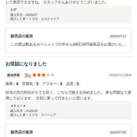
して来店できますね。 スタッフさんありがとうございました。
ヒデ
購入年月：
2026/07
購入した車：トヨタ エスクァイア
販売店の返信
2026/07/17
この度は数あるカーショップの中からWECARS福島店をお選びいただ
き、誠にありがとうございました。 また、高い評価と温かい口コミを
ご投稿いただき、スタッフ一同心より感謝申し上げます。 当店では、
お車をご購入いただいた後も安心して長くお乗りいただけるよう、ア
お世話になりました
フターサービスにも誠意を持って対応しております。お車のメンテナ
ンスや点検などにつきましても、ぜひお気軽にご相談・ご利用くださ
3
総合評価
2026/07/11投稿
点
い。 これからもお客様にご満足いただけるサービスをご提供できるよ
4
3
3
3
接客 :
雰囲気 :
アフター :
品質 :
うに努めてまいります。今後ともWECARS福島店をよろしくお願い致
します。
担当の方の対応がとても良く、こちらで購入を決めました。 車も問題なく使
用しております。 大切に乗って行きたいと思います。
ｏｋｕｒａ
購入年月：
2026/04
購入した車：スズキ スペーシア
販売店の返信
2026/07/30