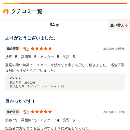
クチコミ一覧
84
並べ替え
件
ありがとうございました。
5
総合評価
2026/08/06投稿
点
5
5
5
5
接客 :
雰囲気 :
アフター :
品質 :
夏場の暑い時期で、エアコンが効かず台車まで貸して頂きました。 迅速丁寧
な対応ありがとうございました。
カンカン
購入年月：
2026/08
購入した車：ダイハツ ムーヴキャンバス
良かったです！
5
総合評価
2026/08/01投稿
点
5
5
4
5
接客 :
雰囲気 :
アフター :
品質 :
担当者の方がとても話しやすく丁寧に対応してくれた。