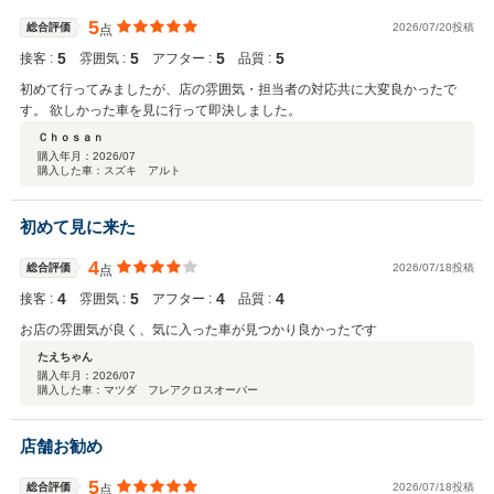
5
総合評価
2026/07/20投稿
点
5
5
5
5
接客 :
雰囲気 :
アフター :
品質 :
初めて行ってみましたが、店の雰囲気・担当者の対応共に大変良かったで
す。 欲しかった車を見に行って即決しました。
Ｃｈｏｓａｎ
購入年月：
2026/07
購入した車：スズキ アルト
初めて見に来た
4
総合評価
2026/07/18投稿
点
4
5
4
4
接客 :
雰囲気 :
アフター :
品質 :
お店の雰囲気が良く、気に入った車が見つかり良かったです
たえちゃん
購入年月：
2026/07
購入した車：マツダ フレアクロスオーバー
店舗お勧め
5
総合評価
2026/07/18投稿
点