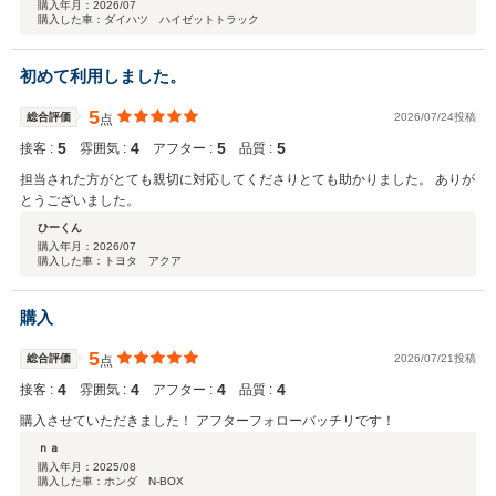
購入年月：
2026/07
購入した車：ダイハツ ハイゼットトラック
初めて利用しました。
5
総合評価
2026/07/24投稿
点
5
4
5
5
接客 :
雰囲気 :
アフター :
品質 :
担当された方がとても親切に対応してくださりとても助かりました。 ありが
とうございました。
ひーくん
購入年月：
2026/07
購入した車：トヨタ アクア
購入
5
総合評価
2026/07/21投稿
点
4
4
4
4
接客 :
雰囲気 :
アフター :
品質 :
購入させていただきました！ アフターフォローバッチリです！
ｎａ
購入年月：
2025/08
購入した車：ホンダ N-BOX