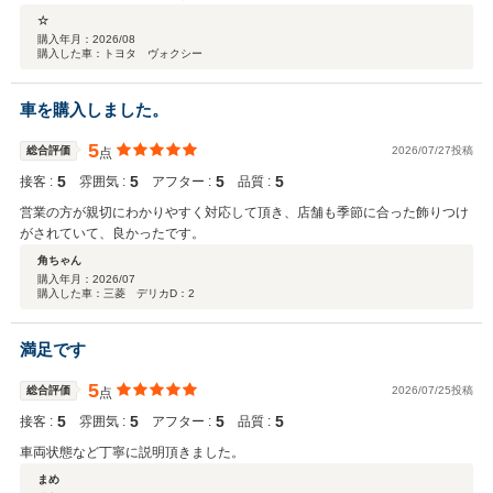
☆
購入年月：
2026/08
購入した車：トヨタ ヴォクシー
車を購入しました。
5
総合評価
2026/07/27投稿
点
5
5
5
5
接客 :
雰囲気 :
アフター :
品質 :
営業の方が親切にわかりやすく対応して頂き、店舗も季節に合った飾りつけ
がされていて、良かったです。
角ちゃん
購入年月：
2026/07
購入した車：三菱 デリカD：2
満足です
5
総合評価
2026/07/25投稿
点
5
5
5
5
接客 :
雰囲気 :
アフター :
品質 :
車両状態など丁寧に説明頂きました。
まめ