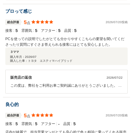
プロって感じ
5
総合評価
2026/07/20投稿
点
5
5
5
5
接客 :
雰囲気 :
アフター :
品質 :
PCを使っての説明でしたがとても分かりやすくこちらの要望を聞いてくだ
さったり質問にすぐさま答えられる接客にはとても安心しました。
３ママ
購入年月：
2026/07
購入した車：トヨタ エスティマハイブリッド
販売店の返信
2026/07/22
この度は、弊社をご利用お車ご契約誠にありがとうございました。 こ
れからもぜひよろしくお願いいたします。
良心的
5
総合評価
2026/07/20投稿
点
5
5
‐
5
接客 :
雰囲気 :
アフター :
品質 :
店内が綺麗で、担当営業マンがとても良心的で色々相談に乗ってくれる販売