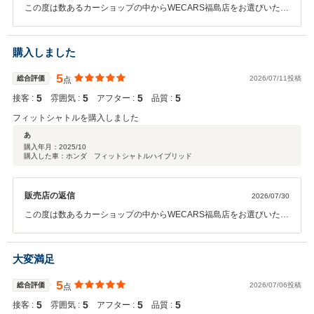
この度は数あるカーショップの中からWECARS福島店をお選びいただ
き、誠にありがとうございました。 また、高い評価と温かい口コミを
ご投稿いただき、スタッフ一同心より感謝申し上げます。 当店では、
お車をご購入いただいた後も安心して長くお乗りいただけるよう、ア
購入しました
フターサービスにも誠意を持って対応しております。お車のメンテナ
ンスや点検などにつきましても、ぜひお気軽にご相談・ご利用くださ
5
総合評価
2026/07/11投稿
点
い。 これからもお客様にご満足いただけるサービスをご提供できるよ
5
5
5
5
接客 :
雰囲気 :
アフター :
品質 :
うに努めてまいります。今後ともWECARS福島店をよろしくお願い致
します。
フィットシャトルを購入しました
あ
購入年月：
2025/10
購入した車：ホンダ フィットシャトルハイブリッド
販売店の返信
2026/07/30
この度は数あるカーショップの中からWECARS福島店をお選びいただ
き、誠にありがとうございました。 また、高い評価と温かい口コミを
ご投稿いただき、スタッフ一同心より感謝申し上げます。 当店では、
お車をご購入いただいた後も安心して長くお乗りいただけるよう、ア
大変満足
フターサービスにも誠意を持って対応しております。お車のメンテナ
ンスや点検などにつきましても、ぜひお気軽にご相談・ご利用くださ
5
総合評価
2026/07/06投稿
点
い。 これからもお客様にご満足いただけるサービスをご提供できるよ
5
5
5
5
接客 :
雰囲気 :
アフター :
品質 :
うに努めてまいります。今後ともWECARS福島店をよろしくお願い致