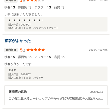
3
総合評価
2026/07/13投稿
点
3
3
3
3
接客 :
雰囲気 :
アフター :
品質 :
丁寧に説明いただきました。
ｋｒｋｒｋｒｋｒｋｒｋｒｋｒ
購入年月：
2025/07
購入した車：トヨタ ハリアーハイブリッド
接客がよかった
5
総合評価
2026/07/12投稿
点
5
5
5
5
接客 :
雰囲気 :
アフター :
品質 :
接客が良かったです。
セイヤ
購入年月：
2026/07
購入した車：トヨタ ハリアー
販売店の返信
2026/07/17
この度は数あるカーショップの中からWECARS福島店をお選びいただ
き、誠にありがとうございました。 また、高い評価と温かい口コミを
ご投稿いただき、スタッフ一同心より感謝申し上げます。 当店では、