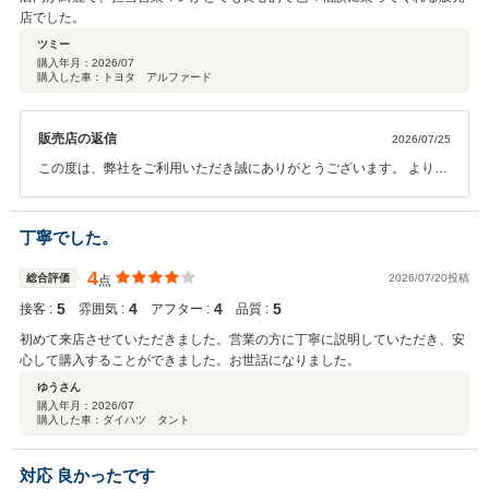
店でした。
ツミー
購入年月：
2026/07
購入した車：トヨタ アルファード
販売店の返信
2026/07/25
この度は、弊社をご利用いただき誠にありがとうございます。 よりお
車を気に入って頂けるようにサポートして参ります。 ご納車まで引き
続きよろしくお願いいたします。
丁寧でした。
4
総合評価
2026/07/20投稿
点
5
4
4
5
接客 :
雰囲気 :
アフター :
品質 :
初めて来店させていただきました。営業の方に丁寧に説明していただき、安
心して購入することができました。お世話になりました。
ゆうさん
購入年月：
2026/07
購入した車：ダイハツ タント
対応 良かったです