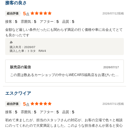
お車をご購入いただいた後も安心して長くお乗りいただけるよう、ア
接客の良さ
フターサービスにも誠意を持って対応しております。お車のメンテナ
ンスや点検などにつきましても、ぜひお気軽にご相談・ご利用くださ
5
総合評価
2026/07/12投稿
点
い。 これからもお客様にご満足いただけるサービスをご提供できるよ
5
5
5
5
接客 :
雰囲気 :
アフター :
品質 :
うに努めてまいります。今後ともWECARS福島店をよろしくお願い致
します。
金額など厳しい条件だったにも関わらず満足の行く価格や車に出会えてとて
も良かったです
み
購入年月：
2026/07
購入した車：トヨタ RAV4
販売店の返信
2026/07/17
この度は数あるカーショップの中からWECARS福島店をお選びいただ
き、誠にありがとうございました。 また、高い評価と温かい口コミを
ご投稿いただき、スタッフ一同心より感謝申し上げます。 当店では、
お車をご購入いただいた後も安心して長くお乗りいただけるよう、ア
エスクワイア
フターサービスにも誠意を持って対応しております。お車のメンテナ
ンスや点検などにつきましても、ぜひお気軽にご相談・ご利用くださ
5
総合評価
2026/07/11投稿
点
い。 これからもお客様にご満足いただけるサービスをご提供できるよ
5
5
5
5
接客 :
雰囲気 :
アフター :
品質 :
うに努めてまいります。今後ともWECARS福島店をよろしくお願い致
します。
初めて来ましたが、担当のスタッフさんの対応が、お客の立場で色々と相談
にのってくれたので大変満足しました。このような担当者さんが居ると安心