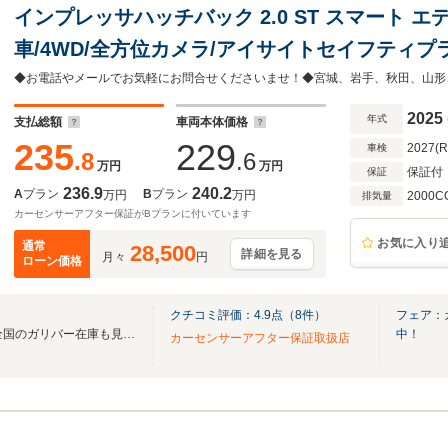
インプレッサハッチバック 2.0 ST スマート エ
車/4WD/全方位カメラ/アイサイトセイフティプラ
コントロール/前席シートヒーター/前席パワーシ
ングヒーター/ドラレコ/ETC/パドルシフト
2025
年式
支払総額
車両本体価格
235
229
2027(
車検
.8
.6
万円
万円
保証付
保証
236.9
240.2
A
プラン
B
プラン
万円
万円
2000C
排気量
カーセンサーアフター保証がBプランに付いています
お気に入り
通常
28,500
詳細を見る
月々
円
ローン価格
クチコミ評価：
4.9
点（
8
件）
フェア：
無料電話は24時間ご案内！！全国のガリバー在庫も見たい方は一括照会が可能です！
中！
カーセンサーアフター保証取扱店