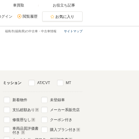
車買取
お役立ち記事
ログイン
閲覧履歴
お気に入り
福島市(福島県)の中古車・中古車情報
サイトマップ
ミッション
AT/CVT
MT
新着物件
未登録車
支払総額あり
メーカー系販売店
修復歴なし
クーポン付き
車両品質評価書
購入プラン付き
付き