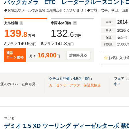
バックカメラ ETC レーダークルーズコント
ー 前席パワーシート シートヒーター ステ
アコン オートライト 横滑り防止
2014
年式
支払総額
車両本体価格
139
132
2026(
車検
.8
.6
万円
万円
保証付
保証
140.9
141.3
A
プラン
B
プラン
万円
万円
2500C
排気量
通常
16,900
詳細を見る
月々
円
ローン価格
お気に入り
クチコミ評価：
4.9
点（
8
件）
フェア：
無料電話は24時間ご案内！！全国のガリバー在庫も見たい方は一括照会が可能です！
中！
カーセンサーアフター保証取扱店
マツダ
デミオ 1.5 XD ツーリング ディーゼルターボ 