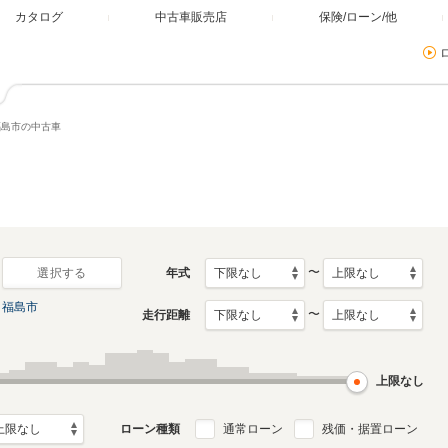
カタログ
中古車販売店
保険/ローン/他
福島市の中古車
〜
年式
選択する
福島市
〜
走行距離
上限なし
ローン種類
通常ローン
残価・据置ローン