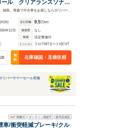
ロール クリアランスソナ
アリングヒーター オートエ
◆お電話やメールでお気軽にお問合せくださいませ！◆宮城、岩手、秋田、山形、福島、青森で中古車をお探しならガリバーへ！
9.5
(H26)
万km
走行距離
R08)年12月
なし
修復歴
法定整備付
整備
C
フロアMTモード付CVT
ミッション
無
在庫確認・見積依頼
追加
料
ガリバーサマーセール実施
360°
画像付
オンライン相談可
販売店保証
禁煙車/衝突軽減ブレーキ/クル