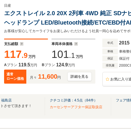
日産
エクストレイル 2.0 20X 2列車 4WD 純正 S
ヘッドランプ LED/Bluetooth接続/ETC/EB
リングストップ/バックモニター/フルセグTV/DV
2015
年式
支払総額
車両本体価格
117
101
車検整
車検
.9
.1
万円
万円
保証付
保証
119.5
124.9
A
プラン
B
プラン
万円
万円
2000C
排気量
通常
11,600
詳細を見る
月々
円
ローン価格
お気に入り
 福島店
クチコミ評価：
4.5
点（
84
件）
フェア情
ートさせて頂きます！
カーセンサーアフター保証取扱店