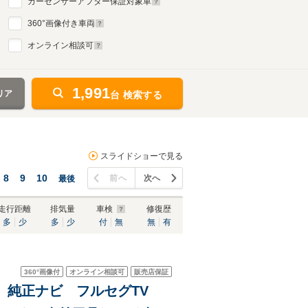
カーセンサーアフター保証対象車
360
°画像付き車両
オンライン相談可
1,991
リア
台 検索する
スライドショーで見る
8
9
10
前へ
次へ
最後
走行距離
排気量
車検
修復歴
多
少
多
少
付
無
無
有
360°
画像付
オンライン相談可
販売店保証
煙車 純正ナビ フルセグTV