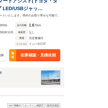
/スマートアシスト(トヨタ・ダ
LED/USBジャッ
お客様が安心してカーライフをお楽しみいただけるよう社員一同心を込めてサポートいたします。県外のお取り寄せも可能です！是非お気軽にご相談ください。
1.6
(R06)
万km
走行距離
R08)年10月
なし
修復歴
法定整備付
整備
インパネCVT
ミッション
無
在庫確認・見積依頼
追加
料
報
360°
画像付
オンライン相談可
販売店保証