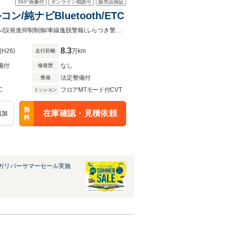
360°
画像付
オンライン相談可
販売店保証
ン/純ナビBluetooth/ETC
/禁煙車/4WD/アイサイト/プリクラッシュブレーキ/レーダークルーズコントロール/誤発進抑制制御/車線逸脱警報/ふらつき警報/純正ナビ（CN-LR700D）/Bluetooth・フルセグTV/純正17インチ
8.3
(H26)
万km
走行距離
備付
なし
修復歴
法定整備付
整備
C
フロアMTモード付CVT
ミッション
無
在庫確認・見積依頼
追加
料
ガリバーサマーセール実施