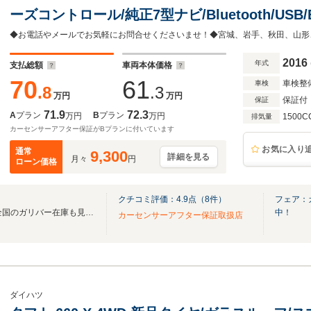
ーズコントロール/純正7型ナビ/Bluetooth/US
シフト/純正16インチAW/純正フロアマット/HUD
ドライト・フォグランプ
2016
年式
支払総額
車両本体価格
70
61
車検整
車検
.8
.3
万円
万円
保証付
保証
71.9
72.3
A
プラン
B
プラン
万円
万円
1500C
排気量
カーセンサーアフター保証がBプランに付いています
お気に入り
通常
9,300
詳細を見る
月々
円
ローン価格
クチコミ評価：
4.9
点（
8
件）
フェア：
無料電話は24時間ご案内！！全国のガリバー在庫も見たい方は一括照会が可能です！
中！
カーセンサーアフター保証取扱店
ダイハツ