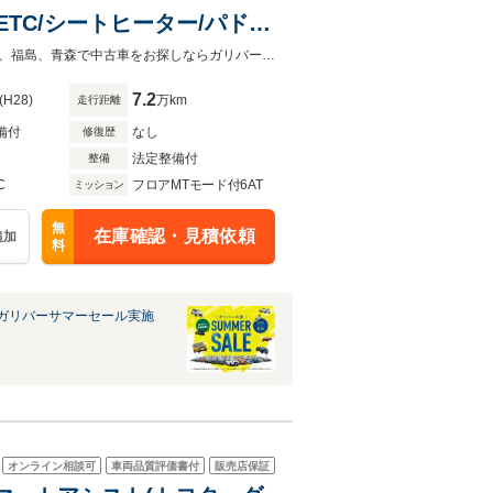
B/ETC/シートヒーター/パドル
/電動格納ミラー/LEDヘッ
◆お電話やメールでお気軽にお問合せくださいませ！◆宮城、岩手、秋田、山形、福島、青森で中古車をお探しならガリバーへ！
7.2
(H28)
万km
走行距離
備付
なし
修復歴
法定整備付
整備
C
フロアMTモード付6AT
ミッション
無
在庫確認・見積依頼
追加
料
ガリバーサマーセール実施
オンライン相談可
車両品質評価書付
販売店保証