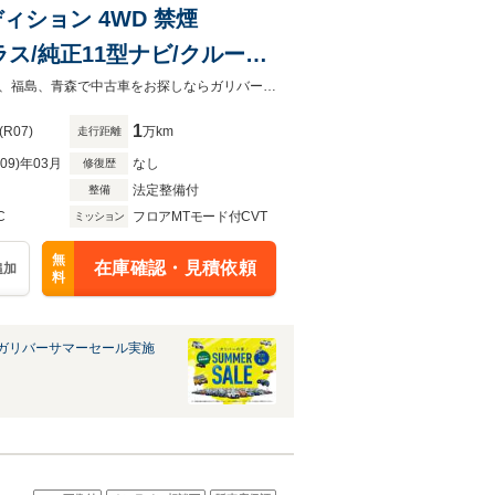
ディション 4WD 禁煙
ス/純正11型ナビ/クルーズ
ート/シートメモリ/ステアリ
◆お電話やメールでお気軽にお問合せくださいませ！◆宮城、岩手、秋田、山形、福島、青森で中古車をお探しならガリバーへ！
1
(R07)
万km
走行距離
R09)年03月
なし
修復歴
法定整備付
整備
C
フロアMTモード付CVT
ミッション
無
在庫確認・見積依頼
追加
料
ガリバーサマーセール実施