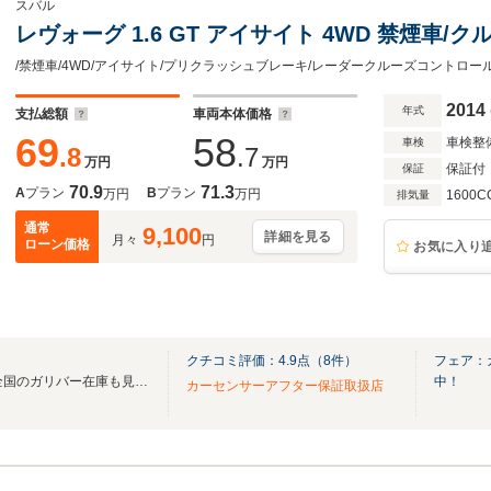
スバル
レヴォーグ 1.6 GT アイサイト 4WD 禁煙車/クルコ
2014
年式
支払総額
車両本体価格
69
58
車検整
車検
.8
.7
万円
万円
保証付
保証
70.9
71.3
A
プラン
B
プラン
万円
万円
1600C
排気量
通常
9,100
詳細を見る
月々
円
ローン価格
お気に入り
クチコミ評価：
4.9
点（
8
件）
フェア：
無料電話は24時間ご案内！！全国のガリバー在庫も見たい方は一括照会が可能です！
中！
カーセンサーアフター保証取扱店