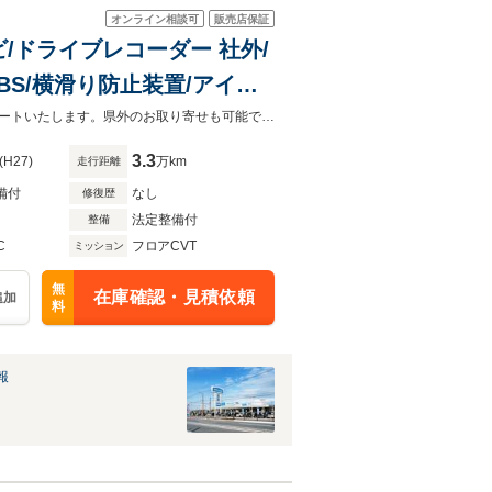
オンライン相談可
販売店保証
Dナビ/ドライブレコーダー 社外/
D付ABS/横滑り防止装置/アイド
D
お客様が安心してカーライフをお楽しみいただけるよう社員一同心を込めてサポートいたします。県外のお取り寄せも可能です！是非お気軽にご相談ください。
3.3
(H27)
万km
走行距離
備付
なし
修復歴
法定整備付
整備
C
フロアCVT
ミッション
無
在庫確認・見積依頼
追加
料
報