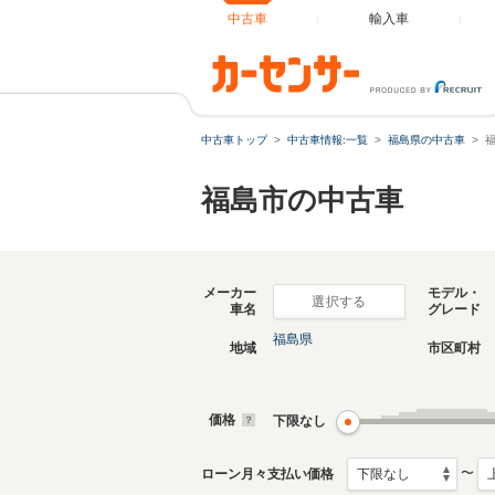
中古車
輸入車
中古車トップ
中古車情報:一覧
福島県の中古車
福島市の中古車
メーカー
モデル・
選択する
車名
グレード
福島県
地域
市区町村
価格
下限なし
〜
ローン月々支払い価格