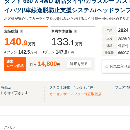
タフト 660 X 4WD 新品タイヤ/ガラスルーフ
イハツ)/車線逸脱防止支援システム/ヘッドランプ 
ク/ETC/EBD付ABS/横滑り防止装置
2024
年式
支払総額
車両本体価格
140
133
2026(
車検
.9
.1
万円
万円
保証付
保証
142.5
147.9
A
プラン
B
プラン
万円
万円
660CC
排気量
通常
14,800
詳細を見る
月々
円
ローン価格
お気に入り
 福島店
クチコミ評価：
4.5
点（
84
件）
フェア情
ートさせて頂きます！
カーセンサーアフター保証取扱店
スバル