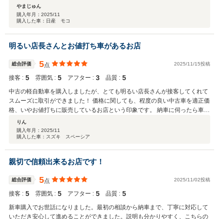
ボディーはコーティングで凄く綺麗でした。 もう一台の乗り換えする際もお
やまじゅん
願いしようと思います。ありがとうございました。
購入年月：
2025/11
購入した車：日産 モコ
明るい店長さんとお値打ち車があるお店
5
総合評価
2025/11/15投稿
点
5
5
3
5
接客 :
雰囲気 :
アフター :
品質 :
中古の軽自動車を購入しましたが、とても明るい店長さんが接客してくれて
スムーズに取引ができました！ 価格に関しても、程度の良い中古車を適正価
格、いやお値打ちに販売しているお店という印象です。 納車に伺ったら車も
ピカピカに磨かれていて、感動しました！ また御縁があればぜひよろしくお
りん
願いします！
購入年月：
2025/11
購入した車：スズキ スペーシア
親切で信頼出来るお店です！
5
総合評価
2025/11/02投稿
点
5
5
5
5
接客 :
雰囲気 :
アフター :
品質 :
新車購入でお世話になりました。最初の相談から納車まで、丁寧に対応して
いただき安心して進めることができました。説明も分かりやすく、こちらの