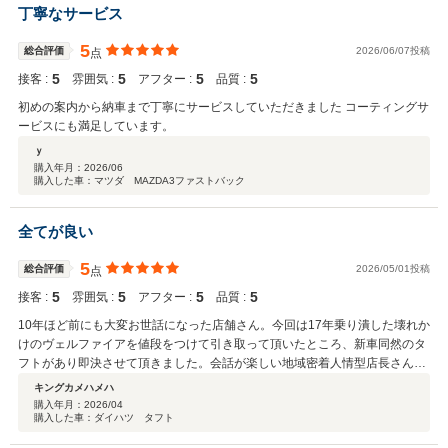
丁寧なサービス
5
総合評価
2026/06/07投稿
点
5
5
5
5
接客 :
雰囲気 :
アフター :
品質 :
初めの案内から納車まで丁寧にサービスしていただきました コーティングサ
ービスにも満足しています。
ｙ
購入年月：
2026/06
購入した車：マツダ MAZDA3ファストバック
全てが良い
5
総合評価
2026/05/01投稿
点
5
5
5
5
接客 :
雰囲気 :
アフター :
品質 :
10年ほど前にも大変お世話になった店舗さん。今回は17年乗り潰した壊れか
けのヴェルファイアを値段をつけて引き取って頂いたところ、新車同然のタ
フトがあり即決させて頂きました。会話が楽しい地域密着人情型店長さんと
従業員さんで時間があっという間に過ぎますし、お客の立場で対応してくれ
キングカメハメハ
痒いところも手を伸ばしてくれるそんな方です。車検や点検でまたお世話に
購入年月：
2026/04
購入した車：ダイハツ タフト
なりたいと思います。