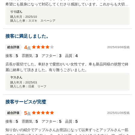
希望にも親身になって対応してくださり感謝しています。これからも大切に
乗りたいと思います。ありがとうございました！
りりぽん
購入年月：
2025/10
購入した車：スズキ スペーシア
接客に満足しました。
4
総合評価
2025/03/08投稿
点
5
3
3
4
接客 :
雰囲気 :
アフター :
品質 :
店長が親切でした。車好きで愛想がいい女性です。車も新品同様の状態で綺
麗に納車して頂きました。有り難うございました。
ヤスさん
購入年月：
2025/03
購入した車：日産 リーフ
接客サービスが完璧
5
総合評価
2025/01/06投稿
点
5
5
5
5
接客 :
雰囲気 :
アフター :
品質 :
知り合いの紹介でアップルさんお世話になって以来ずっとアップルさん一筋