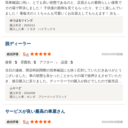
現車確認に伺い、とても良い状態であるのと、店員さんの素晴らしい接客で
その場で即決しました！ 子供達の面倒を見てもらったり、すごく楽しんでい
ました！ 看板犬のミミちゃんも可愛いくお出迎えしてもらえます！ 次も車
を変える際は、こちらの店舗でご相談したいと思います。この度は、本当に
ゆうはるツインズ
ありがとうございました！
購入年月：
2024/11
購入した車：トヨタ ハイラックス
脱ディーラー
5
総合評価
2024/10/03投稿
点
5
5
‐
5
接客 :
雰囲気 :
アフター :
品質 :
当日の連絡、閉店時刻間際の現車確認にも快く応対していただきありがとう
ございました。車の状態も良かったことからその場で仮押さえさせていただ
き、後日購入に至りました。ディーラーでの購入が殆どでしたので販売店さ
ん選びは皆さんの口コミだよりでしたが、皆さんが仰っているように納車さ
ふりーど
れた車は外も内もピカピカで年式を感じさせません。夏場の暑い中、丁寧な
購入年月：
2024/09
購入した車：ホンダ フリードハイブリッド
仕事をしていただきありがとうございました。距離はありますが1時間程度
なので、車を購入する時はまた、お願いしようと思います。
サービスが良い最高の車屋さん
5
総合評価
2024/09/28投稿
点