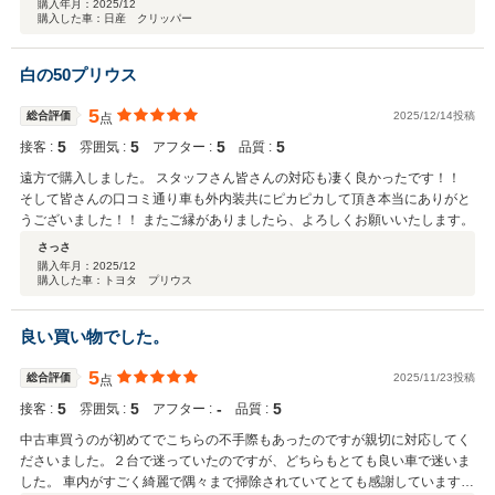
にかく買って！見たいなのを感じず、見積時にも色々なサービスやオプショ
購入年月：
2025/12
購入した車：日産 クリッパー
ン品を進めてくる様な事もなく、至ってシンプルに車を購入できるという感
じです。かと言っていい加減かと言うとそうではなく、購入時よりもかなり
きれいな状態で納車していただけました。（コーティングもいい感じです）
白の50プリウス
それでいてこのくらいは当たり前です！ってゆう感じも好感をもてました。
過剰なサービスや押しの強い店は苦手な私にとっても、また、そう言ったシ
5
総合評価
2025/12/14投稿
点
ンプルな車の買い方がしたい方にもオススメできるお店です。
5
5
5
5
接客 :
雰囲気 :
アフター :
品質 :
遠方で購入しました。 スタッフさん皆さんの対応も凄く良かったです！！
そして皆さんの口コミ通り車も外内装共にピカピカして頂き本当にありがと
うございました！！ またご縁がありましたら、よろしくお願いいたします。
さっさ
購入年月：
2025/12
購入した車：トヨタ プリウス
良い買い物でした。
5
総合評価
2025/11/23投稿
点
5
5
‐
5
接客 :
雰囲気 :
アフター :
品質 :
中古車買うのが初めてでこちらの不手際もあったのですが親切に対応してく
ださいました。２台で迷っていたのですが、どちらもとても良い車で迷いま
した。 車内がすごく綺麗で隅々まで掃除されていてとても感謝しています。