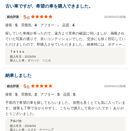
古い車ですが、希望の車を購入できました。
5
総合評価
2026/04/22投稿
点
5
4
‐
4
接客 :
雰囲気 :
アフター :
品質 :
探していた車種が有ったので、遠方より実車の確認に伺いましが、掲載され
ていた写真の通りで、良いコンディションでした。 交渉にも快く対応してい
ただけましたので、即購入させていただきました。 納車時には、ボディーに
ガラスコーティングしてあり、車内も清掃されて大変きれいな状態でした。
Ｔｅｔｓｕ
購入年月：
2026/04
購入した車：ダイハツ ソニカ
納車しました
5
総合評価
2026/04/12投稿
点
5
3
5
5
接客 :
雰囲気 :
アフター :
品質 :
予算内で希望の車を探してもらいました。 状態も良くとても気に入っていま
す。 接客も丁寧で分かりやすく、 こちらで購入して良かったです！ ありが
とうございました。
アルパカ
購入年月：
2026/04
購入した車：スズキ スペーシア