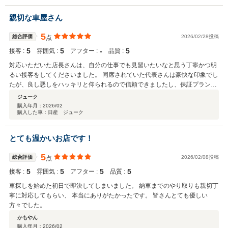
親切な車屋さん
5
総合評価
2026/02/28投稿
点
5
5
‐
5
接客 :
雰囲気 :
アフター :
品質 :
対応いただいた店長さんは、自分の仕事でも見習いたいなと思う丁寧かつ明
るい接客をしてくださいました。 同席されていた代表さんは豪快な印象でし
たが、良し悪しをハッキリと仰られるので信頼できましたし、保証プランや
自動車保険に迷ったのですがお勧めいただいたものに決めました。 整備士さ
ジューク
んとはお話しする機会はありませんでしたが、THE仕事人って感じの雰囲気
購入年月：
2026/02
購入した車：日産 ジューク
でした。 他社では車庫関連手続きの手数料だったりコーティングも追加代金
だったりするところ、料金内に含めてくださっていて嬉しい驚きのある買い
物でした。 数年前にこちらで車を買い取ってもらった友人(同じく中古車デ
とても温かいお店です！
ィーラー)も良心的だったと言っていました。 この度は、ありがとうござい
ました！
5
総合評価
2026/02/08投稿
点
5
5
5
5
接客 :
雰囲気 :
アフター :
品質 :
車探しを始めた初日で即決してしまいました。 納車までのやり取りも親切丁
寧に対応してもらい、 本当にありがたかったです。 皆さんとても優しい
方々でした。
かもやん
購入年月：
2026/02