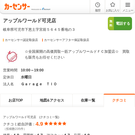
履歴
お気に入り
メニュー
アップルワールド可児店
無
電話する
料
岐阜県可児市下恵土字宮前５６４５番地の３
カーセンサー認定取扱店
カーセンサーアフター保証取扱店
☆全国展開の高価買取一筋アップルワールドＦＣ加盟店☆ 買取
も販売もお任せください
営業時間
10:00～19:00
定休日
水曜日
法人名
Ｇａｒａｇｅ ＴＩＯ
お店TOP
地図&アクセス
在庫一覧
クチコミ
アップルワールド可児店 (クチコミ一覧)
4.9
クチコミ総合評価：
（投稿数235件）