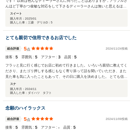
です！ 以前は色んなディーラーさんに伺ったことはありますが，アップルさ
んほど丁寧かつ俊敏な対応をして下さるディーラーさんは無いと思えるほど
素晴らしいです！ 親身に相談に応じてくれ，要望にも気持ち良く対応してく
スイート
れます！ またアフターサービスもとても良く毎回大満足です！ とにかく安
購入年月：
2025/01
購入した車：三菱 デリカD：5
心してお任せできるディーラーさんです！ 車のことでお困りの方や購入した
い方は是非行ってみて下さい！
とても親切で信用できるお店でした
5
総合評価
2024/11/24投稿
点
5
5
3
5
接客 :
雰囲気 :
アフター :
品質 :
フラッと見に行く感じでお店に初めて行きました。 いろいろ親切に教えてく
ださり、またゴリ押しする感じもなく寄り添って話を聞いていただき、また
見た車も気に入ったこともあって、その日に購入を決めました。 とても信頼
できるお店だと思います。 また何かあったら今後ともお付き合いしたいで
スナ
す。
購入年月：
2024/11
購入した車：ダイハツ タフト
念願のハイラックス
5
総合評価
2024/11/09投稿
点
5
5
‐
5
接客 :
雰囲気 :
アフター :
品質 :