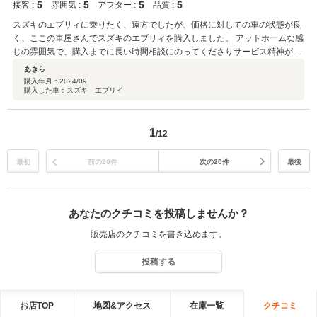
5
5
5
5
接客 :
雰囲気 :
アフター :
品質 :
スズキのエブリィに乗りたく、遠方でしたが、価格に対しての車の状態が良
く、ここの車屋さんでスズキのエブリィを購入しました。 アットホームな感
じの雰囲気で、購入までに長い時間相談にのってくださりサービス精神があ
りました。 納車の際には、オイル交換、外装、内装ともに綺麗にピカピカし
あきら
てくださり、好調に走ってくれています。
購入年月：
2024/09
購入した車：スズキ エブリイ
1
/12
最初
前の20件
次の20件
最後
あなたのクチコミを投稿しませんか？
販売店のクチコミを書き込めます。
投稿する
お店TOP
地図&アクセス
在庫一覧
クチコミ