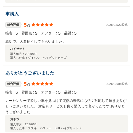
車購入
5
総合評価
2026/03/23投稿
点
5
5
5
5
接客 :
雰囲気 :
アフター :
品質 :
親切で、大変良くしてもらいました。
ハイゼット
購入年月：
2026/03
購入した車：ダイハツ ハイゼットカーゴ
ありがとうございました
5
総合評価
2026/03/08投稿
点
5
5
5
5
接客 :
雰囲気 :
アフター :
品質 :
カーセンサーで欲しい車を見つけて突然の来店にも快く対応して頂きありが
とうございました。 対応もサービスも良く購入して良かったです ありがと
うございました！
おさつ
購入年月：
2026/03
購入した車：スズキ ハスラー 660 ハイブリッド X