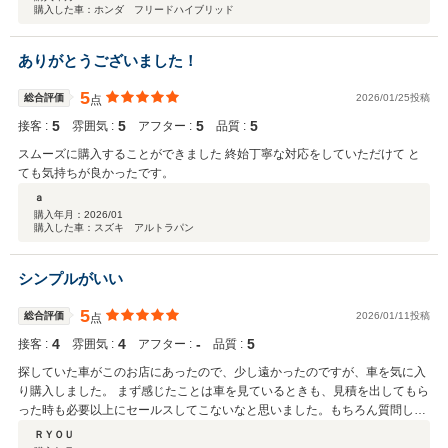
購入した車：ホンダ フリードハイブリッド
ありがとうございました！
5
総合評価
2026/01/25投稿
点
5
5
5
5
接客 :
雰囲気 :
アフター :
品質 :
スムーズに購入することができました 終始丁寧な対応をしていただけて と
ても気持ちが良かったです。
ａ
購入年月：
2026/01
購入した車：スズキ アルトラパン
シンプルがいい
5
総合評価
2026/01/11投稿
点
4
4
‐
5
接客 :
雰囲気 :
アフター :
品質 :
探していた車がこのお店にあったので、少し遠かったのですが、車を気に入
り購入しました。 まず感じたことは車を見ているときも、見積を出してもら
った時も必要以上にセールスしてこないなと思いました。もちろん質問した
事にはきちんと答えてもらえますが、よく大手の中古車店でありがちな、と
ＲＹＯＵ