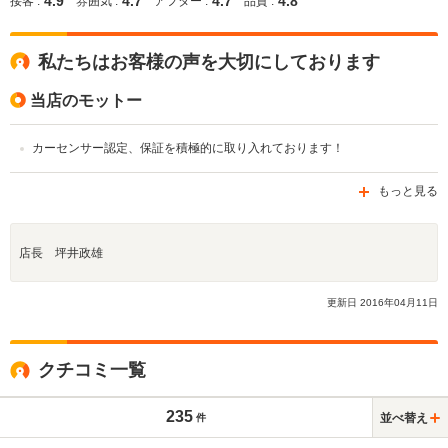
4.9
4.7
4.7
4.8
接客 :
雰囲気 :
アフター :
品質 :
私たちはお客様の声を大切にしております
当店のモットー
カーセンサー認定、保証を積極的に取り入れております！
もっと見る
店長 坪井政雄
更新日
2016
年
04
月
11
日
クチコミ一覧
235
並べ替え
件