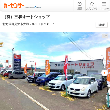
履歴
お気に入り
メニュー
（有）三和オートショップ
北海道岩見沢市大和２条９丁目２８－１
MAP
1/7