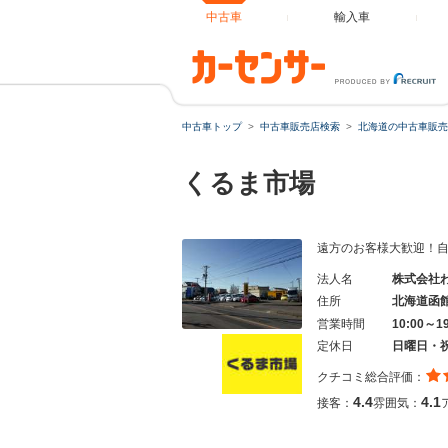
中古車
輸入車
中古車トップ
中古車販売店検索
北海道の中古車販売
くるま市場
遠方のお客様大歓迎！
法人名
株式会社
住所
北海道函
営業時間
10:00～1
定休日
日曜日・
クチコミ総合評価：
4.4
4.1
接客：
雰囲気：