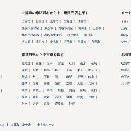
北海道の市区町村から中古車販売店を探す
メー
名寄市
日高郡
北斗市
空知郡
函館市
トヨタ
札幌市豊平区
芦別市
札幌市西区
亀田郡
士別市
三菱
札幌市白石区
札幌市中央区
岩見沢市
滝川市
BMW
河東郡
深川市
沙流郡
広尾郡
室蘭市
新冠郡
ジープ
都道府県から中古車を探す
北海
北海道
青森
岩手
宮城
秋田
山形
福島
紋別市
茨城
栃木
群馬
埼玉
千葉
東京
神奈川
根室市
新潟
富山
石川
福井
山梨
長野
岐阜
赤平市
静岡
愛知
三重
滋賀
京都
大阪
兵庫
北斗市
奈良
和歌山
鳥取
島根
岡山
広島
山口
徳島
香川
愛媛
高知
福岡
佐賀
長崎
熊本
大分
宮崎
鹿児島
沖縄
入車
車買取・車査定
中古車リース