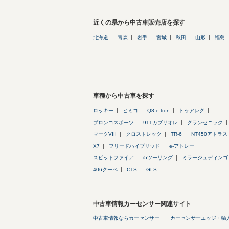
近くの県から中古車販売店を探す
北海道
青森
岩手
宮城
秋田
山形
福島
車種から中古車を探す
ロッキー
ヒミコ
Q8 e-tron
トゥアレグ
ブロンコスポーツ
911カブリオレ
グランセニック
マークVIII
クロストレック
TR-6
NT450アトラス
X7
フリードハイブリッド
e-アトレー
スピットファイア
i5ツーリング
ミラージュディンゴ
406クーペ
CTS
GLS
中古車情報カーセンサー関連サイト
中古車情報ならカーセンサー
カーセンサーエッジ・輸