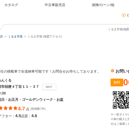
カタログ
中古車販売店
保険/ローン/他
くるま市場(地図
店
くるま市場
くるま市場 (地図アクセス)
お問い
自社の積載車で全道納車可能です！お問合せお待ちしております。
0
わんくる
無料
館市桔梗４丁目１１－３７
MAP
9:30
祝日・お正月・ゴールデンウィーク・お盆
4.7
点
(投稿数7件)
※一部ダイヤ
4.5
4.6
アフター：
品質：
※車の購入に
せはご遠慮く