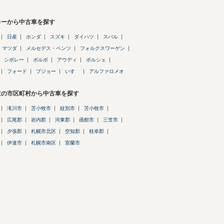
カーから中古車を探す
日産
ホンダ
スズキ
ダイハツ
スバル
マツダ
メルセデス・ベンツ
フォルクスワーゲン
シボレー
ボルボ
アウディ
ポルシェ
フォード
プジョー
いすゞ
アルファロメオ
道の市区町村から中古車を探す
滝川市
苫小牧市
紋別市
苫小牧市
広尾郡
岩内郡
河東郡
函館市
三笠市
夕張郡
札幌市北区
空知郡
枝幸郡
伊達市
札幌市南区
室蘭市