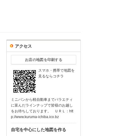
アクセス
お店の地図を印刷する
スマホ・携帯で地図を
見るならコチラ
ミニバンから軽自動車までバラエティ
に富んだラインナップで皆様のお越し
をお待ちしております。 ＵＲＬ：htt
p://www.kuruma-ichiba.ico.bz
自宅を中心にした地図を作る