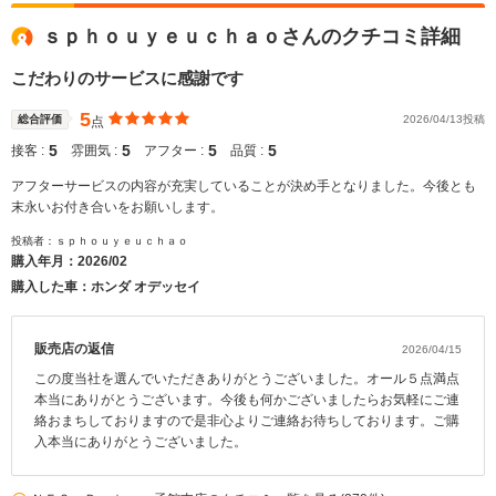
ｓｐｈｏｕｙｅｕｃｈａｏさんのクチコミ詳細
こだわりのサービスに感謝です
5
総合評価
2026/04/13投稿
点
5
5
5
5
接客 :
雰囲気 :
アフター :
品質 :
アフターサービスの内容が充実していることが決め手となりました。今後とも
末永いお付き合いをお願いします。
投稿者：ｓｐｈｏｕｙｅｕｃｈａｏ
購入年月：
2026/02
購入した車：ホンダ オデッセイ
販売店の返信
2026/04/15
この度当社を選んでいただきありがとうございました。オール５点満点
本当にありがとうございます。今後も何かございましたらお気軽にご連
絡おまちしておりますので是非心よりご連絡お待ちしております。ご購
入本当にありがとうございました。