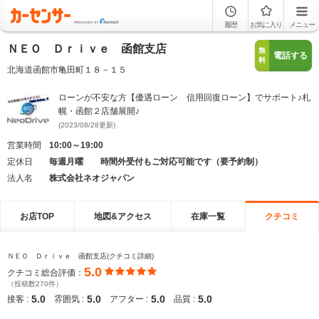
履歴
お気に入り
メニュー
ＮＥＯ Ｄｒｉｖｅ 函館支店
無
電話する
料
北海道函館市亀田町１８－１５
ローンが不安な方【優遇ローン 信用回復ローン】でサポート♪札
幌・函館２店舗展開♪
(2023/08/28更新)
営業時間
10:00～19:00
定休日
毎週月曜 時間外受付もご対応可能です（要予約制）
法人名
株式会社ネオジャパン
お店TOP
地図&アクセス
在庫一覧
クチコミ
ＮＥＯ Ｄｒｉｖｅ 函館支店(クチコミ詳細)
5.0
クチコミ総合評価：
（投稿数270件）
5.0
5.0
5.0
5.0
接客 :
雰囲気 :
アフター :
品質 :