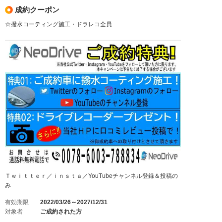
成約クーポン
☆撥水コーティング施工・ドラレコ全員
Ｔｗｉｔｔｅｒ／ｉｎｓｔａ／YouTubeチャンネル登録＆投稿の
み
有効期限
2022/03/26～2027/12/31
対象者
ご成約された方