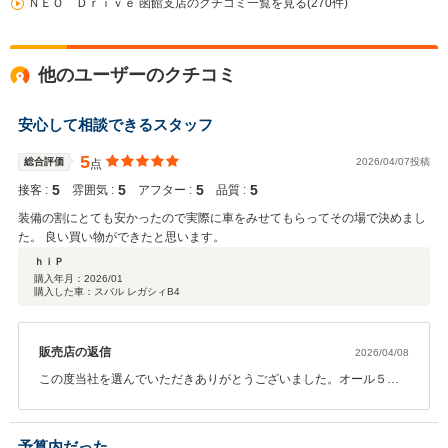
ＮＥＯ Ｄｒｉｖｅ 函館支店のクチコミ一覧を見る(270件)
他のユーザーのクチコミ
安心して相談できるスタッフ
5
総合評価
2026/04/07投稿
点
5
5
5
5
接客 :
雰囲気 :
アフター :
品質 :
装備の割にとても安かったので実際に車をみせてもらってその場で決めまし
た。 良い買い物ができたと思います。
ｈｉＰ
購入年月：
2026/01
購入した車：スバル レガシィB4
販売店の返信
2026/04/08
この度当社を選んでいただきありがとうございました。オール５点
満点本当にありがとうございます。今後も何かございましたらお気
軽にご連絡おまちしておりますので是非心よりご連絡お待ちしてお
ります。ご購入本当にありがとうございました。
予算内だった