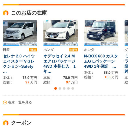
このお店の在庫
日産
ホンダ
ホンダ
ダ
NEW
NEW
セレナ 2.0 ハイウ
オデッセイ 2.4 M
N-BOX 660 カスタ
ミ
ェイスター Vセレ
エアロパッケージ
ムG Lパッケージ
ラ
クション+Safety
4WD 本州仕入 1
4WD 1年保証 …
…
年…
本体：
88.0
万円
総額：
103
万円
本体：
78.0
万円
本体：
78.0
万円
本
総額：
97
万円
総額：
97
万円
総
在庫一覧を見る
クーポン