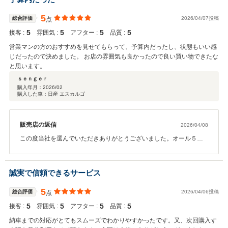
5
総合評価
2026/04/07投稿
点
5
5
5
5
接客 :
雰囲気 :
アフター :
品質 :
営業マンの方のおすすめを見せてもらって、予算内だったし、状態もいい感
じだったので決めました。 お店の雰囲気も良かったので良い買い物できたな
と思います。
ｓｅｎｇｅｒ
購入年月：
2026/02
購入した車：日産 エスカルゴ
販売店の返信
2026/04/08
この度当社を選んでいただきありがとうございました。オール５点
満点本当にありがとうございます。今後も何かございましたらお気
軽にご連絡おまちしておりますので是非心よりご連絡お待ちしてお
ります。ご購入本当にありがとうございました。
誠実で信頼できるサービス
5
総合評価
2026/04/06投稿
点
5
5
5
5
接客 :
雰囲気 :
アフター :
品質 :
納車までの対応がとてもスムーズでわかりやすかったです。又、次回購入す