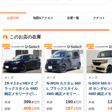
お店TOP
地図&アクセス
在庫一覧
クチコミ
このお店の在庫
NEW
NEW
NEW
ホンダ
ホンダ
ホンダ
ZR-V 2.0 e:HEV Z ブ
N-WGN カスタム 660
N-BOX 660 G
ラックスタイル 4WD
L ブラックスタイル
ボ ホンダセン
純正メモリーナビ/マ
4WD 純正メモリーナ
4WD 純正メ
ルチビューカメ
ビ/フルセグ
ビ/フルセグ
399
190
1
本体
.0
万円
本体
.0
万円
本体
ラ/Bluetooth機能/ホ
TV/Bluetooth機能/バ
TV/Bluetoot
409
197
1
総額
.3
万円
総額
.2
万円
総額
ンダコネクト対
ックカメラ/ETC/純正
ックカメラ/純