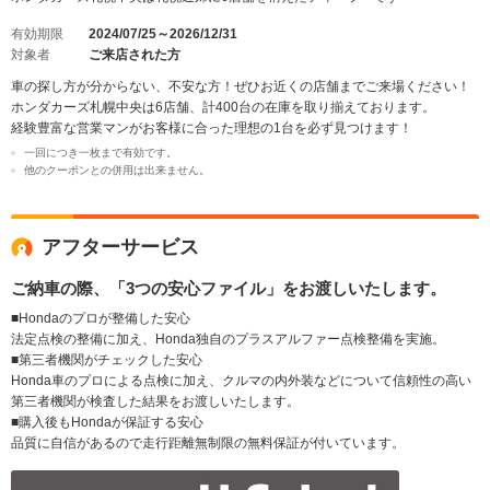
有効期限
2024/07/25～2026/12/31
対象者
ご来店された方
車の探し方が分からない、不安な方！ぜひお近くの店舗までご来場ください！
ホンダカーズ札幌中央は6店舗、計400台の在庫を取り揃えております。
経験豊富な営業マンがお客様に合った理想の1台を必ず見つけます！
一回につき一枚まで有効です。
他のクーポンとの併用は出来ません。
アフターサービス
ご納車の際、「3つの安心ファイル」をお渡しいたします。
■Hondaのプロが整備した安心
法定点検の整備に加え、Honda独自のプラスアルファー点検整備を実施。
■第三者機関がチェックした安心
Honda車のプロによる点検に加え、クルマの内外装などについて信頼性の高い
第三者機関が検査した結果をお渡しいたします。
■購入後もHondaが保証する安心
品質に自信があるので走行距離無制限の無料保証が付いています。