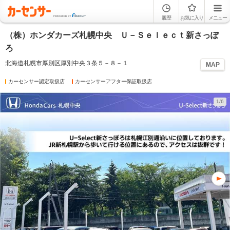
履歴
お気に入り
メニュー
（株）ホンダカーズ札幌中央 Ｕ－Ｓｅｌｅｃｔ新さっぽ
ろ
北海道札幌市厚別区厚別中央３条５－８－１
MAP
カーセンサー認定取扱店
カーセンサーアフター保証取扱店
1/6