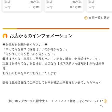
年式
2025
年
年式
2025
年
年式
応/ETC/シートヒータ
ドライブレコーダー/
イブレコーダー
走行
1.0
万km
走行
0.6
万km
走行
ー/電動リヤゲート/オ
シートヒーター/ホン
エンジンスタ
ートハイビーム/純正
ダセンシング
ー/ETC/シー
在庫一覧を見る
ドライブレコーダー/
ー/ホンダセン
ホンダセンシング
オートハイビ
お店からのインフォメーション
◆お悩みをお聞かせください！◆
「車って何を基準に探せばいいのか分からない」
「何が良くて何が悪いのか分からない」
弊社はそんな、車探しに不安を抱いている方の味方であり続けたいです。
現在はお持ちでないお客様も、当店なら【地下鉄新さっぽろ駅】から徒歩５
分！
お探しのお車を全力でお探しいたします！
販売は北海道在住でご来店してお車を確認出来る方とさせていただきます
（株）ホンダカーズ札幌中央 Ｕ－Ｓｅｌｅｃｔ新さっぽろのページTOP
へ