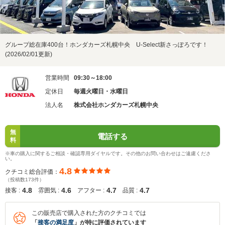
グループ総在庫400台！ホンダカーズ札幌中央 U-Select新さっぽろです！
(2026/02/01更新)
営業時間
09:30～18:00
定休日
毎週火曜日・水曜日
法人名
株式会社ホンダカーズ札幌中央
無
電話する
料
※車の購入に関するご相談・確認専用ダイヤルです。その他のお問い合わせはご遠慮くださ
い。
4.8
クチコミ総合評価：
（投稿数173件）
4.8
4.6
4.7
4.7
接客 :
雰囲気 :
アフター :
品質 :
この販売店で購入された方のクチコミでは
「
接客の満足度
」が特に評価されています