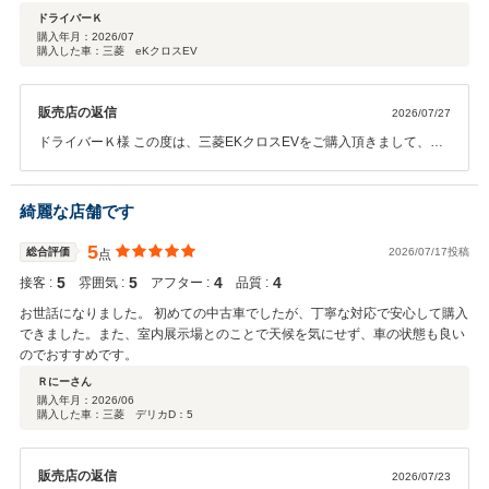
ドライバーＫ
購入年月：
2026/07
購入した車：三菱 eKクロスEV
販売店の返信
2026/07/27
ドライバーＫ様 この度は、三菱EKクロスEVをご購入頂きまして、誠
に有難うございました！ 早速のクチコミ投稿有難うございます。 お車
のメンテナンスもお任せ頂ければと思います。今後とも宜しくお願い
致します！
綺麗な店舗です
5
総合評価
2026/07/17投稿
点
5
5
4
4
接客 :
雰囲気 :
アフター :
品質 :
お世話になりました。 初めての中古車でしたが、丁寧な対応で安心して購入
できました。また、室内展示場とのことで天候を気にせず、車の状態も良い
のでおすすめです。
Ｒにーさん
購入年月：
2026/06
購入した車：三菱 デリカD：5
販売店の返信
2026/07/23