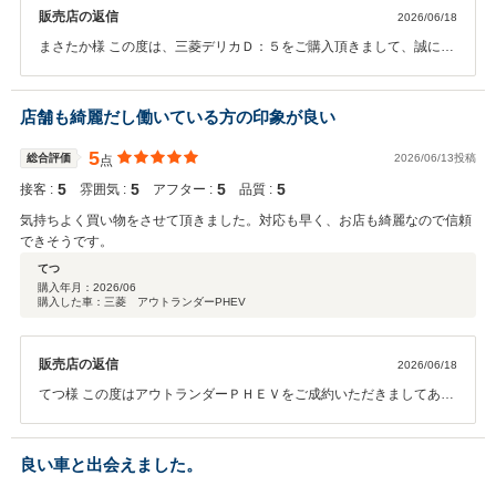
販売店の返信
2026/06/18
まさたか様 この度は、三菱デリカＤ：５をご購入頂きまして、誠に有
難うございました。 ご不明な点等ございましたら、お気軽にご連絡下
さいませ。 今後とも、どうぞ宜しくお願い致します。
店舗も綺麗だし働いている方の印象が良い
5
総合評価
2026/06/13投稿
点
5
5
5
5
接客 :
雰囲気 :
アフター :
品質 :
気持ちよく買い物をさせて頂きました。対応も早く、お店も綺麗なので信頼
できそうです。
てつ
購入年月：
2026/06
購入した車：三菱 アウトランダーPHEV
販売店の返信
2026/06/18
てつ様 この度はアウトランダーＰＨＥＶをご成約いただきましてあり
がとうございます。 ご不明なところなどがございましたらお気軽に当
店スタッフまでご連絡ください！ 今後もよろしくお願いいたします。
良い車と出会えました。