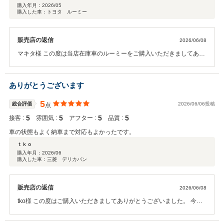
購入年月：
2026/05
購入した車：トヨタ ルーミー
販売店の返信
2026/06/08
マキタ様 この度は当店在庫車のルーミーをご購入いただきましてあり
がとうございました！ ルーミーはお子様の送迎などでも大活躍してく
れる1台です！ 様々な場所に行きたくさんの思い出を作っていってく
ださい。 今後も末永くよろしくお願いいたします！
ありがとうございます
5
総合評価
2026/06/06投稿
点
5
5
5
5
接客 :
雰囲気 :
アフター :
品質 :
車の状態もよく納車まで対応もよかったです。
ｔｋｏ
購入年月：
2026/06
購入した車：三菱 デリカバン
販売店の返信
2026/06/08
tko様 この度はご購入いただきましてありがとうございました。 今後
ご不明点等ございましたらお気軽に販売スタッフまでご相談くださ
い。 また、神戸方面にお越しの際はぜひ当店にお立ち寄りください！