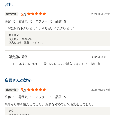
今後ともよろしくお願いいたします。
お礼
5
総合評価
2026/06/05投稿
点
5
5
5
5
接客 :
雰囲気 :
アフター :
品質 :
丁寧に対応下さいました。ありがとうございました。
ＨＩＲＯ
購入年月：
2026/06
購入した車：三菱 eKクロス
販売店の返信
2026/06/08
ＨＩＲＯ様 この度は、三菱EKクロスをご購入頂きまして、誠に有難
うございました。 早速のクチコミ投稿有難うございます。 ご不明な点
等ございましたら、お気軽にご連絡下さいませ。 今後とも、どうぞ宜
しくお願い致します。
店員さんの対応
5
総合評価
2026/05/08投稿
点
5
5
5
5
接客 :
雰囲気 :
アフター :
品質 :
県外から車を購入しました。 親切な対応でとても安心しました。
タケ
購入年月：
2025/07