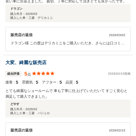
良い車に出会えました。 親切、丁寧に対応して頂きとても良かったです。
ドラゴン
購入年月：
2026/03
購入した車：三菱 デリカミニ
販売店の返信
2026/03/02
ドラゴン様 この度はデリカミニをご購入いただき、さらには口コミま
でいただき 誠にありがとうございます。 １日でも早くご納車できるよ
う 精一杯努めて参りますので よろしくお願いいたします。
大変、綺麗な販売店
5
総合評価
2026/02/15投稿
点
5
5
5
5
接客 :
雰囲気 :
アフター :
品質 :
とても綺麗なショールームで 車も丁寧に仕上げていただいて すごく安心と
満足して購入できました。
どやす
購入年月：
2026/02
購入した車：三菱 パジェロ
販売店の返信
2026/02/15