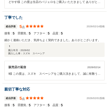
どやす様 この度は当店のパジェロをご購入いただきまして ありがとう
ございました！！ またクチコミもいただきありがとうございます。 ご
不明点などございましたらお気軽にご連絡ください。 今後ともよろし
くお願いいたします。
丁寧でした
5
総合評価
2026/02/14投稿
点
5
5
5
5
接客 :
雰囲気 :
アフター :
品質 :
細かく連絡いただき、気持ちよく契約できました。ありがとございます。
ｔ
購入年月：
2026/02
購入した車：スズキ スペーシア
販売店の返信
2026/02/14
t様 この度は、スズキ スペーシアをご購入頂きまして、誠に有難うご
ざいました。 早速のクチコミ投稿有難うございます。 ご不明な点等ご
ざいましたら、お気軽にご連絡下さいませ。 今後もご満足頂ける様に
努めて参ります。どうぞ宜しくお願い致します。
親切丁寧な対応
5
総合評価
2026/02/01投稿
点
5
5
5
5
接客 :
雰囲気 :
アフター :
品質 :