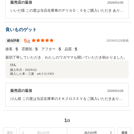
販売店の返信
2026/01/30
いいだ様 この度は当店在庫車のデリカＤ：５をご購入いただき ありが
とうございました！ 早くご納車出来てよかったです！ 今後のメンテナ
ンスはお近くの三菱ディーラーにてお受けいただけますので ご安心く
ださい。 今後ともよろしくお願いいたします。
良いものゲット
5
総合評価
2026/01/26投稿
点
5
5
5
5
接客 :
雰囲気 :
アフター :
品質 :
親切丁寧していただき、わたしのワガママも聞いていただき助かりました。
けん
購入年月：
2025/12
購入した車：三菱 eKクロスEV
販売店の返信
2026/01/26
けん様 この度は当店在庫車のＥＫクロスＥＶをご購入いただきありが
とうございました！ お車のことでご不明点等ございましたらお気軽に
ご相談ください。 アフターメンテナンスもサポートさせていただきま
すのでご安心を！ 今後ともよろしくお願いいたします。
1
/3
最初
前の20件
次の20件
最後