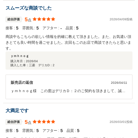
カＤ：５でたくさんの思い出を作っていってください！ 今後ともよろ
しくお願いいたします。
スムーズな商談でした
5
総合評価
2026/04/09投稿
点
5
5
‐
5
接客 :
雰囲気 :
アフター :
品質 :
商談中もこちらの欲しい情報を的確に教えて頂きました。また、お気遣い頂
きとても良い時間を過ごせました。次回もこのお店で商談できたらと思いま
す。
ｙｍｈｎｏｇ
購入年月：
2026/04
購入した車：三菱 デリカD：2
販売店の返信
2026/04/11
ｙｍｈｎｏｇ様 この度はデリカＤ：２のご契約を頂きまして、誠に
有難うございます。早速のクチコミ投稿も有難うございます。ご納車
まで少しお日にちを頂きますが、どうぞ宜しくお願い致します。
大満足です
5
総合評価
2026/03/01投稿
点
5
5
5
5
接客 :
雰囲気 :
アフター :
品質 :