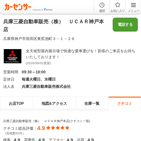
履歴
お気に入り
メニュー
兵庫三菱自動車販売（株） ＵＣＡＲ神戸本
電話する
店
兵庫県神戸市長田区東尻池町３－１－２６
全天候型屋内展示場で快適な愛車選びを！皆様のご来店をお待ち
いたしております！
(2026/08/02更新)
営業時間
09:30～18:00
定休日
毎週火曜日、水曜日
法人名
兵庫三菱自動車販売株式会社
お店TOP
地図&アクセス
在庫一覧
クチコミ
兵庫三菱自動車販売（株） ＵＣＡＲ神戸本店(クチコミ一覧)
4.9
クチコミ総合評価：
（投稿数50件）
4.9
4.9
4.9
4.9
接客 :
雰囲気 :
アフター :
品質 :