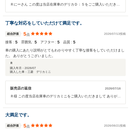
Ｒにーさん この度は当店在庫車のデリカＤ：５をごご購入いただきま
して ありがとうございました。 また、口コミもご投稿いただきありが
とうございます！ 今後のメンテナンスもお任せください！ よろしくお
願いいたします。
丁寧な対応をしていただけて満足です。
5
総合評価
2026/07/13投稿
点
5
5
5
5
接客 :
雰囲気 :
アフター :
品質 :
車の購入にあたり説明がとてもわかりやすく丁寧な接客をしていただけまし
た。 ありがとうございました。
Ｒ
購入年月：
2026/07
購入した車：三菱 デリカミニ
販売店の返信
2026/07/16
Ｒ様 この度当店在庫車のデリカミニをご購入いただきまして ありがと
うございました！ また、高評価もいただきありがとうございます。 今
後のメンテナンスや任意保険なども精いっぱいサポートさせていただ
きます。 よろしくお願いいたします！
大満足です。
5
総合評価
2026/06/21投稿
点