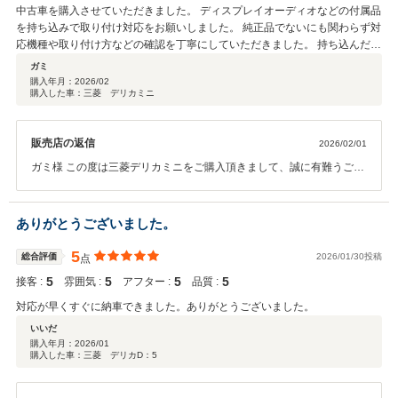
中古車を購入させていただきました。 ディスプレイオーディオなどの付属品
を持ち込みで取り付け対応をお願いしました。 純正品でないにも関わらず対
応機種や取り付け方などの確認を丁寧にしていただきました。 持ち込んだ部
品を全て思った通りに取り付けいただき問題なく動作しております。 店内も
ガミ
広くて綺麗でおすすめです。
購入年月：
2026/02
購入した車：三菱 デリカミニ
販売店の返信
2026/02/01
ガミ様 この度は三菱デリカミニをご購入頂きまして、誠に有難うござ
いました。 早速のクチコミ投稿有難うございます。今後もご満足いた
だける様に努めて参ります。ご不明な点等ございましたら、お気軽に
ご連絡下さいませ。どうぞ宜しくお願い致します。
ありがとうございました。
5
総合評価
2026/01/30投稿
点
5
5
5
5
接客 :
雰囲気 :
アフター :
品質 :
対応が早くすぐに納車できました。ありがとうございました。
いいだ
購入年月：
2026/01
購入した車：三菱 デリカD：5