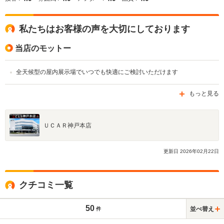
私たちはお客様の声を大切にしております
当店のモットー
全天候型の屋内展示場でいつでも快適にご検討いただけます
もっと見る
ＵＣＡＲ神戸本店
更新日
2026
年
02
月
22
日
クチコミ一覧
50
並べ替え
件