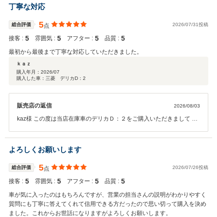
丁寧な対応
5
総合評価
2026/07/31投稿
点
5
5
5
5
接客 :
雰囲気 :
アフター :
品質 :
最初から最後まで丁寧な対応していただきました。
ｋａｚ
購入年月：
2026/07
購入した車：三菱 デリカD：2
販売店の返信
2026/08/03
kaz様 この度は当店在庫車のデリカＤ：２をご購入いただきまして あ
りがとうございます。 今後のメンテナンスもお任せください！ よろし
くお願いいたします。
よろしくお願いします
5
総合評価
2026/07/26投稿
点
5
5
5
5
接客 :
雰囲気 :
アフター :
品質 :
車が気に入ったのはもちろんですが、営業の担当さんの説明がわかりやすく
質問にも丁寧に答えてくれて信用できる方だったので思い切って購入を決め
ました。これからお世話になりますがよろしくお願いします。