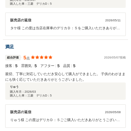
購入した車：三菱 デリカD：5
販売店の返信
2026/05/11
タケ様 この度は当店在庫車のデリカＤ：５をご購入いただきありがと
うございました！ 新しいデリカｄ：５に乗って趣味やお仕事など様々
なところでお使いいただけたらと思います。 もし神戸にお越しになる
ことがございましたら是非神戸本店にお立ち寄りください！ 今後とも
満足
よろしくお願いいたします。
5
総合評価
2026/05/07投稿
点
5
5
5
5
接客 :
雰囲気 :
アフター :
品質 :
親切、丁寧に対応していただき安心して購入ができました。 子供のわがまま
にも快く応じていただきありがとうございました。
りゅう
購入年月：
2026/03
購入した車：三菱 デリカD：5
販売店の返信
2026/05/08
りゅう様 この度はデリカＤ：５ごご購入いただきありがとうございま
した。 また、口コミの投稿もありがとうございます！ これからもデリ