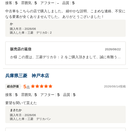
5
5
‐
5
接客 :
雰囲気 :
アフター :
品質 :
中古車をこちらの店で購入しました。 細やかな説明、こまめな連絡、不安に
なる要素が全くありませんでした。 ありがとうございました！
か
購入年月：
2026/06
購入した車：三菱 デリカD：2
販売店の返信
2026/06/22
か様 この度は、三菱デリカＤ：２.をご購入頂きまして、誠に有難うご
ざいました！早速の口コミ投稿も有難うございます！今後もご満足頂
けるように努めて参ります。どうぞ宜しくお願い致します。
兵庫県三菱 神戸本店
5
総合評価
2026/06/14投稿
点
5
5
5
5
接客 :
雰囲気 :
アフター :
品質 :
要望を聞いて貰えた
まさたか
購入年月：
2026/06
購入した車：三菱 デリカバン