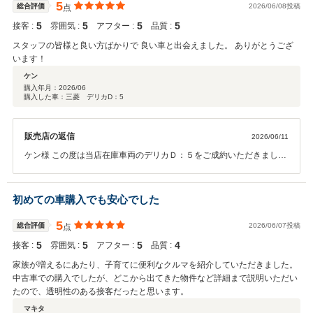
5
総合評価
2026/06/08投稿
点
5
5
5
5
接客 :
雰囲気 :
アフター :
品質 :
スタッフの皆様と良い方ばかりで 良い車と出会えました。 ありがとうござ
います！
ケン
購入年月：
2026/06
購入した車：三菱 デリカD：5
販売店の返信
2026/06/11
ケン様 この度は当店在庫車両のデリカＤ：５をご成約いただきまして
ありがとうございました！ 当店はオープンから１年経過したばかりの
新しい店舗となります。 設備も充実しているため今後の点検もよりご
安心いただけるかと思います。 何かございましたらお気軽に当店スタ
初めての車購入でも安心でした
ッフまで！ 今後ともよろしくお願いいたします。
5
総合評価
2026/06/07投稿
点
5
5
5
4
接客 :
雰囲気 :
アフター :
品質 :
家族が増えるにあたり、子育てに便利なクルマを紹介していただきました。
中古車での購入でしたが、どこから出てきた物件など詳細まで説明いただい
たので、透明性のある接客だったと思います。
マキタ