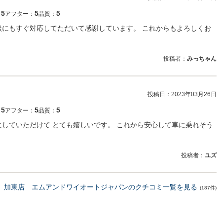
5
5
5
：
アフター：
品質：
談にもすぐ対応してただいて感謝しています。 これからもよろしくお
投稿者：
みっちゃん
投稿日：
2023年03月26日
5
5
5
：
アフター：
品質：
にしていただけて とても嬉しいです。 これから安心して車に乗れそう
投稿者：
ユズ
 加東店 エムアンドワイオートジャパンのクチコミ一覧を見る
(187件)