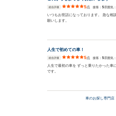
5
点
5
接客：
雰囲気
総合評価
いつもお世話になっております。 急な相
願いします。
人生で初めての車！
5
点
5
接客：
雰囲気
総合評価
人生で最初の車を ずっと乗りたかった車
です。
車のお探し専門店