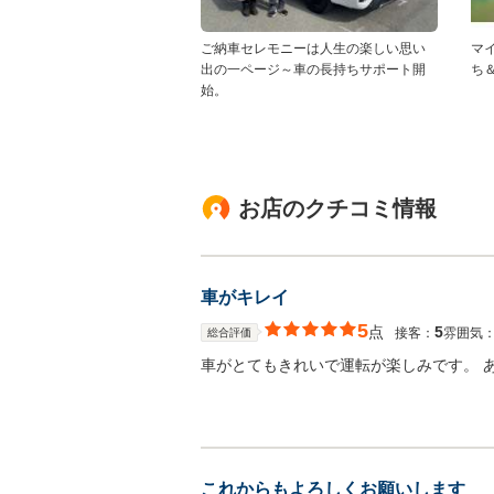
ご納車セレモニーは人生の楽しい思い
マ
出の一ページ～車の長持ちサポート開
ち
始。
お店のクチコミ情報
車がキレイ
5
点
5
接客：
雰囲気
総合評価
車がとてもきれいで運転が楽しみです。 
これからもよろしくお願いします