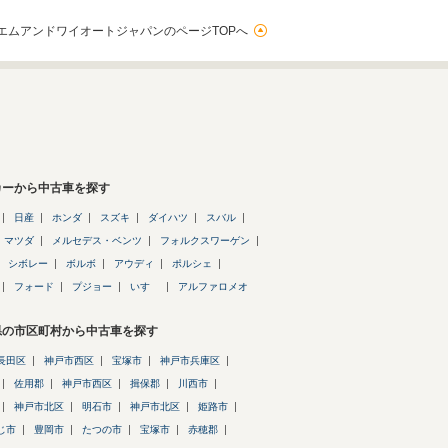
エムアンドワイオートジャパンのページTOPへ
カーから中古車を探す
日産
ホンダ
スズキ
ダイハツ
スバル
マツダ
メルセデス・ベンツ
フォルクスワーゲン
シボレー
ボルボ
アウディ
ポルシェ
フォード
プジョー
いすゞ
アルファロメオ
県の市区町村から中古車を探す
長田区
神戸市西区
宝塚市
神戸市兵庫区
佐用郡
神戸市西区
揖保郡
川西市
神戸市北区
明石市
神戸市北区
姫路市
じ市
豊岡市
たつの市
宝塚市
赤穂郡