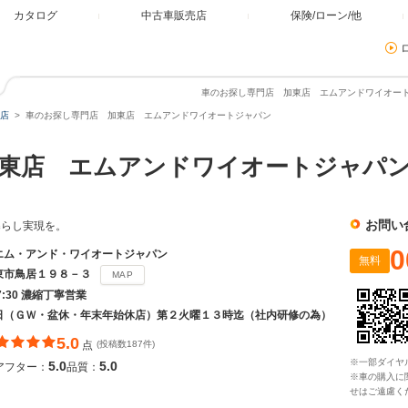
カタログ
中古車販売店
保険/ローン/他
車のお探し専門店 加東店 エムアンドワイオート
店
車のお探し専門店 加東店 エムアンドワイオートジャパン
加東店 エムアンドワイオートジャ
お問い
暮らし実現を。
0
エム・アンド・ワイオートジャパン
無料
東市鳥居１９８－３
MAP
17:30 濃縮丁寧営業
日（ＧＷ・盆休・年末年始休店）第２火曜１３時迄（社内研修の為）
5.0
点
(投稿数187件)
※一部ダイヤ
5.0
5.0
アフター：
品質：
※車の購入に
せはご遠慮く