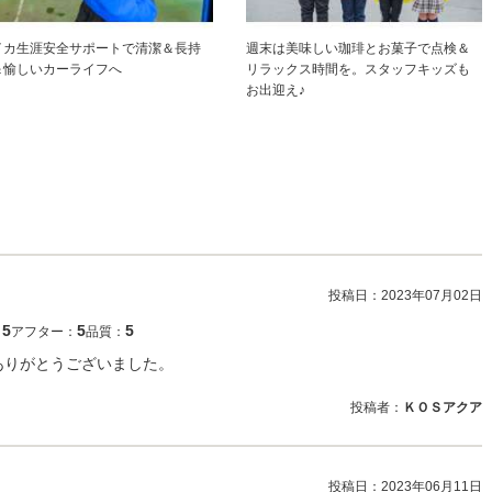
イカ生涯安全サポートで清潔＆長持
週末は美味しい珈琲とお菓子で点検＆
＆愉しいカーライフへ
リラックス時間を。スタッフキッズも
お出迎え♪
投稿日：
2023年07月02日
5
5
5
：
アフター：
品質：
ありがとうございました。
投稿者：
ＫＯＳアクア
投稿日：
2023年06月11日