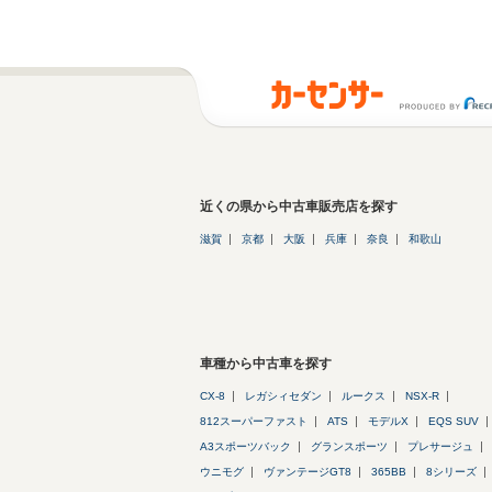
近くの県から中古車販売店を探す
滋賀
京都
大阪
兵庫
奈良
和歌山
車種から中古車を探す
CX-8
レガシィセダン
ルークス
NSX-R
812スーパーファスト
ATS
モデルX
EQS SUV
A3スポーツバック
グランスポーツ
プレサージュ
ウニモグ
ヴァンテージGT8
365BB
8シリーズ