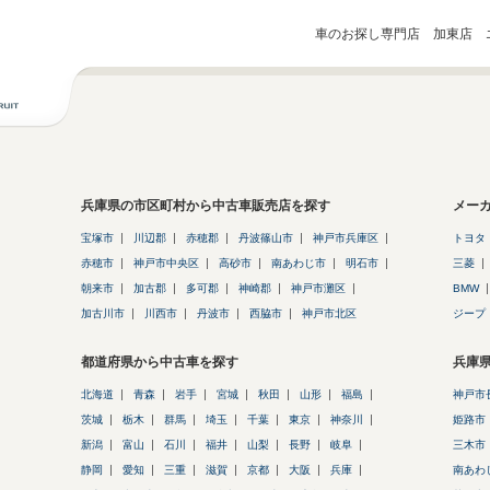
車のお探し専門店 加東店 
兵庫県の市区町村から中古車販売店を探す
メー
宝塚市
川辺郡
赤穂郡
丹波篠山市
神戸市兵庫区
トヨタ
赤穂市
神戸市中央区
高砂市
南あわじ市
明石市
三菱
朝来市
加古郡
多可郡
神崎郡
神戸市灘区
BMW
加古川市
川西市
丹波市
西脇市
神戸市北区
ジープ
都道府県から中古車を探す
兵庫
北海道
青森
岩手
宮城
秋田
山形
福島
神戸市
茨城
栃木
群馬
埼玉
千葉
東京
神奈川
姫路市
新潟
富山
石川
福井
山梨
長野
岐阜
三木市
静岡
愛知
三重
滋賀
京都
大阪
兵庫
南あわ