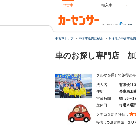
中古車
輸入車
中古車トップ
中古車販売店検索
兵庫県の中古車販売
車のお探し専門店 
クルマを通して納得の
法人名
有限会社
住所
兵庫県加
営業時間
09:30～
定休日
毎週水曜
クチコミ総合評価：
5.0
5.0
接客：
雰囲気：