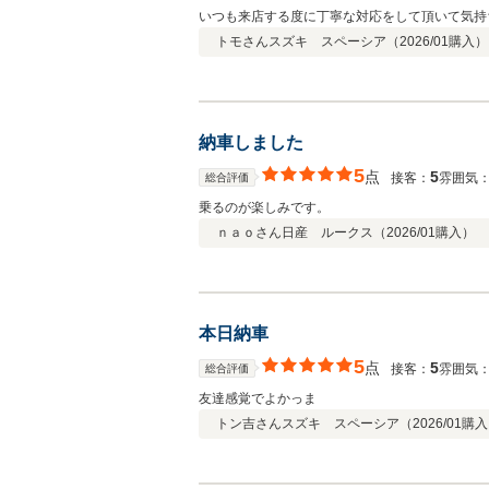
いつも来店する度に丁寧な対応をして頂いて気持
トモさん
スズキ スペーシア（
2026/01
購入）
納車しました
5
点
5
接客：
雰囲気
総合評価
乗るのが楽しみです。
ｎａｏさん
日産 ルークス（
2026/01
購入）
本日納車
5
点
5
接客：
雰囲気
総合評価
友達感覚でよかっま
トン吉さん
スズキ スペーシア（
2026/01
購入