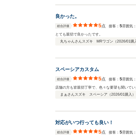
良かった。
5
点
5
接客：
雰囲気
総合評価
とても親切で良かったです。
丸ちゃんさん
スズキ MRワゴン（
2026/01
購
スペーシアカスタム
5
点
5
接客：
雰囲気
総合評価
店舗の方も皆親切丁寧で、色々な要望も聞いてい
まぁさん
スズキ スペーシア（
2026/01
購入）
対応がいつ行っても良い！
5
点
5
接客：
雰囲気
総合評価