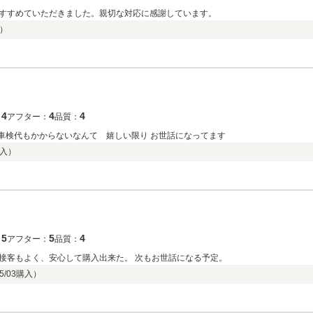
すすめていただきました。親切な対応に感謝しています。
）
4
4
4
：
アフター：
品質：
車検代もかからないなんて 嬉しい限り お世話になってます
入）
5
5
4
：
アフター：
品質：
接客もよく、安心して購入出来た。 次もお世話になる予定。
5/03
購入）