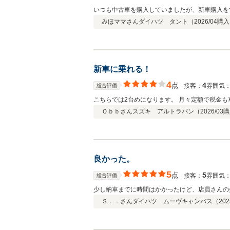
いつも中古車を購入していましたが、新車購入を
みほママさん
ダイハツ タント（
2026/04
購入
新車に乗れる！
4
点
4
接客：
雰囲気
総合評価
こちらでは2台めになります。 月々定額で税金も
Ｏｂｂさん
スズキ アルトラパン（
2026/03
購
良かった。
5
点
5
接客：
雰囲気
総合評価
少し納車までに時間はかかったけど、店員さんの
Ｓ．．さん
ダイハツ ムーヴキャンバス（
202