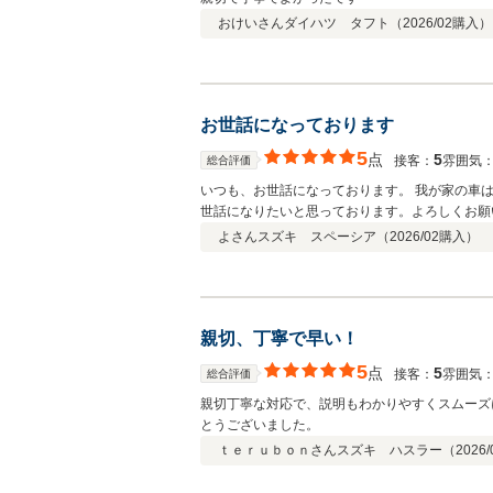
おけいさん
ダイハツ タフト（
2026/02
購入）
お世話になっております
5
点
5
接客：
雰囲気
総合評価
いつも、お世話になっております。 我が家の車
世話になりたいと思っております。よろしくお願
よさん
スズキ スペーシア（
2026/02
購入）
親切、丁寧で早い！
5
点
5
接客：
雰囲気
総合評価
親切丁寧な対応で、説明もわかりやすくスムーズ
とうございました。
ｔｅｒｕｂｏｎさん
スズキ ハスラー（
2026/