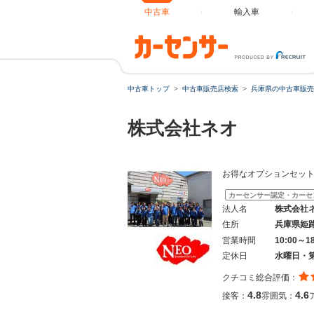
中古車
輸入車
中古車トップ
中古車販売店検索
兵庫県の中古車販売
株式会社ネオ
お得なオプションセット
カーセンサー認定・カーセ
法人名
株式会社
住所
兵庫県姫
営業時間
10:00～1
定休日
水曜日・
クチコミ総合評価：
4.8
4.6
接客：
雰囲気：