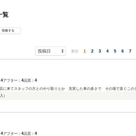
一覧
投稿する
1
2
3
4
5
6
7
最初
4
4
4
：
アフター：
品質：
店に来てスタッフの方とのやり取りとか 充実した車の多さで その場で直ぐこの
入）
4
4
4
：
アフター：
品質：