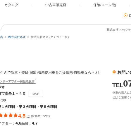
カタログ
中古車販売店
保険/ローン/他
株式会社ネオ(クチ
店
株式会社ネオ
株式会社ネオ (クチコミ一覧)
お問い
付きで新車・登録(届出)済未使用車をご提供!軽自動車ならネオ!
0
ンサーアフター保証取扱店
TEL
ネオ
※車の購入に
路市南条１－４０
MAP
せはご遠慮く
8:00
第１火曜日・第３火曜日・第５火曜日
4.8
点
(投稿数372件)
4.6
4.7
アフター：
品質：