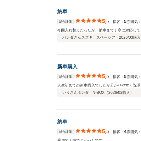
納車
5
点
5
接客：
雰囲気
総合評価
今回入れ替えだったが、納車まで丁寧に対応して
パンダさん
スズキ スペーシア（
2026/03
購入
新車購入
5
点
5
接客：
雰囲気
総合評価
人生初めての新車購入でしたが分かりやすく説明
いりさん
ホンダ N-BOX（
2026/02
購入）
納車
5
点
4
接客：
雰囲気
総合評価
親切で丁寧でよかったです