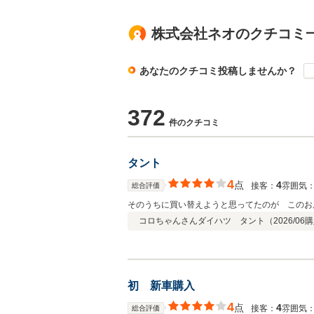
株式会社ネオのクチコミ
あなたのクチコミ投稿しませんか？
372
件のクチコミ
タント
4
点
4
接客：
雰囲気
総合評価
そのうちに買い替えようと思ってたのが このお
コロちゃんさん
ダイハツ タント（
2026/06
購
初 新車購入
4
点
4
接客：
雰囲気
総合評価