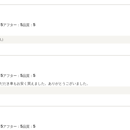
5
5
5
：
アフター：
品質：
入）
5
5
5
：
アフター：
品質：
だだき車もお安く買えました。ありがとうございました。
5
5
5
：
アフター：
品質：