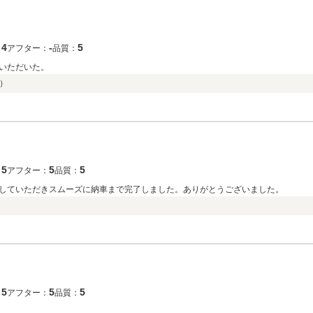
4
‐
5
：
アフター：
品質：
いただいた。
）
5
5
5
：
アフター：
品質：
していただきスムーズに納車まで完了しました。ありがとうございました。
5
5
5
：
アフター：
品質：