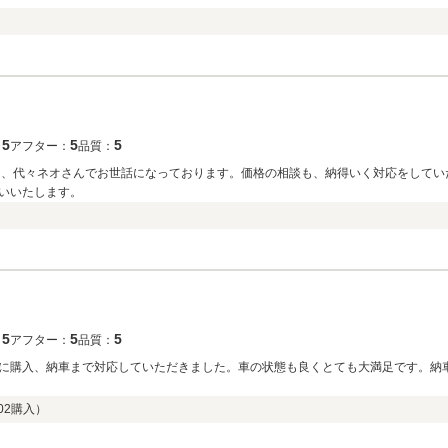
5
5
5
：
アフター：
品質：
は、代々ネオさんでお世話になっております。価格の相談も、納得いく対応をしてい
いいたします。
5
5
5
：
アフター：
品質：
に購入、納車まで対応していただきました。車の状態も良くとても大満足です。納
02
購入）