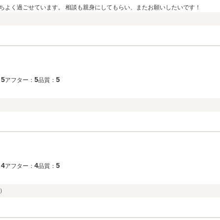
ちよく過ごせています。 相談も親身にしてもらい、またお願いしたいです！
5
5
5
：
アフター：
品質：
4
4
5
：
アフター：
品質：
）