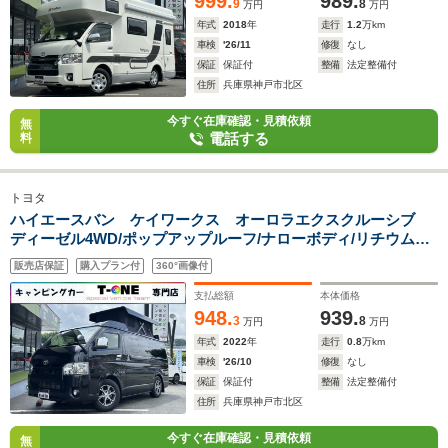
999.
989.
9
8
万円
万円
年式
2018
年
走行
1.2
万km
車検
'26/11
修復
なし
保証
保証付
整備
法定整備付
住所
兵庫県神戸市北区
今すぐ在庫確認・見積依頼
無
電話する
料
トヨタ
ハイエースバン ケイワークス オーロラエクスクルーシブ
ディーゼル4WD/ポップアップルーフ/ナローボディ/リチウムイ
オンバッテリー200Ah/スポットエアコン/FFヒーター/1500Wイ
販売店保証
購入プラン付
360°画像付
ンバーター/C-TEK走行充電器/ソーラーパネル/トヨタ先進装備/
ピボット製クルコン/
支払総額
本体価格
948.
939.
3
8
万円
万円
年式
2022
年
走行
0.8
万km
車検
'26/10
修復
なし
保証
保証付
整備
法定整備付
住所
兵庫県神戸市北区
今すぐ在庫確認・見積依頼
無