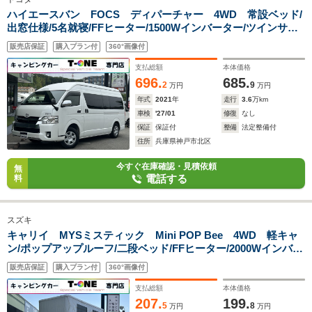
ハイエースバン FOCS ディパーチャー 4WD 常設ベッド/
出窓仕様/5名就寝/FFヒーター/1500Wインバーター/ツインサブ
バッテリー/電子レンジ/シンク/走行充電器/外部充電器/外部電
販売店保証
購入プラン付
360°画像付
源/カーゴキャリア/ストラーダ製メモリーナビ/ETC/
支払総額
本体価格
696.
685.
2
9
万円
万円
年式
2021
年
走行
3.6
万km
車検
'27/01
修復
なし
保証
保証付
整備
法定整備付
住所
兵庫県神戸市北区
今すぐ在庫確認・見積依頼
無
電話する
料
スズキ
キャリイ MYSミスティック Mini POP Bee 4WD 軽キャ
ン/ポップアップルーフ/二段ベッド/FFヒーター/2000Wインバー
ター/ツインサブバッテリー/ルーフベント/サイドオーニング/走
販売店保証
購入プラン付
360°画像付
行充電/外部充電/外部電源/MYSオリジナルショックアブソーバ
ー
支払総額
本体価格
207.
199.
5
8
万円
万円