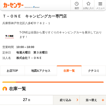
履歴
お気に入り
メニュー
Ｔ－ＯＮＥ キャンピングカー専門店
兵庫県神戸市北区八多町中７８２－１
T-ONEは全国から選りすぐりのキャンピングカーを展示しており
ます！
営業時間
10:00～18:00
定休日
毎週火曜日 第３水曜日
法人名
株式会社Ｔ－ＯＮＥ
お店TOP
地図&アクセス
在庫一覧
クチコミ
在庫一覧
27
絞り込み
並べ替え
台