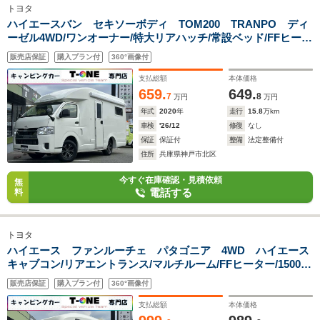
トヨタ
ハイエースバン セキソーボディ TOM200 TRANPO ディ
ーゼル4WD/ワンオーナー/特大リアハッチ/常設ベッド/FFヒータ
ー/電子レンジ/マックスファン/サイドオーニング/サブナビ切替
販売店保証
購入プラン付
360°画像付
スイッチ/ツインサブバッテリー/シンク/冷蔵庫/トヨタ先進装備/
ナビ/ETC
支払総額
本体価格
659.
649.
7
8
万円
万円
年式
2020
年
走行
15.8
万km
車検
'26/12
修復
なし
保証
保証付
整備
法定整備付
住所
兵庫県神戸市北区
今すぐ在庫確認・見積依頼
無
電話する
料
トヨタ
ハイエース ファンルーチェ パタゴニア 4WD ハイエース
キャブコン/リアエントランス/マルチルーム/FFヒーター/1500W
インバーター/ツインサブバッテリー/マックスファン/サイドオ
販売店保証
購入プラン付
360°画像付
ーニング/リアTV/UIビークルショックアブソーバー/UIビークル
スタビライザー/
支払総額
本体価格