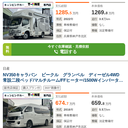
ニング/マックスファン/メインサブ切替スイッチ/アラウンドビ
ューモニター/強化ショック/
支払総額
本体価格
1285.
1269.
5
8
万円
万円
年式
2022
年
走行
3.0
万km
車検
車検整備付
修復
なし
保証
保証付
整備
法定整備付
住所
兵庫県神戸市北区
今すぐ在庫確認・見積依頼
無
電話する
料
日産
NV350キャラバン ビークル グランベル ディーゼル4WD
常設二段ベッド/マルチルーム/FFヒーター/1500Wインバーター/
ツインサブバッテリー/マックスファン/ポータブルトイレ/ピボ
販売店保証
購入プラン付
360°画像付
ット製クルーズコントロール/ドライブレコーダー/エンジンスタ
ーター/メモリーナビ/ETC
支払総額
本体価格
674.
659.
7
8
万円
万円
年式
2016
年
走行
5.5
万km
車検
車検整備付
修復
なし
保証
保証付
整備
法定整備付
住所
兵庫県神戸市北区