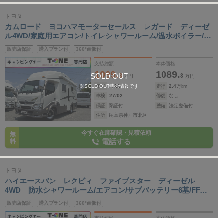
トヨタ
カムロード ヨコハマモーターセールス レガード ディーゼ
ル4WD/家庭用エアコン/トイレシャワールーム/温水ボイラー/プ
ルダウンベッド/二段ベッド/FFヒーター/電子レンジ/1500Wイン
販売店保証
購入プラン付
360°画像付
バーター/サイドオーニング/冷蔵庫/OP二段ミラー/デイトナホイ
ール
支払総額
本体価格
1099.
1089.
SOLD OUT
3
8
万円
万円
※SOLD OUT時の情報です
年式
2021
年
走行
2.4
万km
車検
'27/02
修復
なし
保証
保証付
整備
法定整備付
住所
兵庫県神戸市北区
今すぐ在庫確認・見積依頼
無
電話する
料
トヨタ
ハイエースバン レクビィ ファイブスター ディーゼル
4WD 防水シャワールーム/エアコン/サブバッテリー6基/FFヒ
ーター/1500Wインバーター/CTEK急速充電/ソーラーパネ
販売店保証
購入プラン付
360°画像付
ル/RECAROシート/二段ベッド/JAOSフロントガード/JAOSス
キッドバー/JAOSフロントフォグ/ショック/スタビ/
支払総額
本体価格