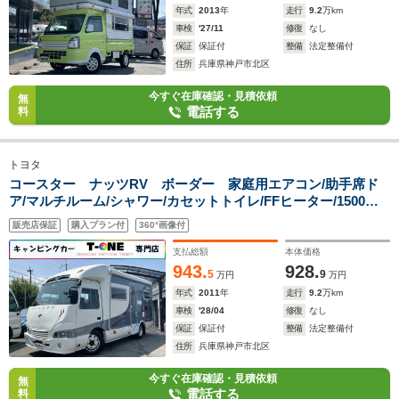
年式
2013
年
走行
9.2
万km
車検
'27/11
修復
なし
保証
保証付
整備
法定整備付
住所
兵庫県神戸市北区
今すぐ在庫確認・見積依頼
無
電話する
料
トヨタ
コースター ナッツRV ボーダー 家庭用エアコン/助手席ド
ア/マルチルーム/シャワー/カセットトイレ/FFヒーター/1500W
インバーター/ソーラーパネル/サイドオーニング/ツインサブバ
販売店保証
購入プラン付
360°画像付
ッテリー/85L冷蔵庫/電子レンジ/メモリーナビ/ETC/強化ショッ
ク/
支払総額
本体価格
943.
928.
5
9
万円
万円
年式
2011
年
走行
9.2
万km
車検
'28/04
修復
なし
保証
保証付
整備
法定整備付
住所
兵庫県神戸市北区
今すぐ在庫確認・見積依頼
無
電話する
料