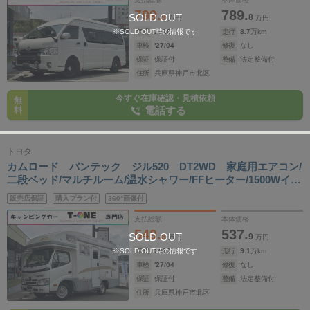
799.
789.
SOLD OUT
9
8
万円
万円
※SOLD OUT時の情報です
年式
2018
年
走行
8.7
万km
車検
'27/04
修復
なし
保証
保証付
整備
法定整備付
住所
兵庫県神戸市北区
今すぐ在庫確認・見積依頼
無
電話する
料
トヨタ
カムロード バンテック ジル520 DT2WD 家庭用エアコン/
二段ベッド/マルチルーム/温水シャワー/FFヒーター/1500Wイン
バーター/トリプルサブバッテリー/ソーラーパネル/マックスフ
販売店保証
購入プラン付
360°画像付
ァン/サイドオーニング/電子レンジ/リアTV/冷蔵庫/シンク/ナ
ビ/ETC
支払総額
本体価格
549.
537.
SOLD OUT
8
9
万円
万円
※SOLD OUT時の情報です
年式
2011
年
走行
9.1
万km
車検
'27/04
修復
なし
保証
保証付
整備
法定整備付
住所
兵庫県神戸市北区