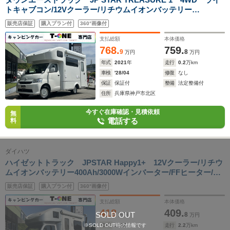
トキャブコン/12Vクーラー/リチウムイオンバッテリー
400Ah/3000Wインバーター/FFヒーター/温水ボイラー/電動サイ
販売店保証
購入プラン付
360°画像付
ドオーニング/ソーラーパネル/スカイルーフ/電子レンジ/冷蔵庫/
強化ショック/強化スタビライザー
支払総額
本体価格
768.
759.
9
8
万円
万円
年式
2021
年
走行
0.2
万km
車検
'28/04
修復
なし
保証
保証付
整備
法定整備付
住所
兵庫県神戸市北区
今すぐ在庫確認・見積依頼
無
電話する
料
ダイハツ
ハイゼットトラック JPSTAR Happy1+ 12Vクーラー/リチウ
ムイオンバッテリー400Ah/3000Wインバーター/FFヒーター/ソ
ーラーパネル/電動オーニング/ナビサブ切替スイッチ/ディスプ
販売店保証
購入プラン付
360°画像付
レイオーディオ/ETC/強化ショックアブソーバー/前後スタビラ
イザー/
支払総額
本体価格
418
409.
SOLD OUT
8
万円
万円
※SOLD OUT時の情報です
年式
2022
年
走行
2.2
万km