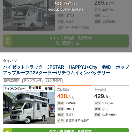
276.
269.
SOLD OUT
1
8
万円
万円
※SOLD OUT時の情報です
年式
2019
年
走行
2.9
万km
車検
'27/01
修復
なし
保証
保証付
整備
法定整備付
住所
兵庫県神戸市北区
今すぐ在庫確認・見積依頼
無
電話する
料
ダイハツ
ハイゼットトラック JPSTAR HAPPY1+City 4WD ポップ
アップルーフ/12Vクーラー/リチウムイオンバッテリー
400Ah/3000Wインバーター/FFヒーター/ソーラーパネル/電動オ
販売店保証
購入プラン付
360°画像付
ーニング/ナビサブ切替スイッチ/ケンウッドナビ/ETC/強化ショ
ック/前後スタビライザー/ドラレコ
支払総額
本体価格
438.
429.
8
8
万円
万円
年式
2024
年
走行
1.8
万km
車検
'28/01
修復
なし
保証
保証付
整備
法定整備付
住所
兵庫県神戸市北区
今すぐ在庫確認・見積依頼