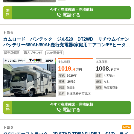
今すぐ在庫確認・見積依頼
無
電話する
料
トヨタ
カムロード バンテック ジル520 DT2WD リチウムイオン
バッテリー660Ah/80Ah走行充電器/家庭用エアコン/FFヒータ
ー/温水ボイラー/カセットトイレ/シャワー/ソーラーパネ
販売店保証
購入プラン付
360°画像付
ル/2000Wインバーター/サイドオーニング/マックスファン/メイ
ンサブ切替スイッチ/
支払総額
本体価格
1019.
1008.
4
9
万円
万円
年式
2020
年
走行
4.7
万km
車検
'26/10
修復
なし
保証
保証付
整備
法定整備付
住所
兵庫県神戸市北区
今すぐ在庫確認・見積依頼
無
電話する
料
トヨタ
NEW
タウンエーストラック JP STAR TREASURE 1 4WD ライ