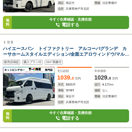
保証
保証付
整備
法定整備付
住所
兵庫県神戸市北区
今すぐ在庫確認・見積依頼
無
電話する
料
トヨタ
ハイエースバン トイファクトリー アルコーバグランデ カ
ーサホームスタイルエディション/全面エアロウィンドウ/マルチ
ルーム/家庭用エアコン/FFヒーター/1500Wインバーター/ツイン
販売店保証
購入プラン付
360°画像付
サブBT/エアロソーラー/ナビサブ切替スイッチ/レカロシート/ト
イファクトリー強化足回り/
支払総額
本体価格
1039.
1029.
8
8
万円
万円
年式
2021
年
走行
4.1
万km
車検
'27/07
修復
なし
保証
保証付
整備
法定整備付
住所
兵庫県神戸市北区
今すぐ在庫確認・見積依頼
無
電話する
料