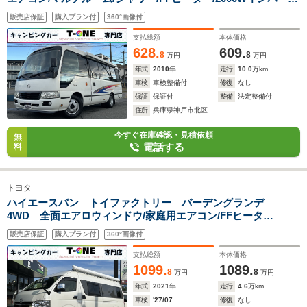
ー/ツインサブバッテリー/ソーラーパネル/電動マックスファン/
販売店保証
購入プラン付
360°画像付
サイドオーニング/60L冷蔵庫/フリップダウンモニター/リアラダ
ー/ヒッチメンバー
支払総額
本体価格
628.
609.
8
8
万円
万円
年式
2010
年
走行
10.0
万km
車検
車検整備付
修復
なし
保証
保証付
整備
法定整備付
住所
兵庫県神戸市北区
今すぐ在庫確認・見積依頼
無
電話する
料
トヨタ
ハイエースバン トイファクトリー バーデングランデ
4WD 全面エアロウィンドウ/家庭用エアコン/FFヒータ
ー/1500Wインバーター/ツインサブBT/エアロソーラー/ナビサブ
販売店保証
購入プラン付
360°画像付
切替スイッチ/アルパイン製ナビ/レカロシート/社外アルミホイ
ール/トイファクトリー強化足回り/
支払総額
本体価格
1099.
1089.
8
8
万円
万円
年式
2021
年
走行
4.6
万km
車検
'27/07
修復
なし