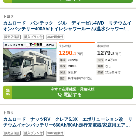
トヨタ
カムロード バンテック ジル ディーゼル4WD リチウムイ
オンバッテリー400Ah/トイレシャワールーム/温水シャワー/家
庭用エアコン/FFヒーター/1500Wインバーター/ソーラーパネル/
販売店保証
購入プラン付
360°画像付
マックスファン/サイドオーニング/ナビサブ切替スイッチ/強化
ショックアブソーバー
支払総額
本体価格
1290.
1279.
1
8
万円
万円
年式
2022
年
走行
2.4
万km
車検
'28/03
修復
なし
保証
保証付
整備
法定整備付
住所
兵庫県神戸市北区
今すぐ在庫確認・見積依頼
無
電話する
料
トヨタ
カムロード ナッツRV クレア5.3X エボリューション改 リ
チウムイオンバッテリー660Ah/80Ah走行充電器/家庭用エアコ
ン/FFヒーター/ソーラーパネル/1500Wインバーター/サイドオー
販売店保証
購入プラン付
360°画像付