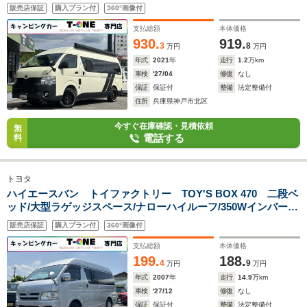
ー/1500Wインバーター/ツインサブバッテリー/フリップダウン
販売店保証
購入プラン付
360°画像付
モニター/マックスファン/ソーラーパネル/着脱式シンク/トヨタ
先進装備/レイズA/W/ビッグX/ETC
支払総額
本体価格
930.
919.
3
8
万円
万円
年式
2021
年
走行
1.2
万km
車検
'27/04
修復
なし
保証
保証付
整備
法定整備付
住所
兵庫県神戸市北区
今すぐ在庫確認・見積依頼
無
電話する
料
トヨタ
ハイエースバン トイファクトリー TOY'S BOX 470 二段ベ
ッド/大型ラゲッジスペース/ナローハイルーフ/350Wインバータ
ー/サブバッテリー/シンク/アウターシャワー/走行充電
販売店保証
購入プラン付
360°画像付
器/KENWOOD製メモリーナビ/リアヒーター/リアクーラー/
支払総額
本体価格
199.
188.
4
9
万円
万円
年式
2007
年
走行
14.9
万km
車検
'27/12
修復
なし
保証
保証付
整備
法定整備付