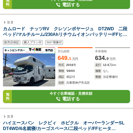
無
電話する
料
トヨタ
カムロード ナッツRV クレソンボヤージュ DT2WD 二段
ベッド/マルチルーム/230Ahリチウムイオンバッテリー/FFヒー
ター/1500Wインバーター/マックスファン/ソーラーパネル/シン
販売店保証
購入プラン付
360°画像付
ク/冷蔵庫/リアクーラー/リアラダー/ストラーダ製ナビ/ピボット
製クルーズコントロール
支払総額
本体価格
649.
634.
5
9
万円
万円
年式
2016
年
走行
12.6
万km
車検
'28/03
修復
なし
保証
保証付
整備
法定整備付
住所
兵庫県神戸市北区
今すぐ在庫確認・見積依頼
無
電話する
料
トヨタ
ハイエースバン レクビィ ホビクル オーバーランダーSL
DT4WD/6名就寝/カーゴスペース/二段ベッド/FFヒータ