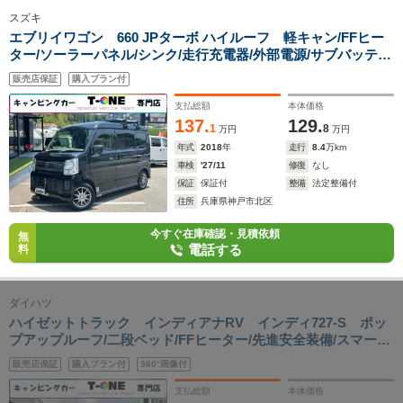
スズキ
エブリイワゴン 660 JPターボ ハイルーフ 軽キャン/FFヒー
ター/ソーラーパネル/シンク/走行充電器/外部電源/サブバッテリ
ー/リアTV/BDレコーダー/ポータブル電源/網戸/パワーウィンド
販売店保証
購入プラン付
ウスイッチ/メモリーナビ/ETC/スズキ先進装備/社外アルミホイ
ール
支払総額
本体価格
137.
129.
1
8
万円
万円
年式
2018
年
走行
8.4
万km
車検
'27/11
修復
なし
保証
保証付
整備
法定整備付
住所
兵庫県神戸市北区
今すぐ在庫確認・見積依頼
無
電話する
料
ダイハツ
ハイゼットトラック インディアナRV インディ727-S ポッ
プアップルーフ/二段ベッド/FFヒーター/先進安全装備/スマート
アシスト/1オーナー/外部充電/アウターシャワー/リアTV/ナビサ
販売店保証
購入プラン付
360°画像付
ブ切替スイッチ/カロッツェリア製メモリーナビ/ETC/
支払総額
本体価格