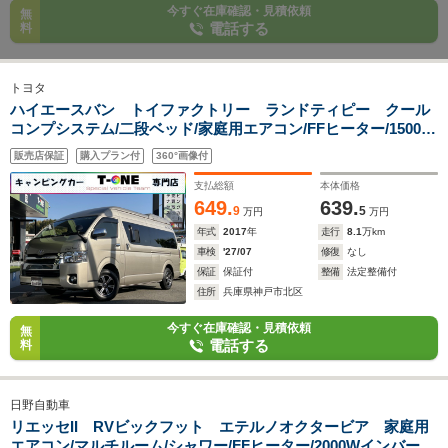
今すぐ在庫確認・見積依頼
無
電話する
料
トヨタ
ハイエースバン トイファクトリー ランドティピー クール
コンプシステム/二段ベッド/家庭用エアコン/FFヒーター/1500W
インバーター/エアロソーラー/マックスファン/リアTV/オルタネ
販売店保証
購入プラン付
360°画像付
ーターチャージャー/サブナビ切替スイッチ/プラズマクラスタ
ー/リアリーフスプリング
支払総額
本体価格
649.
639.
9
5
万円
万円
年式
2017
年
走行
8.1
万km
車検
'27/07
修復
なし
保証
保証付
整備
法定整備付
住所
兵庫県神戸市北区
今すぐ在庫確認・見積依頼
無
電話する
料
日野自動車
リエッセII RVビックフット エテルノオクタービア 家庭用
エアコン/マルチルーム/シャワー/FFヒーター/2000Wインバータ