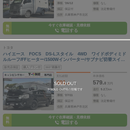
車検
'26/12
修復
なし
保証
保証付
整備
法定整備付
住所
兵庫県神戸市北区
今すぐ在庫確認・見積依頼
無
電話する
料
トヨタ
ハイエース FOCS DS-Lスタイル 4WD ワイドボディミド
ルルーフ/FFヒーター/1500Wインバーター/サブナビ切替スイッ
チ/ツインサブバッテリー/フリップダウンモニター/床下収納/レ
販売店保証
購入プラン付
360°画像付
カロシート/パノラミックビュー/UIビークルショック/UIビーク
ルリアスタビ
支払総額
本体価格
591.
579.
SOLD OUT
2
8
万円
万円
※SOLD OUT時の情報です
年式
2021
年
走行
5.2
万km
車検
'27/11
修復
なし
保証
保証付
整備
法定整備付
住所
兵庫県神戸市北区
今すぐ在庫確認・見積依頼
無
電話する
料