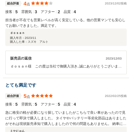
4
総合評価
2023/12/02投稿
点
5
3
2
4
接客 :
雰囲気 :
アフター :
品質 :
担当者が不在でも営業レベルが高く安定している。他の営業マンでも安心し
てお願いできました。満足です。
ｄｏｓａｎ
購入年月：
2023/11
購入した車：スズキ アルト
販売店の返信
2023/12/03
ｄｏｓａｎ様 この度は当社で御購入頂き､誠にありがとうございまし
た。また高い評価を頂き、スタッフ一同大変喜んでおります。当日立
ち会えず申し訳ございませんでした。 お車に関しまして何かお困りこ
となどがございましたら、お気軽にご相談下さいませ。 今後ともよろ
とても満足です
しくお願い申し上げます。
5
総合評価
2022/02/25投稿
点
5
5
5
4
接客 :
雰囲気 :
アフター :
品質 :
急に格安の軽が必要になり探していましたがこちらで良い車があったので見
に行って即決で購入しました。 タイヤやバッテリー等劣化部品はありました
がそれは現状販売承知で購入しましたので何の問題もありません。 納車にあ
たっては各種点検の上、全ワイパーブレードとoil交換までして頂きました。
ミケにゃん