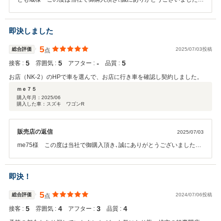
また高い評価を頂きスタッフ一同大変喜んでおります。お車のことで
何かお困りの際は、お気軽に御相談下さい。今後とも､どうぞよろしく
お願いいたします。
即決しました
5
総合評価
2025/07/03投稿
点
5
5
‐
5
接客 :
雰囲気 :
アフター :
品質 :
お店（NK-2）のHPで車を選んで、お店に行き車を確認し契約しました。
ｍｅ７５
購入年月：
2025/06
購入した車：スズキ ワゴンR
販売店の返信
2025/07/03
me75様 この度は当社で御購入頂き､誠にありがとうございました。
また高い評価を頂きスタッフ一同大変喜んでおります。お車のことで
何かお困りの際は、お気軽に御相談下さい。今後とも､どうぞよろしく
お願いいたします。
即決！
5
総合評価
2024/07/06投稿
点
5
4
3
4
接客 :
雰囲気 :
アフター :
品質 :