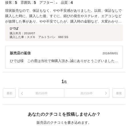
5
5
‐
4
接客 :
雰囲気 :
アフター :
品質 :
現状販売なので、保証もなく、やや不安感がありました。以前、保証なしで
購入した時に、購入した後、すぐに、錆びの発生やステレオ、エアコンなど
が故障した事があり、やや不安でしたが、購入時の金額など、大変わかりや
く、会社事態の応対も安心感がありました。 なにより、営業担当の方に好感
ひでぱ
がもてました。帰りも雨の中、お辞儀されていた事はちゃんと見えてました
購入年月：
2016/07
購入した車：スズキ アルトラパン 660 SS
よ。 購入したばかりなので、アフター等は、不明ですが、車自体も比較的に
安いかと思います。 この度はありがとうございました。
販売店の返信
2016/08/01
ひでぱ様 この度は当社で御購入頂き､誠にありがとうございました。
安心頂けたご様子で当社一同大変喜んでおります。以前のお車もかな
り綺麗にお乗りになっており、購入いただいたラパンもこれまで同様
大切にお乗りいただけることを願っております。お車のことで何かお
1
/1
困りの際は、お気軽に御相談下さい。今後とも､どうぞよろしくお願い
いたします。
最初
前の20件
次の20件
最後
あなたのクチコミを投稿しませんか？
販売店のクチコミを書き込めます。