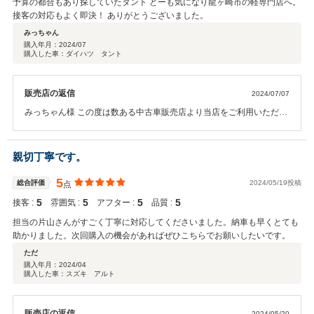
予算の都合もあり探していたタント どーも気になり龍ヶ崎市の軽専門店へ。
接客の対応もよく即決！ ありがとうございました。
みっちゃん
購入年月：
2024/07
購入した車：ダイハツ タント
販売店の返信
2024/07/07
みっちゃん様 この度は数ある中古車販売店より当店をご利用いただき
まして誠にありがとうございます。 また遠方よりお越しいただき、重
ねてお礼申し上げます。 納車までお時間いただきますが引き続き宜し
くお願い致します。
親切丁寧です。
5
総合評価
2024/05/19投稿
点
5
5
5
5
接客 :
雰囲気 :
アフター :
品質 :
担当の片山さんがすごく丁寧に対応してくださいました。納車も早くとても
助かりました。次回購入の機会があればぜひこちらでお願いしたいです。
ただ
購入年月：
2024/04
購入した車：スズキ アルト
販売店の返信
2024/05/20