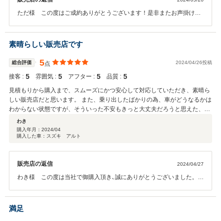
ただ様 この度はご成約ありがとうございます！是非またお声掛けく
ださい！
素晴らしい販売店です
5
総合評価
2024/04/26投稿
点
5
5
5
5
接客 :
雰囲気 :
アフター :
品質 :
見積もりから購入まで、スムーズにかつ安心して対応していただき、素晴ら
しい販売店だと思います。 また、乗り出したばかりの為、車がどうなるかは
わからない状態ですが、そういった不安もきっと大丈夫だろうと思えた、安
心感がありました！ ありがとうございました！！
わき
購入年月：
2024/04
購入した車：スズキ アルト
販売店の返信
2024/04/27
わき様 この度は当社で御購入頂き､誠にありがとうございました。ま
た高い評価と満足いただいたご様子で、スタッフ一同大変喜んでおり
ます。お車のことで何かお困りの際は、お気軽に御相談下さい。今後
とも､どうぞよろしくお願いいたします。
満足