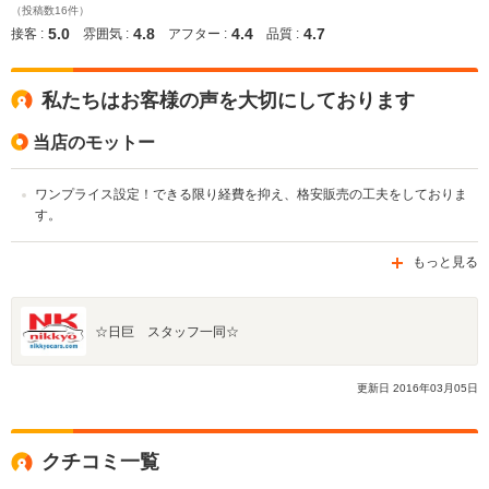
（投稿数16件）
5.0
4.8
4.4
4.7
接客 :
雰囲気 :
アフター :
品質 :
私たちはお客様の声を大切にしております
当店のモットー
ワンプライス設定！できる限り経費を抑え、格安販売の工夫をしておりま
す。
もっと見る
☆日巨 スタッフ一同☆
更新日
2016
年
03
月
05
日
クチコミ一覧