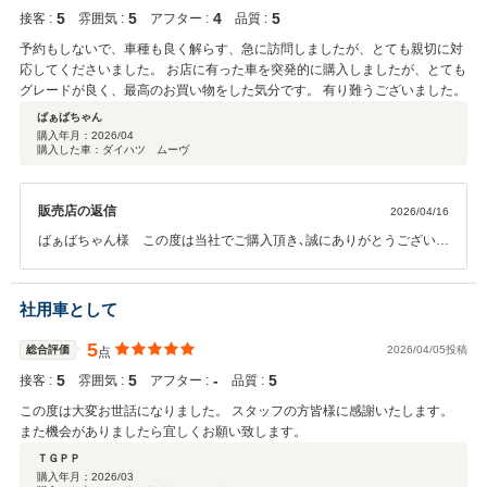
5
5
4
5
接客 :
雰囲気 :
アフター :
品質 :
予約もしないで、車種も良く解らす、急に訪問しましたが、とても親切に対
応してくださいました。 お店に有った車を突発的に購入しましたが、とても
グレードが良く、最高のお買い物をした気分です。 有り難うございました。
ばぁばちゃん
購入年月：
2026/04
購入した車：ダイハツ ムーヴ
販売店の返信
2026/04/16
ばぁばちゃん様 この度は当社でご購入頂き､誠にありがとうございま
した。お車大変気に入っていただき、スタッフ一同大変喜んでおりま
す。何かお困りの際はお気軽に御相談下さい。今後とも､どうぞよろし
くお願いいたします。
社用車として
5
総合評価
2026/04/05投稿
点
5
5
‐
5
接客 :
雰囲気 :
アフター :
品質 :
この度は大変お世話になりました。 スタッフの方皆様に感謝いたします。
また機会がありましたら宜しくお願い致します。
ＴＧＰＰ
購入年月：
2026/03