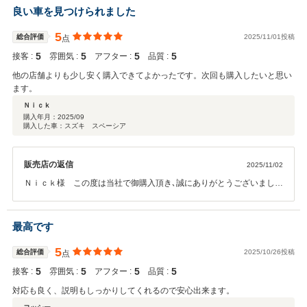
ぞよろしくお願いいたします。
良い車を見つけられました
5
総合評価
2025/11/01投稿
点
5
5
5
5
接客 :
雰囲気 :
アフター :
品質 :
他の店舗よりも少し安く購入できてよかったです。次回も購入したいと思い
ます。
Ｎｉｃｋ
購入年月：
2025/09
購入した車：スズキ スペーシア
販売店の返信
2025/11/02
Ｎｉｃｋ様 この度は当社で御購入頂き､誠にありがとうございまし
た。また高い評価を頂きスタッフ一同大変喜んでおります。お車のこ
とで何かお困りの際は、お気軽に御相談下さい。今後とも､どうぞよろ
しくお願いいたします。
最高です
5
総合評価
2025/10/26投稿
点
5
5
5
5
接客 :
雰囲気 :
アフター :
品質 :
対応も良く、説明もしっかりしてくれるので安心出来ます。