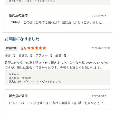
購入した車：トヨタ ライトエースバン
販売店の返信
2026/04/08
TGPP様 この度は当店でご用命頂き､誠にありがとうございました。
また高い評価をいただきスタッフ一同大変喜んでおります。お車の事
でお困りの際はお気軽に御相談下さい。今後とも､どうぞよろしくお願
いいたします。
お世話になりました
5
総合評価
2026/02/10投稿
点
5
5
5
5
接客 :
雰囲気 :
アフター :
品質 :
希望にピッタリの車を購入させて頂きました。なかなか見つからなかったの
ですが、御社に出会えて良かったです。今後とも宜しくお願いします。
にゃんこ
購入年月：
2026/01
購入した車：ダイハツ ハイゼットデッキバン
販売店の返信
2026/02/12
にゃんこ様 この度は遠方より当社で御購入頂き､誠にありがとうござ
いました。また高い評価を頂きスタッフ一同大変喜んでおります。お
車のことで何かお困りの際は、お気軽に御相談下さい。今後とも､どう