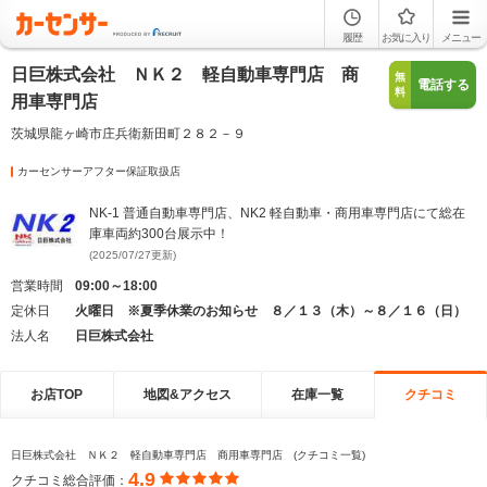
履歴
お気に入り
メニュー
日巨株式会社 ＮＫ２ 軽自動車専門店 商
無
電話する
料
用車専門店
茨城県龍ヶ崎市庄兵衛新田町２８２－９
カーセンサーアフター保証取扱店
NK-1 普通自動車専門店、NK2 軽自動車・商用車専門店にて総在
庫車両約300台展示中！
(2025/07/27更新)
営業時間
09:00～18:00
定休日
火曜日 ※夏季休業のお知らせ ８／１３（木）～８／１６（日）
法人名
日巨株式会社
お店TOP
地図&アクセス
在庫一覧
クチコミ
日巨株式会社 ＮＫ２ 軽自動車専門店 商用車専門店 (クチコミ一覧)
4.9
クチコミ総合評価：