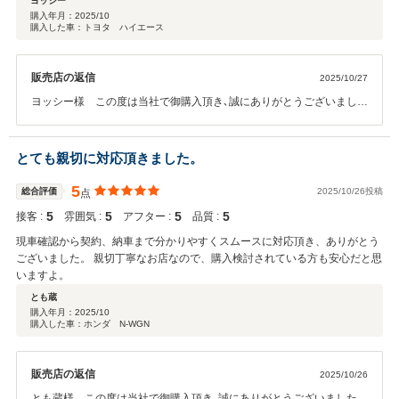
ヨッシー
購入年月：
2025/10
購入した車：トヨタ ハイエース
販売店の返信
2025/10/27
ヨッシー様 この度は当社で御購入頂き､誠にありがとうございまし
た。また高い評価を頂きスタッフ一同大変喜んでおります。お車のこ
とで何かお困りの際は、お気軽に御相談下さい。今後とも､どうぞよろ
しくお願いいたします。
とても親切に対応頂きました。
5
総合評価
2025/10/26投稿
点
5
5
5
5
接客 :
雰囲気 :
アフター :
品質 :
現車確認から契約、納車まで分かりやすくスムースに対応頂き、ありがとう
ございました。 親切丁寧なお店なので、購入検討されている方も安心だと思
いますよ。
とも蔵
購入年月：
2025/10
購入した車：ホンダ N-WGN
販売店の返信
2025/10/26
とも蔵様 この度は当社で御購入頂き､誠にありがとうございました。