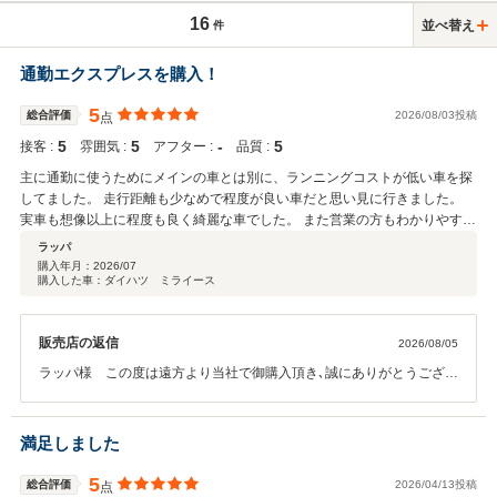
16
並べ替え
件
通勤エクスプレスを購入！
5
総合評価
2026/08/03投稿
点
5
5
‐
5
接客 :
雰囲気 :
アフター :
品質 :
主に通勤に使うためにメインの車とは別に、ランニングコストが低い車を探
してました。 走行距離も少なめで程度が良い車だと思い見に行きました。
実車も想像以上に程度も良く綺麗な車でした。 また営業の方もわかりやすく
親切に対応して頂き、安心して購入できました。 納車後の車も調子良いで
ラッパ
す！
購入年月：
2026/07
購入した車：ダイハツ ミライース
販売店の返信
2026/08/05
ラッパ様 この度は遠方より当社で御購入頂き､誠にありがとうござい
ました。また高い評価を頂きスタッフ一同大変喜んでおります。お車
のことで何かお困りの際は、お気軽に御相談下さい。今後とも､どうぞ
よろしくお願いいたします。
満足しました
5
総合評価
2026/04/13投稿
点