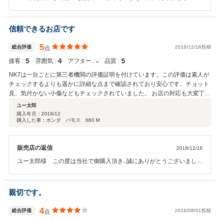
いました。また高評価を頂きましてスタッフ一同大変喜んでおりま
す。 オイル交換や一般整備、車検などお車に関しまして何かお困りこ
となどがございましたら、お気軽にご相談下さい。 今後ともよろしく
信頼できるお店です
お願い申し上げます。
5
総合評価
2018/12/16投稿
点
5
4
‐
5
接客 :
雰囲気 :
アフター :
品質 :
NK7は一台ごとに第三者機関の評価証明を付けています。この評価は素人が
チェックするよりも遥かに詳細な点まで確認されており安心です。チョット
見、気付かない小傷などもチェックされていました。 お店の対応も大変丁寧
で、契約に関する重要事項も省略せずきちんと説明してくれました。今回は
ユー太郎
車検付きの車でしたが、納車前に整備しなおし、綺麗に清掃したうえで納車
購入年月：
2018/12
購入した車：ホンダ バモス 660 M
してくれました。気持ち良く購入できて良かったと思います。軽担当の今井
さん、大変お世話になり、ありがとうございました。
販売店の返信
2018/12/16
ユー太郎様 この度は当社で御購入頂き､誠にありがとうございまし
た。また高い評価を頂き、スタッフ一同大変喜んでおります。遠方か
らお越しの際に自転車でいらしたときは大変驚きました！自転車を積
んで是非色々なところへお出かけください。何かお困りの際はお気軽
親切です。
に御相談下さい。今後とも､どうぞよろしくお願い申し上げます。
4
総合評価
2016/08/01投稿
点