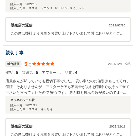
接客、説明も丁寧で納車された車にとても満足しています。 ご担当の新妻様
購入年月：
2022/02
購入した車：スズキ ワゴンR 660 RR-S リミテッド
ありがとうございました。
販売店の返信
2022/02/26
この度は弊社よりお車をお買い上げ下さいまして誠にありがとうござ
いました。また、高評価を頂きましてスタッフ一同大変喜んでおりま
す。 オイル交換や一般整備、車検も賜っておりますので、お車に関し
まして何かお困り事などがございましたら、お気軽にご相談下さいま
親切丁寧
せ。 今後ともよろしくお願い申し上げます。
5
総合評価
2021/12/10投稿
点
5
5
‐
4
接客 :
雰囲気 :
アフター :
品質 :
店員さんが黙っていても親切丁寧でした。 安い車なのに値引きもしてくれ、
保証こそありませんが、アフターケアも不具合があれば何時でも持って来て
下さいと言ってくれたので 安心です。 選ぶ時も展示台数が多いので比べる
事も出来良かったと思います。
キツネのシェル君
購入年月：
2021/12
購入した車：スズキ キャリイ
販売店の返信
2021/12/11
この度は弊社よりお車をお買い上げ下さいまして誠にありがとうござ