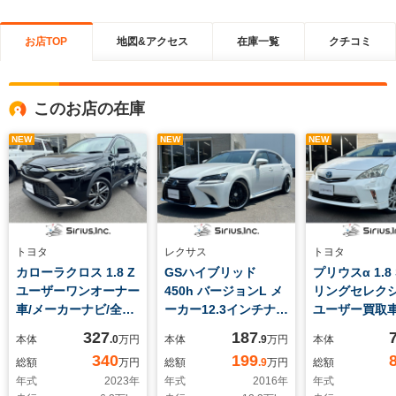
お店TOP
地図&アクセス
在庫一覧
クチコミ
このお店の在庫
NEW
NEW
NEW
トヨタ
レクサス
トヨタ
カローラクロス 1.8 Z
GSハイブリッド
プリウスα 1.8
ユーザーワンオーナー
450h バージョンL メ
リングセレク
車/メーカーナビ/全方
ーカー12.3インチナ
ユーザー買取車
位カメラ/Bluetooth
ビ/バックモニター/純
ナビ/バックカ
327
187
本体
.0
万円
本体
.9
万円
本体
接続/パノラマルー
正ドラレコ/フルセグ
ルセグ/HIDヘ
340
199
総額
万円
総額
.9
万円
総額
フ/ETC2.0
TV/ベンチレーショ
ト/ETC/スマ
年式
2023
年
年式
2016
年
年式
ン/BSM/プリクラッシ
コーナーセン