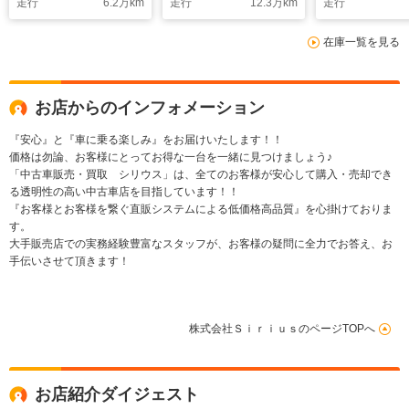
走行
6.2
万km
走行
12.3
万km
走行
ュセーフティ/RSRダ
ウンサス/WORKグノ
在庫一覧を見る
ーシス20インチ
AW/ETC2.0/レーダー
クルーズ/本革シート/
ユーザー買取
お店からのインフォメーション
『安心』と『車に乗る楽しみ』をお届けいたします！！
価格は勿論、お客様にとってお得な一台を一緒に見つけましょう♪
「中古車販売・買取 シリウス」は、全てのお客様が安心して購入・売却でき
る透明性の高い中古車店を目指しています！！
『お客様とお客様を繋ぐ直販システムによる低価格高品質』を心掛けておりま
す。
大手販売店での実務経験豊富なスタッフが、お客様の疑問に全力でお答え、お
手伝いさせて頂きます！
株式会社ＳｉｒｉｕｓのページTOPへ
お店紹介ダイジェスト