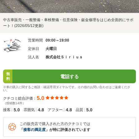
中古車販売・一般整備・車検整備・任意保険・鈑金修理をはじめ全面的にサポ
ート！(2026/05/12更新)
営業時間
09:00～19:00
定休日
火曜日
法人名
株式会社Ｓｉｒｉｕｓ
無
電話する
料
※車の購入に関するご相談・確認専用ダイヤルです。その他のお問い合わせはご遠慮くださ
い。
5.0
クチコミ総合評価：
（投稿数14件）
5.0
4.8
4.8
5.0
接客 :
雰囲気 :
アフター :
品質 :
この販売店で購入された方のクチコミでは
「
接客の満足度
」が特に評価されています