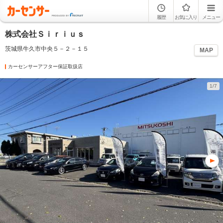
履歴
お気に入り
メニュー
株式会社Ｓｉｒｉｕｓ
茨城県牛久市中央５－２－１５
MAP
カーセンサーアフター保証取扱店
1/7