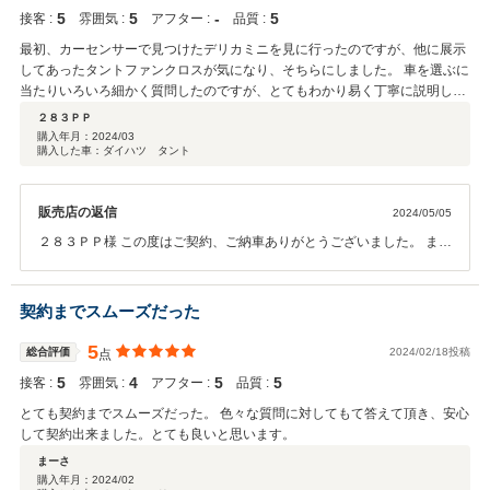
5
5
‐
5
接客 :
雰囲気 :
アフター :
品質 :
最初、カーセンサーで見つけたデリカミニを見に行ったのですが、他に展示
してあったタントファンクロスが気になり、そちらにしました。 車を選ぶに
当たりいろいろ細かく質問したのですが、とてもわかり易く丁寧に説明して
くださったので、いい買い物が出来ました。
２８３ＰＰ
購入年月：
2024/03
購入した車：ダイハツ タント
販売店の返信
2024/05/05
２８３ＰＰ様 この度はご契約、ご納車ありがとうございました。 また
高評価ありがとうございます。 お困りごとございましたらお気軽にお
問い合わせ頂ければと思います。
契約までスムーズだった
5
総合評価
2024/02/18投稿
点
5
4
5
5
接客 :
雰囲気 :
アフター :
品質 :
とても契約までスムーズだった。 色々な質問に対してもて答えて頂き、安心
して契約出来ました。とても良いと思います。
まーさ
購入年月：
2024/02