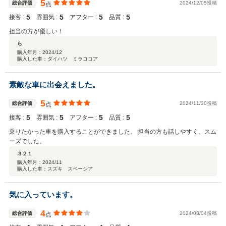
5
総合評価
2024/12/05投稿
点
5
5
5
5
接客 :
雰囲気 :
アフター :
品質 :
担当の方が優しい！
ら
購入年月：
2024/12
購入した車：ダイハツ ミラココア
素敵な車に出会えました。
5
総合評価
2024/11/30投稿
点
5
5
5
5
接客 :
雰囲気 :
アフター :
品質 :
乗りたかった車を購入することができました。 担当の方も話しやすく、スム
ーズでした。
３２１
購入年月：
2024/11
購入した車：スズキ スペーシア
気に入っています。
4
総合評価
2024/08/04投稿
点