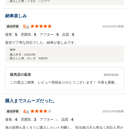
購入した車：トヨタ ハリアー
納車楽しみ
5
総合評価
2022/10/31投稿
点
5
5
5
5
接客 :
雰囲気 :
アフター :
品質 :
親切で丁寧な対応でした。納車が楽しみです。
ＭＨ
購入年月：
2022/09
購入した車：ホンダ N-BOX
販売店の返信
2022/11/01
この度はご納車、レビュー投稿ありがとうございます！ 今後も素敵な
カーライフのお手伝いをさせて頂きます！ 宜しくお願い致します。
購入までスムーズだった。
4
総合評価
2021/10/03投稿
点
4
3
‐
4
接客 :
雰囲気 :
アフター :
品質 :
車の状態も良くすぐに購入したいと判断し、 担当者の方も明るく対応も早か