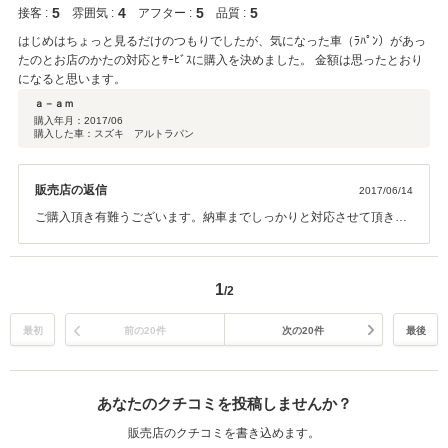
5
4
5
5
接客 :
雰囲気 :
アフター :
品質 :
はじめはちょっと見るだけのつもりでしたが、気になった車（ﾗﾊﾟﾝ）があっ
たのとお店のかたの対応とｻｰﾋﾞｽに購入を決めました。 金額は思ったとおり
になると思います。
ａ－ａｍ
購入年月：
2017/06
購入した車：スズキ アルトラパン
販売店の返信
2017/06/14
ご購入頂き有難うございます。納車までしっかりと対応させて頂きま
すので宜しくお願い致します。
1
/2
最初
前の20件
次の20件
最後
あなたのクチコミを投稿しませんか？
販売店のクチコミを書き込めます。