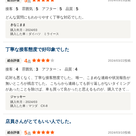
5
総合評価
2024/03/23投稿
点
5
5
5
5
接客 :
雰囲気 :
アフター :
品質 :
どんな質問にもわかりやすく丁寧な対応でした。
きなこまま
購入年月：
2024/03
購入した車：ダイハツ ミライース
丁寧な接客態度で好印象でした
4
総合評価
2024/03/22投稿
点
4
3
‐
4
接客 :
雰囲気 :
アフター :
品質 :
応対も悪くなく、丁寧な接客態度でした。 唯一、こまめな連絡や状況報告が
無いところが残念でした。 こちらから連絡しても折り返しがないタイミング
があったことを除けば、車も買って良かったと思えるものが、購入できて満
足しています。 代車スケジュールも調整してくれて大変助かりました。今後
ジャッキー
も機会があればお付き合いしたいと思います。
購入年月：
2024/03
購入した車：マツダ CX-8
店員さんがとてもいい人でした。
5
総合評価
2024/03/10投稿
点