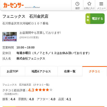
履歴
お気に入り
メニュー
フェニックス 石川金沢店
無
電話する
料
石川県金沢市大河端町ロ１０７番地
お盆期間中も営業しております!
(2024/11/22更新)
営業時間
10:00～19:00
定休日
毎週水曜日（５／７と５／１２はお休み頂いております）
法人名
株式会社フェニックス
お店TOP
地図&アクセス
在庫一覧
クチコミ
フェニックス 石川金沢店 (クチコミ一覧)
4.3
クチコミ総合評価：
（投稿数34件）
4.4
4.0
4.0
4.1
接客 :
雰囲気 :
アフター :
品質 :