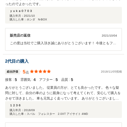
ったのでよかったです。
ｙｕｋａ０７０３
購入年月：
2021/10
購入した車：ホンダ N-BOX
販売店の返信
2021/10/04
この度は当社でご購入頂き誠にありがとうございます！ 今後ともフェ
ニックスを宜しくお願い致します。ご不明点等ございましたらいつで
もご連絡下さい。
2代目の購入
5
総合評価
2018/11/05投稿
点
5
4
5
5
接客 :
雰囲気 :
アフター :
品質 :
ありがとうございました。 従業員の方が、とても良かったです。 色々な疑
問に対して、自分の車のように親身になって考えてくれて、安心して購入を
させて頂きました。 車も元気よく走っています。 ありがとうございまし
た。
１２３６
購入年月：
2018/09
購入した車：スバル フォレスター 2.0XT アイサイト 4WD