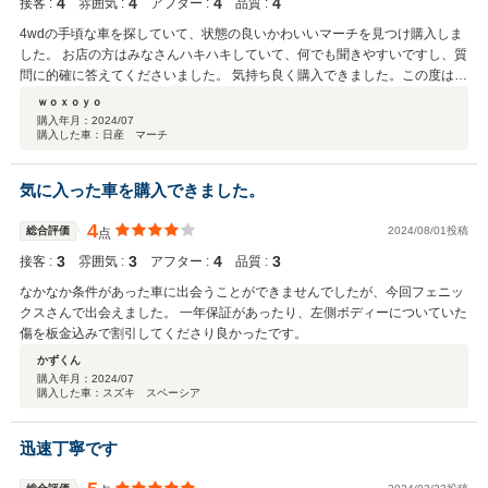
4
4
4
4
接客 :
雰囲気 :
アフター :
品質 :
4wdの手頃な車を探していて、状態の良いかわいいマーチを見つけ購入しま
した。 お店の方はみなさんハキハキしていて、何でも聞きやすいですし、質
問に的確に答えてくださいました。 気持ち良く購入できました。この度はあ
りがとうございました。
ｗｏｘｏｙｏ
購入年月：
2024/07
購入した車：日産 マーチ
気に入った車を購入できました。
4
総合評価
2024/08/01投稿
点
3
3
4
3
接客 :
雰囲気 :
アフター :
品質 :
なかなか条件があった車に出会うことができませんでしたが、今回フェニッ
クスさんで出会えました。 一年保証があったり、左側ボディーについていた
傷を板金込みで割引してくださり良かったです。
かずくん
購入年月：
2024/07
購入した車：スズキ スペーシア
迅速丁寧です