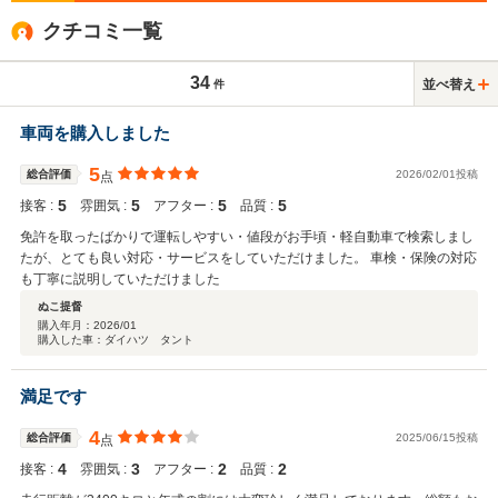
クチコミ一覧
34
並べ替え
件
車両を購入しました
5
総合評価
2026/02/01投稿
点
5
5
5
5
接客 :
雰囲気 :
アフター :
品質 :
免許を取ったばかりで運転しやすい・値段がお手頃・軽自動車で検索しまし
たが、とても良い対応・サービスをしていただけました。 車検・保険の対応
も丁寧に説明していただけました
ぬこ提督
購入年月：
2026/01
購入した車：ダイハツ タント
満足です
4
総合評価
2025/06/15投稿
点
4
3
2
2
接客 :
雰囲気 :
アフター :
品質 :