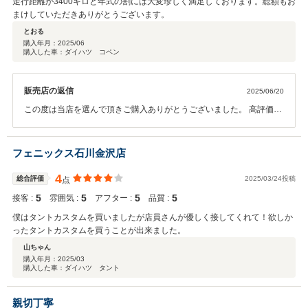
走行距離が3400キロと年式の割には大変珍しく満足しております。総額もお
まけしていただきありがとうございます。
とおる
購入年月：
2025/06
購入した車：ダイハツ コペン
販売店の返信
2025/06/20
この度は当店を選んで頂きご購入ありがとうございました。 高評価も
大変嬉しく思います。 納車後も末永くよろしくお願いいたします。
フェニックス石川金沢店
4
総合評価
2025/03/24投稿
点
5
5
5
5
接客 :
雰囲気 :
アフター :
品質 :
僕はタントカスタムを買いましたが店員さんが優しく接してくれて！欲しか
ったタントカスタムを買うことが出来ました。
山ちゃん
購入年月：
2025/03
購入した車：ダイハツ タント
親切丁寧