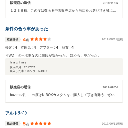
販売店の返信
2018/11/06
１２３６様、この度は数ある中古販売店から当店をお選び頂き誠にあ
りがとうございます。２台目のお車選びにも、お力になれたことをス
タッフ一同嬉しく思います。納車後もご満足頂ける様、 しっかりアフ
ターフォローさせて頂きます。お車のご購入は本当に縁があってのお
条件の合う車があった
付き合いだと感じております。 今後ともこの縁が末永く続くようにご
対応させて頂きます。 この度は誠にありがとうございます。
4
総合評価
2017/08/31投稿
点
4
4
4
4
接客 :
雰囲気 :
アフター :
品質 :
４WD・ターボ車なのに値段が安かった。 対応も丁寧だった。
ｈａｚｉｍｅ
購入年月：
2017/07
購入した車：ホンダ N-BOX
販売店の返信
2017/09/04
hazime様、この度はN-BOXカスタムをご購入して頂き有難うございま
した。困ったことが有れば何でもご相談下さい。hazime様からのご連
絡をスタッフ一同心よりお待ちしております。
アルトﾗﾊﾟﾝ
5
総合評価
2017/06/11投稿
点