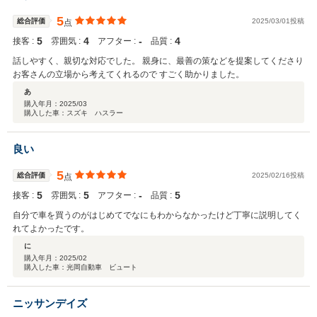
5
総合評価
2025/03/01投稿
点
5
4
‐
4
接客 :
雰囲気 :
アフター :
品質 :
話しやすく、親切な対応でした。 親身に、最善の策などを提案してくださり
お客さんの立場から考えてくれるので すごく助かりました。
あ
購入年月：
2025/03
購入した車：スズキ ハスラー
良い
5
総合評価
2025/02/16投稿
点
5
5
‐
5
接客 :
雰囲気 :
アフター :
品質 :
自分で車を買うのがはじめてでなにもわからなかったけど丁寧に説明してく
れてよかったです。
に
購入年月：
2025/02
購入した車：光岡自動車 ビュート
ニッサンデイズ