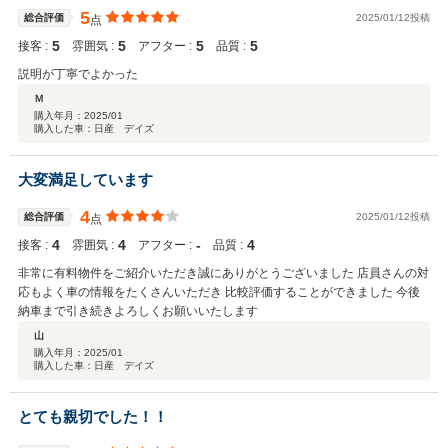
5
総合評価
2025/01/12投稿
点
5
5
5
5
接客 :
雰囲気 :
アフター :
品質 :
説明が丁寧でよかった
Ｍ
購入年月：
2025/01
購入した車：日産 デイズ
大変満足しています
4
総合評価
2025/01/12投稿
点
4
4
‐
4
接客 :
雰囲気 :
アフター :
品質 :
非常に有料物件をご紹介いただき誠にありがとうございました 店員さんの対
応もよく車の情報をたくさんいただき 比較評価することができました 今後
納車まで引き続きよろしくお願いいたします
山
購入年月：
2025/01
購入した車：日産 デイズ
とても親切でした！！