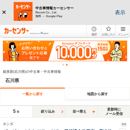
中古車情報カーセンサー
表示
Recruit Co., Ltd.
無料 － Google Play
履歴
お気に入り
メニュー
能美郡(石川県)の中古車・中古車情報
石川県
一覧から探す
地図から探す
更新時に
5
絞り込み
並べ替え
台
メール受信
ホンダ
PR