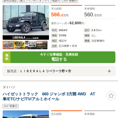
販売店保証
購入プラン付
オンライン相談可
360°画像付
ブラインドスポット ドラレコ シートヒーター フル
セグTV アクティブクルーズ パークセンサー
支払総額
本体価格
566.
560.
8
0
万円
万円
62,800
通常ローン
月々
円
年式
2024
年
走行
2.6
万km
車検
'27/05
修復
なし
保証
保証付
整備
法定整備付
住所
石川県野々市市
今すぐ在庫確認・見積依頼
無
電話する
料
販売店：
ＬＩＢＥＲＡＬＡ リベラーラ野々市
ダイハツ
ハイゼットトラック 660 ジャンボ 3方開 4WD AT
車/ETC/ナビ/TV/アルミホイール
360°画像付
支払総額
本体価格