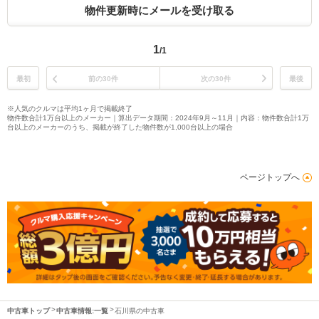
物件更新時にメールを受け取る
1
/1
最初
前の30件
次の30件
最後
※人気のクルマは平均1ヶ月で掲載終了
物件数合計1万台以上のメーカー｜算出データ期間：2024年9月～11月｜内容：物件数合計1万
台以上のメーカーのうち、掲載が終了した物件数が1,000台以上の場合
ページトップへ
中古車トップ
中古車情報:一覧
石川県の中古車