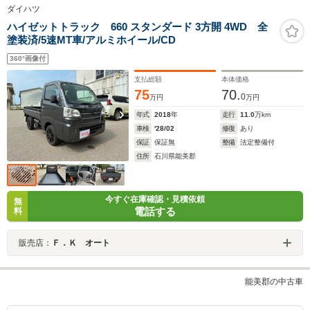
ダイハツ
ハイゼットトラック 660 スタンダード 3方開 4WD 全
塗装済/5速MT車/アルミホイール/CD
360°画像付
支払総額
本体価格
75
70.
0
万円
万円
年式
2018
年
走行
11.0
万km
車検
'28/02
修復
あり
保証
保証無
整備
法定整備付
住所
石川県能美郡
今すぐ在庫確認・見積依頼
無
電話する
料
販売店：
Ｆ．Ｋ オート
能美郡の中古車