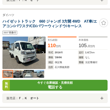
ダイハツ
ハイゼットトラック 660 ジャンボ 3方開 4WD AT車/エ
アコン/パワステ/CD/パワーウィンドウ/キーレス
360°画像付
支払総額
本体価格
110
105.
0
万円
万円
年式
2016
年
走行
1.6
万km
車検
'28/06
修復
なし
保証
保証無
整備
法定整備付
住所
石川県能美郡
今すぐ在庫確認・見積依頼
無
電話する
料
販売店：
Ｆ．Ｋ オート