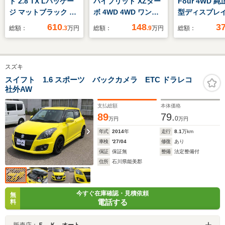
ド 2.8 TX Lパッケー
ハイブリッド XZター
Four 4WD 純正
ジ マットブラック エ
ボ 4WD 4WD ワンオ
型ディスプレ
ディション ディーゼ
ーナー
ィオ ETC2.
610
148
3
総額：
.3
万円
総額：
.9
万円
総額：
ルターボ 4WD サンル
ーバックドア
ーフ 純正9型ナビ
セーフティセ
フルセグ 全周囲カメ
リクラッシュ
スズキ
ラ ステアリングスイ
ィ 操舵支援
ッチ ETC2.0 社外
トクロストラ
スイフト 1.6 スポーツ バックカメラ ETC ドラレコ
社外AW
ドラレコ 衝突被害軽
アラート レ
減ブレーキ アダプテ
プアシスト 
支払総額
本体価格
ィブクルーズコントロ
タエアロパー
89
79.
0
万円
万円
ール レーンキープア
年式
2014
年
走行
8.1
万km
シスト ブラインドス
車検
'27/04
修復
あり
ポット
保証
保証無
整備
法定整備付
住所
石川県能美郡
今すぐ在庫確認・見積依頼
無
電話する
料
販売店：
Ｆ．Ｋ オート