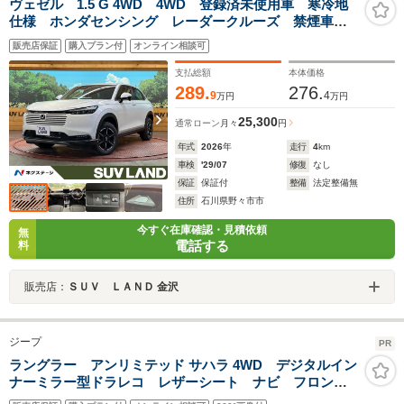
ヴェゼル 1.5 G 4WD 4WD 登録済未使用車 寒冷地
仕様 ホンダセンシング レーダークルーズ 禁煙車
シートヒーター コーナーセンサー レーンキープ ス
販売店保証
購入プラン付
オンライン相談可
マートキー LEDヘッド オートマチックハイビーム
オートライト
支払総額
本体価格
289.
276.
9
4
万円
万円
25,300
通常ローン
月々
円
年式
2026
年
走行
4
km
車検
'29/07
修復
なし
保証
保証付
整備
法定整備無
住所
石川県野々市市
今すぐ在庫確認・見積依頼
無
電話する
料
販売店：
ＳＵＶ ＬＡＮＤ 金沢
ジープ
PR
ラングラー アンリミテッド サハラ 4WD デジタルイン
ナーミラー型ドラレコ レザーシート ナビ フロン
ト・サイド・バックカメラ ETC LEDヘッドライト