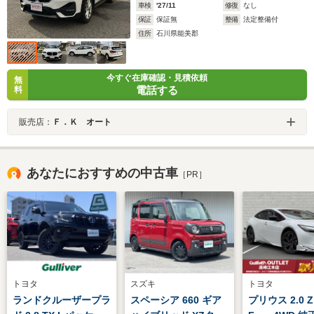
車検
'27/11
修復
なし
保証
保証無
整備
法定整備付
住所
石川県能美郡
今すぐ在庫確認・見積依頼
無
電話する
料
販売店：
Ｆ．Ｋ オート
あなたにおすすめの中古車
［PR］
トヨタ
スズキ
トヨタ
ランドクルーザープラ
スペーシア 660 ギア
プリウス 2.0 Z 