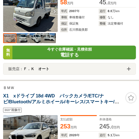
58
45.
0
万円
万円
年式
2007
年
走行
8.0
万km
車検
車検整備付
修復
なし
保証
保証無
整備
法定整備付
住所
石川県能美郡
今すぐ在庫確認・見積依頼
無
電話する
料
販売店：
Ｆ．Ｋ オート
ＢＭＷ
X1 xドライブ 18d 4WD バックカメラ/ETC/ナ
ビ/Bluetooth/アルミホイール/キーレス/スマートキー/ヒ
ルディセントコントロール/パーキングアシスト
360°画像付
支払総額
本体価格
253
245.
0
万円
万円
年式
2020
年
走行
5.1
万km