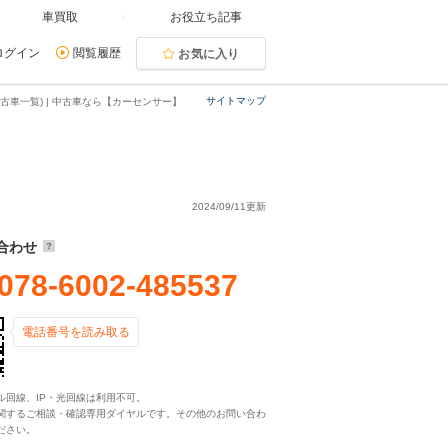
車買取
お役立ち記事
ログイン
閲覧履歴
お気に入り
サイトマップ
古車一覧) | 中古車なら【カーセンサー】
2024/09/11更新
合わせ
078-6002-485537
電話番号を読み取る
ル回線、IP・光回線は利用不可。
関するご相談・確認専用ダイヤルです。その他のお問い合わ
ださい。