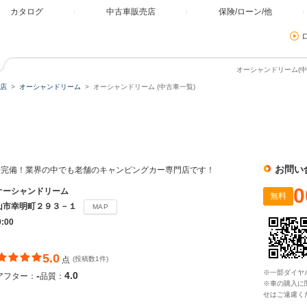
カタログ
中古車販売店
保険/ローン/他
オーシャンドリーム(中
店
オーシャンドリーム
オーシャンドリーム (中古車一覧)
ム
お問い
場完備！業界の中でも老舗のキャンピングカー専門店です！
0
オーシャンドリーム
無料
山市幸明町２９３－１
MAP
0:00
5.0
点
(投稿数1件)
※一部ダイヤ
-
4.0
アフター：
品質：
※車の購入に
せはご遠慮く