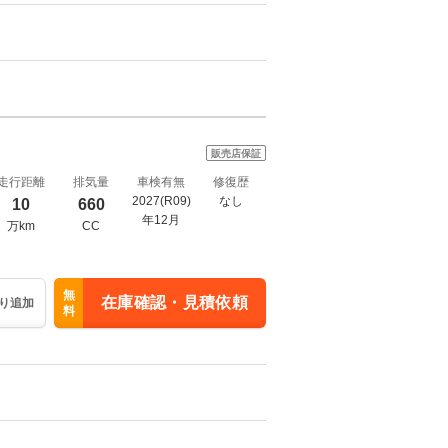
販売店保証
走行距離
排気量
車検有無
修復歴
2027(R09)
なし
10
660
年12月
万km
CC
無
在庫確認・見積依頼
り追加
料