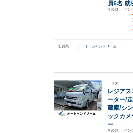
員6名 就
その他
インパ
石川県
オーシャンドリーム
トヨタ
レジアスエ
ーター/
蔵庫/シン
ックカメ
ー
その他
インパ