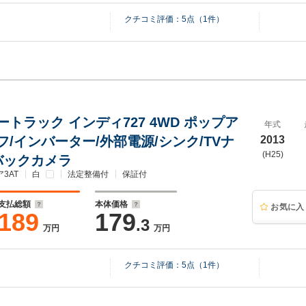
クチコミ評価：
5
点（
1
件）
トラック インディ727 4WD ポップア
年式
/インバーター/外部電源/シンク/TVナ
2013
(H25)
/バックカメラ
3AT
白
法定整備付
保証付
支払総額
本体価格
お気に入
189
179
.3
万円
万円
クチコミ評価：
5
点（
1
件）