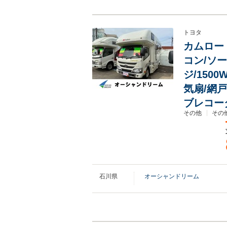
トヨタ
カムロー
コン/ソ
ジ/150
気扇/網戸
ブレコーダ
その他
その他
石川県
オーシャンドリーム