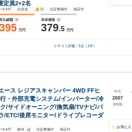
寝定員2+2名
ネ4AT
白灰金
法定整備付
保証付
支払総額
本体価格
395
379
.5
万円
万円
クチコミ評価：
5
点（
1
件）
ース レジアスキャンパー 4WD FFヒ
年式
走行・外部充電システム/インバーター/冷
2007
(H19)
ク/サイドオーニング/換気扇/TVナビ/バ
ラ/ETC/後席モニター/ドライブレコーダ
お気に入
ネ4AT
銀Ｍ
法定整備付
保証付