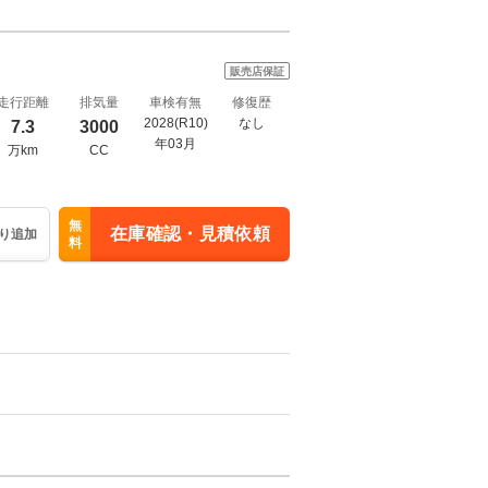
販売店保証
走行距離
排気量
車検有無
修復歴
2028(R10)
なし
7.3
3000
年03月
万km
CC
無
在庫確認・見積依頼
り追加
料