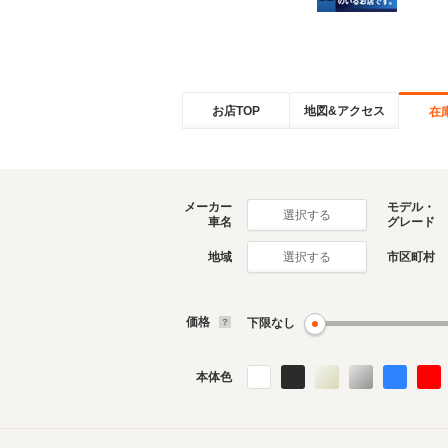
お店TOP
地図&アクセス
在
メーカー
モデル・
選択する
車名
グレード
地域
市区町村
選択する
価格
下限なし
本体色