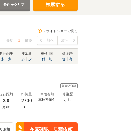
検索する
条件をクリア
スライドショーで見る
1
前へ
次へ
最初
最後
走行距離
排気量
車検
修復歴
多
少
多
少
付
無
無
有
販売店保証
走行距離
排気量
車検有無
修復歴
車検整備付
なし
3.8
2700
万km
CC
無
在庫確認・見積依頼
り追加