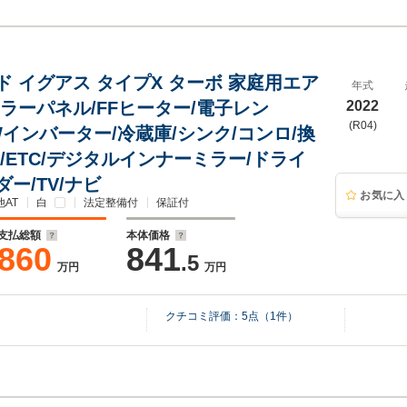
ド イグアス タイプX ターボ 家庭用エア
年式
ーラーパネル/FFヒーター/電子レン
2022
(R04)
0Wインバーター/冷蔵庫/シンク/コンロ/換
/ETC/デジタルインナーミラー/ドライ
ー/TV/ナビ
お気に入
AT
白
法定整備付
保証付
支払総額
本体価格
860
841
.5
万円
万円
クチコミ評価：
5
点（
1
件）