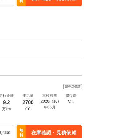
料
販売店保証
走行距離
排気量
車検有無
修復歴
2028(R10)
なし
9.2
2700
年06月
万km
CC
無
在庫確認・見積依頼
り追加
料