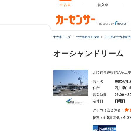
中古車
輸入車
中古車トップ
中古車販売店検索
石川県の中古車販売
オーシャンドリー
北陸信越運輸局認証工
法人名
株式会社
住所
石川県白
営業時間
09:00～2
定休日
日曜日
クチコミ総合評価：
5.0
4.0
接客：
雰囲気：