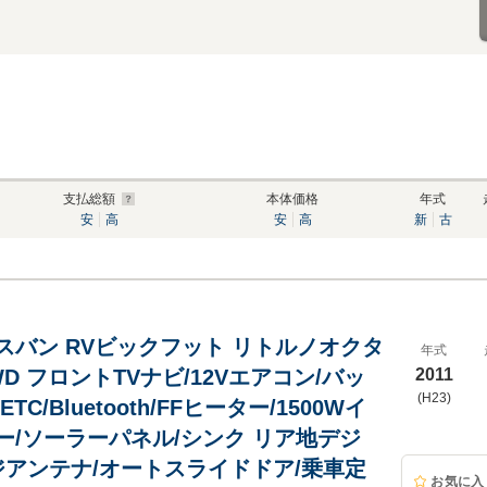
支払総額
本体価格
年式
安
高
安
高
新
古
スバン RVビックフット リトルノオクタ
年式
D フロントTVナビ/12Vエアコン/バッ
2011
(H23)
TC/Bluetooth/FFヒーター/1500Wイ
ー/ソーラーパネル/シンク リア地デジ
デジアンテナ/オートスライドドア/乗車定
お気に入