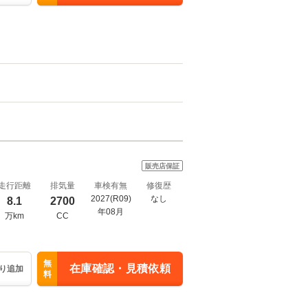
販売店保証
走行距離
排気量
車検有無
修復歴
2027(R09)
なし
8.1
2700
年08月
万km
CC
無
在庫確認・見積依頼
り追加
料