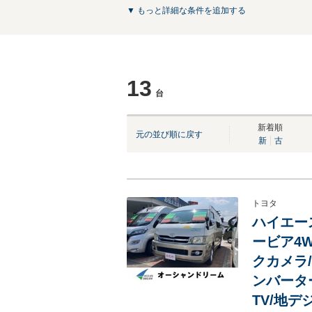
▼ もっと詳細な条件を追加する
13
台
新着順
元の並び順に戻す
新
古
トヨタ
ハイエー
ービア4W
クカメラ/E
ンバータ
TV/地