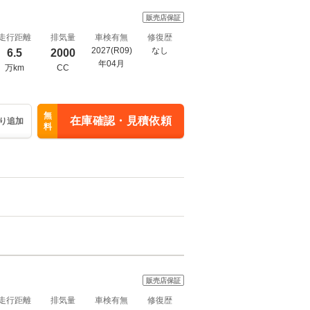
販売店保証
走行距離
排気量
車検有無
修復歴
2027(R09)
なし
6.5
2000
年04月
万km
CC
無
在庫確認・見積依頼
り追加
料
販売店保証
走行距離
排気量
車検有無
修復歴