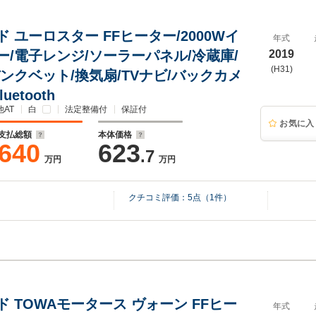
 ユーロスター FFヒーター/2000Wイ
年式
ー/電子レンジ/ソーラーパネル/冷蔵庫/
2019
(H31)
ンクベット/換気扇/TVナビ/バックカメ
luetooth
AT
白
法定整備付
保証付
お気に入
支払総額
本体価格
640
623
.7
万円
万円
クチコミ評価：
5
点（
1
件）
 TOWAモータース ヴォーン FFヒー
年式